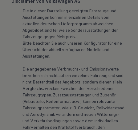
Disclaimer von Volkswagen AG
Die in dieser Darstellung gezeigten Fahrzeuge und
Ausstattungen können in einzelnen Details vom
aktuellen deutschen Lieferprogramm abweichen.
Abgebildet sind teilweise Sonderausstattungen der
Fahrzeuge gegen Mehrpreis.
Bitte beachten Sie auch unseren Konfigurator für eine
Übersicht der aktuell verfügbaren Modelle und
Ausstattungen.
Die angegebenen Verbrauchs- und Emissionswerte
beziehen sich nicht auf ein einzelnes Fahrzeug und sind
nicht Bestandteil des Angebots, sondern dienen allein
Vergleichszwecken zwischen den verschiedenen
Fahrzeugtypen. Zusatzausstattungen und Zubehör
(Anbauteile, Reifenformat usw.) können relevante
Fahrzeugparameter, wie
z. B.
Gewicht, Rollwiderstand
und Aerodynamik verändern und neben Witterungs-
und Verkehrsbedingungen sowie dem individuellen
Fahrverhalten den Kraftstoffverbrauch, den
Stromverbrauch, die CO₂-Emissionen und die