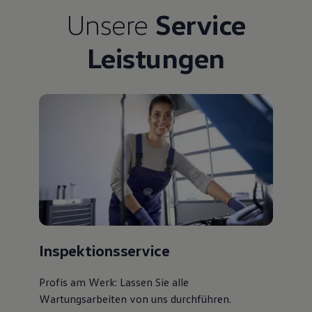
Bulli Magazin
Unsere
Service
Fahrzeugabholung ab Werk
Uptime
Leistungen
Inspektionsservice
Profis am Werk: Lassen Sie alle
Wartungsarbeiten von uns durchführen.