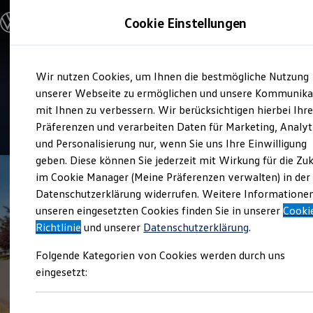
Modelle & Konfigurator
Cookie Einstellungen
Nutzfahrzeuge
Nutzfahrzeugkategorien entdecken
Modelle konfigurieren
Konfiguration laden
Zum
Zum
Modelle vergleichen
Service
Wir nutzen Cookies, um Ihnen die bestmögliche Nutzung
Hauptinhalt
Footer
Vorgängermodelle und Oldtimer
Autohaus Schüler
springen
springen
unserer Webseite zu ermöglichen und unsere Kommunika
Vorgängermodelle
Oldtimer
mit Ihnen zu verbessern. Wir berücksichtigen hierbei Ihr
Bulli Historie
4.8
|
47 Bewertungen
Präferenzen und verarbeiten Daten für Marketing, Analyt
Branchenlösungen & Gewerbekunden
und Personalisierung nur, wenn Sie uns Ihre Einwilligung
Umbaulösungen und Hersteller finden
Auf- und Umbauten entdecken & konfigurieren
geben. Diese können Sie jederzeit mit Wirkung für die Zu
Groß- und Sonderkunden
im Cookie Manager (Meine Präferenzen verwalten) in der
Großkunden
Datenschutzerklärung widerrufen. Weitere Informatione
Kommunen & Behörden
Journalisten
unseren eingesetzten Cookies finden Sie in unserer
Cooki
Sportvereine
Richtlinie
und unserer
Datenschutzerklärung
.
Branchenlösungen
Bau & Handwerk
Folgende Kategorien von Cookies werden durch uns
Gewerbliche Personenbeförderung
Service & mobile Werkstätten
eingesetzt:
Kurier, Logistik & Handel
Kühlfahrzeuge
Feuerwehr