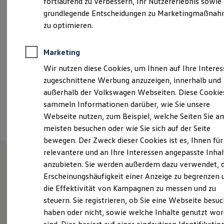
fortlaufend zu verbessern, Ihr Nutzererlebnis sowie
Samstag
08:00
-
12:00
Uhr
Kfz-Versicherung für Nutzfahrzeuge
grundlegende Entscheidungen zu Marketingmaßna
Restschuldversicherung
Wartungsverträge
zu optimieren.
info.wh@autohaus-schueler.de
Besitzer & Service
Reparatur & Service
+49 375 692120
Sommer-Special
Marketing
Reparatur, Pflege & Inspektion
Wir nutzen diese Cookies, um Ihnen auf Ihre Intere
Servicetermin anfragen
Service-Vorteile bei Volkswagen Nutzfahrzeuge
Ansprechpartner
zugeschnittene Werbung anzuzeigen, innerhalb und
ServicePlus
außerhalb der Volkswagen Webseiten. Diese Cookie
Economy Service
sammeln Informationen darüber, wie Sie unsere
Räder & Reifen Service
Termin vereinbaren
Ersatzfahrzeuge
Webseite nutzen, zum Beispiel, welche Seiten Sie a
Notdienst und Pannenhilfe
meisten besuchen oder wie Sie sich auf der Seite
Software, Konnektivität & Apps
bewegen. Der Zweck dieser Cookies ist es, Ihnen für
California App
VW Connect für Ihren ID. Buzz
relevantere und an Ihre Interessen angepasste Inhal
VW Connect für Ihren Transporter/Caravelle
anzubieten. Sie werden außerdem dazu verwendet, d
VW Connect für Ihren Amarok
Unsere Leistungen
im
Erscheinungshäufigkeit einer Anzeige zu begrenzen 
VW Connect für andere Modelle
Connect Pro
die Effektivität von Kampagnen zu messen und zu
Überblick
Fleet Interface Data
steuern. Sie registrieren, ob Sie eine Webseite besuc
Multistop Pathfinder
haben oder nicht, sowie welche Inhalte genutzt wo
Übersicht Software Updates
Service
Hilfreiches für Besitzer