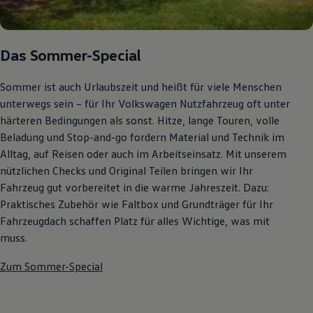
Autonomes Fahren
Mehr zum ID. Buzz
Online Beratung
California Welt
Das Sommer-Special
California Club
California Magazin & Ratgeber
Vanlife
Sommer ist auch Urlaubszeit und heißt für viele Menschen
Ratgeber
unterwegs sein – für Ihr Volkswagen Nutzfahrzeug oft unter
Routen & Reisen
härteren Bedingungen als sonst. Hitze, lange Touren, volle
California Reisen & Erlebnisse
California App
Beladung und Stop-and-go fordern Material und Technik im
California Lifestyle & Zubehör
Alltag, auf Reisen oder auch im Arbeitseinsatz. Mit unserem
Übernachten im California
nützlichen Checks und Original Teilen bringen wir Ihr
Marke
Unternehmen
Fahrzeug gut vorbereitet in die warme Jahreszeit. Dazu:
Karriere
Praktisches Zubehör wie Faltbox und Grundträger für Ihr
Karriere im Unternehmen
Fahrzeugdach schaffen Platz für alles Wichtige, was mit
Karriere im Autohaus
Nachhaltigkeit
muss.
Kunden
Gesellschaft
Zum Sommer-Special
Natur
Events
Rückblick VW Bus Festival 2023
75 Jahre Bulli Jubiläum