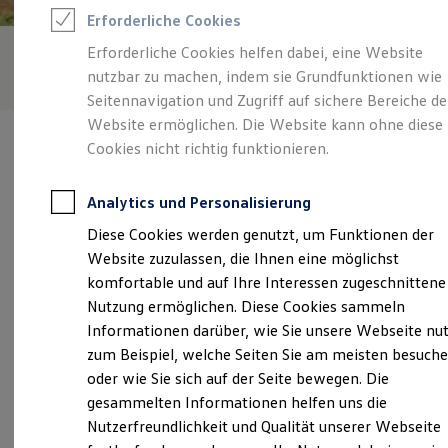
Rettungsdienste
Erforderliche Cookies
ONE Business ID Vorteile
Fahrzeugsuche & Marktplatz
Erforderliche Cookies helfen dabei, eine Website
Fahrzeugsuche
nutzbar zu machen, indem sie Grundfunktionen wie
Fahrzeuge online kaufen
Digitaler Marktplatz
Seitennavigation und Zugriff auf sichere Bereiche de
Kauf & Finanzierung
Website ermöglichen. Die Website kann ohne diese
Online-Fahrzeugbewertung
Cookies nicht richtig funktionieren.
Aktionen & Angebote
E-Auto-Förderung
Für Privatkunden
Analytics und Personalisierung
Für Gewerbekunden
Verantwortlich für die Inhalte auf dieser Seite ist die Autohaus
Profi Paket
Diese Cookies werden genutzt, um Funktionen der
Schüler - Co. GmbH
(
Impressum & Rechtliches
)
TopDeal
Website zuzulassen, die Ihnen eine möglichst
Gebrauchtwagen
ProfiPartner für Gebrauchtwagen
komfortable und auf Ihre Interessen zugeschnittene
Zertifizierte Gebrauchtwagen
Unsere 
Nutzung ermöglichen. Diese Cookies sammeln
Finanzierung
Informationen darüber, wie Sie unsere Webseite nu
Für Privatkunden
Für Gewerbekunden
zum Beispiel, welche Seiten Sie am meisten besuch
Leasing
Am Schmelzbach 81, 08112 Wilkau-Haßlau
oder wie Sie sich auf der Seite bewegen. Die
Für Privatkunden
gesammelten Informationen helfen uns die
Für Gewerbekunden
Montag
-
Freitag
06:30
-
18:00
Uhr
Versicherungen & Garantien
Nutzerfreundlichkeit und Qualität unserer Webseite
Garantien