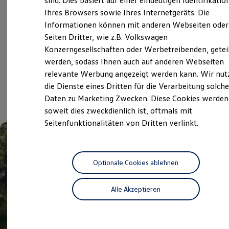
sind. Dies basiert auf einer eindeutigen Identifikatio
Digitales Bordbuch
Ihres Browsers sowie Ihres Internetgeräts. Die
Volkswagen Economy
Fahrerassistenz- und Sicherheitssysteme
Informationen können mit anderen Webseiten oder
Kontrollleuchten
Service
Kurzfahrprofile und Ölverdünnung
Seiten Dritter, wie z.B. Volkswagen
Batterieverordnung
Konzerngesellschaften oder Werbetreibenden, getei
XTL-Dieselkraftstoff
werden, sodass Ihnen auch auf anderen Webseiten
Ersatzteile und Betriebsflüssigkeiten
Aktuelle Highlights
Original Zubehör und Lifestyle Produkte
relevante Werbung angezeigt werden kann. Wir nut
myVolkswagen
die Dienste eines Dritten für die Verarbeitung solche
myVolkswagen Business
und Angebote
Daten zu Marketing Zwecken. Diese Cookies werden
Elektrisch & Autonom
Elektro - & Hybridfahrzeuge
soweit dies zweckdienlich ist, oftmals mit
Unser Ansatz
Seitenfunktionalitäten von Dritten verlinkt.
Klimafreundlicher Strom
Reichweite & Ladelösungen
Reichweitensimulator
Ladezeitensimulator
Ladelösungen für Privatkunden
Optionale Cookies ablehnen
Ladelösungen für Gewerbekunden
Wallbox und Ladekabel
Alle Akzeptieren
Bidirektionales Laden
Förderung & Kosten der Elektrofahrzeuge
Fördermöglichkeiten für Privatkunden
Fördermöglichkeiten für Gewerbekunden
Kostensimulator