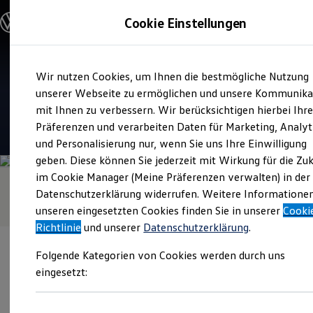
Modelle & Konfigurator
Cookie Einstellungen
Nutzfahrzeuge
Nutzfahrzeugkategorien entdecken
Modelle konfigurieren
Konfiguration laden
Zum
Zum
Modelle vergleichen
Verkauf und Service
Wir nutzen Cookies, um Ihnen die bestmögliche Nutzung
Hauptinhalt
Footer
Vorgängermodelle und Oldtimer
Autohaus Schüler
springen
springen
unserer Webseite zu ermöglichen und unsere Kommunika
Vorgängermodelle
Oldtimer
mit Ihnen zu verbessern. Wir berücksichtigen hierbei Ihr
Bulli Historie
4.9
|
130 Bewertungen
Präferenzen und verarbeiten Daten für Marketing, Analyt
Branchenlösungen & Gewerbekunden
und Personalisierung nur, wenn Sie uns Ihre Einwilligung
Umbaulösungen und Hersteller finden
Auf- und Umbauten entdecken & konfigurieren
geben. Diese können Sie jederzeit mit Wirkung für die Zu
Groß- und Sonderkunden
im Cookie Manager (Meine Präferenzen verwalten) in der
Großkunden
Datenschutzerklärung widerrufen. Weitere Informatione
Kommunen & Behörden
Journalisten
unseren eingesetzten Cookies finden Sie in unserer
Cooki
Sportvereine
Richtlinie
und unserer
Datenschutzerklärung
.
Branchenlösungen
Bau & Handwerk
Folgende Kategorien von Cookies werden durch uns
Gewerbliche Personenbeförderung
Service & mobile Werkstätten
eingesetzt:
Kurier, Logistik & Handel
Kühlfahrzeuge
Verantwortlich für die Inhalte auf dieser Seite ist die Autohaus
Feuerwehr
Schüler - Co. GmbH
(
Impressum & Rechtliches
)