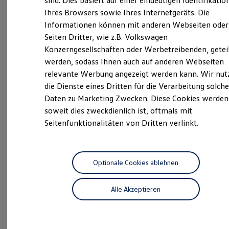
sind. Dies basiert auf einer eindeutigen Identifikatio
Digitales Bordbuch
Zertifizierte
Gebrauchtwagen
Ihres Browsers sowie Ihres Internetgeräts. Die
Fahrerassistenz- und Sicherheitssysteme
Informationen können mit anderen Webseiten oder
Kontrollleuchten
Kurzfahrprofile und Ölverdünnung
Seiten Dritter, wie z.B. Volkswagen
Batterieverordnung
Konzerngesellschaften oder Werbetreibenden, getei
XTL-Dieselkraftstoff
werden, sodass Ihnen auch auf anderen Webseiten
Ersatzteile und Betriebsflüssigkeiten
Original Zubehör und Lifestyle Produkte
relevante Werbung angezeigt werden kann. Wir nut
Probefahrt
myVolkswagen
die Dienste eines Dritten für die Verarbeitung solche
myVolkswagen Business
Daten zu Marketing Zwecken. Diese Cookies werden
Elektrisch & Autonom
Elektro - & Hybridfahrzeuge
soweit dies zweckdienlich ist, oftmals mit
Unser Ansatz
Seitenfunktionalitäten von Dritten verlinkt.
Klimafreundlicher Strom
Beratung
Reichweite & Ladelösungen
Reichweitensimulator
Ladezeitensimulator
Ladelösungen für Privatkunden
Optionale Cookies ablehnen
Ladelösungen für Gewerbekunden
Wallbox und Ladekabel
Alle Akzeptieren
Angebote
Bidirektionales Laden
Förderung & Kosten der Elektrofahrzeuge
Fördermöglichkeiten für Privatkunden
Fördermöglichkeiten für Gewerbekunden
Kostensimulator