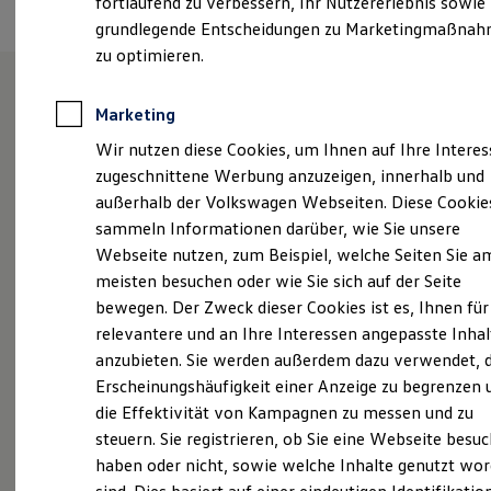
fortlaufend zu verbessern, Ihr Nutzererlebnis sowie
Kfz-Versicherung für Nutzfahrzeuge
grundlegende Entscheidungen zu Marketingmaßna
Restschuldversicherung
Wartungsverträge
zu optimieren.
Besitzer & Service
Reparatur & Service
Sommer-Special
Marketing
Unsere Leistungen
im
Reparatur, Pflege & Inspektion
Wir nutzen diese Cookies, um Ihnen auf Ihre Intere
Servicetermin anfragen
Überblick
Service-Vorteile bei Volkswagen Nutzfahrzeuge
zugeschnittene Werbung anzuzeigen, innerhalb und
ServicePlus
außerhalb der Volkswagen Webseiten. Diese Cookie
Economy Service
Neuwagen
Nutzfahrzeuge
sammeln Informationen darüber, wie Sie unsere
Räder & Reifen Service
Ersatzfahrzeuge
Webseite nutzen, zum Beispiel, welche Seiten Sie a
Neuwagen Caddy - Multivan -
Notdienst und Pannenhilfe
meisten besuchen oder wie Sie sich auf der Seite
Software, Konnektivität & Apps
California
bewegen. Der Zweck dieser Cookies ist es, Ihnen für
California App
VW Connect für Ihren ID. Buzz
ID.
Buzz
relevantere und an Ihre Interessen angepasste Inhal
VW Connect für Ihren Transporter/Caravelle
anzubieten. Sie werden außerdem dazu verwendet, d
VW Connect für Ihren Amarok
Service
Erscheinungshäufigkeit einer Anzeige zu begrenzen 
VW Connect für andere Modelle
Connect Pro
ServicePlus
die Effektivität von Kampagnen zu messen und zu
Fleet Interface Data
steuern. Sie registrieren, ob Sie eine Webseite besuc
Multistop Pathfinder
Volkswagen Economy
haben oder nicht, sowie welche Inhalte genutzt wo
Übersicht Software Updates
Service
Hilfreiches für Besitzer