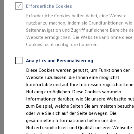
Rettungsdienste
Erforderliche Cookies
ONE Business ID Vorteile
Fahrzeugsuche & Marktplatz
Erforderliche Cookies helfen dabei, eine Website
Fahrzeugsuche
Unsere 
nutzbar zu machen, indem sie Grundfunktionen wie
Fahrzeuge online kaufen
Digitaler Marktplatz
Seitennavigation und Zugriff auf sichere Bereiche de
Kauf & Finanzierung
Website ermöglichen. Die Website kann ohne diese
Online-Fahrzeugbewertung
Oelsnitzer Straße 65, 08223 Falkenstein
Cookies nicht richtig funktionieren.
Aktionen & Angebote
E-Auto-Förderung
Montag
Für Privatkunden
-
Freitag
07:00
-
18:00
Uhr
Analytics und Personalisierung
Für Gewerbekunden
Samstag
08:00
-
12:00
Uhr
Profi Paket
Diese Cookies werden genutzt, um Funktionen der
TopDeal
Website zuzulassen, die Ihnen eine möglichst
Gebrauchtwagen
kd.vw@autohaus-schueler.de
ProfiPartner für Gebrauchtwagen
komfortable und auf Ihre Interessen zugeschnittene
Zertifizierte Gebrauchtwagen
Nutzung ermöglichen. Diese Cookies sammeln
+49 3745 78870
Finanzierung
Informationen darüber, wie Sie unsere Webseite nu
Für Privatkunden
Für Gewerbekunden
zum Beispiel, welche Seiten Sie am meisten besuch
Leasing
Ansprechpartner
oder wie Sie sich auf der Seite bewegen. Die
Für Privatkunden
gesammelten Informationen helfen uns die
Für Gewerbekunden
Versicherungen & Garantien
Nutzerfreundlichkeit und Qualität unserer Webseite
Termin vereinbaren
Garantien