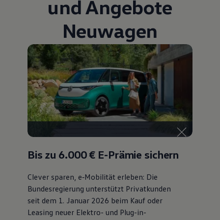
und Angebote
Autonomes Fahren
Mehr zum ID. Buzz
Neuwagen
Online Beratung
California Welt
California Club
California Magazin & Ratgeber
Vanlife
Ratgeber
Routen & Reisen
California Reisen & Erlebnisse
California App
California Lifestyle & Zubehör
Übernachten im California
Marke
Unternehmen
Karriere
Karriere im Unternehmen
Bis zu 6.000 €
E-Prämie sichern
Karriere im Autohaus
Nachhaltigkeit
Kunden
Clever sparen, e‑Mobilität erleben: Die
Gesellschaft
Bundesregierung unterstützt Privatkunden
Natur
seit dem 1. Januar 2026 beim Kauf oder
Events
Rückblick VW Bus Festival 2023
Leasing neuer Elektro- und Plug-in-
75 Jahre Bulli Jubiläum