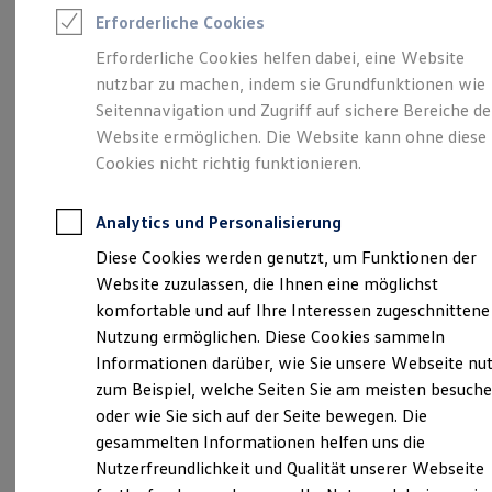
Rettungsdienste
Erforderliche Cookies
ONE Business ID Vorteile
Fahrzeugsuche & Marktplatz
Erforderliche Cookies helfen dabei, eine Website
Fahrzeugsuche
Unsere 
nutzbar zu machen, indem sie Grundfunktionen wie
Fahrzeuge online kaufen
Digitaler Marktplatz
Seitennavigation und Zugriff auf sichere Bereiche de
Kauf & Finanzierung
Website ermöglichen. Die Website kann ohne diese
Online-Fahrzeugbewertung
Christian-Ottiliae-Straße 5, 06311 Helbra
Cookies nicht richtig funktionieren.
Aktionen & Angebote
E-Auto-Förderung
Montag
Für Privatkunden
-
Freitag
07:00
-
18:00
Uhr
Analytics und Personalisierung
Für Gewerbekunden
Samstag
08:00
-
13:00
Uhr
Profi Paket
Diese Cookies werden genutzt, um Funktionen der
TopDeal
Website zuzulassen, die Ihnen eine möglichst
Gebrauchtwagen
+49 34772 8560
ProfiPartner für Gebrauchtwagen
komfortable und auf Ihre Interessen zugeschnittene
Zertifizierte Gebrauchtwagen
Nutzung ermöglichen. Diese Cookies sammeln
Finanzierung
Ansprechpartner
Informationen darüber, wie Sie unsere Webseite nu
Für Privatkunden
Für Gewerbekunden
zum Beispiel, welche Seiten Sie am meisten besuch
Leasing
oder wie Sie sich auf der Seite bewegen. Die
Für Privatkunden
Termin vereinbaren
gesammelten Informationen helfen uns die
Für Gewerbekunden
Versicherungen & Garantien
Nutzerfreundlichkeit und Qualität unserer Webseite
Garantien