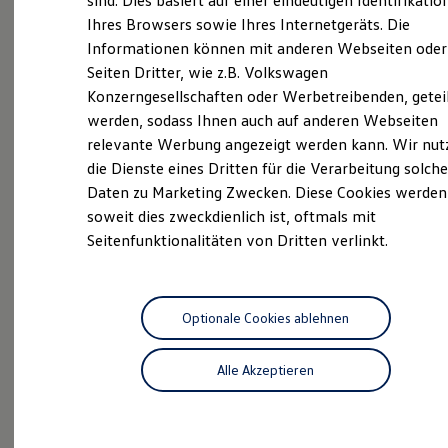
sind. Dies basiert auf einer eindeutigen Identifikatio
Digitales Bordbuch
Ihres Browsers sowie Ihres Internetgeräts. Die
Fahrerassistenz- und Sicherheitssysteme
Informationen können mit anderen Webseiten oder
Kontrollleuchten
Kurzfahrprofile und Ölverdünnung
Seiten Dritter, wie z.B. Volkswagen
Batterieverordnung
Beratung
Konzerngesellschaften oder Werbetreibenden, getei
XTL-Dieselkraftstoff
werden, sodass Ihnen auch auf anderen Webseiten
Ersatzteile und Betriebsflüssigkeiten
Original Zubehör und Lifestyle Produkte
relevante Werbung angezeigt werden kann. Wir nut
myVolkswagen
die Dienste eines Dritten für die Verarbeitung solche
myVolkswagen Business
Daten zu Marketing Zwecken. Diese Cookies werden
Elektrisch & Autonom
Angebote
Elektro - & Hybridfahrzeuge
soweit dies zweckdienlich ist, oftmals mit
Unser Ansatz
Seitenfunktionalitäten von Dritten verlinkt.
Klimafreundlicher Strom
Reichweite & Ladelösungen
Reichweitensimulator
Ladezeitensimulator
Servicetermin anfragen
Ladelösungen für Privatkunden
Optionale Cookies ablehnen
Ladelösungen für Gewerbekunden
Wallbox und Ladekabel
Alle Akzeptieren
Bidirektionales Laden
Förderung & Kosten der Elektrofahrzeuge
Aktuelle Highlights
Fördermöglichkeiten für Privatkunden
Fördermöglichkeiten für Gewerbekunden
Kostensimulator