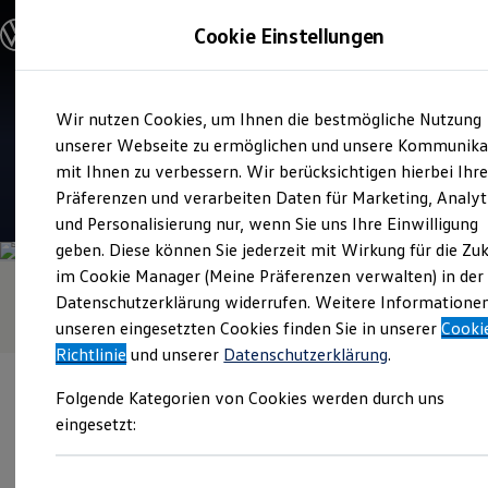
Modelle & Konfigurator
Cookie Einstellungen
Nutzfahrzeuge
Nutzfahrzeugkategorien entdecken
Modelle konfigurieren
Konfiguration laden
Zum
Zum
Modelle vergleichen
Verkauf und Service
Wir nutzen Cookies, um Ihnen die bestmögliche Nutzung
Hauptinhalt
Footer
Vorgängermodelle und Oldtimer
Autohaus Schneider
springen
springen
unserer Webseite zu ermöglichen und unsere Kommunika
Vorgängermodelle
Oldtimer
mit Ihnen zu verbessern. Wir berücksichtigen hierbei Ihr
Bulli Historie
4.9
|
133 Bewertungen
Präferenzen und verarbeiten Daten für Marketing, Analyt
Branchenlösungen & Gewerbekunden
und Personalisierung nur, wenn Sie uns Ihre Einwilligung
Umbaulösungen und Hersteller finden
Auf- und Umbauten entdecken & konfigurieren
geben. Diese können Sie jederzeit mit Wirkung für die Zu
Groß- und Sonderkunden
im Cookie Manager (Meine Präferenzen verwalten) in der
Großkunden
Datenschutzerklärung widerrufen. Weitere Informatione
Kommunen & Behörden
Journalisten
unseren eingesetzten Cookies finden Sie in unserer
Cooki
Sportvereine
Richtlinie
und unserer
Datenschutzerklärung
.
Branchenlösungen
Bau & Handwerk
Folgende Kategorien von Cookies werden durch uns
Gewerbliche Personenbeförderung
Service & mobile Werkstätten
eingesetzt:
Kurier, Logistik & Handel
Kühlfahrzeuge
Verantwortlich für die Inhalte auf dieser Seite ist die Autohaus
Feuerwehr
Schneider GmbH - Co. KG
(
Impressum & Rechtliches
)