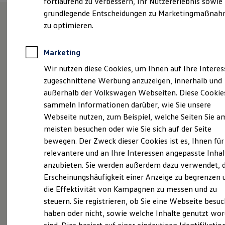
fortlaufend zu verbessern, Ihr Nutzererlebnis sowie
Kfz-Versicherung für Nutzfahrzeuge
grundlegende Entscheidungen zu Marketingmaßna
Restschuldversicherung
Wartungsverträge
zu optimieren.
Besitzer & Service
Unsere Leistungen
im
Reparatur & Service
Sommer-Special
Überblick
Marketing
Reparatur, Pflege & Inspektion
Wir nutzen diese Cookies, um Ihnen auf Ihre Intere
Servicetermin anfragen
Service-Vorteile bei Volkswagen Nutzfahrzeuge
zugeschnittene Werbung anzuzeigen, innerhalb und
Neuwagen
Nutzfahrzeuge
ServicePlus
außerhalb der Volkswagen Webseiten. Diese Cookie
Economy Service
Neuwagen Caddy - Multivan -
sammeln Informationen darüber, wie Sie unsere
Räder & Reifen Service
California
Ersatzfahrzeuge
Webseite nutzen, zum Beispiel, welche Seiten Sie a
Notdienst und Pannenhilfe
meisten besuchen oder wie Sie sich auf der Seite
ID.
Buzz
Software, Konnektivität & Apps
bewegen. Der Zweck dieser Cookies ist es, Ihnen für
California App
Service
VW Connect für Ihren ID. Buzz
relevantere und an Ihre Interessen angepasste Inhal
VW Connect für Ihren Transporter/Caravelle
anzubieten. Sie werden außerdem dazu verwendet, d
VW Connect für Ihren Amarok
Erscheinungshäufigkeit einer Anzeige zu begrenzen 
VW Connect für andere Modelle
Connect Pro
die Effektivität von Kampagnen zu messen und zu
Fleet Interface Data
steuern. Sie registrieren, ob Sie eine Webseite besuc
Multistop Pathfinder
haben oder nicht, sowie welche Inhalte genutzt wo
Probefahrt
Übersicht Software Updates
Hilfreiches für Besitzer