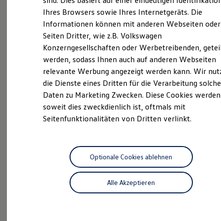
sind. Dies basiert auf einer eindeutigen Identifikatio
Digitales Bordbuch
Neuwagen
Nutzfahrzeuge
Ihres Browsers sowie Ihres Internetgeräts. Die
Fahrerassistenz- und Sicherheitssysteme
Informationen können mit anderen Webseiten oder
Kontrollleuchten
Neuwagen Caddy - Multivan -
Kurzfahrprofile und Ölverdünnung
Seiten Dritter, wie z.B. Volkswagen
California
Batterieverordnung
Konzerngesellschaften oder Werbetreibenden, getei
XTL-Dieselkraftstoff
ID.
Buzz
werden, sodass Ihnen auch auf anderen Webseiten
Ersatzteile und Betriebsflüssigkeiten
Original Zubehör und Lifestyle Produkte
relevante Werbung angezeigt werden kann. Wir nut
Service
myVolkswagen
die Dienste eines Dritten für die Verarbeitung solche
myVolkswagen Business
ServicePlus
Daten zu Marketing Zwecken. Diese Cookies werden
Elektrisch & Autonom
Elektro - & Hybridfahrzeuge
soweit dies zweckdienlich ist, oftmals mit
Volkswagen Economy
Unser Ansatz
Seitenfunktionalitäten von Dritten verlinkt.
Service
Klimafreundlicher Strom
Reichweite & Ladelösungen
Reichweitensimulator
Ladezeitensimulator
Ladelösungen für Privatkunden
Optionale Cookies ablehnen
Ladelösungen für Gewerbekunden
Wallbox und Ladekabel
Alle Akzeptieren
Probefahrt
Bidirektionales Laden
Förderung & Kosten der Elektrofahrzeuge
Fördermöglichkeiten für Privatkunden
Fördermöglichkeiten für Gewerbekunden
Kostensimulator