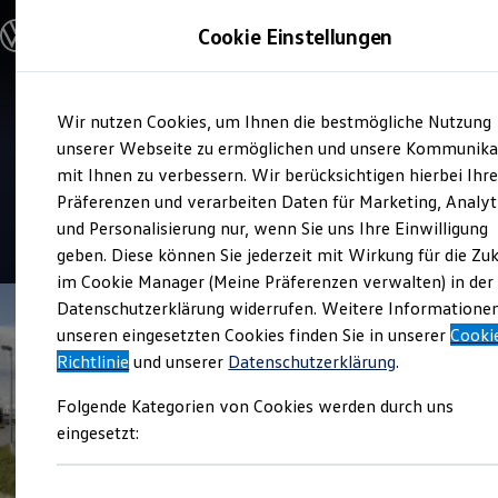
Modelle & Konfigurator
Cookie Einstellungen
Nutzfahrzeuge
Nutzfahrzeugkategorien entdecken
Modelle konfigurieren
Konfiguration laden
Zum
Zum
Modelle vergleichen
Verkauf und Service
Wir nutzen Cookies, um Ihnen die bestmögliche Nutzung
Hauptinhalt
Footer
Vorgängermodelle und Oldtimer
Autohaus Schmidt und Söhne
springen
springen
unserer Webseite zu ermöglichen und unsere Kommunika
Vorgängermodelle
Oldtimer
mit Ihnen zu verbessern. Wir berücksichtigen hierbei Ihr
Aschersleben
Bulli Historie
Präferenzen und verarbeiten Daten für Marketing, Analyt
Branchenlösungen & Gewerbekunden
und Personalisierung nur, wenn Sie uns Ihre Einwilligung
Umbaulösungen und Hersteller finden
4.8
|
104 Bewertungen
Auf- und Umbauten entdecken & konfigurieren
geben. Diese können Sie jederzeit mit Wirkung für die Zu
Groß- und Sonderkunden
im Cookie Manager (Meine Präferenzen verwalten) in der
Großkunden
Datenschutzerklärung widerrufen. Weitere Informatione
Kommunen & Behörden
Journalisten
unseren eingesetzten Cookies finden Sie in unserer
Cooki
Sportvereine
Richtlinie
und unserer
Datenschutzerklärung
.
Branchenlösungen
Bau & Handwerk
Folgende Kategorien von Cookies werden durch uns
Gewerbliche Personenbeförderung
Service & mobile Werkstätten
eingesetzt:
Kurier, Logistik & Handel
Kühlfahrzeuge
Feuerwehr