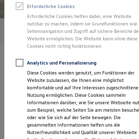
Rettungsdienste
Erforderliche Cookies
ONE Business ID Vorteile
Fahrzeugsuche & Marktplatz
Erforderliche Cookies helfen dabei, eine Website
Fahrzeugsuche
nutzbar zu machen, indem sie Grundfunktionen wie
Fahrzeuge online kaufen
Digitaler Marktplatz
Seitennavigation und Zugriff auf sichere Bereiche de
Kauf & Finanzierung
Website ermöglichen. Die Website kann ohne diese
Online-Fahrzeugbewertung
Cookies nicht richtig funktionieren.
Aktionen & Angebote
E-Auto-Förderung
Für Privatkunden
Analytics und Personalisierung
Für Gewerbekunden
Profi Paket
Diese Cookies werden genutzt, um Funktionen der
TopDeal
Verantwortlich für die Inhalte auf dieser Seite ist die Autohaus
Website zuzulassen, die Ihnen eine möglichst
Gebrauchtwagen
Schmidt - Söhne Aschersleben GmbH - Co. KG
ProfiPartner für Gebrauchtwagen
komfortable und auf Ihre Interessen zugeschnittene
(
Impressum & Rechtliches
)
Zertifizierte Gebrauchtwagen
Nutzung ermöglichen. Diese Cookies sammeln
Finanzierung
Informationen darüber, wie Sie unsere Webseite nu
Für Privatkunden
Für Gewerbekunden
zum Beispiel, welche Seiten Sie am meisten besuch
Unsere 
Leasing
oder wie Sie sich auf der Seite bewegen. Die
Für Privatkunden
gesammelten Informationen helfen uns die
Für Gewerbekunden
Versicherungen & Garantien
Nutzerfreundlichkeit und Qualität unserer Webseite
Siemensstraße 1, 06449 Aschersleben
Garantien