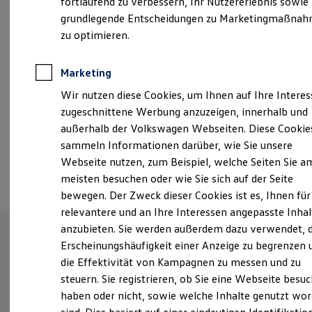
fortlaufend zu verbessern, Ihr Nutzererlebnis sowie
Kfz-Versicherung für Nutzfahrzeuge
Montag
-
Freitag
07:00
-
17:00
Uhr
grundlegende Entscheidungen zu Marketingmaßna
Restschuldversicherung
Wartungsverträge
zu optimieren.
Besitzer & Service
autohaus@schmidt-aschersleben.de
Reparatur & Service
Sommer-Special
Marketing
Reparatur, Pflege & Inspektion
+49 3473 87330
Wir nutzen diese Cookies, um Ihnen auf Ihre Intere
Servicetermin anfragen
Service-Vorteile bei Volkswagen Nutzfahrzeuge
zugeschnittene Werbung anzuzeigen, innerhalb und
ServicePlus
Ansprechpartner
außerhalb der Volkswagen Webseiten. Diese Cookie
Economy Service
sammeln Informationen darüber, wie Sie unsere
Räder & Reifen Service
Ersatzfahrzeuge
Webseite nutzen, zum Beispiel, welche Seiten Sie a
Termin vereinbaren
Notdienst und Pannenhilfe
meisten besuchen oder wie Sie sich auf der Seite
Software, Konnektivität & Apps
bewegen. Der Zweck dieser Cookies ist es, Ihnen für
California App
VW Connect für Ihren ID. Buzz
relevantere und an Ihre Interessen angepasste Inhal
VW Connect für Ihren Transporter/Caravelle
anzubieten. Sie werden außerdem dazu verwendet, d
VW Connect für Ihren Amarok
Erscheinungshäufigkeit einer Anzeige zu begrenzen 
VW Connect für andere Modelle
Unsere Leistungen
im
Connect Pro
die Effektivität von Kampagnen zu messen und zu
Fleet Interface Data
steuern. Sie registrieren, ob Sie eine Webseite besuc
Überblick
Multistop Pathfinder
haben oder nicht, sowie welche Inhalte genutzt wo
Übersicht Software Updates
Hilfreiches für Besitzer