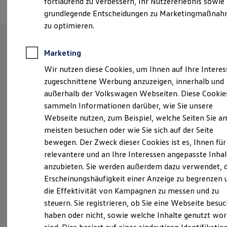
fortlaufend zu verbessern, Ihr Nutzererlebnis sowie
Kfz-Versicherung für Nutzfahrzeuge
grundlegende Entscheidungen zu Marketingmaßna
Restschuldversicherung
Wartungsverträge
zu optimieren.
Besitzer & Service
Reparatur & Service
Sommer-Special
Marketing
Unsere Leistungen
im
Reparatur, Pflege & Inspektion
Wir nutzen diese Cookies, um Ihnen auf Ihre Intere
Servicetermin anfragen
Überblick
Service-Vorteile bei Volkswagen Nutzfahrzeuge
zugeschnittene Werbung anzuzeigen, innerhalb und
ServicePlus
außerhalb der Volkswagen Webseiten. Diese Cookie
Economy Service
Neuwagen
Nutzfahrzeuge
sammeln Informationen darüber, wie Sie unsere
Räder & Reifen Service
Ersatzfahrzeuge
Webseite nutzen, zum Beispiel, welche Seiten Sie a
Neuwagen Caddy - Multivan -
Notdienst und Pannenhilfe
meisten besuchen oder wie Sie sich auf der Seite
Software, Konnektivität & Apps
California
bewegen. Der Zweck dieser Cookies ist es, Ihnen für
California App
VW Connect für Ihren ID. Buzz
ID.
Buzz
relevantere und an Ihre Interessen angepasste Inhal
VW Connect für Ihren Transporter/Caravelle
anzubieten. Sie werden außerdem dazu verwendet, d
VW Connect für Ihren Amarok
Service
Erscheinungshäufigkeit einer Anzeige zu begrenzen 
VW Connect für andere Modelle
Connect Pro
ServicePlus
die Effektivität von Kampagnen zu messen und zu
Fleet Interface Data
steuern. Sie registrieren, ob Sie eine Webseite besuc
Multistop Pathfinder
Volkswagen Economy
haben oder nicht, sowie welche Inhalte genutzt wo
Übersicht Software Updates
Service
Hilfreiches für Besitzer