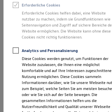
Rettungsdienste
Erforderliche Cookies
ONE Business ID Vorteile
Fahrzeugsuche & Marktplatz
Erforderliche Cookies helfen dabei, eine Website
Fahrzeugsuche
Unsere 
nutzbar zu machen, indem sie Grundfunktionen wie
Fahrzeuge online kaufen
Digitaler Marktplatz
Seitennavigation und Zugriff auf sichere Bereiche de
Kauf & Finanzierung
Website ermöglichen. Die Website kann ohne diese
Online-Fahrzeugbewertung
Am Sachsenring 1, 09337 Bernsdorf
Cookies nicht richtig funktionieren.
Aktionen & Angebote
E-Auto-Förderung
Montag
Für Privatkunden
-
Freitag
07:00
-
18:00
Uhr
Analytics und Personalisierung
Für Gewerbekunden
Samstag
07:30
-
12:00
Uhr
Profi Paket
Diese Cookies werden genutzt, um Funktionen der
TopDeal
Website zuzulassen, die Ihnen eine möglichst
Gebrauchtwagen
autohaus@schmidt-sachsenring.de
ProfiPartner für Gebrauchtwagen
komfortable und auf Ihre Interessen zugeschnittene
Zertifizierte Gebrauchtwagen
Nutzung ermöglichen. Diese Cookies sammeln
03723 69600
Finanzierung
Informationen darüber, wie Sie unsere Webseite nu
Für Privatkunden
Für Gewerbekunden
zum Beispiel, welche Seiten Sie am meisten besuch
Leasing
Ansprechpartner
oder wie Sie sich auf der Seite bewegen. Die
Für Privatkunden
gesammelten Informationen helfen uns die
Für Gewerbekunden
Versicherungen & Garantien
Nutzerfreundlichkeit und Qualität unserer Webseite
Termin vereinbaren
Garantien