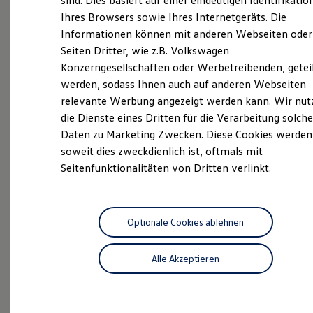
sind. Dies basiert auf einer eindeutigen Identifikatio
Digitales Bordbuch
KEP
Service
Ihres Browsers sowie Ihres Internetgeräts. Die
Fahrerassistenz- und Sicherheitssysteme
Informationen können mit anderen Webseiten oder
Kontrollleuchten
Kurzfahrprofile und Ölverdünnung
Seiten Dritter, wie z.B. Volkswagen
Batterieverordnung
Konzerngesellschaften oder Werbetreibenden, getei
XTL-Dieselkraftstoff
werden, sodass Ihnen auch auf anderen Webseiten
Ersatzteile und Betriebsflüssigkeiten
Original Zubehör und Lifestyle Produkte
relevante Werbung angezeigt werden kann. Wir nut
Probefahrt
myVolkswagen
die Dienste eines Dritten für die Verarbeitung solche
myVolkswagen Business
Daten zu Marketing Zwecken. Diese Cookies werden
Elektrisch & Autonom
Elektro - & Hybridfahrzeuge
soweit dies zweckdienlich ist, oftmals mit
Unser Ansatz
Seitenfunktionalitäten von Dritten verlinkt.
Klimafreundlicher Strom
Beratung
Reichweite & Ladelösungen
Reichweitensimulator
Ladezeitensimulator
Ladelösungen für Privatkunden
Optionale Cookies ablehnen
Ladelösungen für Gewerbekunden
Wallbox und Ladekabel
Alle Akzeptieren
Angebote
Bidirektionales Laden
Förderung & Kosten der Elektrofahrzeuge
Fördermöglichkeiten für Privatkunden
Fördermöglichkeiten für Gewerbekunden
Kostensimulator