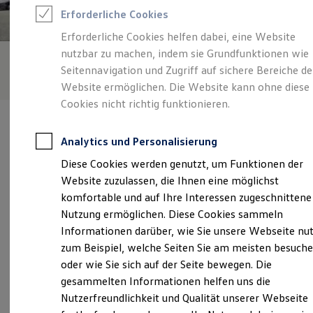
Feuerwehr
Erforderliche Cookies
Rettungsdienste
ONE Business ID Vorteile
Erforderliche Cookies helfen dabei, eine Website
Fahrzeugsuche & Marktplatz
nutzbar zu machen, indem sie Grundfunktionen wie
Fahrzeugsuche
Fahrzeuge online kaufen
Seitennavigation und Zugriff auf sichere Bereiche de
Digitaler Marktplatz
Website ermöglichen. Die Website kann ohne diese
Kauf & Finanzierung
Cookies nicht richtig funktionieren.
Online-Fahrzeugbewertung
Aktionen & Angebote
E-Auto-Förderung
Analytics und Personalisierung
Für Privatkunden
Für Gewerbekunden
Diese Cookies werden genutzt, um Funktionen der
Profi Paket
Verantwortlich für die Inhalte auf dieser Seite ist die Autohaus Rolf
Website zuzulassen, die Ihnen eine möglichst
TopDeal
Pfister Inh. Ulrich Pfister
(
Impressum & Rechtliches
)
Gebrauchtwagen
komfortable und auf Ihre Interessen zugeschnittene
ProfiPartner für Gebrauchtwagen
Nutzung ermöglichen. Diese Cookies sammeln
Zertifizierte Gebrauchtwagen
Informationen darüber, wie Sie unsere Webseite nu
Finanzierung
Unsere 
Für Privatkunden
zum Beispiel, welche Seiten Sie am meisten besuch
Für Gewerbekunden
oder wie Sie sich auf der Seite bewegen. Die
Leasing
gesammelten Informationen helfen uns die
Für Privatkunden
Fischerstraße 6, 79395 Neuenburg am Rhein
Für Gewerbekunden
Nutzerfreundlichkeit und Qualität unserer Webseite
Versicherungen & Garantien