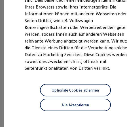
sind. Dies basiert auf einer eindeutigen Identifikatio
Hilfreiches für Besitzer
Ihres Browsers sowie Ihres Internetgeräts. Die
Digitales Bordbuch
Informationen können mit anderen Webseiten oder
Fahrerassistenz- und Sicherheitssysteme
Kontrollleuchten
Seiten Dritter, wie z.B. Volkswagen
Unsere
Service
Kurzfahrprofile und Ölverdünnung
Konzerngesellschaften oder Werbetreibenden, getei
Batterieverordnung
werden, sodass Ihnen auch auf anderen Webseiten
Leistungen
XTL-Dieselkraftstoff
Ersatzteile und Betriebsflüssigkeiten
relevante Werbung angezeigt werden kann. Wir nut
Original Zubehör und Lifestyle Produkte
die Dienste eines Dritten für die Verarbeitung solche
myVolkswagen
Daten zu Marketing Zwecken. Diese Cookies werden
myVolkswagen Business
Elektrisch & Autonom
soweit dies zweckdienlich ist, oftmals mit
Elektro - & Hybridfahrzeuge
Seitenfunktionalitäten von Dritten verlinkt.
Unser Ansatz
Klimafreundlicher Strom
Reichweite & Ladelösungen
Reichweitensimulator
Ladezeitensimulator
Optionale Cookies ablehnen
Ladelösungen für Privatkunden
Ladelösungen für Gewerbekunden
Alle Akzeptieren
Wallbox und Ladekabel
Bidirektionales Laden
Inspektionsservice
Förderung & Kosten der Elektrofahrzeuge
Fördermöglichkeiten für Privatkunden
Fördermöglichkeiten für Gewerbekunden