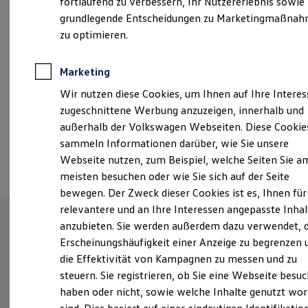
fortlaufend zu verbessern, Ihr Nutzererlebnis sowie
Montag
-
Freitag
07:30
-
17:30
Uhr
Garantien
grundlegende Entscheidungen zu Marketingmaßna
Kfz-Versicherung für Nutzfahrzeuge
Restschuldversicherung
zu optimieren.
info@volkswagen-pfister.de
Wartungsverträge
Besitzer & Service
Reparatur & Service
+49 7631 7733
Marketing
Sommer-Special
Wir nutzen diese Cookies, um Ihnen auf Ihre Intere
Reparatur, Pflege & Inspektion
Servicetermin anfragen
zugeschnittene Werbung anzuzeigen, innerhalb und
Ansprechpartner
Service-Vorteile bei Volkswagen Nutzfahrzeuge
außerhalb der Volkswagen Webseiten. Diese Cookie
ServicePlus
sammeln Informationen darüber, wie Sie unsere
Economy Service
Termin vereinbaren
Räder & Reifen Service
Webseite nutzen, zum Beispiel, welche Seiten Sie a
Ersatzfahrzeuge
meisten besuchen oder wie Sie sich auf der Seite
Notdienst und Pannenhilfe
bewegen. Der Zweck dieser Cookies ist es, Ihnen für
Software, Konnektivität & Apps
California App
relevantere und an Ihre Interessen angepasste Inhal
VW Connect für Ihren ID. Buzz
anzubieten. Sie werden außerdem dazu verwendet, d
VW Connect für Ihren Transporter/Caravelle
Unsere Leistungen
im
Erscheinungshäufigkeit einer Anzeige zu begrenzen 
VW Connect für Ihren Amarok
VW Connect für andere Modelle
die Effektivität von Kampagnen zu messen und zu
Überblick
Connect Pro
steuern. Sie registrieren, ob Sie eine Webseite besuc
Fleet Interface Data
haben oder nicht, sowie welche Inhalte genutzt wo
Multistop Pathfinder
Übersicht Software Updates
Service