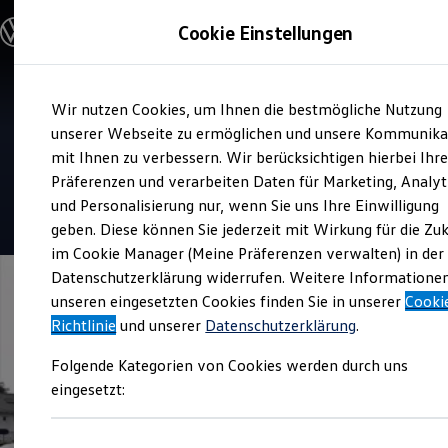
Modelle & Konfigurator
Cookie Einstellungen
Nutzfahrzeuge
Nutzfahrzeugkategorien entdecken
Modelle konfigurieren
Konfiguration laden
Zum
Zum
Modelle vergleichen
Service
Wir nutzen Cookies, um Ihnen die bestmögliche Nutzung
Hauptinhalt
Footer
Vorgängermodelle und Oldtimer
Autohaus Rolf Pfister Inh.
springen
springen
unserer Webseite zu ermöglichen und unsere Kommunika
Vorgängermodelle
Oldtimer
mit Ihnen zu verbessern. Wir berücksichtigen hierbei Ihr
Ulrich Pfister
Bulli Historie
Präferenzen und verarbeiten Daten für Marketing, Analyt
Branchenlösungen & Gewerbekunden
und Personalisierung nur, wenn Sie uns Ihre Einwilligung
Umbaulösungen und Hersteller finden
4.8
|
58 Bewertungen
Auf- und Umbauten entdecken & konfigurieren
geben. Diese können Sie jederzeit mit Wirkung für die Zu
Groß- und Sonderkunden
im Cookie Manager (Meine Präferenzen verwalten) in der
Großkunden
Datenschutzerklärung widerrufen. Weitere Informatione
Kommunen & Behörden
Journalisten
unseren eingesetzten Cookies finden Sie in unserer
Cooki
Sportvereine
Richtlinie
und unserer
Datenschutzerklärung
.
Branchenlösungen
Bau & Handwerk
Folgende Kategorien von Cookies werden durch uns
Gewerbliche Personenbeförderung
Service & mobile Werkstätten
eingesetzt:
Kurier, Logistik & Handel
Menschen mit Behinderung
Kühlfahrzeuge