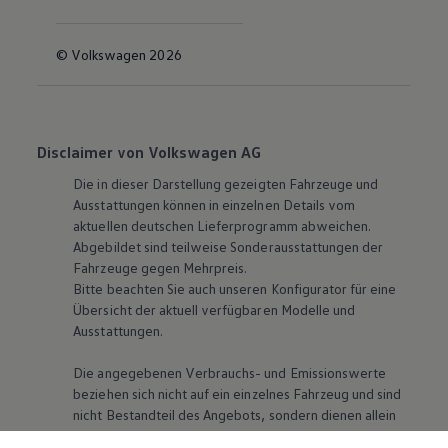
© Volkswagen 2026
Disclaimer von Volkswagen AG
Die in dieser Darstellung gezeigten Fahrzeuge und
Ausstattungen können in einzelnen Details vom
aktuellen deutschen Lieferprogramm abweichen.
Abgebildet sind teilweise Sonderausstattungen der
Fahrzeuge gegen Mehrpreis.
Bitte beachten Sie auch unseren Konfigurator für eine
Übersicht der aktuell verfügbaren Modelle und
Ausstattungen.
Die angegebenen Verbrauchs- und Emissionswerte
beziehen sich nicht auf ein einzelnes Fahrzeug und sind
nicht Bestandteil des Angebots, sondern dienen allein
Vergleichszwecken zwischen den verschiedenen