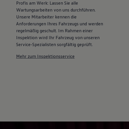
Profis am Werk: Lassen Sie alle
Kostensimulator
Autonomes Fahren
Wartungsarbeiten von uns durchführen.
Mehr zum ID. Buzz
Unsere Mitarbeiter kennen die
Online Beratung
Anforderungen Ihres Fahrzeugs und werden
California Welt
California Club
regelmäßig geschult. Im Rahmen einer
California Magazin & Ratgeber
Inspektion wird Ihr Fahrzeug von unseren
Vanlife
Service-Spezialisten sorgfältig geprüft.
Ratgeber
Routen & Reisen
Mehr zum Inspektionsservice
California Reisen & Erlebnisse
California App
California Lifestyle & Zubehör
Übernachten im California
Marke
Unternehmen
Karriere
Karriere im Unternehmen
Karriere im Autohaus
Nachhaltigkeit
Kunden
Gesellschaft
Natur
Events
Rückblick VW Bus Festival 2023