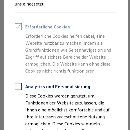
Rettungsdienste
uns eingesetzt:
Hier finden Sie Informationen über die
ONE Business ID Vorteile
Fahrzeugsuche & Marktplatz
Autohaus Quickborn
Fahrzeugsuche
Zweigniederlassung der Autohaus
Fahrzeuge online kaufen
Erforderliche Cookies
Digitaler Marktplatz
Elmshorn GmbH & Co.KG als
Kauf & Finanzierung
Erforderliche Cookies helfen dabei, eine
verantwortliche Anbieterin von Inhalten
Online-Fahrzeugbewertung
Website nutzbar zu machen, indem sie
und Angeboten, die auf dieser Webseite
Aktionen & Angebote
E-Auto-Förderung
Grundfunktionen wie Seitennavigation und
speziell aufgeführt sind.
Für Privatkunden
Zugriff auf sichere Bereiche der Website
Für Gewerbekunden
ermöglichen. Die Website kann ohne diese
Profi Paket
TopDeal
Cookies nicht richtig funktionieren.
Gebrauchtwagen
Impressum
ProfiPartner für Gebrauchtwagen
Zertifizierte Gebrauchtwagen
Analytics und Personalisierung
Finanzierung
Datenschutzerklärung
Diese Cookies werden genutzt, um
Für Privatkunden
Für Gewerbekunden
Funktionen der Website zuzulassen, die
Leasing
Ihnen eine möglichst komfortable und auf
Für Privatkunden
Impressum
Ihre Interessen zugeschnittene Nutzung
Für Gewerbekunden
Versicherungen & Garantien
ermöglichen. Diese Cookies sammeln
Garantien