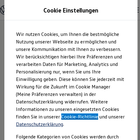
Modelle & Konfigurator
Cookie Einstellungen
Nutzfahrzeuge
Nutzfahrzeugkategorien entdecken
Modelle konfigurieren
Konfiguration laden
Zum
Zum
Modelle vergleichen
Wir nutzen Cookies, um Ihnen die bestmögliche
Hauptinhalt
Footer
Vorgängermodelle und Oldtimer
springen
springen
Nutzung unserer Webseite zu ermöglichen und
Vorgängermodelle
Oldtimer
unsere Kommunikation mit Ihnen zu verbessern.
Autohaus Quickborn
Bulli Historie
Wir berücksichtigen hierbei Ihre Präferenzen und
Branchenlösungen & Gewerbekunden
verarbeiten Daten für Marketing, Analytics und
Umbaulösungen und Hersteller finden
Zweigniederlassung
Auf- und Umbauten entdecken & konfigurieren
Personalisierung nur, wenn Sie uns Ihre
Groß- und Sonderkunden
Einwilligung geben. Diese können Sie jederzeit mit
der Autohaus
Großkunden
Wirkung für die Zukunft im Cookie Manager
Kommunen & Behörden
Journalisten
(Meine Präferenzen verwalten) in der
Elmshorn GmbH &
Sportvereine
Datenschutzerklärung widerrufen. Weitere
Branchenlösungen
Informationen zu unseren eingesetzten Cookies
Bau & Handwerk
Co.KG | Impressum
Gewerbliche Personenbeförderung
finden Sie in unserer
Cookie-Richtlinie
und unserer
Service & mobile Werkstätten
Datenschutzerklärung
.
& Rechtliches
Kurier, Logistik & Handel
Kühlfahrzeuge
Folgende Kategorien von Cookies werden durch
Feuerwehr