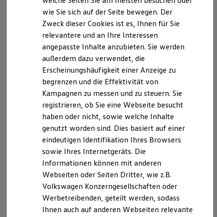
welche Seiten Sie am meisten besuchen oder
Verwaltungsgesellschaft mbH
Digitales Bordbuch
wie Sie sich auf der Seite bewegen. Der
Fahrerassistenz- und Sicherheitssysteme
Zweck dieser Cookies ist es, Ihnen für Sie
Kontrollleuchten
Geschäftsführer: Frank Lexau
Kurzfahrprofile und Ölverdünnung
relevantere und an Ihre Interessen
Batterieverordnung
Registergericht: Amtsgericht Pinneberg
angepasste Inhalte anzubieten. Sie werden
XTL-Dieselkraftstoff
außerdem dazu verwendet, die
Ersatzteile und Betriebsflüssigkeiten
Registernummer: HRB 1190 EL
Original Zubehör und Lifestyle Produkte
Erscheinungshäufigkeit einer Anzeige zu
myVolkswagen
begrenzen und die Effektivität von
myVolkswagen Business
Registergericht: Amtsgericht Pinneberg
Kampagnen zu messen und zu steuern. Sie
Elektrisch & Autonom
Elektro - & Hybridfahrzeuge
registrieren, ob Sie eine Webseite besucht
Registernummer: HRA 169 EL
Unser Ansatz
haben oder nicht, sowie welche Inhalte
Klimafreundlicher Strom
genutzt worden sind. Dies basiert auf einer
Reichweite & Ladelösungen
**Berufsrechtliche Regelungen:**Betriebsleiter: Frank
Reichweitensimulator
eindeutigen Identifikation Ihres Browsers
LexauZuständige Kammer: Industrie- und
Ladezeitensimulator
sowie Ihres Internetgeräts. Die
Handelskammer zu KielBergstraße 224103 Kiel
Ladelösungen für Privatkunden
Informationen können mit anderen
Ladelösungen für Gewerbekunden
https://wis.ihk.de/ihk/kiel.htmlBerufsrechtliche
Wallbox und Ladekabel
Webseiten oder Seiten Dritter, wie z.B.
Regelungen: Handwerksordnung
Bidirektionales Laden
Volkswagen Konzerngesellschaften oder
http://www.gesetze-im-
Förderung & Kosten der Elektrofahrzeuge
Werbetreibenden, geteilt werden, sodass
Fördermöglichkeiten für Privatkunden
internet.de/hwo/index.htmlUmsatzsteuer-
Fördermöglichkeiten für Gewerbekunden
Ihnen auch auf anderen Webseiten relevante
Identifikationsnummer
Kostensimulator