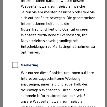
Informationen darüber, wie Sie unsere
Impressum
Kfz-Versicherung für Nutzfahrzeuge
Webseite nutzen, zum Beispiel, welche
Restschuldversicherung
Wartungsverträge
Seiten Sie am meisten besuchen oder wie Sie
Autohaus Elmshorn GmbH & Co. KG
Besitzer & Service
sich auf der Seite bewegen. Die gesammelten
Reparatur & Service
Vertragshändler für Audi, VW PKW und
Informationen helfen uns die
Sommer-Special
Nutzfahrzeuge
Reparatur, Pflege & Inspektion
Nutzerfreundlichkeit und Qualität unserer
Servicetermin anfragen
Webseite fortlaufend zu verbessern, Ihr
Service-Vorteile bei Volkswagen Nutzfahrzeuge
Farmers Ring 2 - 6
Nutzererlebnis sowie grundlegende
ServicePlus
Economy Service
Entscheidungen zu Marketingmaßnahmen zu
25337 Kölln-Reisiek
Räder & Reifen Service
optimieren.
Ersatzfahrzeuge
Notdienst und Pannenhilfe
Audi Tel.: 04121 2650 200
Software, Konnektivität & Apps
Marketing
California App
VW Tel.: 04121 2650 220
VW Connect für Ihren ID. Buzz
Wir nutzen diese Cookies, um Ihnen auf Ihre
VW Connect für Ihren Transporter/Caravelle
Interessen zugeschnittene Werbung
VW Connect für Ihren Amarok
Fax : 04121 2650 103E-Mail:
anzuzeigen, innerhalb und außerhalb der
VW Connect für andere Modelle
info@autohaus-elmshorn.de
Connect Pro
Volkswagen Webseiten. Diese Cookies
Fleet Interface Data
sammeln Informationen darüber, wie Sie
Diese Vertreten durchpersönlich haftende
Multistop Pathfinder
unsere Webseite nutzen, zum Beispiel,
Übersicht Software Updates
Gesellschafterin: Gebrüder Schmidt
Hilfreiches für Besitzer