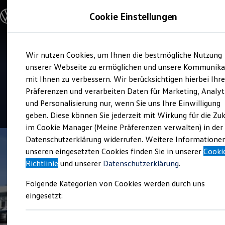
Modelle & Konfigurator
Cookie Einstellungen
Nutzfahrzeuge
Nutzfahrzeugkategorien entdecken
Modelle konfigurieren
Konfiguration laden
Zum
Zum
Modelle vergleichen
Verkauf und Service
Wir nutzen Cookies, um Ihnen die bestmögliche Nutzung
Hauptinhalt
Footer
Vorgängermodelle und Oldtimer
Autohaus Ostmann GmbH &
springen
springen
unserer Webseite zu ermöglichen und unsere Kommunika
Vorgängermodelle
Oldtimer
mit Ihnen zu verbessern. Wir berücksichtigen hierbei Ihr
Co. KG
Bulli Historie
Präferenzen und verarbeiten Daten für Marketing, Analyt
Branchenlösungen & Gewerbekunden
und Personalisierung nur, wenn Sie uns Ihre Einwilligung
Umbaulösungen und Hersteller finden
4.6
|
92 Bewertungen
Auf- und Umbauten entdecken & konfigurieren
geben. Diese können Sie jederzeit mit Wirkung für die Zu
Groß- und Sonderkunden
im Cookie Manager (Meine Präferenzen verwalten) in der
Großkunden
Datenschutzerklärung widerrufen. Weitere Informatione
Kommunen & Behörden
Journalisten
unseren eingesetzten Cookies finden Sie in unserer
Cooki
Sportvereine
Richtlinie
und unserer
Datenschutzerklärung
.
Branchenlösungen
Bau & Handwerk
Folgende Kategorien von Cookies werden durch uns
Gewerbliche Personenbeförderung
Service & mobile Werkstätten
eingesetzt:
Kurier, Logistik & Handel
Menschen mit Behinderung
Kühlfahrzeuge