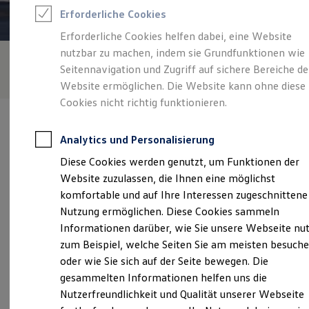
Feuerwehr
Erforderliche Cookies
Rettungsdienste
ONE Business ID Vorteile
Erforderliche Cookies helfen dabei, eine Website
Fahrzeugsuche & Marktplatz
nutzbar zu machen, indem sie Grundfunktionen wie
Fahrzeugsuche
Fahrzeuge online kaufen
Seitennavigation und Zugriff auf sichere Bereiche de
Digitaler Marktplatz
Website ermöglichen. Die Website kann ohne diese
Kauf & Finanzierung
Cookies nicht richtig funktionieren.
Online-Fahrzeugbewertung
Aktionen & Angebote
E-Auto-Förderung
Analytics und Personalisierung
Für Privatkunden
Für Gewerbekunden
Diese Cookies werden genutzt, um Funktionen der
Profi Paket
Verantwortlich für die Inhalte auf dieser Seite ist die Autohaus
Website zuzulassen, die Ihnen eine möglichst
TopDeal
Ostmann GmbH & Co. KG
(
Impressum & Rechtliches
)
Gebrauchtwagen
komfortable und auf Ihre Interessen zugeschnittene
ProfiPartner für Gebrauchtwagen
Nutzung ermöglichen. Diese Cookies sammeln
Zertifizierte Gebrauchtwagen
Informationen darüber, wie Sie unsere Webseite nu
Finanzierung
Unsere 
Für Privatkunden
zum Beispiel, welche Seiten Sie am meisten besuch
Für Gewerbekunden
oder wie Sie sich auf der Seite bewegen. Die
Leasing
gesammelten Informationen helfen uns die
Für Privatkunden
Ippinghäuser Straße 10/12, 34466 Wolfhagen
Für Gewerbekunden
Nutzerfreundlichkeit und Qualität unserer Webseite
Versicherungen & Garantien