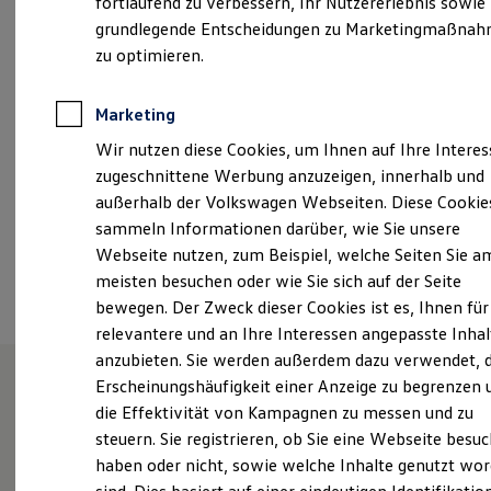
fortlaufend zu verbessern, Ihr Nutzererlebnis sowie
Montag
-
Freitag
07:00
-
18:00
Uhr
Garantien
grundlegende Entscheidungen zu Marketingmaßna
Kfz-Versicherung für Nutzfahrzeuge
Samstag
08:00
-
14:00
Uhr
Restschuldversicherung
zu optimieren.
Wartungsverträge
Besitzer & Service
vw@autohaus-ostmann.de
Reparatur & Service
Marketing
Sommer-Special
+49 5692 98760
Wir nutzen diese Cookies, um Ihnen auf Ihre Intere
Reparatur, Pflege & Inspektion
Servicetermin anfragen
zugeschnittene Werbung anzuzeigen, innerhalb und
Service-Vorteile bei Volkswagen Nutzfahrzeuge
außerhalb der Volkswagen Webseiten. Diese Cookie
ServicePlus
Ansprechpartner
sammeln Informationen darüber, wie Sie unsere
Economy Service
Räder & Reifen Service
Webseite nutzen, zum Beispiel, welche Seiten Sie a
Ersatzfahrzeuge
Termin vereinbaren
meisten besuchen oder wie Sie sich auf der Seite
Notdienst und Pannenhilfe
bewegen. Der Zweck dieser Cookies ist es, Ihnen für
Software, Konnektivität & Apps
California App
relevantere und an Ihre Interessen angepasste Inhal
VW Connect für Ihren ID. Buzz
anzubieten. Sie werden außerdem dazu verwendet, d
VW Connect für Ihren Transporter/Caravelle
Erscheinungshäufigkeit einer Anzeige zu begrenzen 
VW Connect für Ihren Amarok
VW Connect für andere Modelle
die Effektivität von Kampagnen zu messen und zu
Herzlich willkommen bei
Connect Pro
steuern. Sie registrieren, ob Sie eine Webseite besuc
Fleet Interface Data
Volkswagen Nutzfahrzeuge
haben oder nicht, sowie welche Inhalte genutzt wo
Multistop Pathfinder
Übersicht Software Updates