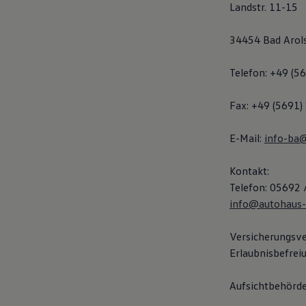
Landstr. 11-15
Hilfreiches für Besitzer
Digitales Bordbuch
Fahrerassistenz- und Sicherheitssysteme
34454 Bad Arol
Kontrollleuchten
Kurzfahrprofile und Ölverdünnung
Batterieverordnung
Telefon: +49 (5
XTL-Dieselkraftstoff
Ersatzteile und Betriebsflüssigkeiten
Fax: +49 (5691
Original Zubehör und Lifestyle Produkte
myVolkswagen
myVolkswagen Business
E-Mail:
info-ba
Elektrisch & Autonom
Elektro - & Hybridfahrzeuge
Unser Ansatz
Kontakt:
Klimafreundlicher Strom
Telefon: 05692
Reichweite & Ladelösungen
info@autohaus
Reichweitensimulator
Ladezeitensimulator
Ladelösungen für Privatkunden
Versicherungsve
Ladelösungen für Gewerbekunden
Erlaubnisbefrei
Wallbox und Ladekabel
Bidirektionales Laden
Förderung & Kosten der Elektrofahrzeuge
Aufsichtbehörde
Fördermöglichkeiten für Privatkunden
Fördermöglichkeiten für Gewerbekunden