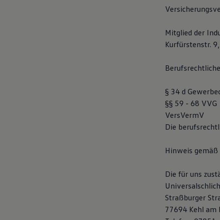
Kostensimulator
Versicherungsver
Autonomes Fahren
Mehr zum ID. Buzz
Mitglied der In
Online Beratung
California Welt
Kurfürstenstr. 9
California Club
California Magazin & Ratgeber
Berufsrechtlich
Vanlife
Ratgeber
Routen & Reisen
§ 34 d Gewerbeo
California Reisen & Erlebnisse
§§ 59 - 68 VVG
California App
California Lifestyle & Zubehör
VersVermV
Übernachten im California
Die berufsrecht
Marke
Unternehmen
Karriere
Hinweis gemäß §
Karriere im Unternehmen
Karriere im Autohaus
Die für uns zust
Nachhaltigkeit
Kunden
Universalschlic
Gesellschaft
Straßburger Str
Natur
77694 Kehl am 
Events
Rückblick VW Bus Festival 2023