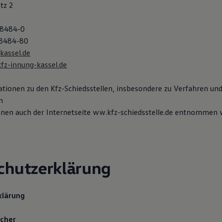
tz 2
78484-0
78484-80
kassel.de
z-innung-kassel.de
tionen zu den Kfz-Schiedsstellen, insbesondere zu Verfahren un
n
en auch der Internetseite ww.kfz-schiedsstelle.de entnommen 
chutzerklärung
klärung
icher