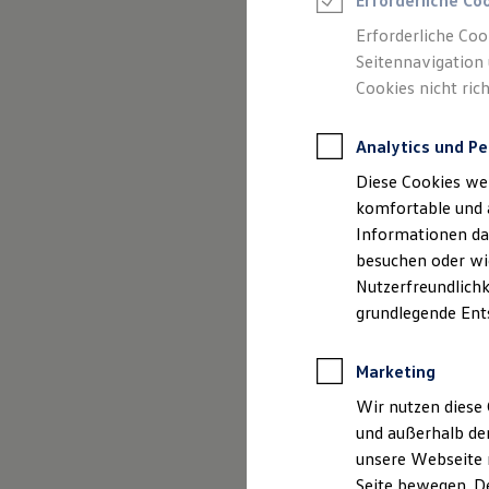
Melsungen
Erforderliche Co
Feuerwehr
Rettungsdienste
und Ange
Erforderliche Coo
ONE Business ID Vorteile
Seitennavigation 
Fahrzeugsuche & Marktplatz
Cookies nicht rich
Fahrzeugsuche
Fahrzeuge online kaufen
Digitaler Marktplatz
Analytics und Pe
Kauf & Finanzierung
Online-Fahrzeugbewertung
Diese Cookies we
Aktionen & Angebote
Impressum
E-Auto-Förderung
komfortable und 
Für Privatkunden
Informationen dar
Für Gewerbekunden
Datenschutzer
besuchen oder wie
Profi Paket
TopDeal
Nutzerfreundlichk
Gebrauchtwagen
grundlegende Ent
ProfiPartner für Gebrauchtwagen
Zertifizierte Gebrauchtwagen
Finanzierung
Impre
Marketing
Für Privatkunden
Für Gewerbekunden
Wir nutzen diese 
Leasing
und außerhalb de
Autohaus Ostm
Für Privatkunden
unsere Webseite n
Für Gewerbekunden
Nürnberger Str.
Versicherungen & Garantien
Seite bewegen. De