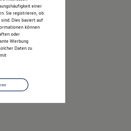
ungshäufigkeit einer
. Sie registrieren, ob
ind. Dies basiert auf
Informationen können
aften oder
evante Werbung
solcher Daten zu
 mit
22848
eren