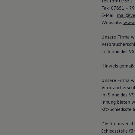
Telefon: 07851 
75 Jahre Bulli Jubiläum
Fax: 07851 – 79
Bulli Magazin
E-Mail:
mail@ver
Fahrzeugabholung ab Werk
Webseite:
www.v
Unsere Firma wi
Verbraucherschl
im Sinne des VSB
Hinweis gemäß §
Unsere Firma wi
Verbraucherschl
im Sinne des VSB
Innung bieten w
Kfz-Schiedsstell
Die für uns zust
Schiedsstelle f