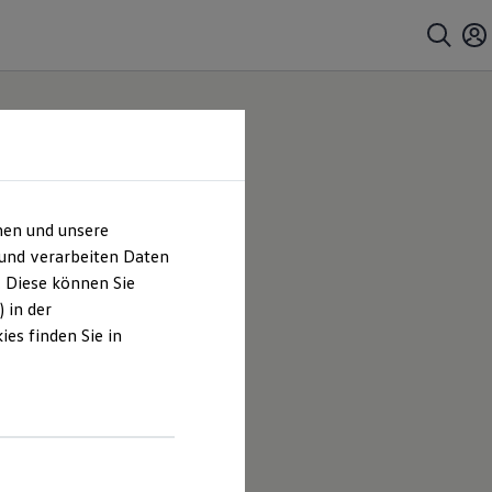
hen und unsere
ungen
 und verarbeiten Daten
. Diese können Sie
 in der
es finden Sie in
 Ostmann