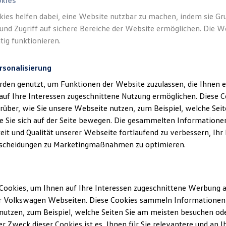
 GmbH als verantwortliche Anbieterin vo
okies
boten, die auf dieser Webseite speziell a
kies helfen dabei, eine Website nutzbar zu machen, indem sie G
und Zugriff auf sichere Bereiche der Website ermöglichen. Die W
sind.
tig funktionieren.
rsonalisierung
rden genutzt, um Funktionen der Website zuzulassen, die Ihnen e
auf Ihre Interessen zugeschnittene Nutzung ermöglichen. Diese
über, wie Sie unsere Webseite nutzen, zum Beispiel, welche Sei
klärung
 Sie sich auf der Seite bewegen. Die gesammelten Informationen
eit und Qualität unserer Webseite fortlaufend zu verbessern, Ihr
scheidungen zu Marketingmaßnahmen zu optimieren.
ssum
Cookies, um Ihnen auf Ihre Interessen zugeschnittene Werbung a
r Volkswagen Webseiten. Diese Cookies sammeln Informationen 
ann Melsungen GmbH
utzen, zum Beispiel, welche Seiten Sie am meisten besuchen oder
 52-54
r Zweck dieser Cookies ist es, Ihnen für Sie relevantere und an I