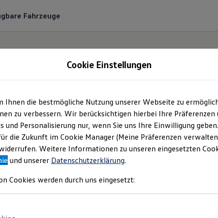
ügbare Fahrzeuge
Cookie Einstellungen
m Ihnen die bestmögliche Nutzung unserer Webseite zu ermöglic
haus Ostmann Mels
en zu verbessern. Wir berücksichtigen hierbei Ihre Präferenzen
cs und Personalisierung nur, wenn Sie uns Ihre Einwilligung geben
GmbH | Impressum &
für die Zukunft im Cookie Manager (Meine Präferenzen verwalten)
iderrufen. Weitere Informationen zu unseren eingesetzten Cooki
nie
und unserer
Datenschutzerklärung
.
Rechtliches
on Cookies werden durch uns eingesetzt:
nden Sie Informationen über die Autohaus