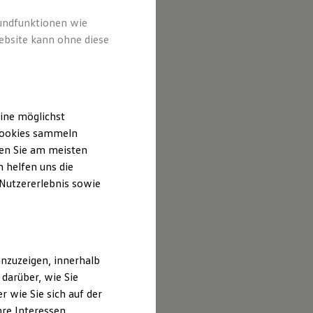
n Inhalten
ufgeführt
rundfunktionen wie
ebsite kann ohne diese
ine möglichst
 Cookies sammeln
ten Sie am meisten
 helfen uns die
 Nutzererlebnis sowie
nzuzeigen, innerhalb
darüber, wie Sie
 wie Sie sich auf der
hre Interessen