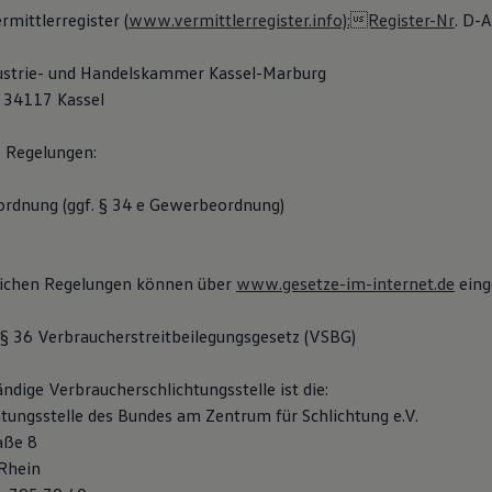
mittlerregister (
www.vermittlerregister.info):Register-Nr
. D-
dustrie- und Handelskammer Kassel-Marburg
, 34117 Kassel
e Regelungen:
rdnung (ggf. § 34 e Gewerbeordnung)
lichen Regelungen können über
www.gesetze-im-internet.de
eing
 36 Verbraucherstreitbeilegungsgesetz (VSBG)
ändige Verbraucherschlichtungsstelle ist die:
htungsstelle des Bundes am Zentrum für Schlichtung e.V.
aße 8
Rhein