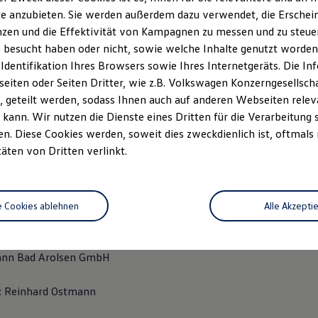
en
e anzubieten. Sie werden außerdem dazu verwendet, die Erschein
661) 7055-30
zen und die Effektivität von Kampagnen zu messen und zu steuern
) 7055-930
 besucht haben oder nicht, sowie welche Inhalte genutzt worden s
g@autohaus-ostmann.de
 Identifikation Ihres Browsers sowie Ihres Internetgeräts. Die 
iten oder Seiten Dritter, wie z.B. Volkswagen Konzerngesellsch
:
 geteilt werden, sodass Ihnen auch auf anderen Webseiten rel
ann
kann. Wir nutzen die Dienste eines Dritten für die Verarbeitung 
. Diese Cookies werden, soweit dies zweckdienlich ist, oftmals
täten von Dritten verlinkt.
tzlar HRB 12176
dentifikationsnummer gemäß §27a Umsatzsteuergesetz:DE3025
e Cookies ablehnen
Alle Akzepti
ntwortlicher gemäß § 18 Abs. 2 MStV:
ann Bad Arolsen GmbH
r: Reinhard Ostmann