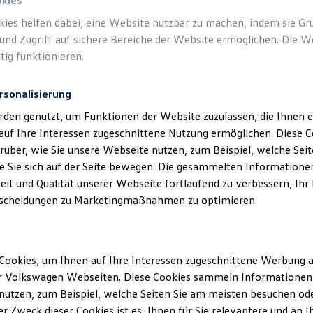
okies
kies helfen dabei, eine Website nutzbar zu machen, indem sie G
und Zugriff auf sichere Bereiche der Website ermöglichen. Die W
tig funktionieren.
rsonalisierung
klärung
rden genutzt, um Funktionen der Website zuzulassen, die Ihnen e
auf Ihre Interessen zugeschnittene Nutzung ermöglichen. Diese
über, wie Sie unsere Webseite nutzen, zum Beispiel, welche Sei
 Sie sich auf der Seite bewegen. Die gesammelten Informationen
ssum
eit und Qualität unserer Webseite fortlaufend zu verbessern, Ihr
scheidungen zu Marketingmaßnahmen zu optimieren.
rmaier GmbH
ße 9
burg
Cookies, um Ihnen auf Ihre Interessen zugeschnittene Werbung a
6 33 -0
r Volkswagen Webseiten. Diese Cookies sammeln Informationen 
96 33 -8100
utzen, zum Beispiel, welche Seiten Sie am meisten besuchen oder
ermaier.de
r Zweck dieser Cookies ist es, Ihnen für Sie relevantere und an I