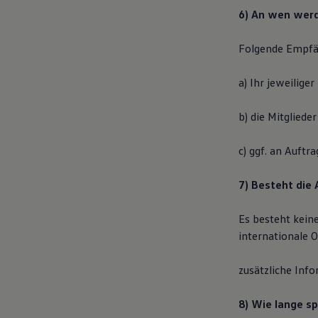
6) An wen wer
Folgende Empfä
a) Ihr jeweiliger
b) die Mitgliede
c) ggf. an Auftr
7) Besteht die 
Es besteht kein
internationale O
zusätzliche Inf
8) Wie lange sp