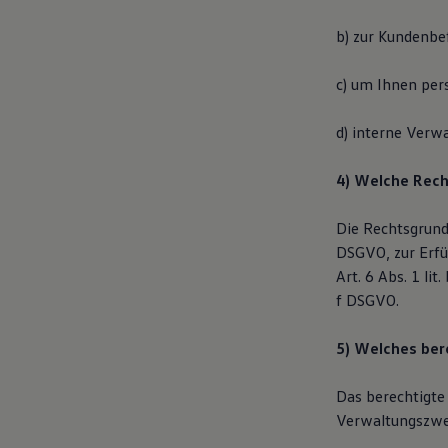
Bulli Magazin
Fahrzeugabholung ab Werk
b) zur Kundenbe
Uptime
c) um Ihnen per
d) interne Verw
4) Welche Rech
Die Rechtsgrundla
DSGVO, zur Erfü
Art. 6 Abs. 1 li
f DSGVO.
5) Welches ber
Das berechtigte
Verwaltungszwe