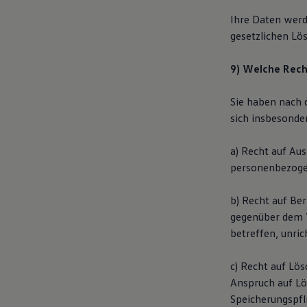
Ihre Daten werde
gesetzlichen Lös
9) Welche Rech
Sie haben nach 
sich insbesonder
a) Recht auf Au
personenbezogen
b) Recht auf Ber
gegenüber dem V
betreffen, unric
c) Recht auf Lö
Anspruch auf Lö
Speicherungspfli