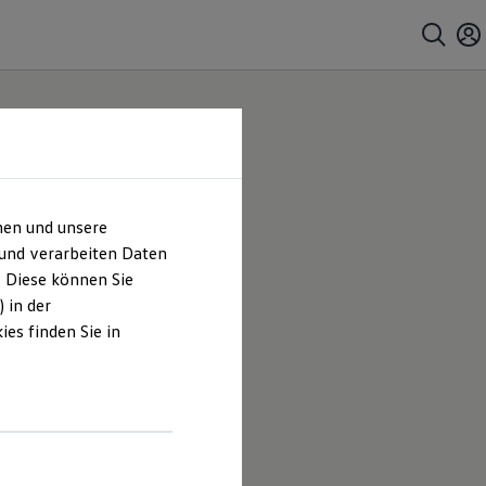
hen und unsere
bH |
 und verarbeiten Daten
. Diese können Sie
es
 in der
es finden Sie in
stermaier
en und
hrt sind.