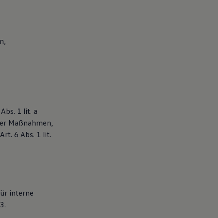
n,
bs. 1 lit. a
cher Maßnahmen,
t. 6 Abs. 1 lit.
ür interne
3.