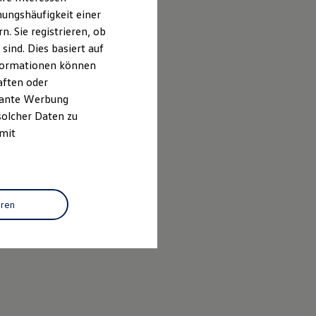
ungshäufigkeit einer
. Sie registrieren, ob
ind. Dies basiert auf
Informationen können
aften oder
evante Werbung
solcher Daten zu
 mit
3 307
ngsvertreter
eren
nummer D-UTDS-