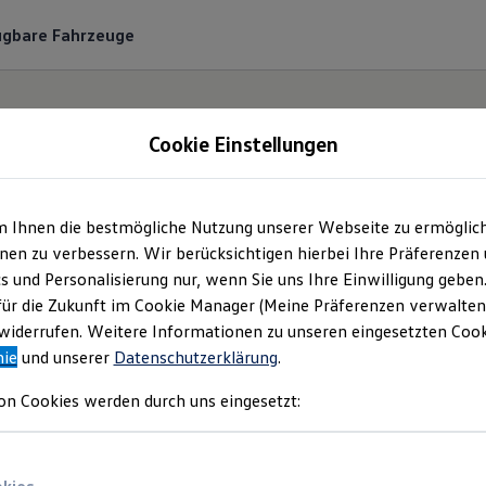
ügbare Fahrzeuge
Cookie Einstellungen
m Ihnen die bestmögliche Nutzung unserer Webseite zu ermöglic
ohaus Ostermaier Gm
en zu verbessern. Wir berücksichtigen hierbei Ihre Präferenzen
cs und Personalisierung nur, wenn Sie uns Ihre Einwilligung geben
mpressum & Rechtlich
für die Zukunft im Cookie Manager (Meine Präferenzen verwalten)
iderrufen. Weitere Informationen zu unseren eingesetzten Cooki
nie
und unserer
Datenschutzerklärung
.
den Sie Informationen über die Autohaus O
on Cookies werden durch uns eingesetzt:
als verantwortliche Anbieterin von Inhalt
n, die auf dieser Webseite speziell aufgefü