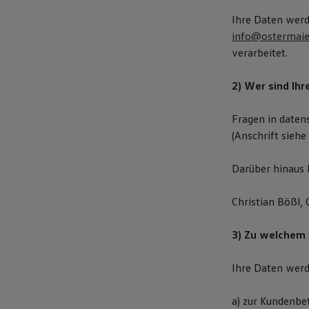
Autonomes Fahren
Ihre Daten werd
Mehr zum ID. Buzz
Online Beratung
info@ostermaie
California Welt
verarbeitet.
California Club
California Magazin & Ratgeber
Vanlife
2) Wer sind Ih
Ratgeber
Routen & Reisen
Fragen in daten
California Reisen & Erlebnisse
California App
(Anschrift siehe
California Lifestyle & Zubehör
Übernachten im California
Darüber hinaus 
Marke
Unternehmen
Karriere
Christian Bößl,
Karriere im Unternehmen
Karriere im Autohaus
Nachhaltigkeit
3) Zu welchem 
Kunden
Gesellschaft
Ihre Daten werd
Natur
Events
Rückblick VW Bus Festival 2023
a) zur Kundenbe
75 Jahre Bulli Jubiläum