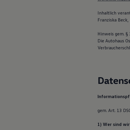
Digitales Bordbuch
Fahrerassistenz- und Sicherheitssysteme
Inhaltlich vera
Kontrollleuchten
Kurzfahrprofile und Ölverdünnung
Franziska Beck, 
Batterieverordnung
XTL-Dieselkraftstoff
Hinweis gem. § 
Ersatzteile und Betriebsflüssigkeiten
Original Zubehör und Lifestyle Produkte
Die Autohaus Os
myVolkswagen
Verbraucherschli
myVolkswagen Business
Elektrisch & Autonom
Elektro - & Hybridfahrzeuge
Unser Ansatz
Klimafreundlicher Strom
Reichweite & Ladelösungen
Datens
Reichweitensimulator
Ladezeitensimulator
Ladelösungen für Privatkunden
Informationspf
Ladelösungen für Gewerbekunden
Wallbox und Ladekabel
Bidirektionales Laden
gem. Art. 13 D
Förderung & Kosten der Elektrofahrzeuge
Fördermöglichkeiten für Privatkunden
Fördermöglichkeiten für Gewerbekunden
1) Wer sind wi
Kostensimulator