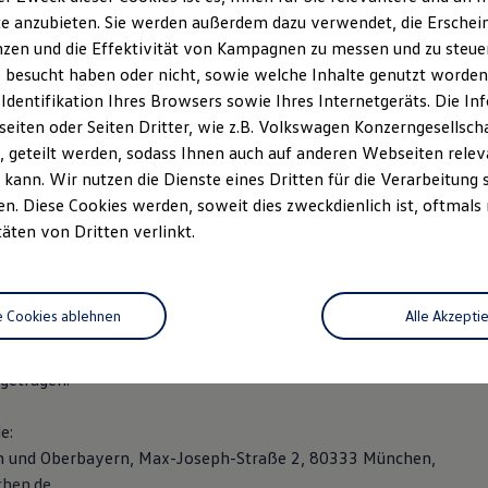
e anzubieten. Sie werden außerdem dazu verwendet, die Erschein
:
zen und die Effektivität von Kampagnen zu messen und zu steuern
 Dirk Weißner
 besucht haben oder nicht, sowie welche Inhalte genutzt worden s
 Identifikation Ihres Browsers sowie Ihres Internetgeräts. Die 
iten oder Seiten Dritter, wie z.B. Volkswagen Konzerngesellsch
ndshut: HRB 1570
 geteilt werden, sodass Ihnen auch auf anderen Webseiten rel
kann. Wir nutzen die Dienste eines Dritten für die Verarbeitung 
D:
. Diese Cookies werden, soweit dies zweckdienlich ist, oftmals
dentifikationsnummer nach §27a Umsatzsteuergesetz:DE 811 33
täten von Dritten verlinkt.
rmittlerregister
register.info)Die
Autohaus Ostermaier GmbH ist als Versicheru
e Cookies ablehnen
Alle Akzepti
freiung nach § 34d Abs. 6 GewO (produktakzessorisch) in das
rmittlerregister bei der IHK München unter der Registrierungs
etragen.
e:
n und Oberbayern, Max-Joseph-Straße 2, 80333 München,
hen.de