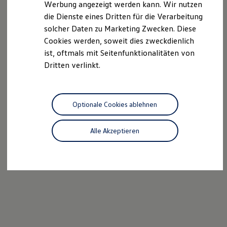
Werbung angezeigt werden kann. Wir nutzen
Autonomes Fahren
die Dienste eines Dritten für die Verarbeitung
Mehr zum ID. Buzz
Online Beratung
solcher Daten zu Marketing Zwecken. Diese
California Welt
Cookies werden, soweit dies zweckdienlich
California Club
ist, oftmals mit Seitenfunktionalitäten von
California Magazin & Ratgeber
Vanlife
Dritten verlinkt.
Ratgeber
Routen & Reisen
California Reisen & Erlebnisse
California App
Optionale Cookies ablehnen
California Lifestyle & Zubehör
Übernachten im California
Marke
Alle Akzeptieren
Unternehmen
Karriere
Karriere im Unternehmen
Karriere im Autohaus
Nachhaltigkeit
Kunden
Gesellschaft
Natur
Events
Rückblick VW Bus Festival 2023
75 Jahre Bulli Jubiläum