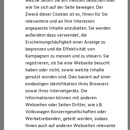
welche Seiten Sie am meisten besuchen oder
Digitales Bordbuch
wie Sie sich auf der Seite bewegen. Der
Fahrerassistenz- und Sicherheitssysteme
Ronny Soltwedel
Zweck dieser Cookies ist es, Ihnen für Sie
Kontrollleuchten
Verkaufsberater Nutzfahrzeuge
Kurzfahrprofile und Ölverdünnung
relevantere und an Ihre Interessen
Batterieverordnung
angepasste Inhalte anzubieten. Sie werden
XTL-Dieselkraftstoff
03843 / 29 29-16
außerdem dazu verwendet, die
Ersatzteile und Betriebsflüssigkeiten
Original Zubehör und Lifestyle Produkte
E-Mail schreiben
Erscheinungshäufigkeit einer Anzeige zu
myVolkswagen
begrenzen und die Effektivität von
myVolkswagen Business
Kampagnen zu messen und zu steuern. Sie
Elektrisch & Autonom
Elektro - & Hybridfahrzeuge
registrieren, ob Sie eine Webseite besucht
Unser Ansatz
haben oder nicht, sowie welche Inhalte
Klimafreundlicher Strom
genutzt worden sind. Dies basiert auf einer
Reichweite & Ladelösungen
Reichweitensimulator
eindeutigen Identifikation Ihres Browsers
Ladezeitensimulator
sowie Ihres Internetgeräts. Die
Ladelösungen für Privatkunden
Informationen können mit anderen
Ladelösungen für Gewerbekunden
Wallbox und Ladekabel
Webseiten oder Seiten Dritter, wie z.B.
Bidirektionales Laden
Volkswagen Konzerngesellschaften oder
Förderung & Kosten der Elektrofahrzeuge
Werbetreibenden, geteilt werden, sodass
Fördermöglichkeiten für Privatkunden
Fördermöglichkeiten für Gewerbekunden
Ihnen auch auf anderen Webseiten relevante
Kostensimulator