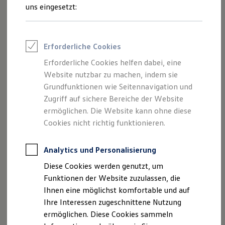
Rettungsdienste
Schritte
uns eingesetzt:
ONE Business ID Vorteile
Fahrzeugsuche & Marktplatz
Fahrzeugsuche
Fahrzeuge online kaufen
Erforderliche Cookies
Digitaler Marktplatz
Probefahrt
Kauf & Finanzierung
Erforderliche Cookies helfen dabei, eine
Online-Fahrzeugbewertung
Website nutzbar zu machen, indem sie
Aktionen & Angebote
E-Auto-Förderung
Grundfunktionen wie Seitennavigation und
Für Privatkunden
Zugriff auf sichere Bereiche der Website
Für Gewerbekunden
ermöglichen. Die Website kann ohne diese
Beratung
Profi Paket
TopDeal
Cookies nicht richtig funktionieren.
Gebrauchtwagen
ProfiPartner für Gebrauchtwagen
Zertifizierte Gebrauchtwagen
Analytics und Personalisierung
Finanzierung
Diese Cookies werden genutzt, um
Angebote
Für Privatkunden
Für Gewerbekunden
Funktionen der Website zuzulassen, die
Leasing
Ihnen eine möglichst komfortable und auf
Für Privatkunden
Ihre Interessen zugeschnittene Nutzung
Für Gewerbekunden
Versicherungen & Garantien
ermöglichen. Diese Cookies sammeln
Garantien
Servicetermin anfragen