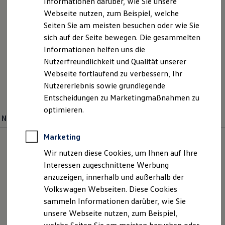
Informationen darüber, wie Sie unsere
Kfz-Versicherung für Nutzfahrzeuge
Webseite nutzen, zum Beispiel, welche
Restschuldversicherung
Wartungsverträge
Seiten Sie am meisten besuchen oder wie Sie
Besitzer & Service
sich auf der Seite bewegen. Die gesammelten
Reparatur & Service
Ihre
Ansprechpartner
Informationen helfen uns die
Sommer-Special
Reparatur, Pflege & Inspektion
Nutzerfreundlichkeit und Qualität unserer
Servicetermin anfragen
E-Mail schreiben
Webseite fortlaufend zu verbessern, Ihr
Service-Vorteile bei Volkswagen Nutzfahrzeuge
Nutzererlebnis sowie grundlegende
ServicePlus
+49 3843 29290
Economy Service
Entscheidungen zu Marketingmaßnahmen zu
Räder & Reifen Service
optimieren.
Ersatzfahrzeuge
Neuwagenverkauf
Verkauf
Notdienst und Pannenhilfe
Software, Konnektivität & Apps
Marketing
California App
VW Connect für Ihren ID. Buzz
Wir nutzen diese Cookies, um Ihnen auf Ihre
VW Connect für Ihren Transporter/Caravelle
Interessen zugeschnittene Werbung
VW Connect für Ihren Amarok
anzuzeigen, innerhalb und außerhalb der
VW Connect für andere Modelle
Connect Pro
Volkswagen Webseiten. Diese Cookies
Fleet Interface Data
sammeln Informationen darüber, wie Sie
Multistop Pathfinder
unsere Webseite nutzen, zum Beispiel,
Übersicht Software Updates
Hilfreiches für Besitzer