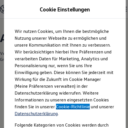
Modelle & Konfigurator
Cookie Einstellungen
Nutzfahrzeuge
Nutzfahrzeugkategorien entdecken
Modelle konfigurieren
Konfiguration laden
Zum
Zum
Modelle vergleichen
Wir nutzen Cookies, um Ihnen die bestmögliche
Hauptinhalt
Footer
Vorgängermodelle und Oldtimer
Angebote & Über uns
springen
springen
Nutzung unserer Webseite zu ermöglichen und
Vorgängermodelle
Oldtimer
unsere Kommunikation mit Ihnen zu verbessern.
Bulli Historie
Wir berücksichtigen hierbei Ihre Präferenzen und
Branchenlösungen & Gewerbekunden
Verantwortlich für die Inhalte auf dieser Seite ist die Autohaus Nord
verarbeiten Daten für Marketing, Analytics und
Umbaulösungen und Hersteller finden
GmbH - Co. KG in Güstrow
(
Impressum & Rechtliches
)
Auf- und Umbauten entdecken & konfigurieren
Personalisierung nur, wenn Sie uns Ihre
Groß- und Sonderkunden
Einwilligung geben. Diese können Sie jederzeit mit
Großkunden
Wirkung für die Zukunft im Cookie Manager
Kommunen & Behörden
Leider haben wir im Moment keine
Journalisten
(Meine Präferenzen verwalten) in der
Sportvereine
aktuellen Angebote
Datenschutzerklärung widerrufen. Weitere
Branchenlösungen
Informationen zu unseren eingesetzten Cookies
Bau & Handwerk
Gewerbliche Personenbeförderung
finden Sie in unserer
Cookie-Richtlinie
und unserer
Service & mobile Werkstätten
Datenschutzerklärung
.
Kurier, Logistik & Handel
Ihre nächsten
Kühlfahrzeuge
Folgende Kategorien von Cookies werden durch
Feuerwehr