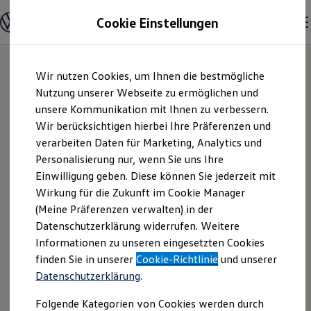
Modelle & Konfigurator
Cookie Einstellungen
Nutzfahrzeuge
Nutzfahrzeugkategorien entdecken
Modelle konfigurieren
Konfiguration laden
Zum
Zum
Modelle vergleichen
Wir nutzen Cookies, um Ihnen die bestmögliche
Hauptinhalt
Footer
Vorgängermodelle und Oldtimer
springen
springen
Nutzung unserer Webseite zu ermöglichen und
Vorgängermodelle
Oldtimer
unsere Kommunikation mit Ihnen zu verbessern.
Autohaus Neuling
Bulli Historie
Wir berücksichtigen hierbei Ihre Präferenzen und
Branchenlösungen & Gewerbekunden
verarbeiten Daten für Marketing, Analytics und
Umbaulösungen und Hersteller finden
GmbH & Co. KG |
Auf- und Umbauten entdecken & konfigurieren
Personalisierung nur, wenn Sie uns Ihre
Groß- und Sonderkunden
Einwilligung geben. Diese können Sie jederzeit mit
Impressum &
Großkunden
Wirkung für die Zukunft im Cookie Manager
Kommunen & Behörden
Journalisten
(Meine Präferenzen verwalten) in der
Rechtliches
Sportvereine
Datenschutzerklärung widerrufen. Weitere
Branchenlösungen
Informationen zu unseren eingesetzten Cookies
Bau & Handwerk
Gewerbliche Personenbeförderung
Hier finden Sie Informationen über die
finden Sie in unserer
Cookie-Richtlinie
und unserer
Service & mobile Werkstätten
Datenschutzerklärung
.
Autohaus Neuling GmbH & Co. KG als
Kurier, Logistik & Handel
Kühlfahrzeuge
verantwortliche Anbieterin von Inhalten
Folgende Kategorien von Cookies werden durch
Feuerwehr