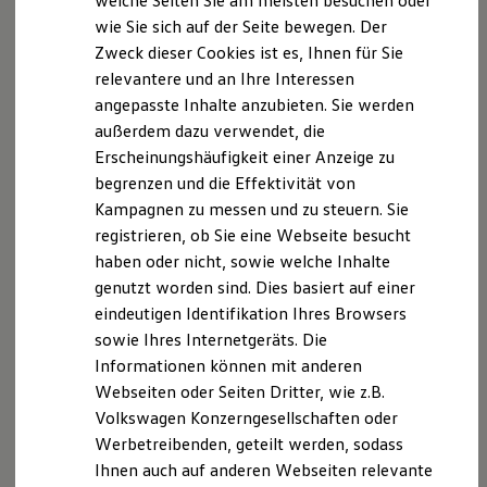
welche Seiten Sie am meisten besuchen oder
Digitales Bordbuch
Datenschutzerklärung
wie Sie sich auf der Seite bewegen. Der
Fahrerassistenz- und Sicherheitssysteme
Zweck dieser Cookies ist es, Ihnen für Sie
Kontrollleuchten
Kurzfahrprofile und Ölverdünnung
relevantere und an Ihre Interessen
myDealer Datenschutzerklärung
Batterieverordnung
angepasste Inhalte anzubieten. Sie werden
XTL-Dieselkraftstoff
außerdem dazu verwendet, die
Ersatzteile und Betriebsflüssigkeiten
Datenschutzerklärung-Typ
Original Zubehör und Lifestyle Produkte
Erscheinungshäufigkeit einer Anzeige zu
myVolkswagen
A. Verantwortlicher
begrenzen und die Effektivität von
myVolkswagen Business
Kampagnen zu messen und zu steuern. Sie
Elektrisch & Autonom
Elektro - & Hybridfahrzeuge
Wir freuen uns, dass Sie unsere Webseite der
registrieren, ob Sie eine Webseite besucht
Unser Ansatz
Autohaus Neuling GmbH & Co.KG, Poppauer Strasse
haben oder nicht, sowie welche Inhalte
Klimafreundlicher Strom
37, 38486 Klötze besuchen. Im Folgenden
genutzt worden sind. Dies basiert auf einer
Reichweite & Ladelösungen
Reichweitensimulator
informieren wir Sie über die Verarbeitung Ihrer
eindeutigen Identifikation Ihres Browsers
Ladezeitensimulator
personenbezogenen Daten durch uns im
sowie Ihres Internetgeräts. Die
Ladelösungen für Privatkunden
Zusammenhang mit Ihrem Besuch unserer Webseite.
Informationen können mit anderen
Ladelösungen für Gewerbekunden
Wallbox und Ladekabel
Webseiten oder Seiten Dritter, wie z.B.
Bidirektionales Laden
B. Verarbeitung Ihrer personenbezogenen Daten
Volkswagen Konzerngesellschaften oder
Förderung & Kosten der Elektrofahrzeuge
Werbetreibenden, geteilt werden, sodass
Fördermöglichkeiten für Privatkunden
Unsere Webseite bietet Ihnen verschiedene
Fördermöglichkeiten für Gewerbekunden
Ihnen auch auf anderen Webseiten relevante
Angebote, die wir Ihnen in Bezug auf dabei durch uns
Kostensimulator