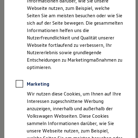
Informationen darüber, wie Sie unsere
Kfz-Versicherung für Nutzfahrzeuge
Webseite nutzen, zum Beispiel, welche
Restschuldversicherung
Faxnummer: 03909 4607
Wartungsverträge
Seiten Sie am meisten besuchen oder wie Sie
Besitzer & Service
sich auf der Seite bewegen. Die gesammelten
E-Mail:
info@autohaus-neuling.de
Reparatur & Service
Informationen helfen uns die
Sommer-Special
Reparatur, Pflege & Inspektion
Nutzerfreundlichkeit und Qualität unserer
Umsatzst.-ID-Nr.: DE289569113
Servicetermin anfragen
Webseite fortlaufend zu verbessern, Ihr
Service-Vorteile bei Volkswagen Nutzfahrzeuge
Registergericht: Amtsgericht Stendal HRA 69
Nutzererlebnis sowie grundlegende
ServicePlus
Economy Service
Entscheidungen zu Marketingmaßnahmen zu
Räder & Reifen Service
Geschäftsführer: Martin Förster
optimieren.
Ersatzfahrzeuge
Notdienst und Pannenhilfe
Hinweis gemäß § 36
Software, Konnektivität & Apps
Marketing
Verbraucherstreitbeilegungsgesetz (VSBG)
California App
VW Connect für Ihren ID. Buzz
Wir nutzen diese Cookies, um Ihnen auf Ihre
VW Connect für Ihren Transporter/Caravelle
„Wir sind zur Teilnahme an einem
Interessen zugeschnittene Werbung
VW Connect für Ihren Amarok
Streitbeilegungsverfahren vor einer
anzuzeigen, innerhalb und außerhalb der
VW Connect für andere Modelle
Verbraucherschlichtungsstelle weder bereit noch dazu
Connect Pro
Volkswagen Webseiten. Diese Cookies
Fleet Interface Data
verpflichtet.“
sammeln Informationen darüber, wie Sie
Multistop Pathfinder
unsere Webseite nutzen, zum Beispiel,
Übersicht Software Updates
Hilfreiches für Besitzer