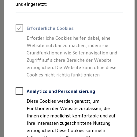
und Angeboten, die auf dieser Webseite
Rettungsdienste
uns eingesetzt:
ONE Business ID Vorteile
speziell aufgeführt sind.
Fahrzeugsuche & Marktplatz
Fahrzeugsuche
Fahrzeuge online kaufen
Erforderliche Cookies
Digitaler Marktplatz
Kauf & Finanzierung
Erforderliche Cookies helfen dabei, eine
Impressum
Online-Fahrzeugbewertung
Website nutzbar zu machen, indem sie
Aktionen & Angebote
E-Auto-Förderung
Grundfunktionen wie Seitennavigation und
Datenschutzerklärung
Für Privatkunden
Zugriff auf sichere Bereiche der Website
Für Gewerbekunden
ermöglichen. Die Website kann ohne diese
Profi Paket
TopDeal
Cookies nicht richtig funktionieren.
Impressum
Gebrauchtwagen
ProfiPartner für Gebrauchtwagen
Zertifizierte Gebrauchtwagen
Analytics und Personalisierung
Autohaus Neuling GmbH & Co.KG
Finanzierung
Diese Cookies werden genutzt, um
Für Privatkunden
Poppauer Strasse 37
Für Gewerbekunden
Funktionen der Website zuzulassen, die
Leasing
Ihnen eine möglichst komfortable und auf
Für Privatkunden
38486 Klötze
Ihre Interessen zugeschnittene Nutzung
Für Gewerbekunden
Versicherungen & Garantien
ermöglichen. Diese Cookies sammeln
Telefonnummer: 03909 4606
Garantien