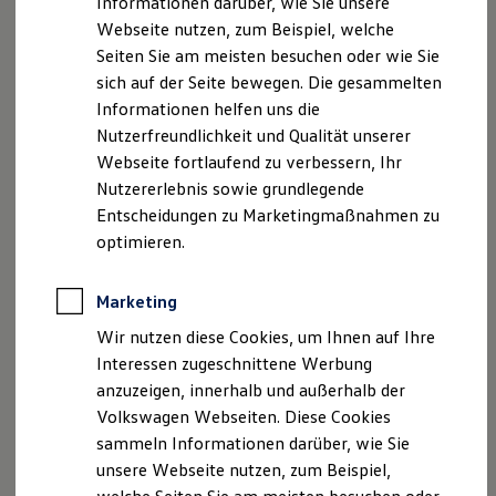
Informationen darüber, wie Sie unsere
Kfz-Versicherung für Nutzfahrzeuge
Registergericht: Amtsgericht Stralsund HRB Nr. 2854
Webseite nutzen, zum Beispiel, welche
Restschuldversicherung
Wartungsverträge
Seiten Sie am meisten besuchen oder wie Sie
Geschäftsführer: Holger Neu
Besitzer & Service
sich auf der Seite bewegen. Die gesammelten
Reparatur & Service
Informationen helfen uns die
Sommer-Special
Hinweis gemäß § 36
Reparatur, Pflege & Inspektion
Nutzerfreundlichkeit und Qualität unserer
Verbraucherstreitbeilegungsgesetz (VSBG):
Servicetermin anfragen
Webseite fortlaufend zu verbessern, Ihr
Wir sind zur Teilnahme an einem
Service-Vorteile bei Volkswagen Nutzfahrzeuge
Nutzererlebnis sowie grundlegende
ServicePlus
Streitbeilegungsverfahren bei folgender
Economy Service
Entscheidungen zu Marketingmaßnahmen zu
Verbraucherschlichtungsstelle bereit:
Räder & Reifen Service
optimieren.
Allgemeine Verbraucherschlichtungsstelle
Ersatzfahrzeuge
Notdienst und Pannenhilfe
desZentrums für Schlichtung e. V.
Software, Konnektivität & Apps
Marketing
Straßburger Straße 8
California App
77694 Kehl am Rhein
VW Connect für Ihren ID. Buzz
Wir nutzen diese Cookies, um Ihnen auf Ihre
VW Connect für Ihren Transporter/Caravelle
http://www.verbraucher-schlichter.de
Interessen zugeschnittene Werbung
VW Connect für Ihren Amarok
anzuzeigen, innerhalb und außerhalb der
VW Connect für andere Modelle
Connect Pro
Volkswagen Webseiten. Diese Cookies
Fleet Interface Data
Datenschutzerklärung
sammeln Informationen darüber, wie Sie
Multistop Pathfinder
unsere Webseite nutzen, zum Beispiel,
Übersicht Software Updates
Hilfreiches für Besitzer