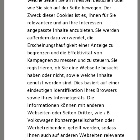
welche Seiten Sie am meisten besuchen oder
Datenschutzerklärung-Typ
Digitales Bordbuch
wie Sie sich auf der Seite bewegen. Der
Fahrerassistenz- und Sicherheitssysteme
Zweck dieser Cookies ist es, Ihnen für Sie
Kontrollleuchten
A. Verantwortlicher
Kurzfahrprofile und Ölverdünnung
relevantere und an Ihre Interessen
Batterieverordnung
Wir freuen uns, dass Sie unsere Webseite der
angepasste Inhalte anzubieten. Sie werden
XTL-Dieselkraftstoff
Autohaus Neu GmbH, Am Alten Bahndamm 10,
außerdem dazu verwendet, die
Ersatzteile und Betriebsflüssigkeiten
Original Zubehör und Lifestyle Produkte
18334 Bad Sülze,
Erscheinungshäufigkeit einer Anzeige zu
info@autohaus-neu.com
besuchen.
myVolkswagen
Im Folgenden informieren wir Sie über die
begrenzen und die Effektivität von
myVolkswagen Business
Verarbeitung Ihrer personenbezogenen Daten durch
Kampagnen zu messen und zu steuern. Sie
Elektrisch & Autonom
Elektro - & Hybridfahrzeuge
uns im Zusammenhang mit Ihrem Besuch unserer
registrieren, ob Sie eine Webseite besucht
Unser Ansatz
Webseite.
haben oder nicht, sowie welche Inhalte
Klimafreundlicher Strom
genutzt worden sind. Dies basiert auf einer
Reichweite & Ladelösungen
Reichweitensimulator
B. Verarbeitung Ihrer personenbezogenen Daten
eindeutigen Identifikation Ihres Browsers
Ladezeitensimulator
sowie Ihres Internetgeräts. Die
Ladelösungen für Privatkunden
Unsere Webseite bietet Ihnen verschiedene
Informationen können mit anderen
Ladelösungen für Gewerbekunden
Angebote, die wir Ihnen in Bezug auf dabei durch uns
Wallbox und Ladekabel
Webseiten oder Seiten Dritter, wie z.B.
Bidirektionales Laden
verarbeitete personenbezogene Daten im Folgenden
Volkswagen Konzerngesellschaften oder
Förderung & Kosten der Elektrofahrzeuge
näher erläutern möchten. Bei der Datenverarbeitung
Werbetreibenden, geteilt werden, sodass
Fördermöglichkeiten für Privatkunden
im Zusammenhang mit unserer Webseite unterstützt
Fördermöglichkeiten für Gewerbekunden
Ihnen auch auf anderen Webseiten relevante
Kostensimulator