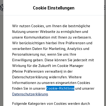
Modelle & Konfigurator
Cookie Einstellungen
Nutzfahrzeuge
Nutzfahrzeugkategorien entdecken
Modelle konfigurieren
Konfiguration laden
Zum
Zum
Modelle vergleichen
Wir nutzen Cookies, um Ihnen die bestmögliche
Hauptinhalt
Footer
Vorgängermodelle und Oldtimer
springen
springen
Nutzung unserer Webseite zu ermöglichen und
Vorgängermodelle
Oldtimer
unsere Kommunikation mit Ihnen zu verbessern.
Autohaus Neu
Bulli Historie
Wir berücksichtigen hierbei Ihre Präferenzen und
Branchenlösungen & Gewerbekunden
verarbeiten Daten für Marketing, Analytics und
Umbaulösungen und Hersteller finden
GmbH | Impressum
Auf- und Umbauten entdecken & konfigurieren
Personalisierung nur, wenn Sie uns Ihre
Groß- und Sonderkunden
Einwilligung geben. Diese können Sie jederzeit mit
& Rechtliches
Großkunden
Wirkung für die Zukunft im Cookie Manager
Kommunen & Behörden
Journalisten
(Meine Präferenzen verwalten) in der
Sportvereine
Hier finden Sie Informationen über die
Datenschutzerklärung widerrufen. Weitere
Branchenlösungen
Informationen zu unseren eingesetzten Cookies
Bau & Handwerk
Autohaus Neu GmbH als
Gewerbliche Personenbeförderung
finden Sie in unserer
Cookie-Richtlinie
und unserer
verantwortliche Anbieterin von Inhalten
Service & mobile Werkstätten
Datenschutzerklärung
.
und Angeboten, die auf dieser Webseite
Kurier, Logistik & Handel
Kühlfahrzeuge
speziell aufgeführt sind.
Folgende Kategorien von Cookies werden durch
Feuerwehr