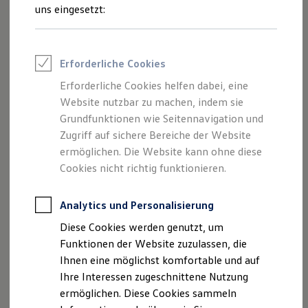
Rettungsdienste
uns eingesetzt:
ONE Business ID Vorteile
Fahrzeugsuche & Marktplatz
Fahrzeugsuche
Fahrzeuge online kaufen
Impressum
Erforderliche Cookies
Digitaler Marktplatz
Kauf & Finanzierung
Erforderliche Cookies helfen dabei, eine
Datenschutzerklärung
Online-Fahrzeugbewertung
Website nutzbar zu machen, indem sie
Aktionen & Angebote
E-Auto-Förderung
Grundfunktionen wie Seitennavigation und
Für Privatkunden
Zugriff auf sichere Bereiche der Website
Impressum
Für Gewerbekunden
ermöglichen. Die Website kann ohne diese
Profi Paket
TopDeal
Cookies nicht richtig funktionieren.
Autohaus Neu GmbH
Gebrauchtwagen
ProfiPartner für Gebrauchtwagen
Am Mastweg 23
Zertifizierte Gebrauchtwagen
Analytics und Personalisierung
18356 Barth
Finanzierung
Diese Cookies werden genutzt, um
Für Privatkunden
Telefonnummer: 038231-6650
Für Gewerbekunden
Funktionen der Website zuzulassen, die
Leasing
Faxnummer: 038231-66529
Ihnen eine möglichst komfortable und auf
Für Privatkunden
E-Mail:
info.baarth@autohaus-neu.com
Ihre Interessen zugeschnittene Nutzung
Für Gewerbekunden
Versicherungen & Garantien
ermöglichen. Diese Cookies sammeln
Garantien
Umsatzst.-ID-Nr.: 162139214