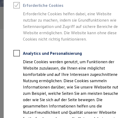
Feuerwehr
Erforderliche Cookies
Rettungsdienste
ONE Business ID Vorteile
Erforderliche Cookies helfen dabei, eine Website
Fahrzeugsuche & Marktplatz
nutzbar zu machen, indem sie Grundfunktionen wie
Fahrzeugsuche
Fahrzeuge online kaufen
Seitennavigation und Zugriff auf sichere Bereiche de
Digitaler Marktplatz
Website ermöglichen. Die Website kann ohne diese
Kauf & Finanzierung
Cookies nicht richtig funktionieren.
Online-Fahrzeugbewertung
Aktionen & Angebote
E-Auto-Förderung
Analytics und Personalisierung
Für Privatkunden
Verantwortlich für die Inhalte auf dieser Seite ist die Autohaus Max
Für Gewerbekunden
Diese Cookies werden genutzt, um Funktionen der
Schultz GmbH - Co. KG
(
Impressum & Rechtliches
)
Profi Paket
Website zuzulassen, die Ihnen eine möglichst
TopDeal
Gebrauchtwagen
komfortable und auf Ihre Interessen zugeschnittene
ProfiPartner für Gebrauchtwagen
Unsere 
Nutzung ermöglichen. Diese Cookies sammeln
Zertifizierte Gebrauchtwagen
Informationen darüber, wie Sie unsere Webseite nu
Finanzierung
Für Privatkunden
zum Beispiel, welche Seiten Sie am meisten besuch
Für Gewerbekunden
Im Eichicht 1a, 96317 Kronach
oder wie Sie sich auf der Seite bewegen. Die
Leasing
gesammelten Informationen helfen uns die
Für Privatkunden
Montag
-
Donnerstag
07:00
-
18:00
Uhr
Für Gewerbekunden
Nutzerfreundlichkeit und Qualität unserer Webseite
Versicherungen & Garantien