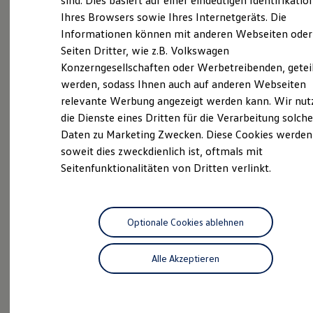
sind. Dies basiert auf einer eindeutigen Identifikatio
Hilfreiches für Besitzer
Ihres Browsers sowie Ihres Internetgeräts. Die
Digitales Bordbuch
Unsere Kunden stehen bei uns im Mittelpunkt. Viele
Informationen können mit anderen Webseiten oder
Fahrerassistenz- und Sicherheitssysteme
kennen und begleiten wir bereits seit Jahren, oft über
Kontrollleuchten
Seiten Dritter, wie z.B. Volkswagen
Kurzfahrprofile und Ölverdünnung
mehrere Generationen hinweg. Um so mehr möchten
Konzerngesellschaften oder Werbetreibenden, getei
Batterieverordnung
wir den Ansprüchen und Wünschen gerecht werden,
werden, sodass Ihnen auch auf anderen Webseiten
XTL-Dieselkraftstoff
mit denen Sie zu uns kommen. Wir versprechen nicht
Ersatzteile und Betriebsflüssigkeiten
relevante Werbung angezeigt werden kann. Wir nut
Original Zubehör und Lifestyle Produkte
nur guten Service, sondern machen ihn perfekt. Dabei
die Dienste eines Dritten für die Verarbeitung solche
myVolkswagen
stimmen Preis und Leistung genauso wie die
Daten zu Marketing Zwecken. Diese Cookies werden
myVolkswagen Business
Motivation unserer Mitarbeiter, aus einem Kunden
Elektrisch & Autonom
soweit dies zweckdienlich ist, oftmals mit
Elektro - & Hybridfahrzeuge
einen Freund unseres Hauses zu machen. Wir freuen
Seitenfunktionalitäten von Dritten verlinkt.
Unser Ansatz
uns auf Sie.
Klimafreundlicher Strom
Reichweite & Ladelösungen
Reichweitensimulator
Das sind unsere Leistungen
Ladezeitensimulator
Optionale Cookies ablehnen
Ladelösungen für Privatkunden
Ladelösungen für Gewerbekunden
Service
Alle Akzeptieren
Wallbox und Ladekabel
Bidirektionales Laden
Volkswagen Economy
Förderung & Kosten der Elektrofahrzeuge
Service
Fördermöglichkeiten für Privatkunden
Fördermöglichkeiten für Gewerbekunden