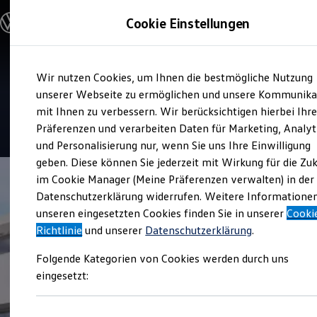
Modelle & Konfigurator
Cookie Einstellungen
Nutzfahrzeuge
Nutzfahrzeugkategorien entdecken
Modelle konfigurieren
Konfiguration laden
Zum
Zum
Modelle vergleichen
Service
Wir nutzen Cookies, um Ihnen die bestmögliche Nutzung
Hauptinhalt
Footer
Vorgängermodelle und Oldtimer
Autohaus Max Schultz
springen
springen
unserer Webseite zu ermöglichen und unsere Kommunika
Vorgängermodelle
Oldtimer
mit Ihnen zu verbessern. Wir berücksichtigen hierbei Ihr
Bulli Historie
4.7
|
48 Bewertungen
Präferenzen und verarbeiten Daten für Marketing, Analyt
Branchenlösungen & Gewerbekunden
und Personalisierung nur, wenn Sie uns Ihre Einwilligung
Umbaulösungen und Hersteller finden
Auf- und Umbauten entdecken & konfigurieren
geben. Diese können Sie jederzeit mit Wirkung für die Zu
Groß- und Sonderkunden
im Cookie Manager (Meine Präferenzen verwalten) in der
Großkunden
Datenschutzerklärung widerrufen. Weitere Informatione
Kommunen & Behörden
Journalisten
unseren eingesetzten Cookies finden Sie in unserer
Cooki
Sportvereine
Richtlinie
und unserer
Datenschutzerklärung
.
Branchenlösungen
Bau & Handwerk
Folgende Kategorien von Cookies werden durch uns
Gewerbliche Personenbeförderung
Service & mobile Werkstätten
eingesetzt:
Kurier, Logistik & Handel
Menschen mit Behinderung
Kühlfahrzeuge