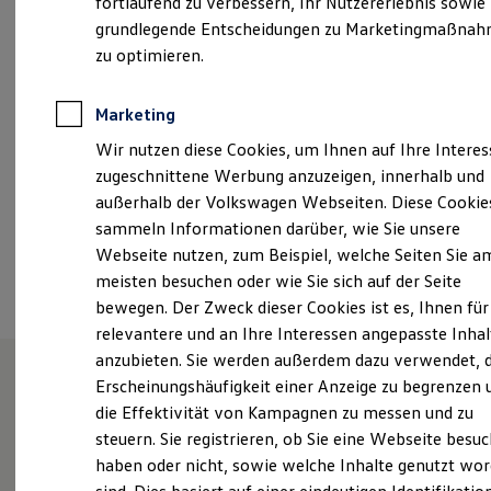
fortlaufend zu verbessern, Ihr Nutzererlebnis sowie
Freitag
07:00
-
17:30
Uhr
Garantien
grundlegende Entscheidungen zu Marketingmaßna
Kfz-Versicherung für Nutzfahrzeuge
Samstag
08:30
-
13:00
Uhr
Restschuldversicherung
zu optimieren.
Wartungsverträge
info@vw-max-schultz.de
Besitzer & Service
Reparatur & Service
Marketing
Sommer-Special
+49 9261 60460
Wir nutzen diese Cookies, um Ihnen auf Ihre Intere
Reparatur, Pflege & Inspektion
Servicetermin anfragen
zugeschnittene Werbung anzuzeigen, innerhalb und
Service-Vorteile bei Volkswagen Nutzfahrzeuge
außerhalb der Volkswagen Webseiten. Diese Cookie
Ansprechpartner
ServicePlus
sammeln Informationen darüber, wie Sie unsere
Economy Service
Räder & Reifen Service
Webseite nutzen, zum Beispiel, welche Seiten Sie a
Ersatzfahrzeuge
Termin vereinbaren
meisten besuchen oder wie Sie sich auf der Seite
Notdienst und Pannenhilfe
bewegen. Der Zweck dieser Cookies ist es, Ihnen für
Software, Konnektivität & Apps
California App
relevantere und an Ihre Interessen angepasste Inhal
VW Connect für Ihren ID. Buzz
anzubieten. Sie werden außerdem dazu verwendet, d
VW Connect für Ihren Transporter/Caravelle
Erscheinungshäufigkeit einer Anzeige zu begrenzen 
VW Connect für Ihren Amarok
VW Connect für andere Modelle
Willkommen beim Autohaus
die Effektivität von Kampagnen zu messen und zu
Connect Pro
steuern. Sie registrieren, ob Sie eine Webseite besuc
Max Schultz
Fleet Interface Data
haben oder nicht, sowie welche Inhalte genutzt wo
Multistop Pathfinder
Übersicht Software Updates