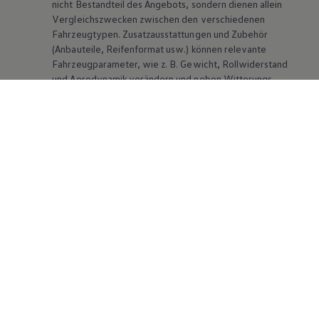
nicht Bestandteil des Angebots, sondern dienen allein
Vergleichszwecken zwischen den verschiedenen
Fahrzeugtypen. Zusatzausstattungen und Zubehör
(Anbauteile, Reifenformat usw.) können relevante
Fahrzeugparameter, wie
z. B.
Gewicht, Rollwiderstand
und Aerodynamik verändern und neben Witterungs-
und Verkehrsbedingungen sowie dem individuellen
Fahrverhalten den Kraftstoffverbrauch, den
Stromverbrauch, die CO₂-Emissionen und die
Fahrleistungswerte eines Fahrzeugs beeinflussen.
Weitere Informationen zum offiziellen
Kraftstoffverbrauch und den offiziellen spezifischen
CO₂-Emissionen neuer Personenkraftwagen können
dem „Leitfaden über den Kraftstoffverbrauch, die CO₂-
Emissionen und den Stromverbrauch neuer
Personenkraftwagen“ entnommen werden, der an
allen Verkaufsstellen und bei der DAT Deutsche
Automobil Treuhand GmbH, Hellmuth-Hirth-Str. 1, D-
73760 Ostfildern oder unter
www.dat.de/co2
erhältlich ist.