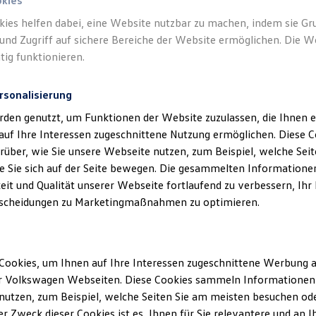
okies
kies helfen dabei, eine Website nutzbar zu machen, indem sie G
Verantwort
und Zugriff auf sichere Bereiche der Website ermöglichen. Die W
Klein Gm
tig funktionieren.
rsonalisierung
rden genutzt, um Funktionen der Website zuzulassen, die Ihnen e
auf Ihre Interessen zugeschnittene Nutzung ermöglichen. Diese
über, wie Sie unsere Webseite nutzen, zum Beispiel, welche Sei
 Sie sich auf der Seite bewegen. Die gesammelten Informationen
eit und Qualität unserer Webseite fortlaufend zu verbessern, Ihr
scheidungen zu Marketingmaßnahmen zu optimieren.
Unsere Abteilungen
Cookies, um Ihnen auf Ihre Interessen zugeschnittene Werbung a
Montag
-
Freitag
07:00
-
18:00
Uhr
r Volkswagen Webseiten. Diese Cookies sammeln Informationen 
ck
Samstag
08:00
-
12:00
Uhr
utzen, zum Beispiel, welche Seiten Sie am meisten besuchen oder
r Zweck dieser Cookies ist es, Ihnen für Sie relevantere und an I