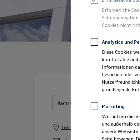
Erforderliche Co
Rettungsdienste
ONE Business ID Vorteile
Erforderliche Coo
Fahrzeugsuche & Marktplatz
Seitennavigation 
Fahrzeugsuche
Cookies nicht rich
Fahrzeuge online kaufen
Digitaler Marktplatz
Kauf & Finanzierung
Analytics und Pe
Online-Fahrzeugbewertung
Aktionen & Angebote
Diese Cookies we
E-Auto-Förderung
Für Privatkunden
komfortable und 
Für Gewerbekunden
Informationen dar
Profi Paket
besuchen oder wie
TopDeal
Gebrauchtwagen
Nutzerfreundlichk
ProfiPartner für Gebrauchtwagen
grundlegende Ent
Zertifizierte Gebrauchtwagen
Finanzierung
Für Privatkunden
Marketing
Für Gewerbekunden
Leasing
Wir nutzen diese 
Für Privatkunden
und außerhalb de
Für Gewerbekunden
Trelleborger Straße 3, 18107 Rosto
unsere Webseite n
Versicherungen & Garantien
Garantien
Seite bewegen. De