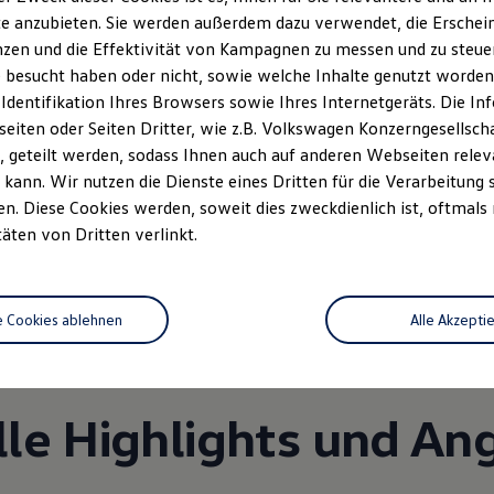
e anzubieten. Sie werden außerdem dazu verwendet, die Erschein
zen und die Effektivität von Kampagnen zu messen und zu steuern
 besucht haben oder nicht, sowie welche Inhalte genutzt worden s
 Identifikation Ihres Browsers sowie Ihres Internetgeräts. Die 
iten oder Seiten Dritter, wie z.B. Volkswagen Konzerngesellsch
 geteilt werden, sodass Ihnen auch auf anderen Webseiten rel
kann. Wir nutzen die Dienste eines Dritten für die Verarbeitung 
. Diese Cookies werden, soweit dies zweckdienlich ist, oftmals
Unsere Leistungen
im Überblic
täten von Dritten verlinkt.
Service
e Cookies ablehnen
Alle Akzepti
lle Highlights und An