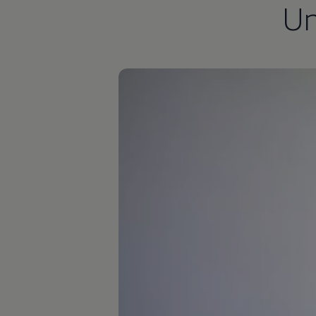
U
Autonomes Fahren
Mehr zum ID. Buzz
Online Beratung
California Welt
California Club
California Magazin & Ratgeber
Vanlife
Ratgeber
Routen & Reisen
California Reisen & Erlebnisse
California App
California Lifestyle & Zubehör
Übernachten im California
Marke
Unternehmen
Karriere
Karriere im Unternehmen
Karriere im Autohaus
Nachhaltigkeit
Kunden
Gesellschaft
Natur
Events
Rückblick VW Bus Festival 2023
75 Jahre Bulli Jubiläum