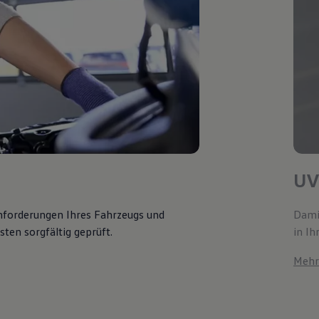
UV
Anforderungen Ihres Fahrzeugs und
Damit
ten sorgfältig geprüft.
in Ih
Mehr