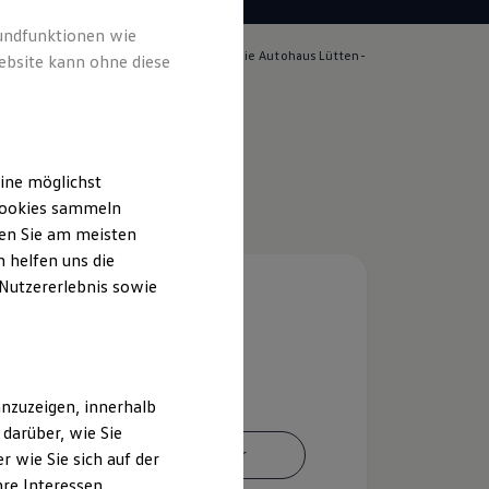
rundfunktionen wie
lich für die Inhalte auf dieser Seite ist die Autohaus Lütten-
ebsite kann ohne diese
bH
(
Impressum & Rechtliches
)
ine möglichst
 Cookies sammeln
ten Sie am meisten
 helfen uns die
 Nutzererlebnis sowie
nzuzeigen, innerhalb
darüber, wie Sie
Ansprechpartner
 wie Sie sich auf der
hre Interessen