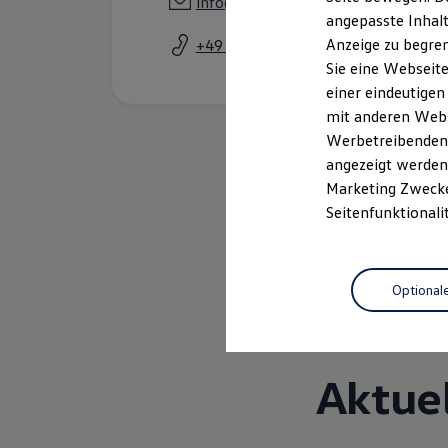
info@luetten-klein.de
Kfz-Versicherung für Nutzfahrzeuge
angepasste Inhalt
Restschuldversicherung
Anzeige zu begren
+49 381 776290
Wartungsverträge
Besitzer & Service
Sie eine Webseite
Reparatur & Service
einer eindeutigen
Sommer-Special
mit anderen Webse
Reparatur, Pflege & Inspektion
Servicetermin anfragen
Werbetreibenden,
Service-Vorteile bei Volkswagen Nutzfahrzeuge
angezeigt werden 
ServicePlus
Marketing Zwecken
Economy Service
Räder & Reifen Service
Seitenfunktionali
Ersatzfahrzeuge
Notdienst und Pannenhilfe
Software, Konnektivität & Apps
California App
Optional
VW Connect für Ihren ID. Buzz
VW Connect für Ihren Transporter/Caravelle
VW Connect für Ihren Amarok
VW Connect für andere Modelle
Connect Pro
Aktue
Fleet Interface Data
Multistop Pathfinder
Übersicht Software Updates
Hilfreiches für Besitzer