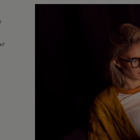
e
in?