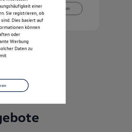
ungshäufigkeit einer
Termin vereinbaren
. Sie registrieren, ob
ind. Dies basiert auf
Informationen können
aften oder
evante Werbung
solcher Daten zu
 mit
k
eren
gebote