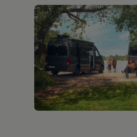
Digitales Bordbuch
Fahrerassistenz- und Sicherheitssysteme
Kontrollleuchten
Kurzfahrprofile und Ölverdünnung
Batterieverordnung
XTL-Dieselkraftstoff
Ersatzteile und Betriebsflüssigkeiten
Original Zubehör und Lifestyle Produkte
myVolkswagen
myVolkswagen Business
Elektrisch & Autonom
Elektro - & Hybridfahrzeuge
Unser Ansatz
Klimafreundlicher Strom
Reichweite & Ladelösungen
Reichweitensimulator
Ladezeitensimulator
Ladelösungen für Privatkunden
Ladelösungen für Gewerbekunden
Wallbox und Ladekabel
Bidirektionales Laden
Förderung & Kosten der Elektrofahrzeuge
Fördermöglichkeiten für Privatkunden
Fördermöglichkeiten für Gewerbekunden
Kostensimulator