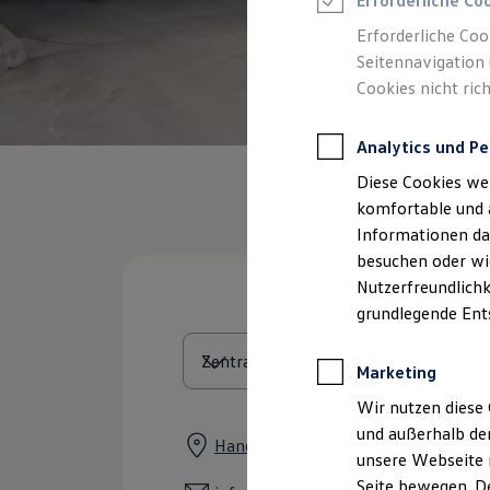
Erforderliche Co
Rettungsdienste
ONE Business ID Vorteile
Erforderliche Coo
Fahrzeugsuche & Marktplatz
Seitennavigation 
Fahrzeugsuche
Cookies nicht rich
Fahrzeuge online kaufen
Digitaler Marktplatz
Kauf & Finanzierung
Analytics und Pe
Online-Fahrzeugbewertung
Aktionen & Angebote
Diese Cookies we
E-Auto-Förderung
Für Privatkunden
komfortable und 
Für Gewerbekunden
Informationen dar
Profi Paket
besuchen oder wie
TopDeal
Gebrauchtwagen
Nutzerfreundlichk
ProfiPartner für Gebrauchtwagen
grundlegende Ent
Zertifizierte Gebrauchtwagen
Finanzierung
Für Privatkunden
Marketing
Für Gewerbekunden
Leasing
Wir nutzen diese 
Für Privatkunden
und außerhalb de
Für Gewerbekunden
Handruper Straße 12, 49838 Lenger
unsere Webseite n
Versicherungen & Garantien
Garantien
Seite bewegen. De