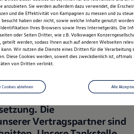
e anzubieten. Sie werden außerdem dazu verwendet, die Erschein
zen und die Effektivität von Kampagnen zu messen und zu steuern
 besucht haben oder nicht, sowie welche Inhalte genutzt worden s
 Identifikation Ihres Browsers sowie Ihres Internetgeräts. Die 
iten oder Seiten Dritter, wie z.B. Volkswagen Konzerngesellsch
 geteilt werden, sodass Ihnen auch auf anderen Webseiten rel
kann. Wir nutzen die Dienste eines Dritten für die Verarbeitung 
. Diese Cookies werden, soweit dies zweckdienlich ist, oftmals
t, kennen wir keine
täten von Dritten verlinkt.
ahren sind wir für Sie da:
ebot für Neu- und
e Cookies ablehnen
Alle Akzepti
ür zuverlässigen Service von
setzung. Die
unserer Vertragspartner sind
hnitten. Unsere Tankstelle,