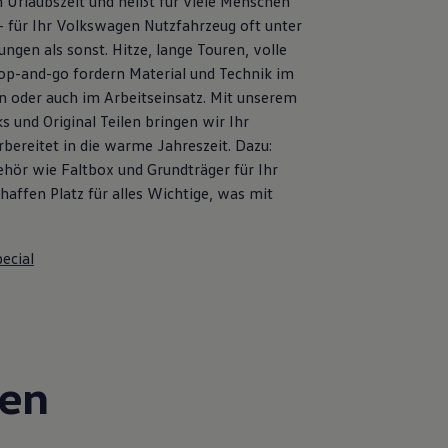
 Urlaubszeit und heißt für viele Menschen
– für Ihr Volkswagen Nutzfahrzeug oft unter
ngen als sonst. Hitze, lange Touren, volle
op-and-go fordern Material und Technik im
en oder auch im Arbeitseinsatz. Mit unserem
s und Original Teilen bringen wir Ihr
bereitet in die warme Jahreszeit. Dazu:
ehör wie Faltbox und Grundträger für Ihr
affen Platz für alles Wichtige, was mit
ecial
gen