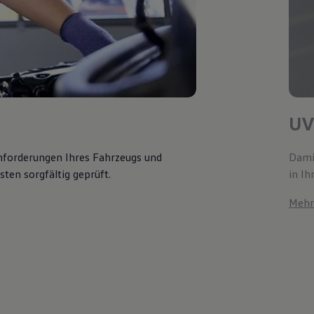
UV
Anforderungen Ihres Fahrzeugs und
Damit
ten sorgfältig geprüft.
in Ih
Mehr