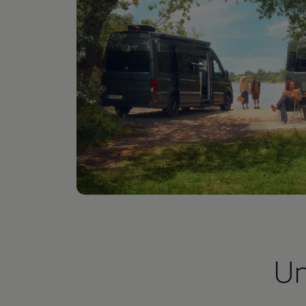
Autonomes Fahren
Mehr zum ID. Buzz
Online Beratung
California Welt
California Club
California Magazin & Ratgeber
Vanlife
Ratgeber
Routen & Reisen
California Reisen & Erlebnisse
California App
California Lifestyle & Zubehör
Übernachten im California
Marke
Unternehmen
Karriere
Karriere im Unternehmen
Karriere im Autohaus
Nachhaltigkeit
Kunden
Gesellschaft
U
Natur
Events
Rückblick VW Bus Festival 2023
75 Jahre Bulli Jubiläum