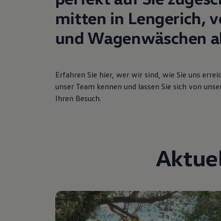
Digitales Bordbuch
mitten in Lengerich, v
Fahrerassistenz- und Sicherheitssysteme
Kontrollleuchten
und Wagenwäschen all
Kurzfahrprofile und Ölverdünnung
Batterieverordnung
XTL-Dieselkraftstoff
Ersatzteile und Betriebsflüssigkeiten
Original Zubehör und Lifestyle Produkte
Erfahren Sie hier, wer wir sind, wie Sie uns err
myVolkswagen
unser Team kennen und lassen Sie sich von unse
myVolkswagen Business
Elektrisch & Autonom
Ihren Besuch.
Elektro - & Hybridfahrzeuge
Unser Ansatz
Klimafreundlicher Strom
Reichweite & Ladelösungen
Reichweitensimulator
Aktue
Ladezeitensimulator
Ladelösungen für Privatkunden
Ladelösungen für Gewerbekunden
Wallbox und Ladekabel
Bidirektionales Laden
Förderung & Kosten der Elektrofahrzeuge
Fördermöglichkeiten für Privatkunden
Fördermöglichkeiten für Gewerbekunden
Kostensimulator