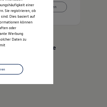
ungshäufigkeit einer
Termin vereinbaren
. Sie registrieren, ob
ind. Dies basiert auf
Informationen können
aften oder
evante Werbung
solcher Daten zu
 mit
Das sind unsere
Leistungen
Service
eren