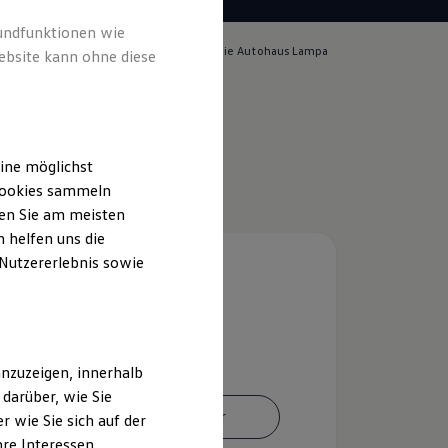
rundfunktionen wie
lich für die Inhalte auf dieser Seite ist die Autohaus Lampa
ebsite kann ohne diese
pressum & Rechtliches
)
ine möglichst
 Cookies sammeln
ten Sie am meisten
 helfen uns die
 Nutzererlebnis sowie
nzuzeigen, innerhalb
darüber, wie Sie
Ansprechpartner
 wie Sie sich auf der
hre Interessen