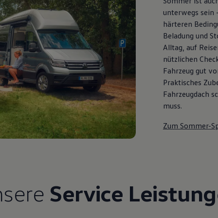
Sommer ist auch
unterwegs sein 
härteren Bedingu
Beladung und St
Alltag, auf Reis
nützlichen Check
Fahrzeug gut vor
Praktisches Zub
Fahrzeugdach sch
muss.
Zum Sommer-Sp
nsere
Service Leistun