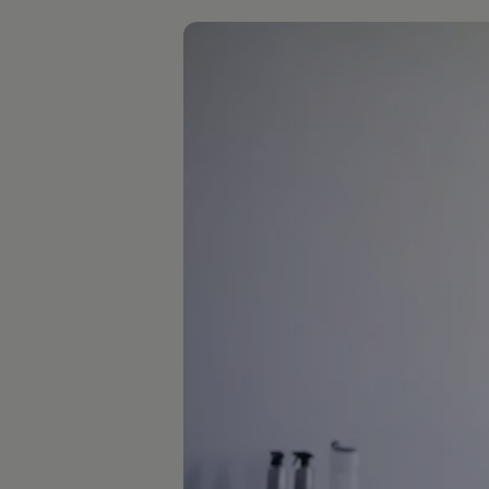
Bulli Magazin
Fahrzeugabholung ab Werk
Uptime