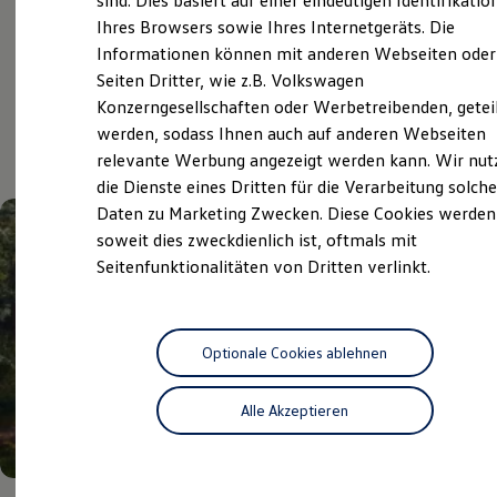
sind. Dies basiert auf einer eindeutigen Identifikatio
Digitales Bordbuch
Ihres Browsers sowie Ihres Internetgeräts. Die
Fahrerassistenz- und Sicherheitssysteme
Informationen können mit anderen Webseiten oder
Kontrollleuchten
Kurzfahrprofile und Ölverdünnung
Aktuelle Highlights
Seiten Dritter, wie z.B. Volkswagen
Batterieverordnung
Konzerngesellschaften oder Werbetreibenden, getei
XTL-Dieselkraftstoff
und Angebote
werden, sodass Ihnen auch auf anderen Webseiten
Ersatzteile und Betriebsflüssigkeiten
Original Zubehör und Lifestyle Produkte
relevante Werbung angezeigt werden kann. Wir nut
myVolkswagen
die Dienste eines Dritten für die Verarbeitung solche
myVolkswagen Business
Daten zu Marketing Zwecken. Diese Cookies werden
Elektrisch & Autonom
Elektro - & Hybridfahrzeuge
soweit dies zweckdienlich ist, oftmals mit
Unser Ansatz
Seitenfunktionalitäten von Dritten verlinkt.
Klimafreundlicher Strom
Reichweite & Ladelösungen
Reichweitensimulator
Ladezeitensimulator
Ladelösungen für Privatkunden
Optionale Cookies ablehnen
Ladelösungen für Gewerbekunden
Wallbox und Ladekabel
Alle Akzeptieren
Bidirektionales Laden
Förderung & Kosten der Elektrofahrzeuge
Fördermöglichkeiten für Privatkunden
Fördermöglichkeiten für Gewerbekunden
Kostensimulator