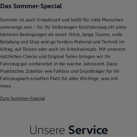
Das Sommer-Special
Autonomes Fahren
Mehr zum ID. Buzz
Online Beratung
Sommer ist auch Urlaubszeit und heißt für viele Menschen
California Welt
California Club
unterwegs sein – für Ihr Volkswagen Nutzfahrzeug oft unter
California Magazin & Ratgeber
härteren Bedingungen als sonst. Hitze, lange Touren, volle
Vanlife
Beladung und Stop-and-go fordern Material und Technik im
Ratgeber
Routen & Reisen
Alltag, auf Reisen oder auch im Arbeitseinsatz. Mit unserem
California Reisen & Erlebnisse
nützlichen Checks und Original Teilen bringen wir Ihr
California App
Fahrzeug gut vorbereitet in die warme Jahreszeit. Dazu:
California Lifestyle & Zubehör
Übernachten im California
Praktisches Zubehör wie Faltbox und Grundträger für Ihr
Marke
Fahrzeugdach schaffen Platz für alles Wichtige, was mit
Unternehmen
muss.
Karriere
Karriere im Unternehmen
Zum Sommer-Special
Karriere im Autohaus
Nachhaltigkeit
Kunden
Gesellschaft
Natur
Unsere
Service
Events
Rückblick VW Bus Festival 2023
75 Jahre Bulli Jubiläum