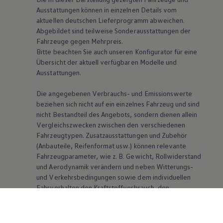
Ausstattungen können in einzelnen Details vom
aktuellen deutschen Lieferprogramm abweichen.
Abgebildet sind teilweise Sonderausstattungen der
Fahrzeuge gegen Mehrpreis.
Bitte beachten Sie auch unseren Konfigurator für eine
Übersicht der aktuell verfügbaren Modelle und
Ausstattungen.
Die angegebenen Verbrauchs- und Emissionswerte
beziehen sich nicht auf ein einzelnes Fahrzeug und sind
nicht Bestandteil des Angebots, sondern dienen allein
Vergleichszwecken zwischen den verschiedenen
Fahrzeugtypen. Zusatzausstattungen und Zubehör
(Anbauteile, Reifenformat usw.) können relevante
Fahrzeugparameter, wie
z. B.
Gewicht, Rollwiderstand
und Aerodynamik verändern und neben Witterungs-
und Verkehrsbedingungen sowie dem individuellen
Fahrverhalten den Kraftstoffverbrauch, den
Stromverbrauch, die CO₂-Emissionen und die
Fahrleistungswerte eines Fahrzeugs beeinflussen.