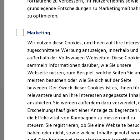
fortlaufend zu verbessern, Ihr Nutzererlebnis sowie
Samstag
08:00
-
12:00
Uhr
Kfz-Versicherung für Nutzfahrzeuge
grundlegende Entscheidungen zu Marketingmaßna
Restschuldversicherung
Wartungsverträge
zu optimieren.
info@autohaus-lademann.de
Besitzer & Service
Reparatur & Service
+49 9343 61580810
Sommer-Special
Marketing
Reparatur, Pflege & Inspektion
Wir nutzen diese Cookies, um Ihnen auf Ihre Intere
Servicetermin anfragen
Service-Vorteile bei Volkswagen Nutzfahrzeuge
Ansprechpartner
zugeschnittene Werbung anzuzeigen, innerhalb und
ServicePlus
außerhalb der Volkswagen Webseiten. Diese Cookie
Economy Service
sammeln Informationen darüber, wie Sie unsere
Räder & Reifen Service
Termin vereinbaren
Ersatzfahrzeuge
Webseite nutzen, zum Beispiel, welche Seiten Sie a
Notdienst und Pannenhilfe
meisten besuchen oder wie Sie sich auf der Seite
Software, Konnektivität & Apps
bewegen. Der Zweck dieser Cookies ist es, Ihnen für
California App
VW Connect für Ihren ID. Buzz
relevantere und an Ihre Interessen angepasste Inhal
VW Connect für Ihren Transporter/Caravelle
anzubieten. Sie werden außerdem dazu verwendet, d
VW Connect für Ihren Amarok
Unsere Leistungen
im
Erscheinungshäufigkeit einer Anzeige zu begrenzen 
VW Connect für andere Modelle
Connect Pro
die Effektivität von Kampagnen zu messen und zu
Überblick
Fleet Interface Data
steuern. Sie registrieren, ob Sie eine Webseite besuc
Multistop Pathfinder
haben oder nicht, sowie welche Inhalte genutzt wo
Übersicht Software Updates
Service
Hilfreiches für Besitzer