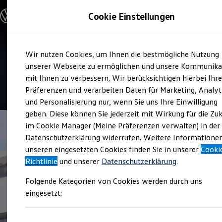
Modelle & Konfigurator
Cookie Einstellungen
Nutzfahrzeuge
Nutzfahrzeugkategorien entdecken
Modelle konfigurieren
Konfiguration laden
Zum
Zum
Modelle vergleichen
Service
Wir nutzen Cookies, um Ihnen die bestmögliche Nutzung
Hauptinhalt
Footer
Vorgängermodelle und Oldtimer
Autohaus Lademann
springen
springen
unserer Webseite zu ermöglichen und unsere Kommunika
Vorgängermodelle
Oldtimer
mit Ihnen zu verbessern. Wir berücksichtigen hierbei Ihr
Bulli Historie
4.7
|
23 Bewertungen
Präferenzen und verarbeiten Daten für Marketing, Analyt
Branchenlösungen & Gewerbekunden
und Personalisierung nur, wenn Sie uns Ihre Einwilligung
Umbaulösungen und Hersteller finden
Auf- und Umbauten entdecken & konfigurieren
geben. Diese können Sie jederzeit mit Wirkung für die Zu
Groß- und Sonderkunden
im Cookie Manager (Meine Präferenzen verwalten) in der
Großkunden
Datenschutzerklärung widerrufen. Weitere Informatione
Kommunen & Behörden
Journalisten
unseren eingesetzten Cookies finden Sie in unserer
Cooki
Sportvereine
Richtlinie
und unserer
Datenschutzerklärung
.
Branchenlösungen
Bau & Handwerk
Folgende Kategorien von Cookies werden durch uns
Gewerbliche Personenbeförderung
Service & mobile Werkstätten
eingesetzt:
Kurier, Logistik & Handel
Kühlfahrzeuge
Feuerwehr