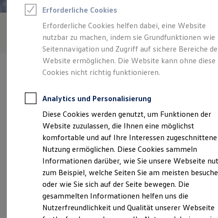
Rettungsdienste
Erforderliche Cookies
ONE Business ID Vorteile
Fahrzeugsuche & Marktplatz
Erforderliche Cookies helfen dabei, eine Website
Fahrzeugsuche
nutzbar zu machen, indem sie Grundfunktionen wie
Fahrzeuge online kaufen
Digitaler Marktplatz
Seitennavigation und Zugriff auf sichere Bereiche de
Kauf & Finanzierung
Website ermöglichen. Die Website kann ohne diese
Online-Fahrzeugbewertung
Cookies nicht richtig funktionieren.
Aktionen & Angebote
E-Auto-Förderung
Für Privatkunden
Analytics und Personalisierung
Für Gewerbekunden
Verantwortlich für die Inhalte auf dieser Seite ist die Autohaus
Profi Paket
Diese Cookies werden genutzt, um Funktionen der
Lademann GmbH
(
Impressum & Rechtliches
)
TopDeal
Website zuzulassen, die Ihnen eine möglichst
Gebrauchtwagen
ProfiPartner für Gebrauchtwagen
komfortable und auf Ihre Interessen zugeschnittene
Zertifizierte Gebrauchtwagen
Unsere 
Nutzung ermöglichen. Diese Cookies sammeln
Finanzierung
Informationen darüber, wie Sie unsere Webseite nu
Für Privatkunden
Für Gewerbekunden
zum Beispiel, welche Seiten Sie am meisten besuch
Leasing
Am Wöllerspfad 2, 97922 Lauda-Königshofen
oder wie Sie sich auf der Seite bewegen. Die
Für Privatkunden
gesammelten Informationen helfen uns die
Für Gewerbekunden
Montag
-
Freitag
07:30
-
18:00
Uhr
Versicherungen & Garantien
Nutzerfreundlichkeit und Qualität unserer Webseite
Garantien