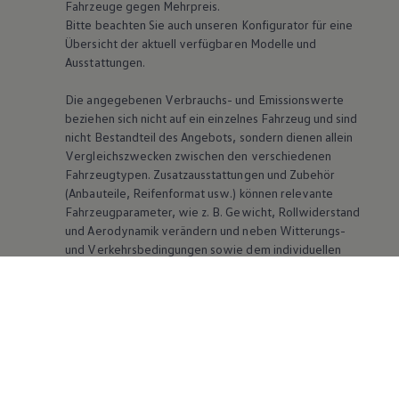
Fahrzeuge gegen Mehrpreis.
Bitte beachten Sie auch unseren Konfigurator für eine
Übersicht der aktuell verfügbaren Modelle und
Ausstattungen.
Die angegebenen Verbrauchs- und Emissionswerte
beziehen sich nicht auf ein einzelnes Fahrzeug und sind
nicht Bestandteil des Angebots, sondern dienen allein
Vergleichszwecken zwischen den verschiedenen
Fahrzeugtypen. Zusatzausstattungen und Zubehör
(Anbauteile, Reifenformat usw.) können relevante
Fahrzeugparameter, wie
z. B.
Gewicht, Rollwiderstand
und Aerodynamik verändern und neben Witterungs-
und Verkehrsbedingungen sowie dem individuellen
Fahrverhalten den Kraftstoffverbrauch, den
Stromverbrauch, die CO₂-Emissionen und die
Fahrleistungswerte eines Fahrzeugs beeinflussen.
Weitere Informationen zum offiziellen
Kraftstoffverbrauch und den offiziellen spezifischen
CO₂-Emissionen neuer Personenkraftwagen können
dem „Leitfaden über den Kraftstoffverbrauch, die CO₂-