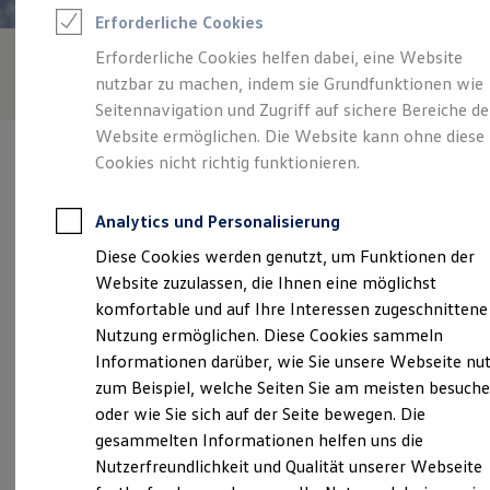
Rettungsdienste
Erforderliche Cookies
ONE Business ID Vorteile
Fahrzeugsuche & Marktplatz
Erforderliche Cookies helfen dabei, eine Website
Fahrzeugsuche
nutzbar zu machen, indem sie Grundfunktionen wie
Fahrzeuge online kaufen
Digitaler Marktplatz
Seitennavigation und Zugriff auf sichere Bereiche de
Kauf & Finanzierung
Website ermöglichen. Die Website kann ohne diese
Online-Fahrzeugbewertung
Cookies nicht richtig funktionieren.
Aktionen & Angebote
E-Auto-Förderung
Für Privatkunden
Analytics und Personalisierung
Für Gewerbekunden
Verantwortlich für die Inhalte auf dieser Seite ist die Autohaus
Profi Paket
Diese Cookies werden genutzt, um Funktionen der
Krauß GmbH
(
Impressum & Rechtliches
)
TopDeal
Website zuzulassen, die Ihnen eine möglichst
Gebrauchtwagen
ProfiPartner für Gebrauchtwagen
komfortable und auf Ihre Interessen zugeschnittene
Zertifizierte Gebrauchtwagen
Unsere 
Nutzung ermöglichen. Diese Cookies sammeln
Finanzierung
Informationen darüber, wie Sie unsere Webseite nu
Für Privatkunden
Für Gewerbekunden
zum Beispiel, welche Seiten Sie am meisten besuch
Leasing
Waldkirchener Straße 20, 09405 Gornau
oder wie Sie sich auf der Seite bewegen. Die
Für Privatkunden
gesammelten Informationen helfen uns die
Für Gewerbekunden
Montag
-
Freitag
07:00
-
18:00
Uhr
Versicherungen & Garantien
Nutzerfreundlichkeit und Qualität unserer Webseite
Garantien