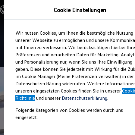
Modelle & Konfigurator
Cookie Einstellungen
Nutzfahrzeuge
Nutzfahrzeugkategorien entdecken
Modelle konfigurieren
Konfiguration laden
Zum
Zum
Modelle vergleichen
Service
Wir nutzen Cookies, um Ihnen die bestmögliche Nutzung
Hauptinhalt
Footer
Vorgängermodelle und Oldtimer
Autohaus Krauß
springen
springen
unserer Webseite zu ermöglichen und unsere Kommunika
Vorgängermodelle
Oldtimer
mit Ihnen zu verbessern. Wir berücksichtigen hierbei Ihr
Bulli Historie
4.8
|
85 Bewertungen
Präferenzen und verarbeiten Daten für Marketing, Analyt
Branchenlösungen & Gewerbekunden
und Personalisierung nur, wenn Sie uns Ihre Einwilligung
Umbaulösungen und Hersteller finden
Auf- und Umbauten entdecken & konfigurieren
geben. Diese können Sie jederzeit mit Wirkung für die Zu
Groß- und Sonderkunden
im Cookie Manager (Meine Präferenzen verwalten) in der
Großkunden
Datenschutzerklärung widerrufen. Weitere Informatione
Kommunen & Behörden
Journalisten
unseren eingesetzten Cookies finden Sie in unserer
Cooki
Sportvereine
Richtlinie
und unserer
Datenschutzerklärung
.
Branchenlösungen
Bau & Handwerk
Folgende Kategorien von Cookies werden durch uns
Gewerbliche Personenbeförderung
Service & mobile Werkstätten
eingesetzt:
Kurier, Logistik & Handel
Kühlfahrzeuge
Feuerwehr