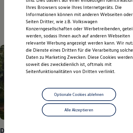
sind. Dies basiert auf einer eindeutigen Identifikatio
Digitales Bordbuch
Ihres Browsers sowie Ihres Internetgeräts. Die
Fahrerassistenz- und Sicherheitssysteme
Aktuelle Highlights
Informationen können mit anderen Webseiten oder
Kontrollleuchten
Kurzfahrprofile und Ölverdünnung
Seiten Dritter, wie z.B. Volkswagen
Batterieverordnung
und Angebote
Konzerngesellschaften oder Werbetreibenden, getei
XTL-Dieselkraftstoff
werden, sodass Ihnen auch auf anderen Webseiten
Ersatzteile und Betriebsflüssigkeiten
Original Zubehör und Lifestyle Produkte
relevante Werbung angezeigt werden kann. Wir nut
myVolkswagen
die Dienste eines Dritten für die Verarbeitung solche
myVolkswagen Business
Daten zu Marketing Zwecken. Diese Cookies werden
Elektrisch & Autonom
Elektro - & Hybridfahrzeuge
soweit dies zweckdienlich ist, oftmals mit
Unser Ansatz
Seitenfunktionalitäten von Dritten verlinkt.
Klimafreundlicher Strom
Reichweite & Ladelösungen
Reichweitensimulator
Ladezeitensimulator
Ladelösungen für Privatkunden
Optionale Cookies ablehnen
Ladelösungen für Gewerbekunden
Wallbox und Ladekabel
Alle Akzeptieren
Bidirektionales Laden
Förderung & Kosten der Elektrofahrzeuge
Fördermöglichkeiten für Privatkunden
Fördermöglichkeiten für Gewerbekunden
Das Sommer-Special
Kostensimulator