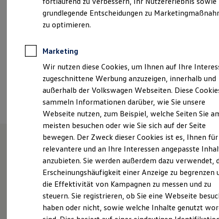
fortlaufend zu verbessern, Ihr Nutzererlebnis sowie
Kfz-Versicherung für Nutzfahrzeuge
grundlegende Entscheidungen zu Marketingmaßna
info@autohaus-krauss.de
Restschuldversicherung
Wartungsverträge
zu optimieren.
Besitzer & Service
+49 3725 29080
Reparatur & Service
Sommer-Special
Marketing
Reparatur, Pflege & Inspektion
Ansprechpartner
Wir nutzen diese Cookies, um Ihnen auf Ihre Intere
Servicetermin anfragen
Service-Vorteile bei Volkswagen Nutzfahrzeuge
zugeschnittene Werbung anzuzeigen, innerhalb und
ServicePlus
außerhalb der Volkswagen Webseiten. Diese Cookie
Termin vereinbaren
Economy Service
sammeln Informationen darüber, wie Sie unsere
Räder & Reifen Service
Ersatzfahrzeuge
Webseite nutzen, zum Beispiel, welche Seiten Sie a
Notdienst und Pannenhilfe
meisten besuchen oder wie Sie sich auf der Seite
Software, Konnektivität & Apps
bewegen. Der Zweck dieser Cookies ist es, Ihnen für
California App
VW Connect für Ihren ID. Buzz
relevantere und an Ihre Interessen angepasste Inhal
VW Connect für Ihren Transporter/Caravelle
Unsere Leistungen
im
anzubieten. Sie werden außerdem dazu verwendet, d
VW Connect für Ihren Amarok
Überblick
Erscheinungshäufigkeit einer Anzeige zu begrenzen 
VW Connect für andere Modelle
Connect Pro
die Effektivität von Kampagnen zu messen und zu
Fleet Interface Data
steuern. Sie registrieren, ob Sie eine Webseite besuc
Multistop Pathfinder
Service
haben oder nicht, sowie welche Inhalte genutzt wo
Übersicht Software Updates
Hilfreiches für Besitzer