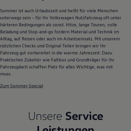
Autonomes Fahren
Mehr zum ID. Buzz
Sommer ist auch Urlaubszeit und heißt für viele Menschen
Online Beratung
unterwegs sein – für Ihr Volkswagen Nutzfahrzeug oft unter
California Welt
härteren Bedingungen als sonst. Hitze, lange Touren, volle
California Club
California Magazin & Ratgeber
Beladung und Stop-and-go fordern Material und Technik im
Vanlife
Alltag, auf Reisen oder auch im Arbeitseinsatz. Mit unserem
Ratgeber
nützlichen Checks und Original Teilen bringen wir Ihr
Routen & Reisen
California Reisen & Erlebnisse
Fahrzeug gut vorbereitet in die warme Jahreszeit. Dazu:
California App
Praktisches Zubehör wie Faltbox und Grundträger für Ihr
California Lifestyle & Zubehör
Fahrzeugdach schaffen Platz für alles Wichtige, was mit
Übernachten im California
Marke
muss.
Unternehmen
Karriere
Zum Sommer-Special
Karriere im Unternehmen
Karriere im Autohaus
Nachhaltigkeit
Kunden
Gesellschaft
Unsere
Service
Natur
Events
Leistungen
Rückblick VW Bus Festival 2023
75 Jahre Bulli Jubiläum