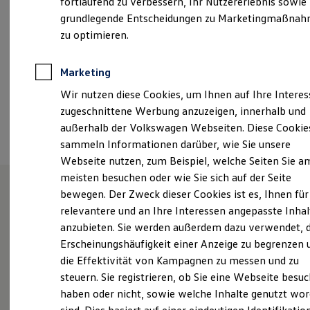
fortlaufend zu verbessern, Ihr Nutzererlebnis sowie
Samstag
08:15
-
12:15
Uhr
Kfz-Versicherung für Nutzfahrzeuge
grundlegende Entscheidungen zu Marketingmaßna
Restschuldversicherung
Wartungsverträge
zu optimieren.
+49 4661 96820
Besitzer & Service
Reparatur & Service
Sommer-Special
Marketing
Ansprechpartner
Reparatur, Pflege & Inspektion
Wir nutzen diese Cookies, um Ihnen auf Ihre Intere
Servicetermin anfragen
Service-Vorteile bei Volkswagen Nutzfahrzeuge
zugeschnittene Werbung anzuzeigen, innerhalb und
ServicePlus
Termin vereinbaren
außerhalb der Volkswagen Webseiten. Diese Cookie
Economy Service
sammeln Informationen darüber, wie Sie unsere
Räder & Reifen Service
Ersatzfahrzeuge
Webseite nutzen, zum Beispiel, welche Seiten Sie a
Notdienst und Pannenhilfe
meisten besuchen oder wie Sie sich auf der Seite
Software, Konnektivität & Apps
bewegen. Der Zweck dieser Cookies ist es, Ihnen für
California App
VW Connect für Ihren ID. Buzz
Unsere Leistungen
im
relevantere und an Ihre Interessen angepasste Inhal
VW Connect für Ihren Transporter/Caravelle
anzubieten. Sie werden außerdem dazu verwendet, d
VW Connect für Ihren Amarok
Überblick
Erscheinungshäufigkeit einer Anzeige zu begrenzen 
VW Connect für andere Modelle
Connect Pro
die Effektivität von Kampagnen zu messen und zu
Fleet Interface Data
Service
steuern. Sie registrieren, ob Sie eine Webseite besuc
Multistop Pathfinder
haben oder nicht, sowie welche Inhalte genutzt wo
Übersicht Software Updates
Volkswagen Economy
Hilfreiches für Besitzer