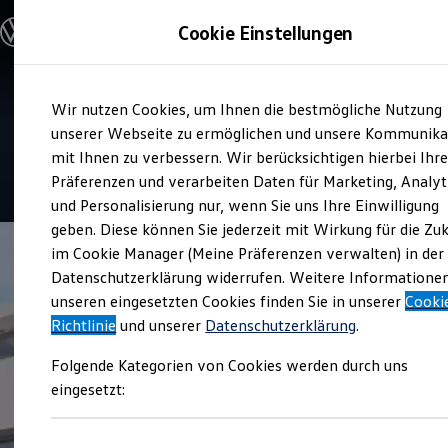
Modelle & Konfigurator
Cookie Einstellungen
Nutzfahrzeuge
Nutzfahrzeugkategorien entdecken
Modelle konfigurieren
Konfiguration laden
Zum
Zum
Modelle vergleichen
Service
Wir nutzen Cookies, um Ihnen die bestmögliche Nutzung
Hauptinhalt
Footer
Vorgängermodelle und Oldtimer
Autohaus Kornkoog
springen
springen
unserer Webseite zu ermöglichen und unsere Kommunika
Vorgängermodelle
Oldtimer
mit Ihnen zu verbessern. Wir berücksichtigen hierbei Ihr
Bulli Historie
5
|
13 Bewertungen
Präferenzen und verarbeiten Daten für Marketing, Analyt
Branchenlösungen & Gewerbekunden
und Personalisierung nur, wenn Sie uns Ihre Einwilligung
Umbaulösungen und Hersteller finden
Auf- und Umbauten entdecken & konfigurieren
geben. Diese können Sie jederzeit mit Wirkung für die Zu
Groß- und Sonderkunden
im Cookie Manager (Meine Präferenzen verwalten) in der
Großkunden
Datenschutzerklärung widerrufen. Weitere Informatione
Kommunen & Behörden
Journalisten
unseren eingesetzten Cookies finden Sie in unserer
Cooki
Sportvereine
Richtlinie
und unserer
Datenschutzerklärung
.
Branchenlösungen
Bau & Handwerk
Folgende Kategorien von Cookies werden durch uns
Gewerbliche Personenbeförderung
Service & mobile Werkstätten
eingesetzt:
Kurier, Logistik & Handel
Kühlfahrzeuge
Feuerwehr