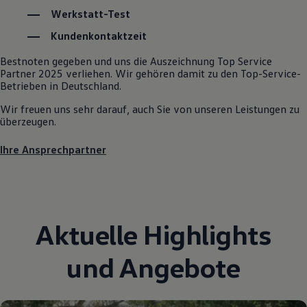
Autonomes Fahren
Werkstatt-Test
Mehr zum ID. Buzz
Online Beratung
Kundenkontaktzeit
California Welt
California Club
Bestnoten gegeben und uns die Auszeichnung Top Service
California Magazin & Ratgeber
Partner 2025 verliehen. Wir gehören damit zu den Top-Service-
Vanlife
Betrieben in Deutschland.
Ratgeber
Wir freuen uns sehr darauf, auch Sie von unseren Leistungen zu
Routen & Reisen
überzeugen.
California Reisen & Erlebnisse
California App
California Lifestyle & Zubehör
Ihre Ansprechpartner
Übernachten im California
Marke
Unternehmen
Karriere
Karriere im Unternehmen
Karriere im Autohaus
Aktuelle Highlights
Nachhaltigkeit
Kunden
und Angebote
Gesellschaft
Natur
Events
Rückblick VW Bus Festival 2023
75 Jahre Bulli Jubiläum