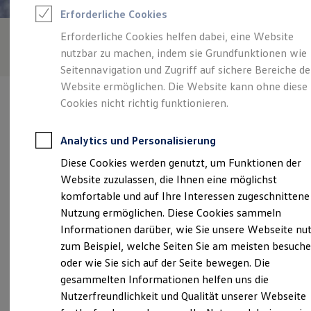
Rettungsdienste
Erforderliche Cookies
ONE Business ID Vorteile
Fahrzeugsuche & Marktplatz
Erforderliche Cookies helfen dabei, eine Website
Fahrzeugsuche
nutzbar zu machen, indem sie Grundfunktionen wie
Fahrzeuge online kaufen
Digitaler Marktplatz
Seitennavigation und Zugriff auf sichere Bereiche de
Kauf & Finanzierung
Website ermöglichen. Die Website kann ohne diese
Online-Fahrzeugbewertung
Cookies nicht richtig funktionieren.
Aktionen & Angebote
E-Auto-Förderung
Für Privatkunden
Analytics und Personalisierung
Für Gewerbekunden
Verantwortlich für die Inhalte auf dieser Seite ist die Autohaus
Profi Paket
Diese Cookies werden genutzt, um Funktionen der
Kornkoog GmbH - Co. KG
(
Impressum & Rechtliches
)
TopDeal
Website zuzulassen, die Ihnen eine möglichst
Gebrauchtwagen
ProfiPartner für Gebrauchtwagen
komfortable und auf Ihre Interessen zugeschnittene
Zertifizierte Gebrauchtwagen
Unsere 
Nutzung ermöglichen. Diese Cookies sammeln
Finanzierung
Informationen darüber, wie Sie unsere Webseite nu
Für Privatkunden
Für Gewerbekunden
zum Beispiel, welche Seiten Sie am meisten besuch
Leasing
Bahnhofstraße 28, 25899 Niebüll
oder wie Sie sich auf der Seite bewegen. Die
Für Privatkunden
gesammelten Informationen helfen uns die
Für Gewerbekunden
Montag
-
Freitag
07:00
-
18:00
Uhr
Versicherungen & Garantien
Nutzerfreundlichkeit und Qualität unserer Webseite
Garantien