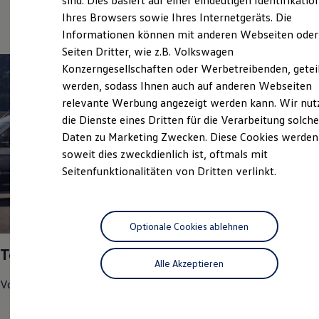
sind. Dies basiert auf einer eindeutigen Identifikatio
Service
Digitales Bordbuch
Ihres Browsers sowie Ihres Internetgeräts. Die
Fahrerassistenz- und Sicherheitssysteme
Informationen können mit anderen Webseiten oder
Kontrollleuchten
Kurzfahrprofile und Ölverdünnung
Seiten Dritter, wie z.B. Volkswagen
Batterieverordnung
Konzerngesellschaften oder Werbetreibenden, getei
XTL-Dieselkraftstoff
werden, sodass Ihnen auch auf anderen Webseiten
Ersatzteile und Betriebsflüssigkeiten
Original Zubehör und Lifestyle Produkte
relevante Werbung angezeigt werden kann. Wir nut
myVolkswagen
die Dienste eines Dritten für die Verarbeitung solche
myVolkswagen Business
Daten zu Marketing Zwecken. Diese Cookies werden
Elektrisch & Autonom
Elektro - & Hybridfahrzeuge
soweit dies zweckdienlich ist, oftmals mit
Unser Ansatz
Seitenfunktionalitäten von Dritten verlinkt.
Klimafreundlicher Strom
Reichweite & Ladelösungen
Reichweitensimulator
Ladezeitensimulator
1
Ladelösungen für Privatkunden
Optionale Cookies ablehnen
Ladelösungen für Gewerbekunden
Top Service Partner 2025
Wallbox und Ladekabel
Alle Akzeptieren
Bidirektionales Laden
Förderung & Kosten der Elektrofahrzeuge
Volkswagen
Nutzfahrzeuge
hat uns in den Bereichen
Fördermöglichkeiten für Privatkunden
Fördermöglichkeiten für Gewerbekunden
Kundenzufriedenheit
Kostensimulator