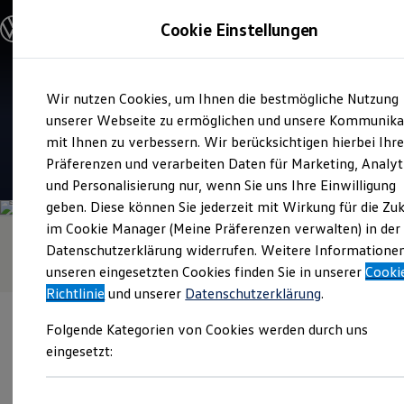
Modelle & Konfigurator
Cookie Einstellungen
Nutzfahrzeuge
Nutzfahrzeugkategorien entdecken
Modelle konfigurieren
Konfiguration laden
Zum
Zum
Modelle vergleichen
Verkauf und Service
Wir nutzen Cookies, um Ihnen die bestmögliche Nutzung
Hauptinhalt
Footer
Vorgängermodelle und Oldtimer
Autohaus Koch
springen
springen
unserer Webseite zu ermöglichen und unsere Kommunika
Vorgängermodelle
Oldtimer
mit Ihnen zu verbessern. Wir berücksichtigen hierbei Ihr
Bulli Historie
4.4
|
119 Bewertungen
Präferenzen und verarbeiten Daten für Marketing, Analyt
Branchenlösungen & Gewerbekunden
und Personalisierung nur, wenn Sie uns Ihre Einwilligung
Umbaulösungen und Hersteller finden
Auf- und Umbauten entdecken & konfigurieren
geben. Diese können Sie jederzeit mit Wirkung für die Zu
Groß- und Sonderkunden
im Cookie Manager (Meine Präferenzen verwalten) in der
Großkunden
Datenschutzerklärung widerrufen. Weitere Informatione
Kommunen & Behörden
Journalisten
unseren eingesetzten Cookies finden Sie in unserer
Cooki
Sportvereine
Richtlinie
und unserer
Datenschutzerklärung
.
Branchenlösungen
Bau & Handwerk
Folgende Kategorien von Cookies werden durch uns
Gewerbliche Personenbeförderung
Service & mobile Werkstätten
eingesetzt:
Kurier, Logistik & Handel
Kühlfahrzeuge
Verantwortlich für die Inhalte auf dieser Seite ist die Autohaus
Feuerwehr
Koch GmbH
(
Impressum & Rechtliches
)