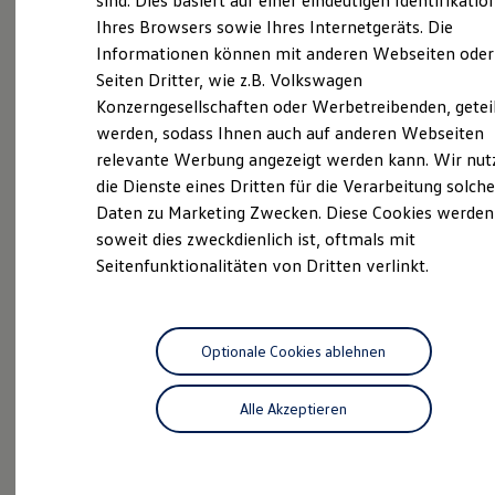
sind. Dies basiert auf einer eindeutigen Identifikatio
Digitales Bordbuch
jedem Schritt des Autokaufprozesses zu helfen - von
Ihres Browsers sowie Ihres Internetgeräts. Die
Fahrerassistenz- und Sicherheitssysteme
der Auswahl des richtigen Modells über die
Informationen können mit anderen Webseiten oder
Kontrollleuchten
Kurzfahrprofile und Ölverdünnung
Finanzierung bis hin zur Wartung und Reparatur.
Seiten Dritter, wie z.B. Volkswagen
Batterieverordnung
Besuchen Sie uns noch heute in unserem Autohaus
Konzerngesellschaften oder Werbetreibenden, getei
XTL-Dieselkraftstoff
und entdecken Sie die Vielfalt an Volkswagen-
werden, sodass Ihnen auch auf anderen Webseiten
Ersatzteile und Betriebsflüssigkeiten
Original Zubehör und Lifestyle Produkte
Fahrzeugen.
relevante Werbung angezeigt werden kann. Wir nut
myVolkswagen
die Dienste eines Dritten für die Verarbeitung solche
myVolkswagen Business
Daten zu Marketing Zwecken. Diese Cookies werden
Elektrisch & Autonom
Das sind unsere Leistungen
Elektro - & Hybridfahrzeuge
soweit dies zweckdienlich ist, oftmals mit
Unser Ansatz
Seitenfunktionalitäten von Dritten verlinkt.
Neuwagen
Nutzfahrzeuge
Klimafreundlicher Strom
Reichweite & Ladelösungen
Neuwagen Caddy - Multivan -
Reichweitensimulator
Ladezeitensimulator
California
Ladelösungen für Privatkunden
Optionale Cookies ablehnen
Ladelösungen für Gewerbekunden
ID.
Buzz
Wallbox und Ladekabel
Alle Akzeptieren
Bidirektionales Laden
Service
Förderung & Kosten der Elektrofahrzeuge
Fördermöglichkeiten für Privatkunden
ServicePlus
Fördermöglichkeiten für Gewerbekunden
Kostensimulator
Volkswagen Economy