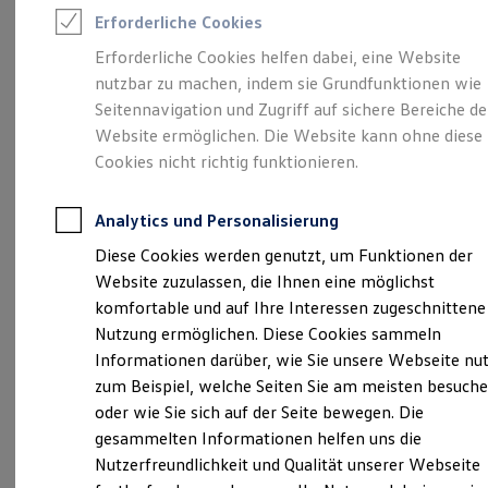
Rettungsdienste
Erforderliche Cookies
ONE Business ID Vorteile
Fahrzeugsuche & Marktplatz
Erforderliche Cookies helfen dabei, eine Website
Fahrzeugsuche
Unsere 
nutzbar zu machen, indem sie Grundfunktionen wie
Fahrzeuge online kaufen
Digitaler Marktplatz
Seitennavigation und Zugriff auf sichere Bereiche de
Kauf & Finanzierung
Website ermöglichen. Die Website kann ohne diese
Online-Fahrzeugbewertung
Johanniterstraße 57-63, 74523 Schwäbisch Hall
Cookies nicht richtig funktionieren.
Aktionen & Angebote
E-Auto-Förderung
Montag
Für Privatkunden
-
Freitag
08:30
-
18:00
Uhr
Analytics und Personalisierung
Für Gewerbekunden
Am 24.12 und 31.12. haben wir geschlossen.
Profi Paket
Diese Cookies werden genutzt, um Funktionen der
TopDeal
Website zuzulassen, die Ihnen eine möglichst
Gebrauchtwagen
vwn-sha@koch-autogruppe.de
ProfiPartner für Gebrauchtwagen
komfortable und auf Ihre Interessen zugeschnittene
Zertifizierte Gebrauchtwagen
Nutzung ermöglichen. Diese Cookies sammeln
+49 791 75840
Finanzierung
Informationen darüber, wie Sie unsere Webseite nu
Für Privatkunden
Für Gewerbekunden
zum Beispiel, welche Seiten Sie am meisten besuch
Ansprechpartner
Leasing
oder wie Sie sich auf der Seite bewegen. Die
Für Privatkunden
gesammelten Informationen helfen uns die
Für Gewerbekunden
Versicherungen & Garantien
Nutzerfreundlichkeit und Qualität unserer Webseite
Termin vereinbaren
Garantien