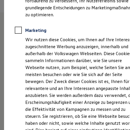
fortlaufend zu verbessern, Ihr Nutzererlebnis sowie
Kfz-Versicherung für Nutzfahrzeuge
grundlegende Entscheidungen zu Marketingmaßna
Restschuldversicherung
Wartungsverträge
zu optimieren.
Besitzer & Service
Reparatur & Service
Sommer-Special
Marketing
Unser Autohaus in
Reparatur, Pflege & Inspektion
Wir nutzen diese Cookies, um Ihnen auf Ihre Intere
Servicetermin anfragen
Schwäbisch Hall und Gaildorf.
Service-Vorteile bei Volkswagen Nutzfahrzeuge
zugeschnittene Werbung anzuzeigen, innerhalb und
ServicePlus
außerhalb der Volkswagen Webseiten. Diese Cookie
Economy Service
24
Standorte
sammeln Informationen darüber, wie Sie unsere
Räder & Reifen Service
Ersatzfahrzeuge
Webseite nutzen, zum Beispiel, welche Seiten Sie a
93
Jahre Erfahrung in der Automobilbranche
Notdienst und Pannenhilfe
meisten besuchen oder wie Sie sich auf der Seite
Software, Konnektivität & Apps
Willkommen bei der Koch Auto.Gruppe! Seit mehr als
bewegen. Der Zweck dieser Cookies ist es, Ihnen für
California App
VW Connect für Ihren ID. Buzz
90 Jahren sind wir stolz darauf, unseren Kunden
relevantere und an Ihre Interessen angepasste Inhal
VW Connect für Ihren Transporter/Caravelle
erstklassige Dienstleistungen und Fahrzeuge
anzubieten. Sie werden außerdem dazu verwendet, d
VW Connect für Ihren Amarok
anzubieten. Als Volkswagen-Händler legen wir
Erscheinungshäufigkeit einer Anzeige zu begrenzen 
VW Connect für andere Modelle
Connect Pro
großen Wert darauf, Ihre Bedürfnisse zu verstehen
die Effektivität von Kampagnen zu messen und zu
Fleet Interface Data
und Ihnen dabei zu helfen, das perfekte Fahrzeug für
steuern. Sie registrieren, ob Sie eine Webseite besuc
Multistop Pathfinder
Ihren Lebensstil zu finden. Unser engagiertes Team
haben oder nicht, sowie welche Inhalte genutzt wo
Übersicht Software Updates
Hilfreiches für Besitzer
von Fachleuten steht Ihnen zur Seite, um Ihnen bei