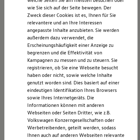
welche Seiten Sie am meisten besuchen oder
Zusammenhang mit Ihrem Besuch unserer Webseite.
Digitales Bordbuch
wie Sie sich auf der Seite bewegen. Der
Fahrerassistenz- und Sicherheitssysteme
B. Verarbeitung Ihrer personenbezogenen Daten
Zweck dieser Cookies ist es, Ihnen für Sie
Kontrollleuchten
Kurzfahrprofile und Ölverdünnung
relevantere und an Ihre Interessen
Batterieverordnung
Unsere Webseite bietet Ihnen verschiedene
angepasste Inhalte anzubieten. Sie werden
XTL-Dieselkraftstoff
Angebote, die wir Ihnen in Bezug auf dabei durch uns
außerdem dazu verwendet, die
Ersatzteile und Betriebsflüssigkeiten
Original Zubehör und Lifestyle Produkte
verarbeitete personenbezogene Daten im Folgenden
Erscheinungshäufigkeit einer Anzeige zu
myVolkswagen
näher erläutern möchten. Bei der Datenverarbeitung
begrenzen und die Effektivität von
myVolkswagen Business
im Zusammenhang mit unserer Webseite unterstützt
Kampagnen zu messen und zu steuern. Sie
Elektrisch & Autonom
Elektro - & Hybridfahrzeuge
uns die Volkswagen AG als Auftragsverarbeiterin.
registrieren, ob Sie eine Webseite besucht
Unser Ansatz
haben oder nicht, sowie welche Inhalte
Klimafreundlicher Strom
I. Verarbeitung von Protokolldateien
genutzt worden sind. Dies basiert auf einer
Reichweite & Ladelösungen
Reichweitensimulator
eindeutigen Identifikation Ihres Browsers
Bei Ihrem Besuch auf unserer Webseite verarbeiten
Ladezeitensimulator
sowie Ihres Internetgeräts. Die
Ladelösungen für Privatkunden
wir die folgenden Protokolldateien von Ihnen, die
Informationen können mit anderen
Ladelösungen für Gewerbekunden
keinen Rückschluss auf Ihre Person zulassen: 1. Eine
Wallbox und Ladekabel
Webseiten oder Seiten Dritter, wie z.B.
anonyme Kennung, die keinen Rückschluss auf Ihre
Bidirektionales Laden
Volkswagen Konzerngesellschaften oder
Förderung & Kosten der Elektrofahrzeuge
IP-Adresse ermöglicht, 2. Das von Ihnen genutzte
Werbetreibenden, geteilt werden, sodass
Fördermöglichkeiten für Privatkunden
Betriebssystem, den von Ihnen genutzten
Fördermöglichkeiten für Gewerbekunden
Ihnen auch auf anderen Webseiten relevante
Webbrowser und die von Ihnen eingestellte
Kostensimulator