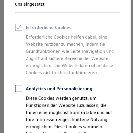
Rettungsdienste
uns eingesetzt:
ONE Business ID Vorteile
Fahrzeugsuche & Marktplatz
Fahrzeugsuche
Fahrzeuge online kaufen
Impressum
Erforderliche Cookies
Digitaler Marktplatz
Kauf & Finanzierung
Erforderliche Cookies helfen dabei, eine
Datenschutzerklärung
Online-Fahrzeugbewertung
Website nutzbar zu machen, indem sie
Aktionen & Angebote
E-Auto-Förderung
Grundfunktionen wie Seitennavigation und
Für Privatkunden
Zugriff auf sichere Bereiche der Website
Impressum
Für Gewerbekunden
ermöglichen. Die Website kann ohne diese
Profi Paket
TopDeal
Cookies nicht richtig funktionieren.
Autohaus Koch GmbH
Gebrauchtwagen
ProfiPartner für Gebrauchtwagen
An den Drei Hasen 3
Zertifizierte Gebrauchtwagen
Analytics und Personalisierung
61440 Oberursel
Finanzierung
Diese Cookies werden genutzt, um
Für Privatkunden
Telefonnummer: 06171/59000
Für Gewerbekunden
Funktionen der Website zuzulassen, die
Leasing
Faxnummer: 06171/55055
Ihnen eine möglichst komfortable und auf
Für Privatkunden
E-Mail:
kontakt@autohauskoch.com
Ihre Interessen zugeschnittene Nutzung
Für Gewerbekunden
Versicherungen & Garantien
ermöglichen. Diese Cookies sammeln
Garantien
Umsatzst.-ID-Nr.: DE202713665