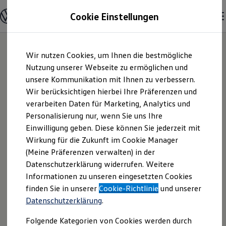
Modelle & Konfigurator
Cookie Einstellungen
Nutzfahrzeuge
Nutzfahrzeugkategorien entdecken
Modelle konfigurieren
Konfiguration laden
Zum
Zum
Modelle vergleichen
Wir nutzen Cookies, um Ihnen die bestmögliche
Hauptinhalt
Footer
Vorgängermodelle und Oldtimer
springen
springen
Nutzung unserer Webseite zu ermöglichen und
Vorgängermodelle
Oldtimer
unsere Kommunikation mit Ihnen zu verbessern.
Autohaus Koch
Bulli Historie
Wir berücksichtigen hierbei Ihre Präferenzen und
Branchenlösungen & Gewerbekunden
verarbeiten Daten für Marketing, Analytics und
Umbaulösungen und Hersteller finden
GmbH | Impressum
Auf- und Umbauten entdecken & konfigurieren
Personalisierung nur, wenn Sie uns Ihre
Groß- und Sonderkunden
Einwilligung geben. Diese können Sie jederzeit mit
& Rechtliches
Großkunden
Wirkung für die Zukunft im Cookie Manager
Kommunen & Behörden
Journalisten
(Meine Präferenzen verwalten) in der
Sportvereine
Hier finden Sie Informationen über die
Datenschutzerklärung widerrufen. Weitere
Branchenlösungen
Informationen zu unseren eingesetzten Cookies
Bau & Handwerk
Autohaus Koch GmbH als
Gewerbliche Personenbeförderung
finden Sie in unserer
Cookie-Richtlinie
und unserer
verantwortliche Anbieterin von Inhalten
Service & mobile Werkstätten
Datenschutzerklärung
.
und Angeboten, die auf dieser Webseite
Kurier, Logistik & Handel
Kühlfahrzeuge
speziell aufgeführt sind.
Folgende Kategorien von Cookies werden durch
Feuerwehr