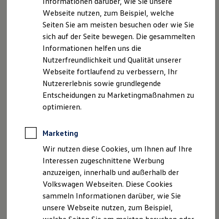
Informationen darüber, wie Sie unsere
Kfz-Versicherung für Nutzfahrzeuge
Registergericht: Amtsgericht Bad Homburg v.d. Höhe
Webseite nutzen, zum Beispiel, welche
Restschuldversicherung
HRB 6247
Wartungsverträge
Seiten Sie am meisten besuchen oder wie Sie
Besitzer & Service
sich auf der Seite bewegen. Die gesammelten
Reparatur & Service
Geschäftsführer: Zaklina und Rüdiger Koch
Informationen helfen uns die
Sommer-Special
Reparatur, Pflege & Inspektion
Nutzerfreundlichkeit und Qualität unserer
Wir sind nicht bereit oder verpflichtet, am
Servicetermin anfragen
Webseite fortlaufend zu verbessern, Ihr
Streitbeilegungsverfahren vor einer
Service-Vorteile bei Volkswagen Nutzfahrzeuge
Nutzererlebnis sowie grundlegende
ServicePlus
Verbraucherschlichtungsstelle teilzunehmen.
Economy Service
Entscheidungen zu Marketingmaßnahmen zu
Räder & Reifen Service
optimieren.
Ersatzfahrzeuge
Notdienst und Pannenhilfe
Datenschutzerklärung
Software, Konnektivität & Apps
Marketing
California App
VW Connect für Ihren ID. Buzz
Wir nutzen diese Cookies, um Ihnen auf Ihre
A. Verantwortlicher
VW Connect für Ihren Transporter/Caravelle
Interessen zugeschnittene Werbung
VW Connect für Ihren Amarok
anzuzeigen, innerhalb und außerhalb der
VW Connect für andere Modelle
Wir freuen uns, dass Sie unsere Webseite der
Connect Pro
Volkswagen Webseiten. Diese Cookies
Autohaus Koch GmbH besuchen. Im Folgenden
Fleet Interface Data
sammeln Informationen darüber, wie Sie
informieren wir Sie über die Verarbeitung Ihrer
Multistop Pathfinder
unsere Webseite nutzen, zum Beispiel,
Übersicht Software Updates
personenbezogenen Daten durch uns im
Hilfreiches für Besitzer