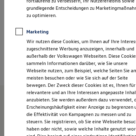
fortlaufend zu verbessern, Ihr Nutzererlebnis sowie
Samstag
09:00
-
12:00
Uhr
Garantien
grundlegende Entscheidungen zu Marketingmaßna
Kfz-Versicherung für Nutzfahrzeuge
Restschuldversicherung
zu optimieren.
info@auto-kehm.de
Wartungsverträge
Besitzer & Service
+49 9771 61110
Reparatur & Service
Marketing
Sommer-Special
Wir nutzen diese Cookies, um Ihnen auf Ihre Intere
Reparatur, Pflege & Inspektion
Servicetermin anfragen
Ansprechpartner
zugeschnittene Werbung anzuzeigen, innerhalb und
Service-Vorteile bei Volkswagen Nutzfahrzeuge
außerhalb der Volkswagen Webseiten. Diese Cookie
ServicePlus
sammeln Informationen darüber, wie Sie unsere
Economy Service
Termin vereinbaren
Räder & Reifen Service
Webseite nutzen, zum Beispiel, welche Seiten Sie a
Ersatzfahrzeuge
meisten besuchen oder wie Sie sich auf der Seite
Notdienst und Pannenhilfe
bewegen. Der Zweck dieser Cookies ist es, Ihnen für
Software, Konnektivität & Apps
California App
relevantere und an Ihre Interessen angepasste Inhal
VW Connect für Ihren ID. Buzz
anzubieten. Sie werden außerdem dazu verwendet, d
VW Connect für Ihren Transporter/Caravelle
Herzlichen Willkommen im
Erscheinungshäufigkeit einer Anzeige zu begrenzen 
VW Connect für Ihren Amarok
VW Connect für andere Modelle
die Effektivität von Kampagnen zu messen und zu
Autohaus Kehm
Connect Pro
steuern. Sie registrieren, ob Sie eine Webseite besuc
Fleet Interface Data
haben oder nicht, sowie welche Inhalte genutzt wo
Multistop Pathfinder
Übersicht Software Updates