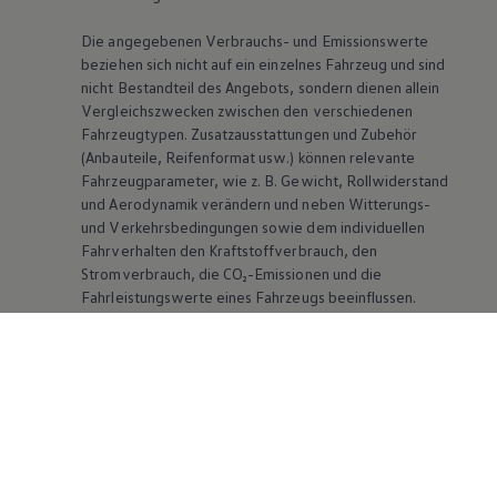
Die angegebenen Verbrauchs- und Emissionswerte
beziehen sich nicht auf ein einzelnes Fahrzeug und sind
nicht Bestandteil des Angebots, sondern dienen allein
Vergleichszwecken zwischen den verschiedenen
Fahrzeugtypen. Zusatzausstattungen und Zubehör
(Anbauteile, Reifenformat usw.) können relevante
Fahrzeugparameter, wie
z. B.
Gewicht, Rollwiderstand
und Aerodynamik verändern und neben Witterungs-
und Verkehrsbedingungen sowie dem individuellen
Fahrverhalten den Kraftstoffverbrauch, den
Stromverbrauch, die CO₂-Emissionen und die
Fahrleistungswerte eines Fahrzeugs beeinflussen.
Weitere Informationen zum offiziellen
Kraftstoffverbrauch und den offiziellen spezifischen
CO₂-Emissionen neuer Personenkraftwagen können
dem „Leitfaden über den Kraftstoffverbrauch, die CO₂-
Emissionen und den Stromverbrauch neuer
Personenkraftwagen“ entnommen werden, der an
allen Verkaufsstellen und bei der DAT Deutsche