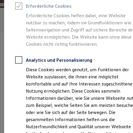
Feuerwehr
Erforderliche Cookies
Rettungsdienste
ONE Business ID Vorteile
Erforderliche Cookies helfen dabei, eine Website
Fahrzeugsuche & Marktplatz
nutzbar zu machen, indem sie Grundfunktionen wie
Fahrzeugsuche
Fahrzeuge online kaufen
Seitennavigation und Zugriff auf sichere Bereiche de
Digitaler Marktplatz
Website ermöglichen. Die Website kann ohne diese
Kauf & Finanzierung
Cookies nicht richtig funktionieren.
Online-Fahrzeugbewertung
Aktionen & Angebote
E-Auto-Förderung
Analytics und Personalisierung
Für Privatkunden
Verantwortlich für die Inhalte auf dieser Seite ist die Autohaus
Für Gewerbekunden
Diese Cookies werden genutzt, um Funktionen der
Kehm GmbH
(
Impressum & Rechtliches
)
Profi Paket
Website zuzulassen, die Ihnen eine möglichst
TopDeal
Gebrauchtwagen
komfortable und auf Ihre Interessen zugeschnittene
ProfiPartner für Gebrauchtwagen
Unsere 
Nutzung ermöglichen. Diese Cookies sammeln
Zertifizierte Gebrauchtwagen
Informationen darüber, wie Sie unsere Webseite nu
Finanzierung
Für Privatkunden
zum Beispiel, welche Seiten Sie am meisten besuch
Für Gewerbekunden
Hauptstraße 7-9, 97616 Bad Neustadt
oder wie Sie sich auf der Seite bewegen. Die
Leasing
gesammelten Informationen helfen uns die
Für Privatkunden
Montag
-
Freitag
07:00
-
18:00
Uhr
Für Gewerbekunden
Nutzerfreundlichkeit und Qualität unserer Webseite
Versicherungen & Garantien