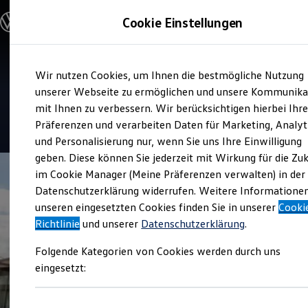
Modelle & Konfigurator
Cookie Einstellungen
Nutzfahrzeuge
Nutzfahrzeugkategorien entdecken
Modelle konfigurieren
Konfiguration laden
Zum
Zum
Modelle vergleichen
Service
Wir nutzen Cookies, um Ihnen die bestmögliche Nutzung
Hauptinhalt
Footer
Vorgängermodelle und Oldtimer
Autohaus Kehm
springen
springen
unserer Webseite zu ermöglichen und unsere Kommunika
Vorgängermodelle
Oldtimer
mit Ihnen zu verbessern. Wir berücksichtigen hierbei Ihr
Bulli Historie
4.7
|
68 Bewertungen
Präferenzen und verarbeiten Daten für Marketing, Analyt
Branchenlösungen & Gewerbekunden
und Personalisierung nur, wenn Sie uns Ihre Einwilligung
Umbaulösungen und Hersteller finden
Auf- und Umbauten entdecken & konfigurieren
geben. Diese können Sie jederzeit mit Wirkung für die Zu
Groß- und Sonderkunden
im Cookie Manager (Meine Präferenzen verwalten) in der
Großkunden
Datenschutzerklärung widerrufen. Weitere Informatione
Kommunen & Behörden
Journalisten
unseren eingesetzten Cookies finden Sie in unserer
Cooki
Sportvereine
Richtlinie
und unserer
Datenschutzerklärung
.
Branchenlösungen
Bau & Handwerk
Folgende Kategorien von Cookies werden durch uns
Gewerbliche Personenbeförderung
Service & mobile Werkstätten
eingesetzt:
Kurier, Logistik & Handel
Menschen mit Behinderung
Kühlfahrzeuge