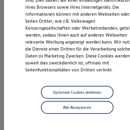
sind. Dies basiert auf einer eindeutigen Identifikatio
Seit 75 Jahren dreht sich in unserem
Hilfreiches für Besitzer
Ihres Browsers sowie Ihres Internetgeräts. Die
Digitales Bordbuch
Familienunternehmen Autohaus Kehm in Bad
Informationen können mit anderen Webseiten oder
Fahrerassistenz- und Sicherheitssysteme
Neustadt a. d. Saale alles um das Automobil. Mit den
Kontrollleuchten
Seiten Dritter, wie z.B. Volkswagen
vier Marken Volkswagen, Nutzfahrzeuge, Audi und
Kurzfahrprofile und Ölverdünnung
Konzerngesellschaften oder Werbetreibenden, getei
Batterieverordnung
Skoda begeistern wir unsere Kunden mit „Service aus
werden, sodass Ihnen auch auf anderen Webseiten
XTL-Dieselkraftstoff
Leidenschaft“. Das Team rund um die
Ersatzteile und Betriebsflüssigkeiten
relevante Werbung angezeigt werden kann. Wir nut
Geschäftsführerin Lisa Woytinnek sorgt zuverlässig
Original Zubehör und Lifestyle Produkte
die Dienste eines Dritten für die Verarbeitung solche
myVolkswagen
für Mobilität in den Regionen Rhön-Grabfeld, Bad
Daten zu Marketing Zwecken. Diese Cookies werden
myVolkswagen Business
Kissingen, Schweinfurt und Schmalkalden-Meiningen.
Elektrisch & Autonom
soweit dies zweckdienlich ist, oftmals mit
Elektro - & Hybridfahrzeuge
Seitenfunktionalitäten von Dritten verlinkt.
Unser Ansatz
Das sind unsere Leistungen
Klimafreundlicher Strom
Reichweite & Ladelösungen
Reichweitensimulator
Service
Ladezeitensimulator
Optionale Cookies ablehnen
Ladelösungen für Privatkunden
ServicePlus
Ladelösungen für Gewerbekunden
Alle Akzeptieren
Wallbox und Ladekabel
Volkswagen Economy
Bidirektionales Laden
Service
Förderung & Kosten der Elektrofahrzeuge
Fördermöglichkeiten für Privatkunden
Fördermöglichkeiten für Gewerbekunden