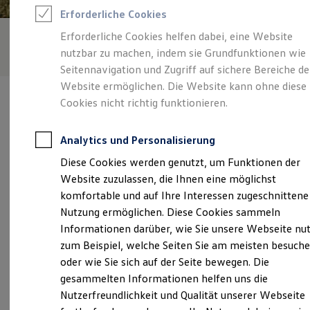
Feuerwehr
Erforderliche Cookies
Rettungsdienste
ONE Business ID Vorteile
Erforderliche Cookies helfen dabei, eine Website
Fahrzeugsuche & Marktplatz
nutzbar zu machen, indem sie Grundfunktionen wie
Fahrzeugsuche
Fahrzeuge online kaufen
Seitennavigation und Zugriff auf sichere Bereiche de
Digitaler Marktplatz
Website ermöglichen. Die Website kann ohne diese
Kauf & Finanzierung
Cookies nicht richtig funktionieren.
Online-Fahrzeugbewertung
Aktionen & Angebote
E-Auto-Förderung
Analytics und Personalisierung
Für Privatkunden
Verantwortlich für die Inhalte auf dieser Seite ist die Autohaus
Für Gewerbekunden
Diese Cookies werden genutzt, um Funktionen der
Huttenstraße GmbH
(
Impressum & Rechtliches
)
Profi Paket
Website zuzulassen, die Ihnen eine möglichst
TopDeal
Gebrauchtwagen
komfortable und auf Ihre Interessen zugeschnittene
ProfiPartner für Gebrauchtwagen
Unsere 
Nutzung ermöglichen. Diese Cookies sammeln
Zertifizierte Gebrauchtwagen
Informationen darüber, wie Sie unsere Webseite nu
Finanzierung
Für Privatkunden
zum Beispiel, welche Seiten Sie am meisten besuch
Für Gewerbekunden
Huttenstraße 92, 06110 Halle
oder wie Sie sich auf der Seite bewegen. Die
Leasing
gesammelten Informationen helfen uns die
Für Privatkunden
Montag
-
Freitag
07:00
-
19:00
Uhr
Für Gewerbekunden
Nutzerfreundlichkeit und Qualität unserer Webseite
Versicherungen & Garantien