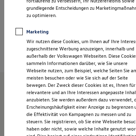
fortlaufend zu verbessern, Ihr Nutzererlebnis sowie
Samstag
08:00
-
13:00
Uhr
Garantien
grundlegende Entscheidungen zu Marketingmaßna
Kfz-Versicherung für Nutzfahrzeuge
Restschuldversicherung
zu optimieren.
+49 345 48230
Wartungsverträge
Besitzer & Service
Reparatur & Service
Marketing
Ansprechpartner
Sommer-Special
Wir nutzen diese Cookies, um Ihnen auf Ihre Intere
Reparatur, Pflege & Inspektion
Servicetermin anfragen
zugeschnittene Werbung anzuzeigen, innerhalb und
Service-Vorteile bei Volkswagen Nutzfahrzeuge
Termin vereinbaren
außerhalb der Volkswagen Webseiten. Diese Cookie
ServicePlus
sammeln Informationen darüber, wie Sie unsere
Economy Service
Räder & Reifen Service
Webseite nutzen, zum Beispiel, welche Seiten Sie a
Ersatzfahrzeuge
meisten besuchen oder wie Sie sich auf der Seite
Notdienst und Pannenhilfe
bewegen. Der Zweck dieser Cookies ist es, Ihnen für
Software, Konnektivität & Apps
California App
Gemeinsam in Bewegung
relevantere und an Ihre Interessen angepasste Inhal
VW Connect für Ihren ID. Buzz
anzubieten. Sie werden außerdem dazu verwendet, d
VW Connect für Ihren Transporter/Caravelle
Erscheinungshäufigkeit einer Anzeige zu begrenzen 
VW Connect für Ihren Amarok
VW Connect für andere Modelle
die Effektivität von Kampagnen zu messen und zu
Willkommen im Autohaus Huttenstrasse – Ihrem
Connect Pro
steuern. Sie registrieren, ob Sie eine Webseite besuc
Experten für Volkswagen Nutzfahrzeuge! Entdecken
Fleet Interface Data
haben oder nicht, sowie welche Inhalte genutzt wo
Multistop Pathfinder
Sie die optimale Fahrzeuglösung für Ihren
Übersicht Software Updates