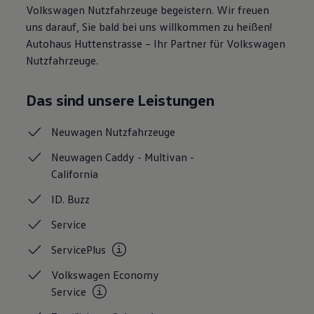
Volkswagen Nutzfahrzeuge begeistern. Wir freuen
Kostensimulator
Autonomes Fahren
uns darauf, Sie bald bei uns willkommen zu heißen!
Mehr zum ID. Buzz
Autohaus Huttenstrasse – Ihr Partner für Volkswagen
Online Beratung
Nutzfahrzeuge.
California Welt
California Club
California Magazin & Ratgeber
Das sind unsere Leistungen
Vanlife
Ratgeber
Routen & Reisen
Neuwagen
Nutzfahrzeuge
California Reisen & Erlebnisse
California App
Neuwagen Caddy - Multivan -
California Lifestyle & Zubehör
California
Übernachten im California
Marke
ID.
Buzz
Unternehmen
Karriere
Service
Karriere im Unternehmen
Karriere im Autohaus
ServicePlus
Nachhaltigkeit
Kunden
Volkswagen Economy
Gesellschaft
Natur
Service
Events
Rückblick VW Bus Festival 2023