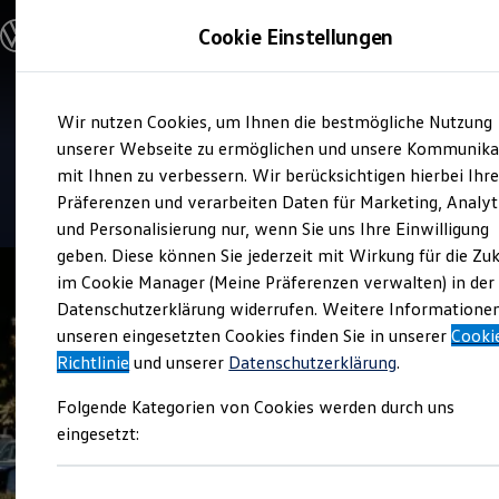
Modelle & Konfigurator
Cookie Einstellungen
Nutzfahrzeuge
Nutzfahrzeugkategorien entdecken
Modelle konfigurieren
Konfiguration laden
Zum
Zum
Modelle vergleichen
Verkauf und Service
Wir nutzen Cookies, um Ihnen die bestmögliche Nutzung
Hauptinhalt
Footer
Vorgängermodelle und Oldtimer
Autohaus Huttenstraße
springen
springen
unserer Webseite zu ermöglichen und unsere Kommunika
Vorgängermodelle
Oldtimer
mit Ihnen zu verbessern. Wir berücksichtigen hierbei Ihr
Bulli Historie
4.4
|
48 Bewertungen
Präferenzen und verarbeiten Daten für Marketing, Analyt
Branchenlösungen & Gewerbekunden
und Personalisierung nur, wenn Sie uns Ihre Einwilligung
Umbaulösungen und Hersteller finden
Auf- und Umbauten entdecken & konfigurieren
geben. Diese können Sie jederzeit mit Wirkung für die Zu
Groß- und Sonderkunden
im Cookie Manager (Meine Präferenzen verwalten) in der
Großkunden
Datenschutzerklärung widerrufen. Weitere Informatione
Kommunen & Behörden
Journalisten
unseren eingesetzten Cookies finden Sie in unserer
Cooki
Sportvereine
Richtlinie
und unserer
Datenschutzerklärung
.
Branchenlösungen
Bau & Handwerk
Folgende Kategorien von Cookies werden durch uns
Gewerbliche Personenbeförderung
Service & mobile Werkstätten
eingesetzt:
Kurier, Logistik & Handel
Menschen mit Behinderung
Kühlfahrzeuge