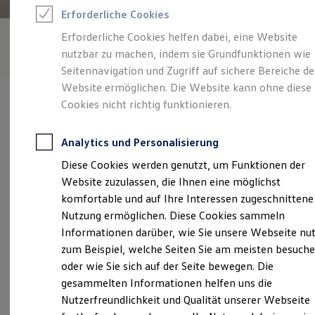
Rettungsdienste
Erforderliche Cookies
ONE Business ID Vorteile
Fahrzeugsuche & Marktplatz
Erforderliche Cookies helfen dabei, eine Website
Fahrzeugsuche
nutzbar zu machen, indem sie Grundfunktionen wie
Fahrzeuge online kaufen
Digitaler Marktplatz
Seitennavigation und Zugriff auf sichere Bereiche de
Kauf & Finanzierung
Website ermöglichen. Die Website kann ohne diese
Online-Fahrzeugbewertung
Cookies nicht richtig funktionieren.
Aktionen & Angebote
E-Auto-Förderung
Für Privatkunden
Analytics und Personalisierung
Für Gewerbekunden
Verantwortlich für die Inhalte auf dieser Seite ist die Autohaus
Profi Paket
Diese Cookies werden genutzt, um Funktionen der
Hessenkassel GmbH & Co. Vertriebs KG
(
Impressum & Rechtliches
)
TopDeal
Website zuzulassen, die Ihnen eine möglichst
Gebrauchtwagen
ProfiPartner für Gebrauchtwagen
komfortable und auf Ihre Interessen zugeschnittene
Zertifizierte Gebrauchtwagen
Unsere 
Nutzung ermöglichen. Diese Cookies sammeln
Finanzierung
Informationen darüber, wie Sie unsere Webseite nu
Für Privatkunden
Für Gewerbekunden
zum Beispiel, welche Seiten Sie am meisten besuch
Leasing
Leipziger Straße 156, 34123 Kassel
oder wie Sie sich auf der Seite bewegen. Die
Für Privatkunden
gesammelten Informationen helfen uns die
Für Gewerbekunden
Montag
-
Freitag
07:00
-
18:30
Uhr
Versicherungen & Garantien
Nutzerfreundlichkeit und Qualität unserer Webseite
Garantien