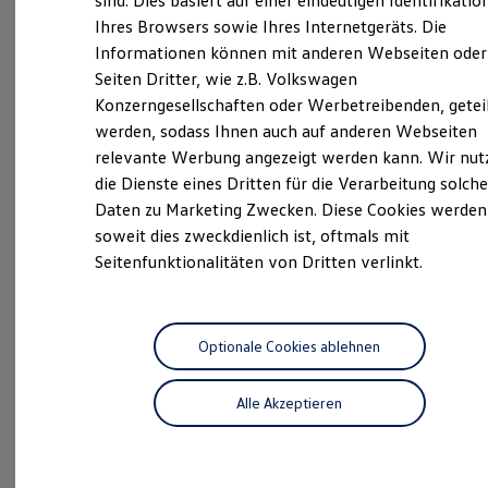
Hessenkassel.
sind. Dies basiert auf einer eindeutigen Identifikatio
Digitales Bordbuch
Ihres Browsers sowie Ihres Internetgeräts. Die
Fahrerassistenz- und Sicherheitssysteme
Informationen können mit anderen Webseiten oder
Kontrollleuchten
Kurzfahrprofile und Ölverdünnung
Seiten Dritter, wie z.B. Volkswagen
Ganz gleich ob Caddy, Multivan, Amarok, California,
Batterieverordnung
Konzerngesellschaften oder Werbetreibenden, getei
Transporter oder Crafter – bei uns finden Sie eine
XTL-Dieselkraftstoff
werden, sodass Ihnen auch auf anderen Webseiten
Ersatzteile und Betriebsflüssigkeiten
große Auswahl im Bereich der Volkswagen
Original Zubehör und Lifestyle Produkte
relevante Werbung angezeigt werden kann. Wir nut
Nutzfahrzeuge. Unsere Mitarbeiter vor Ort beraten
myVolkswagen
die Dienste eines Dritten für die Verarbeitung solche
Sie gerne zu den unterschiedlichen Ausstattungen und
myVolkswagen Business
Daten zu Marketing Zwecken. Diese Cookies werden
Elektrisch & Autonom
Funktionen und unterstützen Sie dabei, das passende
Elektro - & Hybridfahrzeuge
soweit dies zweckdienlich ist, oftmals mit
Fahrzeug zu finden. In unserer Volkswagen
Unser Ansatz
Seitenfunktionalitäten von Dritten verlinkt.
Nutzfahrzeuge Werkstatt bieten wir Ihnen einen
Klimafreundlicher Strom
Reichweite & Ladelösungen
fachgerechten Rundum-Service für Ihr Fahrzeug. Wir
Reichweitensimulator
freuen uns auf Ihren Besuch im Volkswagen
Ladezeitensimulator
Nutzfahrzeuge Autohaus Glinicke Hessenkassel.
Ladelösungen für Privatkunden
Optionale Cookies ablehnen
Ladelösungen für Gewerbekunden
Wallbox und Ladekabel
Das sind unsere Leistungen
Alle Akzeptieren
Bidirektionales Laden
Förderung & Kosten der Elektrofahrzeuge
Fördermöglichkeiten für Privatkunden
Neuwagen
Nutzfahrzeuge
Fördermöglichkeiten für Gewerbekunden
Kostensimulator