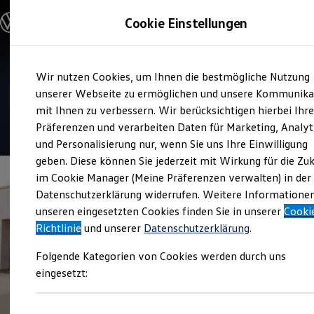
Modelle & Konfigurator
Cookie Einstellungen
Nutzfahrzeuge
Nutzfahrzeugkategorien entdecken
Modelle konfigurieren
Konfiguration laden
Zum
Zum
Modelle vergleichen
Verkauf und Service
Wir nutzen Cookies, um Ihnen die bestmögliche Nutzung
Hauptinhalt
Footer
Vorgängermodelle und Oldtimer
Autohaus Hessenkassel
springen
springen
unserer Webseite zu ermöglichen und unsere Kommunika
Vorgängermodelle
Oldtimer
mit Ihnen zu verbessern. Wir berücksichtigen hierbei Ihr
Bulli Historie
4.4
|
199 Bewertungen
Präferenzen und verarbeiten Daten für Marketing, Analyt
Branchenlösungen & Gewerbekunden
und Personalisierung nur, wenn Sie uns Ihre Einwilligung
Umbaulösungen und Hersteller finden
Auf- und Umbauten entdecken & konfigurieren
geben. Diese können Sie jederzeit mit Wirkung für die Zu
Groß- und Sonderkunden
im Cookie Manager (Meine Präferenzen verwalten) in der
Großkunden
Datenschutzerklärung widerrufen. Weitere Informatione
Kommunen & Behörden
Journalisten
unseren eingesetzten Cookies finden Sie in unserer
Cooki
Sportvereine
Richtlinie
und unserer
Datenschutzerklärung
.
Branchenlösungen
Bau & Handwerk
Folgende Kategorien von Cookies werden durch uns
Gewerbliche Personenbeförderung
Service & mobile Werkstätten
eingesetzt:
Kurier, Logistik & Handel
Kühlfahrzeuge
Feuerwehr