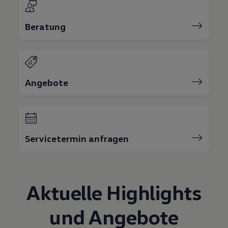
Bulli Magazin
Fahrzeugabholung ab Werk
Beratung
Uptime
Angebote
Servicetermin anfragen
Aktuelle Highlights
und Angebote