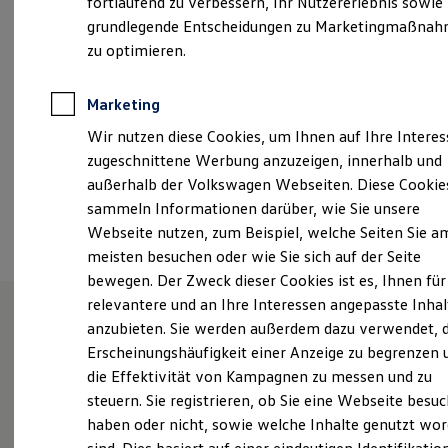
fortlaufend zu verbessern, Ihr Nutzererlebnis sowie
Samstag
09:00
-
13:00
Uhr
Kfz-Versicherung für Nutzfahrzeuge
grundlegende Entscheidungen zu Marketingmaßna
Restschuldversicherung
Wartungsverträge
zu optimieren.
hk.info@glinicke.de
Besitzer & Service
Reparatur & Service
+49 561 50060
Sommer-Special
Marketing
Reparatur, Pflege & Inspektion
Wir nutzen diese Cookies, um Ihnen auf Ihre Intere
Servicetermin anfragen
Service-Vorteile bei Volkswagen Nutzfahrzeuge
Ansprechpartner
zugeschnittene Werbung anzuzeigen, innerhalb und
ServicePlus
außerhalb der Volkswagen Webseiten. Diese Cookie
Economy Service
sammeln Informationen darüber, wie Sie unsere
Räder & Reifen Service
Termin vereinbaren
Ersatzfahrzeuge
Webseite nutzen, zum Beispiel, welche Seiten Sie a
Notdienst und Pannenhilfe
meisten besuchen oder wie Sie sich auf der Seite
Software, Konnektivität & Apps
bewegen. Der Zweck dieser Cookies ist es, Ihnen für
California App
VW Connect für Ihren ID. Buzz
relevantere und an Ihre Interessen angepasste Inhal
VW Connect für Ihren Transporter/Caravelle
anzubieten. Sie werden außerdem dazu verwendet, d
VW Connect für Ihren Amarok
Herzlich Willkommen im
Erscheinungshäufigkeit einer Anzeige zu begrenzen 
VW Connect für andere Modelle
Connect Pro
die Effektivität von Kampagnen zu messen und zu
Volkswagen Nutzfahrzeuge
Fleet Interface Data
steuern. Sie registrieren, ob Sie eine Webseite besuc
Multistop Pathfinder
Autohaus Glinicke
haben oder nicht, sowie welche Inhalte genutzt wo
Übersicht Software Updates
Hilfreiches für Besitzer