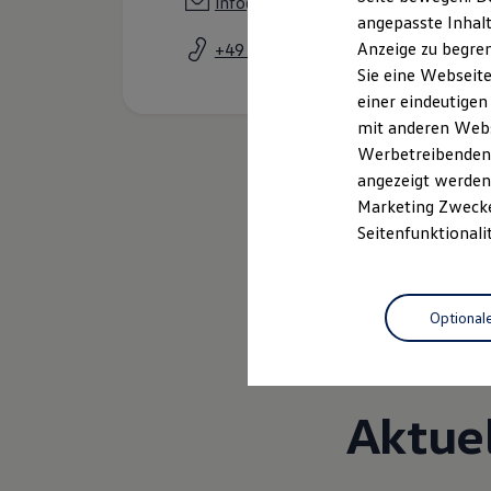
info@guenther-dasautohaus.de
Kfz-Versicherung für Nutzfahrzeuge
angepasste Inhalt
Restschuldversicherung
Anzeige zu begren
+49 6283 22020
Wartungsverträge
Besitzer & Service
Sie eine Webseite
Reparatur & Service
einer eindeutigen
Sommer-Special
mit anderen Webse
Reparatur, Pflege & Inspektion
Servicetermin anfragen
Werbetreibenden,
Service-Vorteile bei Volkswagen Nutzfahrzeuge
angezeigt werden 
ServicePlus
Marketing Zwecken
Economy Service
Räder & Reifen Service
Seitenfunktionali
Ersatzfahrzeuge
Notdienst und Pannenhilfe
Software, Konnektivität & Apps
California App
Optional
VW Connect für Ihren ID. Buzz
VW Connect für Ihren Transporter/Caravelle
VW Connect für Ihren Amarok
VW Connect für andere Modelle
Connect Pro
Aktue
Fleet Interface Data
Multistop Pathfinder
Übersicht Software Updates
Hilfreiches für Besitzer