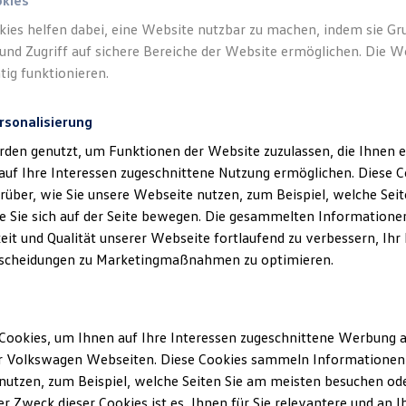
okies
kies helfen dabei, eine Website nutzbar zu machen, indem sie G
Verantwort
und Zugriff auf sichere Bereiche der Website ermöglichen. Die W
Günther 
tig funktionieren.
rsonalisierung
rden genutzt, um Funktionen der Website zuzulassen, die Ihnen e
auf Ihre Interessen zugeschnittene Nutzung ermöglichen. Diese
über, wie Sie unsere Webseite nutzen, zum Beispiel, welche Sei
 Sie sich auf der Seite bewegen. Die gesammelten Informationen
eit und Qualität unserer Webseite fortlaufend zu verbessern, Ihr
scheidungen zu Marketingmaßnahmen zu optimieren.
Unsere Abteilungen
Cookies, um Ihnen auf Ihre Interessen zugeschnittene Werbung a
Montag
-
Freitag
08:00
-
17:00
Uhr
r Volkswagen Webseiten. Diese Cookies sammeln Informationen 
eim
Samstag
08:00
-
12:00
Uhr
utzen, zum Beispiel, welche Seiten Sie am meisten besuchen oder
r Zweck dieser Cookies ist es, Ihnen für Sie relevantere und an I