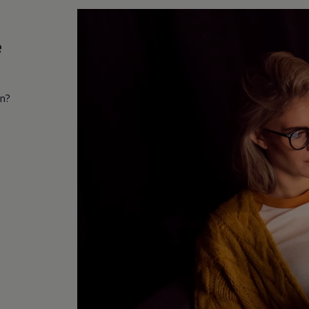
e
in?