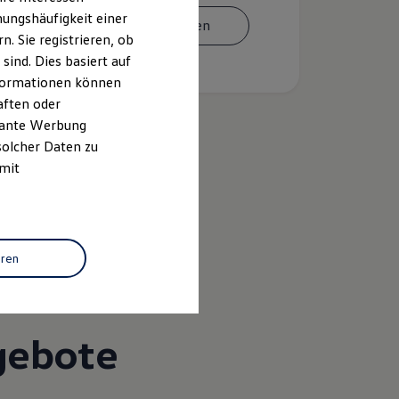
ungshäufigkeit einer
Termin vereinbaren
. Sie registrieren, ob
ind. Dies basiert auf
Informationen können
aften oder
evante Werbung
solcher Daten zu
 mit
k
eren
gebote