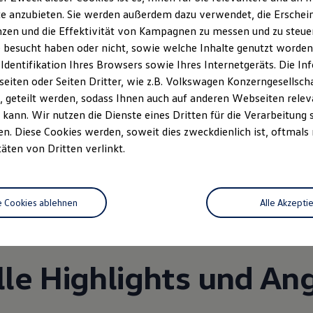
e anzubieten. Sie werden außerdem dazu verwendet, die Erschein
zen und die Effektivität von Kampagnen zu messen und zu steuern
 besucht haben oder nicht, sowie welche Inhalte genutzt worden s
 Identifikation Ihres Browsers sowie Ihres Internetgeräts. Die 
iten oder Seiten Dritter, wie z.B. Volkswagen Konzerngesellsch
 geteilt werden, sodass Ihnen auch auf anderen Webseiten rel
kann. Wir nutzen die Dienste eines Dritten für die Verarbeitung 
. Diese Cookies werden, soweit dies zweckdienlich ist, oftmals
Unsere Leistungen
im Überblic
täten von Dritten verlinkt.
Service
e Cookies ablehnen
Alle Akzepti
lle Highlights und An