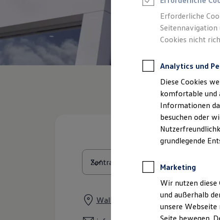
Erforderliche Co
Rettungsdienste
ONE Business ID Vorteile
Erforderliche Coo
Fahrzeugsuche & Marktplatz
Seitennavigation 
Fahrzeugsuche
Cookies nicht rich
Fahrzeuge online kaufen
Digitaler Marktplatz
Kauf & Finanzierung
Analytics und Pe
Online-Fahrzeugbewertung
Aktionen & Angebote
Diese Cookies we
E-Auto-Förderung
Für Privatkunden
komfortable und 
Für Gewerbekunden
Informationen dar
Profi Paket
besuchen oder wie
TopDeal
Gebrauchtwagen
Nutzerfreundlichk
ProfiPartner für Gebrauchtwagen
grundlegende Ent
Zertifizierte Gebrauchtwagen
Finanzierung
Für Privatkunden
Marketing
Für Gewerbekunden
Leasing
Wir nutzen diese 
Für Privatkunden
und außerhalb de
Für Gewerbekunden
Walldürner Straße 29, 74736 Hardh
unsere Webseite n
Versicherungen & Garantien
Garantien
Seite bewegen. De