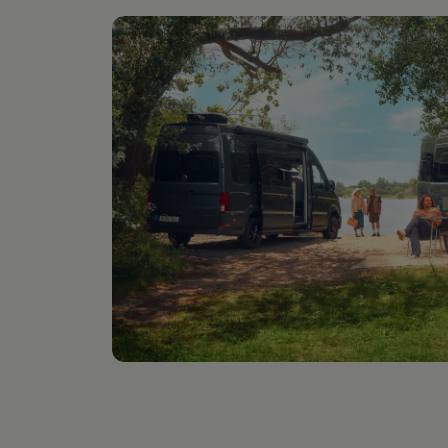
Digitales Bordbuch
Fahrerassistenz- und Sicherheitssysteme
Kontrollleuchten
Kurzfahrprofile und Ölverdünnung
Batterieverordnung
XTL-Dieselkraftstoff
Ersatzteile und Betriebsflüssigkeiten
Original Zubehör und Lifestyle Produkte
myVolkswagen
myVolkswagen Business
Elektrisch & Autonom
Elektro - & Hybridfahrzeuge
Unser Ansatz
Klimafreundlicher Strom
Reichweite & Ladelösungen
Reichweitensimulator
Ladezeitensimulator
Ladelösungen für Privatkunden
Ladelösungen für Gewerbekunden
Wallbox und Ladekabel
Bidirektionales Laden
Förderung & Kosten der Elektrofahrzeuge
Fördermöglichkeiten für Privatkunden
Fördermöglichkeiten für Gewerbekunden
Kostensimulator