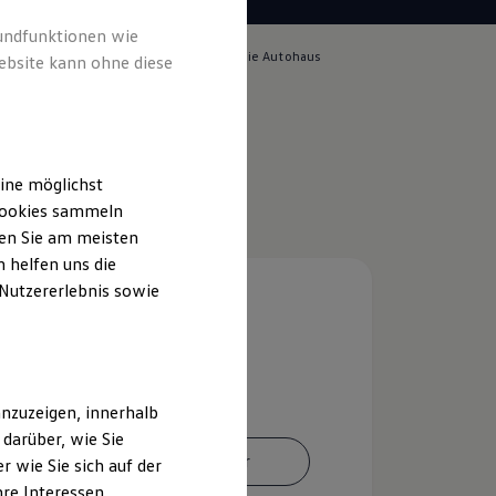
rundfunktionen wie
lich für die Inhalte auf dieser Seite ist die Autohaus
ebsite kann ohne diese
GmbH
(
Impressum & Rechtliches
)
ine möglichst
 Cookies sammeln
ten Sie am meisten
 helfen uns die
 Nutzererlebnis sowie
nzuzeigen, innerhalb
darüber, wie Sie
Ansprechpartner
 wie Sie sich auf der
hre Interessen