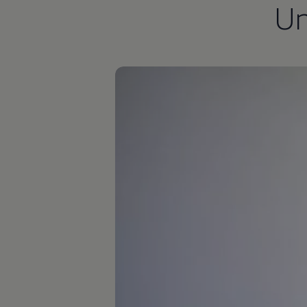
U
Autonomes Fahren
Mehr zum ID. Buzz
Online Beratung
California Welt
California Club
California Magazin & Ratgeber
Vanlife
Ratgeber
Routen & Reisen
California Reisen & Erlebnisse
California App
California Lifestyle & Zubehör
Übernachten im California
Marke
Unternehmen
Karriere
Karriere im Unternehmen
Karriere im Autohaus
Nachhaltigkeit
Kunden
Gesellschaft
Natur
Events
Rückblick VW Bus Festival 2023
75 Jahre Bulli Jubiläum