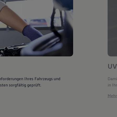
UV
Anforderungen Ihres Fahrzeugs und
Damit
ten sorgfältig geprüft.
in Ih
Mehr