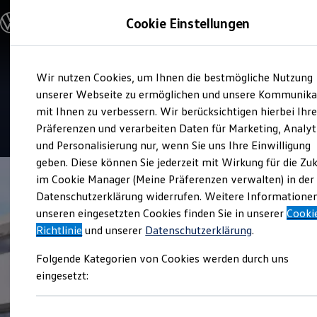
Modelle & Konfigurator
Cookie Einstellungen
Nutzfahrzeuge
Nutzfahrzeugkategorien entdecken
Modelle konfigurieren
Konfiguration laden
Zum
Zum
Modelle vergleichen
Service
Wir nutzen Cookies, um Ihnen die bestmögliche Nutzung
Hauptinhalt
Footer
Vorgängermodelle und Oldtimer
Autohaus Gommlich
springen
springen
unserer Webseite zu ermöglichen und unsere Kommunika
Vorgängermodelle
Oldtimer
mit Ihnen zu verbessern. Wir berücksichtigen hierbei Ihr
Bulli Historie
4.8
|
29 Bewertungen
Präferenzen und verarbeiten Daten für Marketing, Analyt
Branchenlösungen & Gewerbekunden
und Personalisierung nur, wenn Sie uns Ihre Einwilligung
Umbaulösungen und Hersteller finden
Auf- und Umbauten entdecken & konfigurieren
geben. Diese können Sie jederzeit mit Wirkung für die Zu
Groß- und Sonderkunden
im Cookie Manager (Meine Präferenzen verwalten) in der
Großkunden
Datenschutzerklärung widerrufen. Weitere Informatione
Kommunen & Behörden
Journalisten
unseren eingesetzten Cookies finden Sie in unserer
Cooki
Sportvereine
Richtlinie
und unserer
Datenschutzerklärung
.
Branchenlösungen
Bau & Handwerk
Folgende Kategorien von Cookies werden durch uns
Gewerbliche Personenbeförderung
Service & mobile Werkstätten
eingesetzt:
Kurier, Logistik & Handel
Menschen mit Behinderung
Kühlfahrzeuge