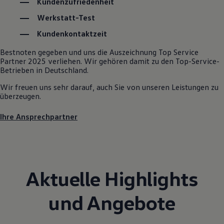
Kundenzufriedenheit
Kostensimulator
Autonomes Fahren
Werkstatt-Test
Mehr zum ID. Buzz
Kundenkontaktzeit
Online Beratung
California Welt
Bestnoten gegeben und uns die Auszeichnung Top Service
California Club
Partner 2025 verliehen. Wir gehören damit zu den Top-Service-
California Magazin & Ratgeber
Betrieben in Deutschland.
Vanlife
Ratgeber
Wir freuen uns sehr darauf, auch Sie von unseren Leistungen zu
Routen & Reisen
überzeugen.
California Reisen & Erlebnisse
California App
California Lifestyle & Zubehör
Ihre Ansprechpartner
Übernachten im California
Marke
Unternehmen
Karriere
Karriere im Unternehmen
Karriere im Autohaus
Aktuelle Highlights
Nachhaltigkeit
Kunden
und Angebote
Gesellschaft
Natur
Events
Rückblick VW Bus Festival 2023