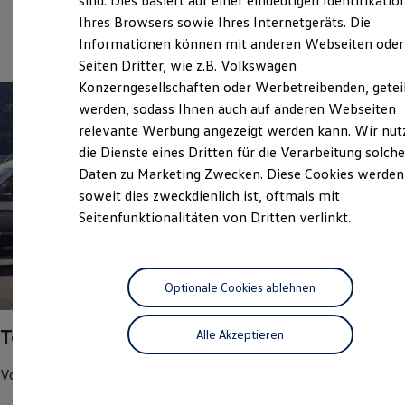
sind. Dies basiert auf einer eindeutigen Identifikatio
Hilfreiches für Besitzer
Service
Ihres Browsers sowie Ihres Internetgeräts. Die
Digitales Bordbuch
Informationen können mit anderen Webseiten oder
Fahrerassistenz- und Sicherheitssysteme
Kontrollleuchten
Seiten Dritter, wie z.B. Volkswagen
Kurzfahrprofile und Ölverdünnung
Konzerngesellschaften oder Werbetreibenden, getei
Batterieverordnung
werden, sodass Ihnen auch auf anderen Webseiten
XTL-Dieselkraftstoff
Ersatzteile und Betriebsflüssigkeiten
relevante Werbung angezeigt werden kann. Wir nut
Original Zubehör und Lifestyle Produkte
die Dienste eines Dritten für die Verarbeitung solche
myVolkswagen
Daten zu Marketing Zwecken. Diese Cookies werden
myVolkswagen Business
Elektrisch & Autonom
soweit dies zweckdienlich ist, oftmals mit
Elektro - & Hybridfahrzeuge
Seitenfunktionalitäten von Dritten verlinkt.
Unser Ansatz
Klimafreundlicher Strom
Reichweite & Ladelösungen
Reichweitensimulator
1
Ladezeitensimulator
Optionale Cookies ablehnen
Ladelösungen für Privatkunden
Ladelösungen für Gewerbekunden
Top Service Partner 2025
Alle Akzeptieren
Wallbox und Ladekabel
Bidirektionales Laden
Förderung & Kosten der Elektrofahrzeuge
Volkswagen
Nutzfahrzeuge
hat uns in den Bereichen
Fördermöglichkeiten für Privatkunden
Fördermöglichkeiten für Gewerbekunden