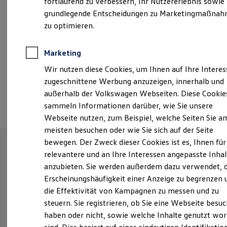
fortlaufend zu verbessern, Ihr Nutzererlebnis sowie
Garantien
grundlegende Entscheidungen zu Marketingmaßna
info@autohaus-gommlich.de
Kfz-Versicherung für Nutzfahrzeuge
Restschuldversicherung
zu optimieren.
Wartungsverträge
+49 351 831850
Besitzer & Service
Reparatur & Service
Marketing
Sommer-Special
Ansprechpartner
Wir nutzen diese Cookies, um Ihnen auf Ihre Intere
Reparatur, Pflege & Inspektion
Servicetermin anfragen
zugeschnittene Werbung anzuzeigen, innerhalb und
Service-Vorteile bei Volkswagen Nutzfahrzeuge
außerhalb der Volkswagen Webseiten. Diese Cookie
Termin vereinbaren
ServicePlus
sammeln Informationen darüber, wie Sie unsere
Economy Service
Räder & Reifen Service
Webseite nutzen, zum Beispiel, welche Seiten Sie a
Ersatzfahrzeuge
meisten besuchen oder wie Sie sich auf der Seite
Notdienst und Pannenhilfe
bewegen. Der Zweck dieser Cookies ist es, Ihnen für
Software, Konnektivität & Apps
California App
relevantere und an Ihre Interessen angepasste Inhal
VW Connect für Ihren ID. Buzz
Unsere Leistungen
im
anzubieten. Sie werden außerdem dazu verwendet, d
VW Connect für Ihren Transporter/Caravelle
Überblick
Erscheinungshäufigkeit einer Anzeige zu begrenzen 
VW Connect für Ihren Amarok
VW Connect für andere Modelle
die Effektivität von Kampagnen zu messen und zu
Connect Pro
steuern. Sie registrieren, ob Sie eine Webseite besuc
Fleet Interface Data
Service
haben oder nicht, sowie welche Inhalte genutzt wo
Multistop Pathfinder
Übersicht Software Updates
Volkswagen Economy