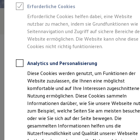
Feuerwehr
Erforderliche Cookies
Rettungsdienste
ONE Business ID Vorteile
Erforderliche Cookies helfen dabei, eine Website
Fahrzeugsuche & Marktplatz
nutzbar zu machen, indem sie Grundfunktionen wie
Fahrzeugsuche
Fahrzeuge online kaufen
Seitennavigation und Zugriff auf sichere Bereiche de
Digitaler Marktplatz
Website ermöglichen. Die Website kann ohne diese
Kauf & Finanzierung
Cookies nicht richtig funktionieren.
Online-Fahrzeugbewertung
Aktionen & Angebote
E-Auto-Förderung
Analytics und Personalisierung
Für Privatkunden
Verantwortlich für die Inhalte auf dieser Seite ist die Autohaus
Für Gewerbekunden
Diese Cookies werden genutzt, um Funktionen der
Gommlich GmbH - Co. KG
(
Impressum & Rechtliches
)
Profi Paket
Website zuzulassen, die Ihnen eine möglichst
TopDeal
Gebrauchtwagen
komfortable und auf Ihre Interessen zugeschnittene
ProfiPartner für Gebrauchtwagen
Unsere 
Nutzung ermöglichen. Diese Cookies sammeln
Zertifizierte Gebrauchtwagen
Informationen darüber, wie Sie unsere Webseite nu
Finanzierung
Für Privatkunden
zum Beispiel, welche Seiten Sie am meisten besuch
Für Gewerbekunden
Meißner Straße 140, 01445 Radebeul
oder wie Sie sich auf der Seite bewegen. Die
Leasing
gesammelten Informationen helfen uns die
Für Privatkunden
Montag
-
Freitag
06:30
-
18:00
Uhr
Für Gewerbekunden
Nutzerfreundlichkeit und Qualität unserer Webseite
Versicherungen & Garantien