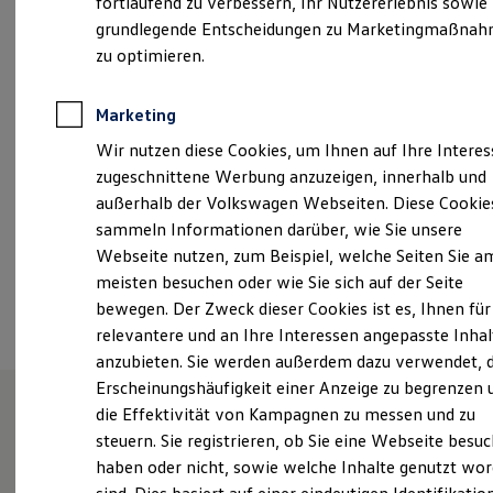
fortlaufend zu verbessern, Ihr Nutzererlebnis sowie
Freitag
07:30
-
16:00
Uhr
Kfz-Versicherung für Nutzfahrzeuge
grundlegende Entscheidungen zu Marketingmaßna
Restschuldversicherung
Samstag
08:00
-
12:00
Uhr
Wartungsverträge
zu optimieren.
Während der Mittagszeit 12-13 Uhr ist die Service-
Besitzer & Service
Reparatur & Service
Zentrale erreichbar. An den Samstagen
...
Sommer-Special
Marketing
Mehr anzeigen
Reparatur, Pflege & Inspektion
Wir nutzen diese Cookies, um Ihnen auf Ihre Intere
Servicetermin anfragen
+49 8071 92030
Service-Vorteile bei Volkswagen Nutzfahrzeuge
zugeschnittene Werbung anzuzeigen, innerhalb und
ServicePlus
außerhalb der Volkswagen Webseiten. Diese Cookie
Economy Service
sammeln Informationen darüber, wie Sie unsere
Räder & Reifen Service
Ansprechpartner
Ersatzfahrzeuge
Webseite nutzen, zum Beispiel, welche Seiten Sie a
Notdienst und Pannenhilfe
meisten besuchen oder wie Sie sich auf der Seite
Software, Konnektivität & Apps
Termin vereinbaren
bewegen. Der Zweck dieser Cookies ist es, Ihnen für
California App
VW Connect für Ihren ID. Buzz
relevantere und an Ihre Interessen angepasste Inhal
VW Connect für Ihren Transporter/Caravelle
anzubieten. Sie werden außerdem dazu verwendet, d
VW Connect für Ihren Amarok
Erscheinungshäufigkeit einer Anzeige zu begrenzen 
VW Connect für andere Modelle
Connect Pro
die Effektivität von Kampagnen zu messen und zu
Fleet Interface Data
steuern. Sie registrieren, ob Sie eine Webseite besuc
Unsere Leistungen
im
Multistop Pathfinder
haben oder nicht, sowie welche Inhalte genutzt wo
Übersicht Software Updates
Überblick
Hilfreiches für Besitzer