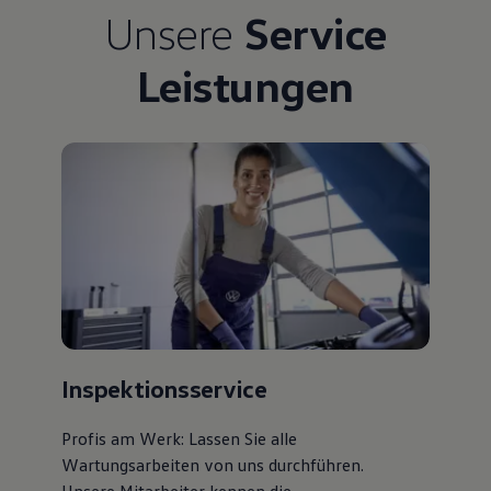
Unsere
Service
Bulli Magazin
Fahrzeugabholung ab Werk
Uptime
Leistungen
Inspektionsservice
Profis am Werk: Lassen Sie alle
Wartungsarbeiten von uns durchführen.
Unsere Mitarbeiter kennen die