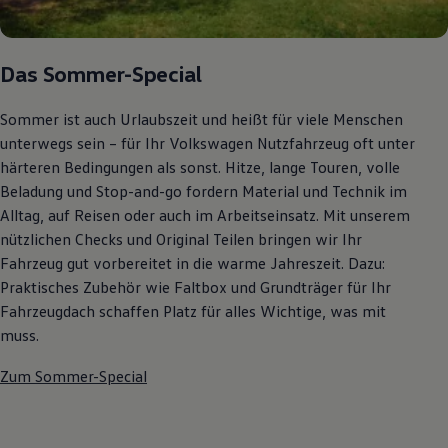
Autonomes Fahren
Mehr zum ID. Buzz
Online Beratung
California Welt
Das Sommer-Special
California Club
California Magazin & Ratgeber
Sommer ist auch Urlaubszeit und heißt für viele Menschen
Vanlife
Ratgeber
unterwegs sein – für Ihr Volkswagen Nutzfahrzeug oft unter
Routen & Reisen
härteren Bedingungen als sonst. Hitze, lange Touren, volle
California Reisen & Erlebnisse
Beladung und Stop-and-go fordern Material und Technik im
California App
California Lifestyle & Zubehör
Alltag, auf Reisen oder auch im Arbeitseinsatz. Mit unserem
Übernachten im California
nützlichen Checks und Original Teilen bringen wir Ihr
Marke
Fahrzeug gut vorbereitet in die warme Jahreszeit. Dazu:
Unternehmen
Karriere
Praktisches Zubehör wie Faltbox und Grundträger für Ihr
Karriere im Unternehmen
Fahrzeugdach schaffen Platz für alles Wichtige, was mit
Karriere im Autohaus
muss.
Nachhaltigkeit
Kunden
Gesellschaft
Zum Sommer-Special
Natur
Events
Rückblick VW Bus Festival 2023
75 Jahre Bulli Jubiläum