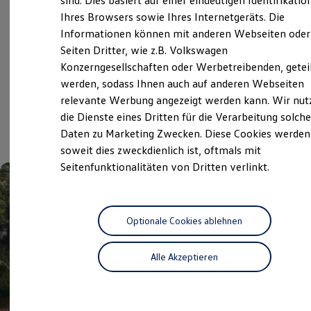
sind. Dies basiert auf einer eindeutigen Identifikatio
Digitales Bordbuch
Ihres Browsers sowie Ihres Internetgeräts. Die
Fahrerassistenz- und Sicherheitssysteme
Service
Informationen können mit anderen Webseiten oder
Kontrollleuchten
Kurzfahrprofile und Ölverdünnung
Seiten Dritter, wie z.B. Volkswagen
Batterieverordnung
Konzerngesellschaften oder Werbetreibenden, getei
XTL-Dieselkraftstoff
werden, sodass Ihnen auch auf anderen Webseiten
Ersatzteile und Betriebsflüssigkeiten
Aktuelle Highlights
Original Zubehör und Lifestyle Produkte
relevante Werbung angezeigt werden kann. Wir nut
myVolkswagen
die Dienste eines Dritten für die Verarbeitung solche
und Angebote
myVolkswagen Business
Daten zu Marketing Zwecken. Diese Cookies werden
Elektrisch & Autonom
Elektro - & Hybridfahrzeuge
soweit dies zweckdienlich ist, oftmals mit
Unser Ansatz
Seitenfunktionalitäten von Dritten verlinkt.
Klimafreundlicher Strom
Reichweite & Ladelösungen
Reichweitensimulator
Ladezeitensimulator
Ladelösungen für Privatkunden
Optionale Cookies ablehnen
Ladelösungen für Gewerbekunden
Wallbox und Ladekabel
Alle Akzeptieren
Bidirektionales Laden
Förderung & Kosten der Elektrofahrzeuge
Fördermöglichkeiten für Privatkunden
Fördermöglichkeiten für Gewerbekunden
Kostensimulator