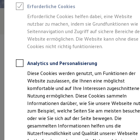
Rettungsdienste
Erforderliche Cookies
ONE Business ID Vorteile
Fahrzeugsuche & Marktplatz
Erforderliche Cookies helfen dabei, eine Website
Fahrzeugsuche
nutzbar zu machen, indem sie Grundfunktionen wie
Fahrzeuge online kaufen
Digitaler Marktplatz
Seitennavigation und Zugriff auf sichere Bereiche de
Kauf & Finanzierung
Website ermöglichen. Die Website kann ohne diese
Online-Fahrzeugbewertung
Cookies nicht richtig funktionieren.
Aktionen & Angebote
E-Auto-Förderung
Für Privatkunden
Analytics und Personalisierung
Für Gewerbekunden
Verantwortlich für die Inhalte auf dieser Seite ist die Autohaus
Profi Paket
Diese Cookies werden genutzt, um Funktionen der
Gartner GmbH - Co. KG
(
Impressum & Rechtliches
)
TopDeal
Website zuzulassen, die Ihnen eine möglichst
Gebrauchtwagen
ProfiPartner für Gebrauchtwagen
komfortable und auf Ihre Interessen zugeschnittene
Zertifizierte Gebrauchtwagen
Unsere 
Nutzung ermöglichen. Diese Cookies sammeln
Finanzierung
Informationen darüber, wie Sie unsere Webseite nu
Für Privatkunden
Für Gewerbekunden
zum Beispiel, welche Seiten Sie am meisten besuch
Leasing
Rosenheimer Straße 22, 83549 Eiselfing
oder wie Sie sich auf der Seite bewegen. Die
Für Privatkunden
gesammelten Informationen helfen uns die
Für Gewerbekunden
Montag
-
Donnerstag
07:30
-
17:00
Uhr
Versicherungen & Garantien
Nutzerfreundlichkeit und Qualität unserer Webseite
Garantien