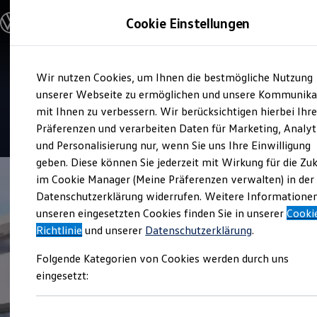
Modelle & Konfigurator
Cookie Einstellungen
Nutzfahrzeuge
Nutzfahrzeugkategorien entdecken
Modelle konfigurieren
Konfiguration laden
Zum
Zum
Modelle vergleichen
Service
Wir nutzen Cookies, um Ihnen die bestmögliche Nutzung
Hauptinhalt
Footer
Vorgängermodelle und Oldtimer
Autohaus Gartner
springen
springen
unserer Webseite zu ermöglichen und unsere Kommunika
Vorgängermodelle
Oldtimer
mit Ihnen zu verbessern. Wir berücksichtigen hierbei Ihr
Bulli Historie
4.8
|
43 Bewertungen
Präferenzen und verarbeiten Daten für Marketing, Analyt
Branchenlösungen & Gewerbekunden
und Personalisierung nur, wenn Sie uns Ihre Einwilligung
Umbaulösungen und Hersteller finden
Auf- und Umbauten entdecken & konfigurieren
geben. Diese können Sie jederzeit mit Wirkung für die Zu
Groß- und Sonderkunden
im Cookie Manager (Meine Präferenzen verwalten) in der
Großkunden
Datenschutzerklärung widerrufen. Weitere Informatione
Kommunen & Behörden
Journalisten
unseren eingesetzten Cookies finden Sie in unserer
Cooki
Sportvereine
Richtlinie
und unserer
Datenschutzerklärung
.
Branchenlösungen
Bau & Handwerk
Folgende Kategorien von Cookies werden durch uns
Gewerbliche Personenbeförderung
Service & mobile Werkstätten
eingesetzt:
Kurier, Logistik & Handel
Kühlfahrzeuge
Feuerwehr