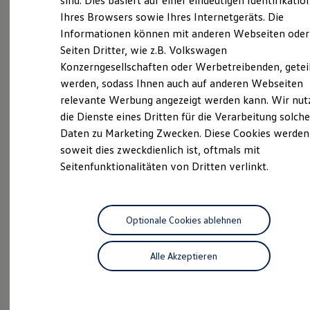
sind. Dies basiert auf einer eindeutigen Identifikatio
Hilfreiches für Besitzer
Service
Ihres Browsers sowie Ihres Internetgeräts. Die
Digitales Bordbuch
Informationen können mit anderen Webseiten oder
Fahrerassistenz- und Sicherheitssysteme
Kontrollleuchten
Seiten Dritter, wie z.B. Volkswagen
Kurzfahrprofile und Ölverdünnung
Unsere
Service
Konzerngesellschaften oder Werbetreibenden, getei
Batterieverordnung
werden, sodass Ihnen auch auf anderen Webseiten
XTL-Dieselkraftstoff
Ersatzteile und Betriebsflüssigkeiten
Leistungen
relevante Werbung angezeigt werden kann. Wir nut
Original Zubehör und Lifestyle Produkte
die Dienste eines Dritten für die Verarbeitung solche
myVolkswagen
Daten zu Marketing Zwecken. Diese Cookies werden
myVolkswagen Business
Elektrisch & Autonom
soweit dies zweckdienlich ist, oftmals mit
Elektro - & Hybridfahrzeuge
Seitenfunktionalitäten von Dritten verlinkt.
Unser Ansatz
Klimafreundlicher Strom
Reichweite & Ladelösungen
Reichweitensimulator
Ladezeitensimulator
Optionale Cookies ablehnen
Ladelösungen für Privatkunden
Ladelösungen für Gewerbekunden
Alle Akzeptieren
Wallbox und Ladekabel
Bidirektionales Laden
Förderung & Kosten der Elektrofahrzeuge
Fördermöglichkeiten für Privatkunden
Inspektionsservice
Fördermöglichkeiten für Gewerbekunden