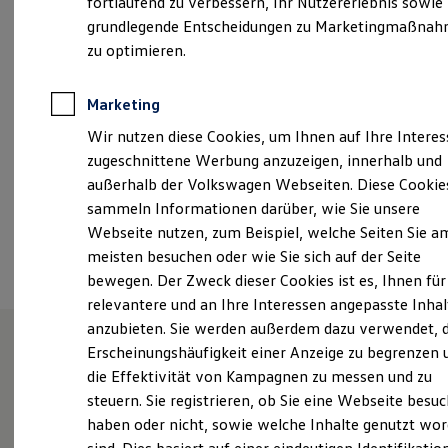
fortlaufend zu verbessern, Ihr Nutzererlebnis sowie
13:00
-
17:00
Uhr
Garantien
grundlegende Entscheidungen zu Marketingmaßna
Kfz-Versicherung für Nutzfahrzeuge
Samstag
09:00
-
12:00
Uhr
Restschuldversicherung
zu optimieren.
Wartungsverträge
info@auto-fimpel.de
Besitzer & Service
Reparatur & Service
Marketing
Sommer-Special
+49 7524 977990
Wir nutzen diese Cookies, um Ihnen auf Ihre Intere
Reparatur, Pflege & Inspektion
Servicetermin anfragen
zugeschnittene Werbung anzuzeigen, innerhalb und
Service-Vorteile bei Volkswagen Nutzfahrzeuge
außerhalb der Volkswagen Webseiten. Diese Cookie
Ansprechpartner
ServicePlus
sammeln Informationen darüber, wie Sie unsere
Economy Service
Räder & Reifen Service
Webseite nutzen, zum Beispiel, welche Seiten Sie a
Ersatzfahrzeuge
Termin vereinbaren
meisten besuchen oder wie Sie sich auf der Seite
Notdienst und Pannenhilfe
bewegen. Der Zweck dieser Cookies ist es, Ihnen für
Software, Konnektivität & Apps
California App
relevantere und an Ihre Interessen angepasste Inhal
VW Connect für Ihren ID. Buzz
anzubieten. Sie werden außerdem dazu verwendet, d
VW Connect für Ihren Transporter/Caravelle
Erscheinungshäufigkeit einer Anzeige zu begrenzen 
VW Connect für Ihren Amarok
VW Connect für andere Modelle
Unsere Leistungen
im
die Effektivität von Kampagnen zu messen und zu
Connect Pro
steuern. Sie registrieren, ob Sie eine Webseite besuc
Überblick
Fleet Interface Data
haben oder nicht, sowie welche Inhalte genutzt wo
Multistop Pathfinder
Übersicht Software Updates