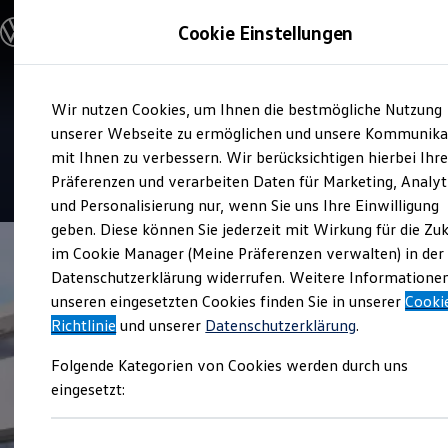
Modelle & Konfigurator
Cookie Einstellungen
Nutzfahrzeuge
Nutzfahrzeugkategorien entdecken
Modelle konfigurieren
Konfiguration laden
Zum
Zum
Modelle vergleichen
Service
Wir nutzen Cookies, um Ihnen die bestmögliche Nutzung
Hauptinhalt
Footer
Vorgängermodelle und Oldtimer
Autohaus Fimpel
springen
springen
unserer Webseite zu ermöglichen und unsere Kommunika
Vorgängermodelle
Oldtimer
mit Ihnen zu verbessern. Wir berücksichtigen hierbei Ihr
Bulli Historie
5
|
42 Bewertungen
Präferenzen und verarbeiten Daten für Marketing, Analyt
Branchenlösungen & Gewerbekunden
und Personalisierung nur, wenn Sie uns Ihre Einwilligung
Umbaulösungen und Hersteller finden
Auf- und Umbauten entdecken & konfigurieren
geben. Diese können Sie jederzeit mit Wirkung für die Zu
Groß- und Sonderkunden
im Cookie Manager (Meine Präferenzen verwalten) in der
Großkunden
Datenschutzerklärung widerrufen. Weitere Informatione
Kommunen & Behörden
Journalisten
unseren eingesetzten Cookies finden Sie in unserer
Cooki
Sportvereine
Richtlinie
und unserer
Datenschutzerklärung
.
Branchenlösungen
Bau & Handwerk
Folgende Kategorien von Cookies werden durch uns
Gewerbliche Personenbeförderung
Service & mobile Werkstätten
eingesetzt:
Kurier, Logistik & Handel
Menschen mit Behinderung
Kühlfahrzeuge