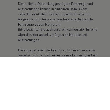
Die in dieser Darstellung gezeigten Fahrzeuge und
Ausstattungen können in einzelnen Details vom
aktuellen deutschen Lieferprogramm abweichen.
Abgebildet sind teilweise Sonderausstattungen der
Fahrzeuge gegen Mehrpreis.
Bitte beachten Sie auch unseren Konfigurator für eine
Übersicht der aktuell verfügbaren Modelle und
Ausstattungen.
Die angegebenen Verbrauchs- und Emissionswerte
beziehen sich nicht auf ein einzelnes Fahrzeug und sind
nicht Bestandteil des Angebots, sondern dienen allein
Vergleichszwecken zwischen den verschiedenen
Fahrzeugtypen. Zusatzausstattungen und Zubehör
(Anbauteile, Reifenformat usw.) können relevante
Fahrzeugparameter, wie
z. B.
Gewicht, Rollwiderstand
und Aerodynamik verändern und neben Witterungs-
und Verkehrsbedingungen sowie dem individuellen
Fahrverhalten den Kraftstoffverbrauch, den
Stromverbrauch, die CO₂-Emissionen und die
Fahrleistungswerte eines Fahrzeugs beeinflussen.