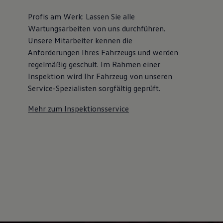
Kostensimulator
Profis am Werk: Lassen Sie alle
Autonomes Fahren
Mehr zum ID. Buzz
Wartungsarbeiten von uns durchführen.
Online Beratung
Unsere Mitarbeiter kennen die
California Welt
Anforderungen Ihres Fahrzeugs und werden
California Club
California Magazin & Ratgeber
regelmäßig geschult. Im Rahmen einer
Vanlife
Inspektion wird Ihr Fahrzeug von unseren
Ratgeber
Service-Spezialisten sorgfältig geprüft.
Routen & Reisen
California Reisen & Erlebnisse
California App
Mehr zum Inspektionsservice
California Lifestyle & Zubehör
Übernachten im California
Marke
Unternehmen
Karriere
Karriere im Unternehmen
Karriere im Autohaus
Nachhaltigkeit
Kunden
Gesellschaft
Natur
Events
Rückblick VW Bus Festival 2023