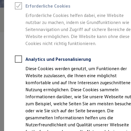
Feuerwehr
Erforderliche Cookies
Rettungsdienste
ONE Business ID Vorteile
Erforderliche Cookies helfen dabei, eine Website
Fahrzeugsuche & Marktplatz
nutzbar zu machen, indem sie Grundfunktionen wie
Fahrzeugsuche
Fahrzeuge online kaufen
Seitennavigation und Zugriff auf sichere Bereiche de
Digitaler Marktplatz
Website ermöglichen. Die Website kann ohne diese
Kauf & Finanzierung
Cookies nicht richtig funktionieren.
Online-Fahrzeugbewertung
Aktionen & Angebote
E-Auto-Förderung
Analytics und Personalisierung
Für Privatkunden
Verantwortlich für die Inhalte auf dieser Seite ist die Autohaus
Für Gewerbekunden
Diese Cookies werden genutzt, um Funktionen der
Fimpel GmbH
(
Impressum & Rechtliches
)
Profi Paket
Website zuzulassen, die Ihnen eine möglichst
TopDeal
Gebrauchtwagen
komfortable und auf Ihre Interessen zugeschnittene
ProfiPartner für Gebrauchtwagen
Unsere 
Nutzung ermöglichen. Diese Cookies sammeln
Zertifizierte Gebrauchtwagen
Informationen darüber, wie Sie unsere Webseite nu
Finanzierung
Für Privatkunden
zum Beispiel, welche Seiten Sie am meisten besuch
Für Gewerbekunden
Riedweg 6, 88339 Bad Waldsee
oder wie Sie sich auf der Seite bewegen. Die
Leasing
gesammelten Informationen helfen uns die
Für Privatkunden
Montag
-
Freitag
07:30
-
12:00
Uhr
Für Gewerbekunden
Nutzerfreundlichkeit und Qualität unserer Webseite
Versicherungen & Garantien