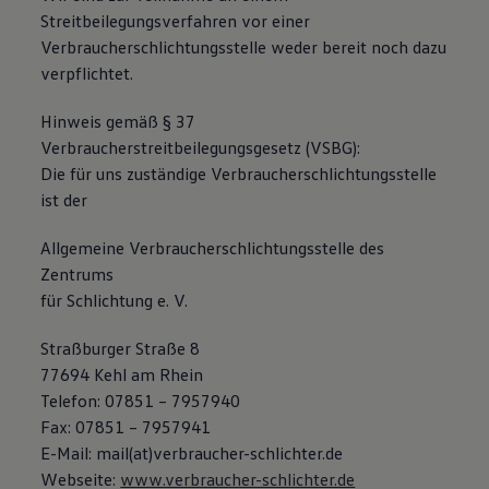
75 Jahre Bulli Jubiläum
Streitbeilegungsverfahren vor einer
Bulli Magazin
Verbraucherschlichtungsstelle weder bereit noch dazu
Fahrzeugabholung ab Werk
verpflichtet.
Hinweis gemäß § 37
Verbraucherstreitbeilegungsgesetz (VSBG):
Die für uns zuständige Verbraucherschlichtungsstelle
ist der
Allgemeine Verbraucherschlichtungsstelle des
Zentrums
für Schlichtung e. V.
Straßburger Straße 8
77694 Kehl am Rhein
Telefon: 07851 – 7957940
Fax: 07851 – 7957941
E-Mail: mail(at)verbraucher-schlichter.de
Webseite:
www.verbraucher-schlichter.de