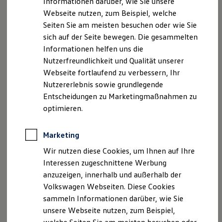
Informationen darüber, wie Sie unsere
VW Tel.: 04121 2650 220
Garantien
Webseite nutzen, zum Beispiel, welche
Fax : 04121 2650 103
Kfz-Versicherung für Nutzfahrzeuge
Restschuldversicherung
Seiten Sie am meisten besuchen oder wie Sie
E-Mail:
info@autohaus-elmshorn.de
Wartungsverträge
sich auf der Seite bewegen. Die gesammelten
Besitzer & Service
Diese Vertreten durchpersönlich haftende
Informationen helfen uns die
Reparatur & Service
Gesellschafterin: Gebrüder Schmidt
Sommer-Special
Nutzerfreundlichkeit und Qualität unserer
Reparatur, Pflege & Inspektion
Verwaltungsgesellschaft mbH
Webseite fortlaufend zu verbessern, Ihr
Servicetermin anfragen
Geschäftsführer: Frank Lexau
Nutzererlebnis sowie grundlegende
Service-Vorteile bei Volkswagen Nutzfahrzeuge
Registergericht: Amtsgericht Pinneberg
ServicePlus
Entscheidungen zu Marketingmaßnahmen zu
Economy Service
Registernummer: HRB 1190 EL
optimieren.
Räder & Reifen Service
Ersatzfahrzeuge
Registergericht: Amtsgericht Pinneberg
Notdienst und Pannenhilfe
Marketing
Software, Konnektivität & Apps
Registernummer: HRA 169 EL
California App
Wir nutzen diese Cookies, um Ihnen auf Ihre
VW Connect für Ihren ID. Buzz
Berufsrechtliche Regelungen:
Interessen zugeschnittene Werbung
VW Connect für Ihren Transporter/Caravelle
Betriebsleiter: Frank Lexau
anzuzeigen, innerhalb und außerhalb der
VW Connect für Ihren Amarok
VW Connect für andere Modelle
Zuständige Kammer: Industrie- und Handelskammer
Volkswagen Webseiten. Diese Cookies
Connect Pro
zu Kiel
sammeln Informationen darüber, wie Sie
Fleet Interface Data
Bergstraße 2
unsere Webseite nutzen, zum Beispiel,
Multistop Pathfinder
Übersicht Software Updates
24103 Kiel