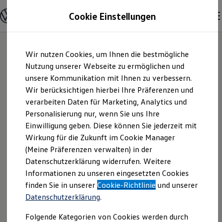
Modelle & Konfigurator
Cookie Einstellungen
Nutzfahrzeuge
Nutzfahrzeugkategorien entdecken
Modelle konfigurieren
Konfiguration laden
Zum
Zum
Modelle vergleichen
Wir nutzen Cookies, um Ihnen die bestmögliche
Hauptinhalt
Footer
Vorgängermodelle und Oldtimer
springen
springen
Nutzung unserer Webseite zu ermöglichen und
Vorgängermodelle
Oldtimer
unsere Kommunikation mit Ihnen zu verbessern.
Autohaus Elmshorn
Bulli Historie
Wir berücksichtigen hierbei Ihre Präferenzen und
Branchenlösungen & Gewerbekunden
verarbeiten Daten für Marketing, Analytics und
Umbaulösungen und Hersteller finden
GmbH & Co. KG |
Auf- und Umbauten entdecken & konfigurieren
Personalisierung nur, wenn Sie uns Ihre
Groß- und Sonderkunden
Einwilligung geben. Diese können Sie jederzeit mit
Impressum &
Großkunden
Wirkung für die Zukunft im Cookie Manager
Kommunen & Behörden
Journalisten
(Meine Präferenzen verwalten) in der
Rechtliches
Sportvereine
Datenschutzerklärung widerrufen. Weitere
Branchenlösungen
Informationen zu unseren eingesetzten Cookies
Bau & Handwerk
Gewerbliche Personenbeförderung
Hier finden Sie Informationen über die
finden Sie in unserer
Cookie-Richtlinie
und unserer
Service & mobile Werkstätten
Datenschutzerklärung
.
Autohaus Elmshorn GmbH & Co. KG als
Kurier, Logistik & Handel
Menschen mit Behinderung
verantwortliche Anbieterin von Inhalten
Folgende Kategorien von Cookies werden durch
Kühlfahrzeuge