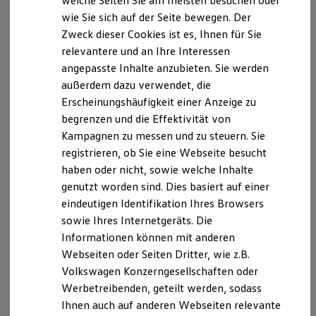
welche Seiten Sie am meisten besuchen oder
Hilfreiches für Besitzer
https://wis.ihk.de/ihk/kiel.htmlBerufsrechtliche
wie Sie sich auf der Seite bewegen. Der
Digitales Bordbuch
Regelungen: Handwerksordnung
Zweck dieser Cookies ist es, Ihnen für Sie
Fahrerassistenz- und Sicherheitssysteme
Kontrollleuchten
http://www.gesetze-im-internet.de/hwo/index.html
relevantere und an Ihre Interessen
Kurzfahrprofile und Ölverdünnung
angepasste Inhalte anzubieten. Sie werden
Batterieverordnung
Umsatzsteuer-Identifikationsnummer nach § 27a
außerdem dazu verwendet, die
XTL-Dieselkraftstoff
Umsatzsteuergesetz: DE 134520852
Ersatzteile und Betriebsflüssigkeiten
Erscheinungshäufigkeit einer Anzeige zu
Original Zubehör und Lifestyle Produkte
begrenzen und die Effektivität von
myVolkswagen
Inhaltlich Verantwortlicher soweit journalistische -
Kampagnen zu messen und zu steuern. Sie
myVolkswagen Business
redaktionelle Inhalte vorhanden sind (§ 18 Absatz 2
Elektrisch & Autonom
registrieren, ob Sie eine Webseite besucht
Elektro - & Hybridfahrzeuge
MStV):
haben oder nicht, sowie welche Inhalte
Unser Ansatz
Frank Lexau, Autohaus Elmshorn GmbH & Co. KG,
genutzt worden sind. Dies basiert auf einer
Klimafreundlicher Strom
Farmers Ring 2-6, 25337 Kölln-Reisiek
Reichweite & Ladelösungen
eindeutigen Identifikation Ihres Browsers
Reichweitensimulator
sowie Ihres Internetgeräts. Die
Ladezeitensimulator
Haftungshinweis
Informationen können mit anderen
Ladelösungen für Privatkunden
Trotz sorgfältiger inhaltlicher Kontrolle übernehmen
Ladelösungen für Gewerbekunden
Webseiten oder Seiten Dritter, wie z.B.
wir keine Haftung für die Inhalte externer Links. Für
Wallbox und Ladekabel
Volkswagen Konzerngesellschaften oder
Bidirektionales Laden
den Inhalt der verlinkten Seiten sind ausschließlich
Werbetreibenden, geteilt werden, sodass
Förderung & Kosten der Elektrofahrzeuge
deren Betreiber verantwortlich.
Fördermöglichkeiten für Privatkunden
Ihnen auch auf anderen Webseiten relevante
Fördermöglichkeiten für Gewerbekunden