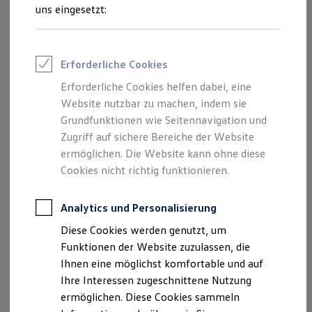
und Angeboten, die auf dieser Webseite
Feuerwehr
uns eingesetzt:
Rettungsdienste
speziell aufgeführt sind.
ONE Business ID Vorteile
Fahrzeugsuche & Marktplatz
Fahrzeugsuche
Erforderliche Cookies
Fahrzeuge online kaufen
Digitaler Marktplatz
Erforderliche Cookies helfen dabei, eine
Impressum
Kauf & Finanzierung
Website nutzbar zu machen, indem sie
Online-Fahrzeugbewertung
Aktionen & Angebote
Grundfunktionen wie Seitennavigation und
Datenschutzerklärung
E-Auto-Förderung
Zugriff auf sichere Bereiche der Website
Für Privatkunden
ermöglichen. Die Website kann ohne diese
Für Gewerbekunden
Profi Paket
Cookies nicht richtig funktionieren.
Impressum
TopDeal
Gebrauchtwagen
ProfiPartner für Gebrauchtwagen
Analytics und Personalisierung
Autohaus Elmshorn GmbH & Co. KG
Zertifizierte Gebrauchtwagen
Diese Cookies werden genutzt, um
Vertragshändler für Audi, VW PKW und
Finanzierung
Für Privatkunden
Funktionen der Website zuzulassen, die
Nutzfahrzeuge
Für Gewerbekunden
Ihnen eine möglichst komfortable und auf
Farmers Ring 2 - 6
Leasing
Ihre Interessen zugeschnittene Nutzung
25337 Kölln-Reisiek
Für Privatkunden
Für Gewerbekunden
ermöglichen. Diese Cookies sammeln
Audi Tel.: 04121 2650 200
Versicherungen & Garantien