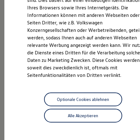
sind. Dies basiert auf einer eindeutigen Identifikatio
Volkswagen, Audi, SEAT, CUPRA, Škoda, Volkswagen
Hilfreiches für Besitzer
Ihres Browsers sowie Ihres Internetgeräts. Die
Nutzfahrzeuge und Dethleffs bieten wir vielfältigste
Digitales Bordbuch
Informationen können mit anderen Webseiten oder
Fahrerassistenz- und Sicherheitssysteme
Dienstleistungen rund um Ihr Automobil an.
Kontrollleuchten
Seiten Dritter, wie z.B. Volkswagen
Unfallinstandsetzung, Versicherungsservice,
Kurzfahrprofile und Ölverdünnung
Konzerngesellschaften oder Werbetreibenden, getei
Lackiererei, Rädereinlagerung, Scheibenreparatur
Batterieverordnung
werden, sodass Ihnen auch auf anderen Webseiten
XTL-Dieselkraftstoff
oder die klassische Fahrzeugaufbereitung zählen
Ersatzteile und Betriebsflüssigkeiten
relevante Werbung angezeigt werden kann. Wir nut
ebenso zu unseren Angeboten wie Ersatzmobilität
Original Zubehör und Lifestyle Produkte
die Dienste eines Dritten für die Verarbeitung solche
oder Mietwagen, von der Tages- bis zur
myVolkswagen
Daten zu Marketing Zwecken. Diese Cookies werden
myVolkswagen Business
Langzeitmiete. An 10 Standorten in Sachsen haben
Elektrisch & Autonom
soweit dies zweckdienlich ist, oftmals mit
wir ständig über 800 Neuwagen, Gebrauchtwagen,
Elektro - & Hybridfahrzeuge
Seitenfunktionalitäten von Dritten verlinkt.
Jahreswagen und Werksdienstwagen für Sie vorrätig.
Unser Ansatz
Klimafreundlicher Strom
Auswahl, Verkaufskompetenz, Finanzierung, Leasing,
Reichweite & Ladelösungen
Inzahlungnahme, Versicherung - bei uns bekommen
Reichweitensimulator
Sie alles aus einer Hand.
Ladezeitensimulator
Optionale Cookies ablehnen
Ladelösungen für Privatkunden
Ladelösungen für Gewerbekunden
Das sind unsere Leistungen
Alle Akzeptieren
Wallbox und Ladekabel
Bidirektionales Laden
Förderung & Kosten der Elektrofahrzeuge
Service
Fördermöglichkeiten für Privatkunden
Fördermöglichkeiten für Gewerbekunden