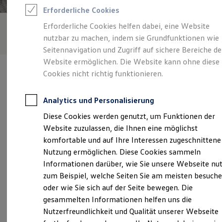
Feuerwehr
Erforderliche Cookies
Rettungsdienste
ONE Business ID Vorteile
Erforderliche Cookies helfen dabei, eine Website
Fahrzeugsuche & Marktplatz
nutzbar zu machen, indem sie Grundfunktionen wie
Fahrzeugsuche
Fahrzeuge online kaufen
Seitennavigation und Zugriff auf sichere Bereiche de
Digitaler Marktplatz
Website ermöglichen. Die Website kann ohne diese
Kauf & Finanzierung
Cookies nicht richtig funktionieren.
Online-Fahrzeugbewertung
Aktionen & Angebote
E-Auto-Förderung
Analytics und Personalisierung
Für Privatkunden
Verantwortlich für die Inhalte auf dieser Seite ist die Autohaus
Für Gewerbekunden
Diese Cookies werden genutzt, um Funktionen der
Elitzsch GmbH
(
Impressum & Rechtliches
)
Profi Paket
Website zuzulassen, die Ihnen eine möglichst
TopDeal
Gebrauchtwagen
komfortable und auf Ihre Interessen zugeschnittene
ProfiPartner für Gebrauchtwagen
Unsere 
Nutzung ermöglichen. Diese Cookies sammeln
Zertifizierte Gebrauchtwagen
Informationen darüber, wie Sie unsere Webseite nu
Finanzierung
Für Privatkunden
zum Beispiel, welche Seiten Sie am meisten besuch
Für Gewerbekunden
Riesstraße 2, 01471 Radeburg
oder wie Sie sich auf der Seite bewegen. Die
Leasing
gesammelten Informationen helfen uns die
Für Privatkunden
Montag
-
Freitag
07:00
-
18:00
Uhr
Für Gewerbekunden
Nutzerfreundlichkeit und Qualität unserer Webseite
Versicherungen & Garantien