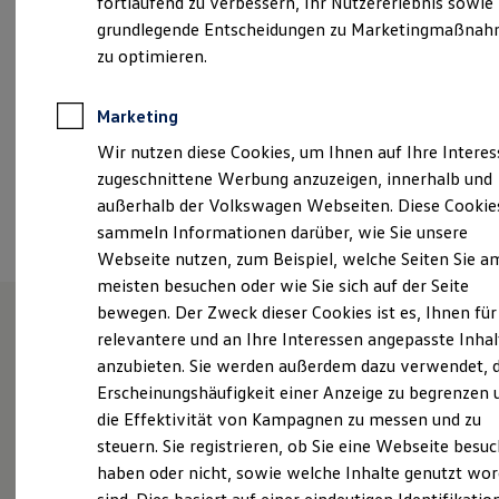
fortlaufend zu verbessern, Ihr Nutzererlebnis sowie
Garantien
grundlegende Entscheidungen zu Marketingmaßna
info-rabu@auto-elitzsch.de
Kfz-Versicherung für Nutzfahrzeuge
Restschuldversicherung
zu optimieren.
Wartungsverträge
+49 35208 9620
Besitzer & Service
Reparatur & Service
Marketing
Sommer-Special
Ansprechpartner
Wir nutzen diese Cookies, um Ihnen auf Ihre Intere
Reparatur, Pflege & Inspektion
Servicetermin anfragen
zugeschnittene Werbung anzuzeigen, innerhalb und
Service-Vorteile bei Volkswagen Nutzfahrzeuge
außerhalb der Volkswagen Webseiten. Diese Cookie
Termin vereinbaren
ServicePlus
sammeln Informationen darüber, wie Sie unsere
Economy Service
Räder & Reifen Service
Webseite nutzen, zum Beispiel, welche Seiten Sie a
Ersatzfahrzeuge
meisten besuchen oder wie Sie sich auf der Seite
Notdienst und Pannenhilfe
bewegen. Der Zweck dieser Cookies ist es, Ihnen für
Software, Konnektivität & Apps
California App
relevantere und an Ihre Interessen angepasste Inhal
VW Connect für Ihren ID. Buzz
Willkommen in unserem
anzubieten. Sie werden außerdem dazu verwendet, d
VW Connect für Ihren Transporter/Caravelle
Autohaus.
Erscheinungshäufigkeit einer Anzeige zu begrenzen 
VW Connect für Ihren Amarok
VW Connect für andere Modelle
die Effektivität von Kampagnen zu messen und zu
Connect Pro
steuern. Sie registrieren, ob Sie eine Webseite besuc
Fleet Interface Data
haben oder nicht, sowie welche Inhalte genutzt wo
Multistop Pathfinder
Neben dem Vertrieb und dem Service der Marken
Übersicht Software Updates