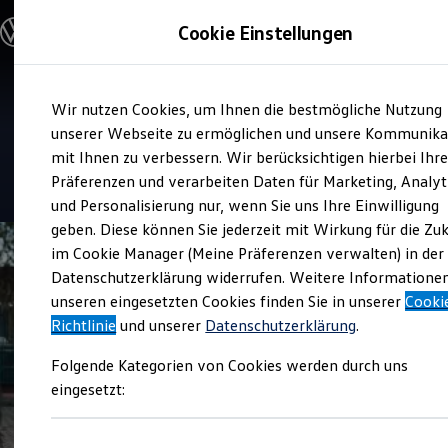
Modelle & Konfigurator
Cookie Einstellungen
Nutzfahrzeuge
Nutzfahrzeugkategorien entdecken
Modelle konfigurieren
Konfiguration laden
Zum
Zum
Modelle vergleichen
Service
Wir nutzen Cookies, um Ihnen die bestmögliche Nutzung
Hauptinhalt
Footer
Vorgängermodelle und Oldtimer
Autohaus Elitzsch Radeburg
springen
springen
unserer Webseite zu ermöglichen und unsere Kommunika
Vorgängermodelle
Oldtimer
mit Ihnen zu verbessern. Wir berücksichtigen hierbei Ihr
Bulli Historie
4.6
|
21 Bewertungen
Präferenzen und verarbeiten Daten für Marketing, Analyt
Branchenlösungen & Gewerbekunden
und Personalisierung nur, wenn Sie uns Ihre Einwilligung
Umbaulösungen und Hersteller finden
Auf- und Umbauten entdecken & konfigurieren
geben. Diese können Sie jederzeit mit Wirkung für die Zu
Groß- und Sonderkunden
im Cookie Manager (Meine Präferenzen verwalten) in der
Großkunden
Datenschutzerklärung widerrufen. Weitere Informatione
Kommunen & Behörden
Journalisten
unseren eingesetzten Cookies finden Sie in unserer
Cooki
Sportvereine
Richtlinie
und unserer
Datenschutzerklärung
.
Branchenlösungen
Bau & Handwerk
Folgende Kategorien von Cookies werden durch uns
Gewerbliche Personenbeförderung
Service & mobile Werkstätten
eingesetzt:
Kurier, Logistik & Handel
Menschen mit Behinderung
Kühlfahrzeuge