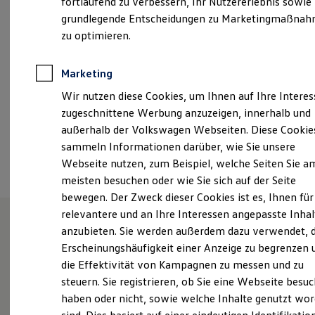
fortlaufend zu verbessern, Ihr Nutzererlebnis sowie
Samstag
08:00
-
12:00
Uhr
Kfz-Versicherung für Nutzfahrzeuge
grundlegende Entscheidungen zu Marketingmaßna
Restschuldversicherung
Wartungsverträge
zu optimieren.
info@auto-elitzsch.de
Besitzer & Service
Reparatur & Service
+49 3578 34340
Sommer-Special
Marketing
Reparatur, Pflege & Inspektion
Wir nutzen diese Cookies, um Ihnen auf Ihre Intere
Servicetermin anfragen
Service-Vorteile bei Volkswagen Nutzfahrzeuge
Ansprechpartner
zugeschnittene Werbung anzuzeigen, innerhalb und
ServicePlus
außerhalb der Volkswagen Webseiten. Diese Cookie
Economy Service
sammeln Informationen darüber, wie Sie unsere
Räder & Reifen Service
Termin vereinbaren
Ersatzfahrzeuge
Webseite nutzen, zum Beispiel, welche Seiten Sie a
Notdienst und Pannenhilfe
meisten besuchen oder wie Sie sich auf der Seite
Software, Konnektivität & Apps
bewegen. Der Zweck dieser Cookies ist es, Ihnen für
California App
VW Connect für Ihren ID. Buzz
relevantere und an Ihre Interessen angepasste Inhal
VW Connect für Ihren Transporter/Caravelle
anzubieten. Sie werden außerdem dazu verwendet, d
VW Connect für Ihren Amarok
Willkommen in unserem
Erscheinungshäufigkeit einer Anzeige zu begrenzen 
VW Connect für andere Modelle
Connect Pro
die Effektivität von Kampagnen zu messen und zu
Autohaus.
Fleet Interface Data
steuern. Sie registrieren, ob Sie eine Webseite besuc
Multistop Pathfinder
haben oder nicht, sowie welche Inhalte genutzt wo
Übersicht Software Updates
Hilfreiches für Besitzer