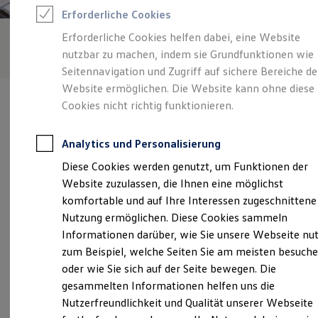
Rettungsdienste
Erforderliche Cookies
ONE Business ID Vorteile
Fahrzeugsuche & Marktplatz
Erforderliche Cookies helfen dabei, eine Website
Fahrzeugsuche
nutzbar zu machen, indem sie Grundfunktionen wie
Fahrzeuge online kaufen
Digitaler Marktplatz
Seitennavigation und Zugriff auf sichere Bereiche de
Kauf & Finanzierung
Website ermöglichen. Die Website kann ohne diese
Online-Fahrzeugbewertung
Cookies nicht richtig funktionieren.
Aktionen & Angebote
E-Auto-Förderung
Für Privatkunden
Analytics und Personalisierung
Für Gewerbekunden
Verantwortlich für die Inhalte auf dieser Seite ist die Autohaus
Profi Paket
Diese Cookies werden genutzt, um Funktionen der
Elitzsch GmbH
(
Impressum & Rechtliches
)
TopDeal
Website zuzulassen, die Ihnen eine möglichst
Gebrauchtwagen
ProfiPartner für Gebrauchtwagen
komfortable und auf Ihre Interessen zugeschnittene
Zertifizierte Gebrauchtwagen
Unsere 
Nutzung ermöglichen. Diese Cookies sammeln
Finanzierung
Informationen darüber, wie Sie unsere Webseite nu
Für Privatkunden
Für Gewerbekunden
zum Beispiel, welche Seiten Sie am meisten besuch
Leasing
An der Windmühle 3, 01917 Kamenz
oder wie Sie sich auf der Seite bewegen. Die
Für Privatkunden
gesammelten Informationen helfen uns die
Für Gewerbekunden
Montag
-
Freitag
06:30
-
18:00
Uhr
Versicherungen & Garantien
Nutzerfreundlichkeit und Qualität unserer Webseite
Garantien