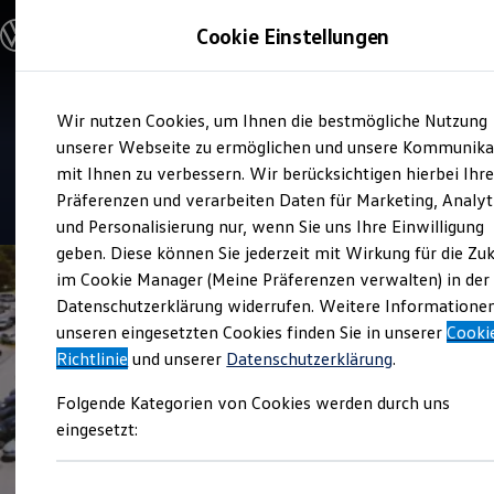
Modelle & Konfigurator
Cookie Einstellungen
Nutzfahrzeuge
Nutzfahrzeugkategorien entdecken
Modelle konfigurieren
Konfiguration laden
Zum
Zum
Modelle vergleichen
Verkauf und Service
Wir nutzen Cookies, um Ihnen die bestmögliche Nutzung
Hauptinhalt
Footer
Vorgängermodelle und Oldtimer
Autohaus Elitzsch Kamenz
springen
springen
unserer Webseite zu ermöglichen und unsere Kommunika
Vorgängermodelle
Oldtimer
mit Ihnen zu verbessern. Wir berücksichtigen hierbei Ihr
Bulli Historie
4.9
|
58 Bewertungen
Präferenzen und verarbeiten Daten für Marketing, Analyt
Branchenlösungen & Gewerbekunden
und Personalisierung nur, wenn Sie uns Ihre Einwilligung
Umbaulösungen und Hersteller finden
Auf- und Umbauten entdecken & konfigurieren
geben. Diese können Sie jederzeit mit Wirkung für die Zu
Groß- und Sonderkunden
im Cookie Manager (Meine Präferenzen verwalten) in der
Großkunden
Datenschutzerklärung widerrufen. Weitere Informatione
Kommunen & Behörden
Journalisten
unseren eingesetzten Cookies finden Sie in unserer
Cooki
Sportvereine
Richtlinie
und unserer
Datenschutzerklärung
.
Branchenlösungen
Bau & Handwerk
Folgende Kategorien von Cookies werden durch uns
Gewerbliche Personenbeförderung
Service & mobile Werkstätten
eingesetzt:
Kurier, Logistik & Handel
Kühlfahrzeuge
Feuerwehr