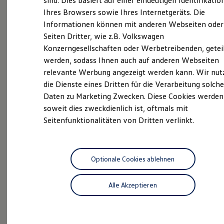
sind. Dies basiert auf einer eindeutigen Identifikatio
Neben dem Vertrieb und dem Service der Marken
Digitales Bordbuch
Ihres Browsers sowie Ihres Internetgeräts. Die
Fahrerassistenz- und Sicherheitssysteme
Volkswagen, Audi, SEAT, CUPRA, Škoda, Volkswagen
Informationen können mit anderen Webseiten oder
Kontrollleuchten
Nutzfahrzeuge und Dethleffs bieten wir vielfältigste
Kurzfahrprofile und Ölverdünnung
Seiten Dritter, wie z.B. Volkswagen
Dienstleistungen rund um Ihr Automobil an.
Batterieverordnung
Konzerngesellschaften oder Werbetreibenden, getei
XTL-Dieselkraftstoff
Unfallinstandsetzung, Versicherungsservice,
werden, sodass Ihnen auch auf anderen Webseiten
Ersatzteile und Betriebsflüssigkeiten
Lackiererei, Rädereinlagerung, Scheibenreparatur
Original Zubehör und Lifestyle Produkte
relevante Werbung angezeigt werden kann. Wir nut
oder die klassische Fahrzeugaufbereitung zählen
myVolkswagen
die Dienste eines Dritten für die Verarbeitung solche
myVolkswagen Business
ebenso zu unseren Angeboten wie Ersatzmobilität
Daten zu Marketing Zwecken. Diese Cookies werden
Elektrisch & Autonom
oder Mietwagen, von der Tages- bis zur
Elektro - & Hybridfahrzeuge
soweit dies zweckdienlich ist, oftmals mit
Langzeitmiete. An 10 Standorten in Sachsen haben
Unser Ansatz
Seitenfunktionalitäten von Dritten verlinkt.
Klimafreundlicher Strom
wir ständig über 800 Neuwagen, Gebrauchtwagen,
Reichweite & Ladelösungen
Jahreswagen und Werksdienstwagen für Sie vorrätig.
Reichweitensimulator
Auswahl, Verkaufskompetenz, Finanzierung, Leasing,
Ladezeitensimulator
Ladelösungen für Privatkunden
Optionale Cookies ablehnen
Inzahlungnahme, Versicherung - bei uns bekommen
Ladelösungen für Gewerbekunden
Sie alles aus einer Hand.
Wallbox und Ladekabel
Alle Akzeptieren
Bidirektionales Laden
Förderung & Kosten der Elektrofahrzeuge
Das sind unsere Leistungen
Fördermöglichkeiten für Privatkunden
Fördermöglichkeiten für Gewerbekunden
Kostensimulator
Neuwagen
Nutzfahrzeuge