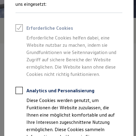
Rettungsdienste
uns eingesetzt:
ONE Business ID Vorteile
Fahrzeugsuche & Marktplatz
Fahrzeugsuche
Fahrzeuge online kaufen
Erforderliche Cookies
Digitaler Marktplatz
Kauf & Finanzierung
Erforderliche Cookies helfen dabei, eine
Online-Fahrzeugbewertung
Website nutzbar zu machen, indem sie
Aktionen & Angebote
E-Auto-Förderung
Grundfunktionen wie Seitennavigation und
Für Privatkunden
Zugriff auf sichere Bereiche der Website
Für Gewerbekunden
ermöglichen. Die Website kann ohne diese
Profi Paket
TopDeal
Cookies nicht richtig funktionieren.
Verantwortlich für die Inhalte auf dieser Seite ist die Autohaus
Gebrauchtwagen
Christopher Stich GmbH
(
Impressum & Rechtliches
)
ProfiPartner für Gebrauchtwagen
Zertifizierte Gebrauchtwagen
Analytics und Personalisierung
Finanzierung
Zentrale
Diese Cookies werden genutzt, um
Für Privatkunden
Für Gewerbekunden
Funktionen der Website zuzulassen, die
Leasing
Ihnen eine möglichst komfortable und auf
Frankfurter Straße 119, 58339 Breckerfeld
Für Privatkunden
Ihre Interessen zugeschnittene Nutzung
Für Gewerbekunden
Versicherungen & Garantien
ermöglichen. Diese Cookies sammeln
christopher.stich@autohaus-stich.de
Garantien