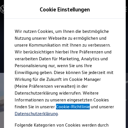
Modelle & Konfigurator
Cookie Einstellungen
Nutzfahrzeuge
Nutzfahrzeugkategorien entdecken
Modelle konfigurieren
Konfiguration laden
Zum
Zum
Modelle vergleichen
Service
Wir nutzen Cookies, um Ihnen die bestmögliche
Hauptinhalt
Footer
Vorgängermodelle und Oldtimer
Autohaus Christopher Stich
springen
springen
Nutzung unserer Webseite zu ermöglichen und
Vorgängermodelle
Oldtimer
unsere Kommunikation mit Ihnen zu verbessern.
Breckerfeld
Bulli Historie
Wir berücksichtigen hierbei Ihre Präferenzen und
Branchenlösungen & Gewerbekunden
verarbeiten Daten für Marketing, Analytics und
Umbaulösungen und Hersteller finden
4.9
|
52 Bewertungen
Auf- und Umbauten entdecken & konfigurieren
Personalisierung nur, wenn Sie uns Ihre
Groß- und Sonderkunden
Einwilligung geben. Diese können Sie jederzeit mit
Großkunden
Wirkung für die Zukunft im Cookie Manager
Kommunen & Behörden
Journalisten
(Meine Präferenzen verwalten) in der
Sportvereine
Datenschutzerklärung widerrufen. Weitere
Branchenlösungen
Informationen zu unseren eingesetzten Cookies
Bau & Handwerk
Gewerbliche Personenbeförderung
finden Sie in unserer
Cookie-Richtlinie
und unserer
Service & mobile Werkstätten
Datenschutzerklärung
.
Kurier, Logistik & Handel
Kühlfahrzeuge
Folgende Kategorien von Cookies werden durch
Feuerwehr