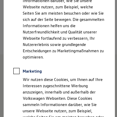
Informationen darüber, wie Sie unsere
Kfz-Versicherung für Nutzfahrzeuge
+49 2338 1537
Webseite nutzen, zum Beispiel, welche
Restschuldversicherung
Wartungsverträge
Seiten Sie am meisten besuchen oder wie Sie
Besitzer & Service
sich auf der Seite bewegen. Die gesammelten
Reparatur & Service
Ansprechpartner
Informationen helfen uns die
Sommer-Special
Reparatur, Pflege & Inspektion
Nutzerfreundlichkeit und Qualität unserer
Servicetermin anfragen
Termin vereinbaren
Webseite fortlaufend zu verbessern, Ihr
Service-Vorteile bei Volkswagen Nutzfahrzeuge
Nutzererlebnis sowie grundlegende
ServicePlus
Economy Service
Entscheidungen zu Marketingmaßnahmen zu
Räder & Reifen Service
optimieren.
Ersatzfahrzeuge
Notdienst und Pannenhilfe
Software, Konnektivität & Apps
Marketing
Unsere Leistungen
im
California App
VW Connect für Ihren ID. Buzz
Wir nutzen diese Cookies, um Ihnen auf Ihre
Überblick
VW Connect für Ihren Transporter/Caravelle
Interessen zugeschnittene Werbung
VW Connect für Ihren Amarok
anzuzeigen, innerhalb und außerhalb der
VW Connect für andere Modelle
Service
Connect Pro
Volkswagen Webseiten. Diese Cookies
Fleet Interface Data
sammeln Informationen darüber, wie Sie
Multistop Pathfinder
unsere Webseite nutzen, zum Beispiel,
Übersicht Software Updates
Hilfreiches für Besitzer