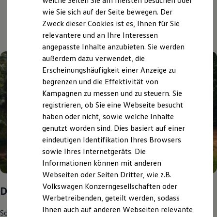
Aktuelle Highlights
welche Seiten Sie am meisten besuchen oder
Digitales Bordbuch
wie Sie sich auf der Seite bewegen. Der
Fahrerassistenz- und Sicherheitssysteme
und Angebote
Zweck dieser Cookies ist es, Ihnen für Sie
Kontrollleuchten
Kurzfahrprofile und Ölverdünnung
relevantere und an Ihre Interessen
Batterieverordnung
angepasste Inhalte anzubieten. Sie werden
XTL-Dieselkraftstoff
außerdem dazu verwendet, die
Ersatzteile und Betriebsflüssigkeiten
Original Zubehör und Lifestyle Produkte
Erscheinungshäufigkeit einer Anzeige zu
myVolkswagen
begrenzen und die Effektivität von
myVolkswagen Business
Kampagnen zu messen und zu steuern. Sie
Elektrisch & Autonom
Elektro - & Hybridfahrzeuge
registrieren, ob Sie eine Webseite besucht
Unser Ansatz
haben oder nicht, sowie welche Inhalte
Klimafreundlicher Strom
genutzt worden sind. Dies basiert auf einer
Reichweite & Ladelösungen
Reichweitensimulator
eindeutigen Identifikation Ihres Browsers
Ladezeitensimulator
sowie Ihres Internetgeräts. Die
Ladelösungen für Privatkunden
Informationen können mit anderen
Ladelösungen für Gewerbekunden
Wallbox und Ladekabel
Webseiten oder Seiten Dritter, wie z.B.
Bidirektionales Laden
Volkswagen Konzerngesellschaften oder
Das Sommer-Special
Förderung & Kosten der Elektrofahrzeuge
Werbetreibenden, geteilt werden, sodass
Fördermöglichkeiten für Privatkunden
Fördermöglichkeiten für Gewerbekunden
Ihnen auch auf anderen Webseiten relevante
Sommer ist auch Urlaubszeit und heißt für viele Menschen
Kostensimulator