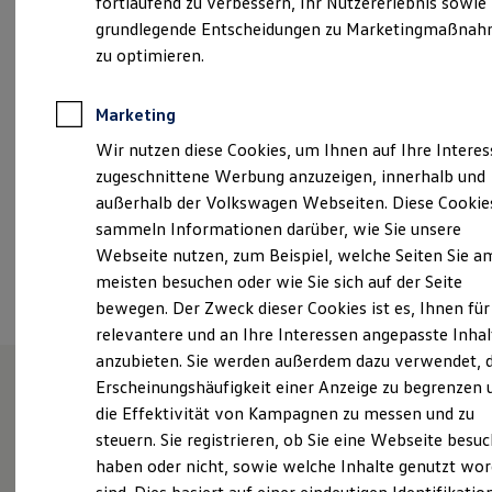
fortlaufend zu verbessern, Ihr Nutzererlebnis sowie
Montag
-
Freitag
08:30
-
18:00
Uhr
Kfz-Versicherung für Nutzfahrzeuge
grundlegende Entscheidungen zu Marketingmaßna
Restschuldversicherung
Samstag
08:30
-
13:00
Uhr
Wartungsverträge
zu optimieren.
Besitzer & Service
Reparatur & Service
info@christl.de
Sommer-Special
Marketing
Reparatur, Pflege & Inspektion
+49 89 759020
Wir nutzen diese Cookies, um Ihnen auf Ihre Intere
Servicetermin anfragen
Service-Vorteile bei Volkswagen Nutzfahrzeuge
zugeschnittene Werbung anzuzeigen, innerhalb und
ServicePlus
außerhalb der Volkswagen Webseiten. Diese Cookie
Economy Service
Ansprechpartner
sammeln Informationen darüber, wie Sie unsere
Räder & Reifen Service
Ersatzfahrzeuge
Webseite nutzen, zum Beispiel, welche Seiten Sie a
Notdienst und Pannenhilfe
Termin vereinbaren
meisten besuchen oder wie Sie sich auf der Seite
Software, Konnektivität & Apps
bewegen. Der Zweck dieser Cookies ist es, Ihnen für
California App
VW Connect für Ihren ID. Buzz
relevantere und an Ihre Interessen angepasste Inhal
VW Connect für Ihren Transporter/Caravelle
anzubieten. Sie werden außerdem dazu verwendet, d
VW Connect für Ihren Amarok
Erscheinungshäufigkeit einer Anzeige zu begrenzen 
VW Connect für andere Modelle
Connect Pro
die Effektivität von Kampagnen zu messen und zu
Unser Autohaus Christl &
Fleet Interface Data
steuern. Sie registrieren, ob Sie eine Webseite besuc
Multistop Pathfinder
Schowalter in München
haben oder nicht, sowie welche Inhalte genutzt wo
Übersicht Software Updates
Hilfreiches für Besitzer