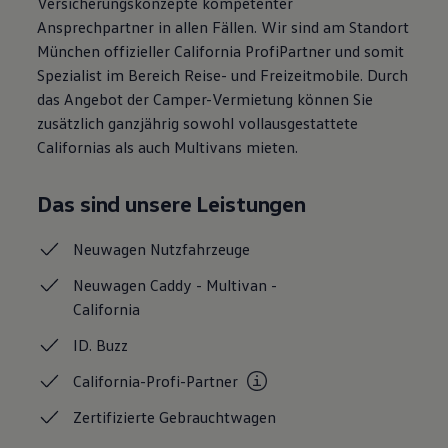
Versicherungskonzepte kompetenter
Autonomes Fahren
Ansprechpartner in allen Fällen. Wir sind am Standort
Mehr zum ID. Buzz
München offizieller California ProfiPartner und somit
Online Beratung
California Welt
Spezialist im Bereich Reise- und Freizeitmobile. Durch
California Club
das Angebot der Camper-Vermietung können Sie
California Magazin & Ratgeber
zusätzlich ganzjährig sowohl vollausgestattete
Vanlife
Ratgeber
Californias als auch Multivans mieten.
Routen & Reisen
California Reisen & Erlebnisse
California App
Das sind unsere Leistungen
California Lifestyle & Zubehör
Übernachten im California
Neuwagen
Nutzfahrzeuge
Marke
Unternehmen
Neuwagen Caddy - Multivan -
Karriere
Karriere im Unternehmen
California
Karriere im Autohaus
Nachhaltigkeit
ID.
Buzz
Kunden
Gesellschaft
California-Profi-Partner
Natur
Events
Zertifizierte
Gebrauchtwagen
Rückblick VW Bus Festival 2023
75 Jahre Bulli Jubiläum