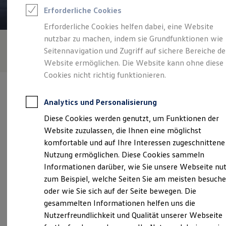
Rettungsdienste
Erforderliche Cookies
ONE Business ID Vorteile
Fahrzeugsuche & Marktplatz
Erforderliche Cookies helfen dabei, eine Website
Fahrzeugsuche
nutzbar zu machen, indem sie Grundfunktionen wie
Fahrzeuge online kaufen
Digitaler Marktplatz
Seitennavigation und Zugriff auf sichere Bereiche de
Kauf & Finanzierung
Website ermöglichen. Die Website kann ohne diese
Online-Fahrzeugbewertung
Cookies nicht richtig funktionieren.
Aktionen & Angebote
E-Auto-Förderung
Für Privatkunden
Analytics und Personalisierung
Für Gewerbekunden
Profi Paket
Diese Cookies werden genutzt, um Funktionen der
TopDeal
Verantwortlich für die Inhalte auf dieser Seite ist die Autohaus
Website zuzulassen, die Ihnen eine möglichst
Gebrauchtwagen
Christl - Schowalter GmbH - Co. KG
(
Impressum & Rechtliches
)
ProfiPartner für Gebrauchtwagen
komfortable und auf Ihre Interessen zugeschnittene
Zertifizierte Gebrauchtwagen
Nutzung ermöglichen. Diese Cookies sammeln
Finanzierung
Informationen darüber, wie Sie unsere Webseite nu
Für Privatkunden
Unsere 
Für Gewerbekunden
zum Beispiel, welche Seiten Sie am meisten besuch
Leasing
oder wie Sie sich auf der Seite bewegen. Die
Für Privatkunden
gesammelten Informationen helfen uns die
Für Gewerbekunden
Filchner Straße 86 - 88, 81476 München
Versicherungen & Garantien
Nutzerfreundlichkeit und Qualität unserer Webseite
Garantien