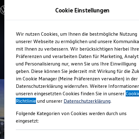
Modelle & Konfigurator
Cookie Einstellungen
Nutzfahrzeuge
Nutzfahrzeugkategorien entdecken
Modelle konfigurieren
Konfiguration laden
Zum
Zum
Modelle vergleichen
Verkauf
Wir nutzen Cookies, um Ihnen die bestmögliche Nutzung
Hauptinhalt
Footer
Vorgängermodelle und Oldtimer
Autohaus Christl &
springen
springen
unserer Webseite zu ermöglichen und unsere Kommunika
Vorgängermodelle
Oldtimer
mit Ihnen zu verbessern. Wir berücksichtigen hierbei Ihr
Schowalter
Bulli Historie
Präferenzen und verarbeiten Daten für Marketing, Analyt
Branchenlösungen & Gewerbekunden
und Personalisierung nur, wenn Sie uns Ihre Einwilligung
Umbaulösungen und Hersteller finden
4.7
|
40 Bewertungen
Auf- und Umbauten entdecken & konfigurieren
geben. Diese können Sie jederzeit mit Wirkung für die Zu
Groß- und Sonderkunden
im Cookie Manager (Meine Präferenzen verwalten) in der
Großkunden
Datenschutzerklärung widerrufen. Weitere Informatione
Kommunen & Behörden
Journalisten
unseren eingesetzten Cookies finden Sie in unserer
Cooki
Sportvereine
Richtlinie
und unserer
Datenschutzerklärung
.
Branchenlösungen
Bau & Handwerk
Folgende Kategorien von Cookies werden durch uns
Gewerbliche Personenbeförderung
Service & mobile Werkstätten
eingesetzt:
Kurier, Logistik & Handel
Kühlfahrzeuge
Feuerwehr