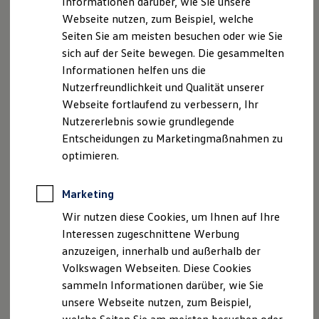
Unsere Leistungen
im
Informationen darüber, wie Sie unsere
Garantien
Webseite nutzen, zum Beispiel, welche
Überblick
Kfz-Versicherung für Nutzfahrzeuge
Restschuldversicherung
Seiten Sie am meisten besuchen oder wie Sie
Wartungsverträge
sich auf der Seite bewegen. Die gesammelten
Besitzer & Service
Neuwagen
Nutzfahrzeuge
Informationen helfen uns die
Reparatur & Service
Sommer-Special
Nutzerfreundlichkeit und Qualität unserer
Neuwagen Caddy - Multivan -
Reparatur, Pflege & Inspektion
Webseite fortlaufend zu verbessern, Ihr
California
Servicetermin anfragen
Nutzererlebnis sowie grundlegende
Service-Vorteile bei Volkswagen Nutzfahrzeuge
ID.
Buzz
ServicePlus
Entscheidungen zu Marketingmaßnahmen zu
Economy Service
optimieren.
Service
Räder & Reifen Service
Ersatzfahrzeuge
ServicePlus
Notdienst und Pannenhilfe
Marketing
Software, Konnektivität & Apps
California App
Wir nutzen diese Cookies, um Ihnen auf Ihre
VW Connect für Ihren ID. Buzz
Interessen zugeschnittene Werbung
VW Connect für Ihren Transporter/Caravelle
anzuzeigen, innerhalb und außerhalb der
VW Connect für Ihren Amarok
VW Connect für andere Modelle
Volkswagen Webseiten. Diese Cookies
Probefahrt
Connect Pro
sammeln Informationen darüber, wie Sie
Fleet Interface Data
unsere Webseite nutzen, zum Beispiel,
Multistop Pathfinder
Übersicht Software Updates