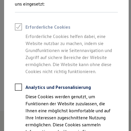
Feuerwehr
uns eingesetzt:
Verantwortlich für die Inhalte auf dieser Seite ist die Autohaus
Rettungsdienste
Burmeister GmbH
(
Impressum & Rechtliches
)
ONE Business ID Vorteile
Fahrzeugsuche & Marktplatz
Fahrzeugsuche
Erforderliche Cookies
Zentrale
Fahrzeuge online kaufen
Digitaler Marktplatz
Erforderliche Cookies helfen dabei, eine
Kauf & Finanzierung
Website nutzbar zu machen, indem sie
Automeile 7, 17291 Prenzlau
Online-Fahrzeugbewertung
Aktionen & Angebote
Grundfunktionen wie Seitennavigation und
E-Auto-Förderung
+49 3984 85500
Zugriff auf sichere Bereiche der Website
Für Privatkunden
ermöglichen. Die Website kann ohne diese
Für Gewerbekunden
Profi Paket
Cookies nicht richtig funktionieren.
Ansprechpartner
TopDeal
Gebrauchtwagen
ProfiPartner für Gebrauchtwagen
Analytics und Personalisierung
Zertifizierte Gebrauchtwagen
Termin vereinbaren
Diese Cookies werden genutzt, um
Finanzierung
Für Privatkunden
Funktionen der Website zuzulassen, die
Für Gewerbekunden
Ihnen eine möglichst komfortable und auf
Leasing
Ihre Interessen zugeschnittene Nutzung
Für Privatkunden
Für Gewerbekunden
ermöglichen. Diese Cookies sammeln
Versicherungen & Garantien