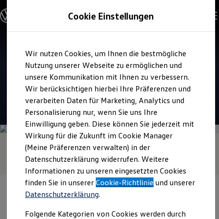
Modelle & Konfigurator
Cookie Einstellungen
Nutzfahrzeuge
Nutzfahrzeugkategorien entdecken
Modelle konfigurieren
Konfiguration laden
Zum
Zum
Modelle vergleichen
Verkauf und Service
Wir nutzen Cookies, um Ihnen die bestmögliche
Hauptinhalt
Footer
Vorgängermodelle und Oldtimer
Autohaus Burmeister
springen
springen
Nutzung unserer Webseite zu ermöglichen und
Vorgängermodelle
Oldtimer
unsere Kommunikation mit Ihnen zu verbessern.
Prenzlau
Bulli Historie
Wir berücksichtigen hierbei Ihre Präferenzen und
Branchenlösungen & Gewerbekunden
verarbeiten Daten für Marketing, Analytics und
Umbaulösungen und Hersteller finden
4.8
|
36 Bewertungen
Auf- und Umbauten entdecken & konfigurieren
Personalisierung nur, wenn Sie uns Ihre
Groß- und Sonderkunden
Einwilligung geben. Diese können Sie jederzeit mit
Großkunden
Wirkung für die Zukunft im Cookie Manager
Kommunen & Behörden
Journalisten
(Meine Präferenzen verwalten) in der
Sportvereine
Datenschutzerklärung widerrufen. Weitere
Branchenlösungen
Informationen zu unseren eingesetzten Cookies
Bau & Handwerk
Gewerbliche Personenbeförderung
finden Sie in unserer
Cookie-Richtlinie
und unserer
Service & mobile Werkstätten
Datenschutzerklärung
.
Kurier, Logistik & Handel
Menschen mit Behinderung
Folgende Kategorien von Cookies werden durch
Kühlfahrzeuge