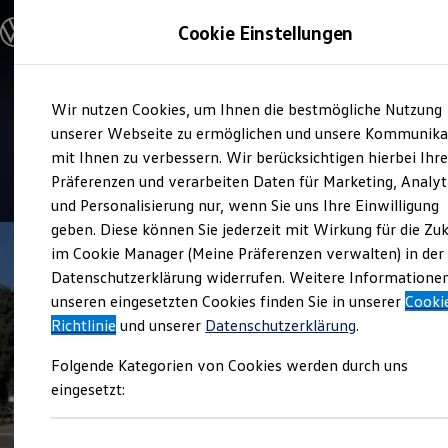
Modelle & Konfigurator
Cookie Einstellungen
Nutzfahrzeuge
Nutzfahrzeugkategorien entdecken
Modelle konfigurieren
Konfiguration laden
Zum
Zum
Modelle vergleichen
Service
Wir nutzen Cookies, um Ihnen die bestmögliche Nutzung
Hauptinhalt
Footer
Vorgängermodelle und Oldtimer
Autohaus Burgstaller
springen
springen
unserer Webseite zu ermöglichen und unsere Kommunika
Vorgängermodelle
Oldtimer
mit Ihnen zu verbessern. Wir berücksichtigen hierbei Ihr
Bulli Historie
4.7
|
26 Bewertungen
Präferenzen und verarbeiten Daten für Marketing, Analyt
Branchenlösungen & Gewerbekunden
und Personalisierung nur, wenn Sie uns Ihre Einwilligung
Umbaulösungen und Hersteller finden
Auf- und Umbauten entdecken & konfigurieren
geben. Diese können Sie jederzeit mit Wirkung für die Zu
Groß- und Sonderkunden
im Cookie Manager (Meine Präferenzen verwalten) in der
Großkunden
Datenschutzerklärung widerrufen. Weitere Informatione
Kommunen & Behörden
Journalisten
unseren eingesetzten Cookies finden Sie in unserer
Cooki
Sportvereine
Richtlinie
und unserer
Datenschutzerklärung
.
Branchenlösungen
Bau & Handwerk
Folgende Kategorien von Cookies werden durch uns
Gewerbliche Personenbeförderung
Service & mobile Werkstätten
eingesetzt:
Kurier, Logistik & Handel
Menschen mit Behinderung
Kühlfahrzeuge