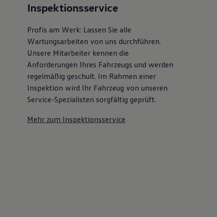
Inspektionsservice
Kostensimulator
Autonomes Fahren
Mehr zum ID. Buzz
Profis am Werk: Lassen Sie alle
Online Beratung
Wartungsarbeiten von uns durchführen.
California Welt
California Club
Unsere Mitarbeiter kennen die
California Magazin & Ratgeber
Anforderungen Ihres Fahrzeugs und werden
Vanlife
regelmäßig geschult. Im Rahmen einer
Ratgeber
Routen & Reisen
Inspektion wird Ihr Fahrzeug von unseren
California Reisen & Erlebnisse
Service-Spezialisten sorgfältig geprüft.
California App
California Lifestyle & Zubehör
Mehr zum Inspektionsservice
Übernachten im California
Marke
Unternehmen
Karriere
Karriere im Unternehmen
Karriere im Autohaus
Nachhaltigkeit
Kunden
Gesellschaft
Natur
Events
Rückblick VW Bus Festival 2023