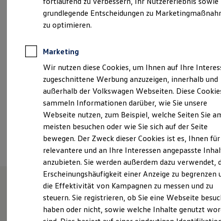
fortlaufend zu verbessern, Ihr Nutzererlebnis sowie
12:30
-
17:00
Uhr
Garantien
grundlegende Entscheidungen zu Marketingmaßna
Kfz-Versicherung für Nutzfahrzeuge
Freitag
08:00
-
12:00
Uhr
Restschuldversicherung
zu optimieren.
12:30
-
15:00
Uhr
Wartungsverträge
Besitzer & Service
Reparatur & Service
Marketing
info@auto-burgstaller.de
Sommer-Special
Wir nutzen diese Cookies, um Ihnen auf Ihre Intere
Reparatur, Pflege & Inspektion
089/936068
Servicetermin anfragen
zugeschnittene Werbung anzuzeigen, innerhalb und
Service-Vorteile bei Volkswagen Nutzfahrzeuge
außerhalb der Volkswagen Webseiten. Diese Cookie
ServicePlus
sammeln Informationen darüber, wie Sie unsere
Economy Service
Ansprechpartner
Räder & Reifen Service
Webseite nutzen, zum Beispiel, welche Seiten Sie a
Ersatzfahrzeuge
meisten besuchen oder wie Sie sich auf der Seite
Notdienst und Pannenhilfe
Termin vereinbaren
bewegen. Der Zweck dieser Cookies ist es, Ihnen für
Software, Konnektivität & Apps
California App
relevantere und an Ihre Interessen angepasste Inhal
VW Connect für Ihren ID. Buzz
anzubieten. Sie werden außerdem dazu verwendet, d
VW Connect für Ihren Transporter/Caravelle
Erscheinungshäufigkeit einer Anzeige zu begrenzen 
VW Connect für Ihren Amarok
VW Connect für andere Modelle
die Effektivität von Kampagnen zu messen und zu
Connect Pro
steuern. Sie registrieren, ob Sie eine Webseite besuc
Unsere Leistungen
im
Fleet Interface Data
haben oder nicht, sowie welche Inhalte genutzt wo
Multistop Pathfinder
Überblick
Übersicht Software Updates