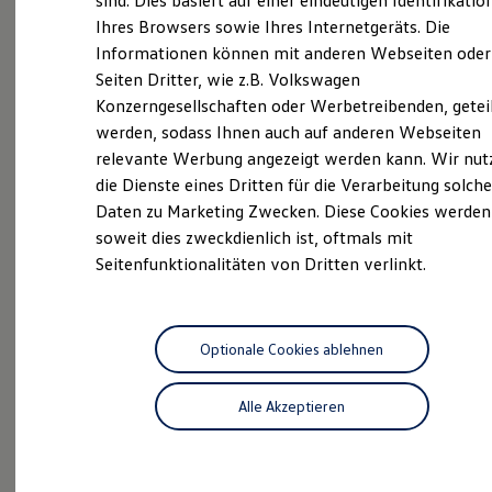
sind. Dies basiert auf einer eindeutigen Identifikatio
Hilfreiches für Besitzer
Ihres Browsers sowie Ihres Internetgeräts. Die
Digitales Bordbuch
Service
Informationen können mit anderen Webseiten oder
Fahrerassistenz- und Sicherheitssysteme
Kontrollleuchten
Seiten Dritter, wie z.B. Volkswagen
Kurzfahrprofile und Ölverdünnung
Konzerngesellschaften oder Werbetreibenden, getei
Batterieverordnung
werden, sodass Ihnen auch auf anderen Webseiten
XTL-Dieselkraftstoff
Unsere
Service
Ersatzteile und Betriebsflüssigkeiten
relevante Werbung angezeigt werden kann. Wir nut
Original Zubehör und Lifestyle Produkte
die Dienste eines Dritten für die Verarbeitung solche
Leistungen
myVolkswagen
Daten zu Marketing Zwecken. Diese Cookies werden
myVolkswagen Business
Elektrisch & Autonom
soweit dies zweckdienlich ist, oftmals mit
Elektro - & Hybridfahrzeuge
Seitenfunktionalitäten von Dritten verlinkt.
Unser Ansatz
Klimafreundlicher Strom
Reichweite & Ladelösungen
Reichweitensimulator
Ladezeitensimulator
Optionale Cookies ablehnen
Ladelösungen für Privatkunden
Ladelösungen für Gewerbekunden
Alle Akzeptieren
Wallbox und Ladekabel
Bidirektionales Laden
Förderung & Kosten der Elektrofahrzeuge
Fördermöglichkeiten für Privatkunden
Fördermöglichkeiten für Gewerbekunden