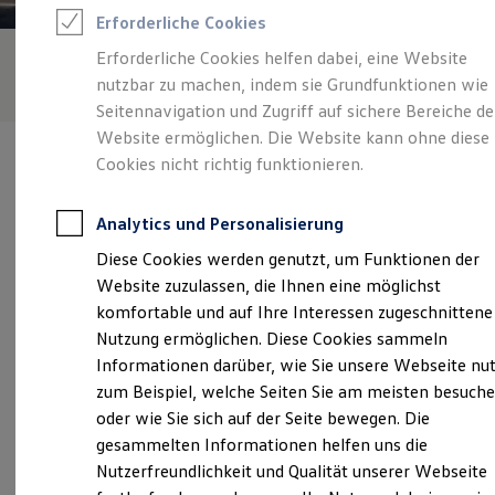
Feuerwehr
Erforderliche Cookies
Rettungsdienste
ONE Business ID Vorteile
Erforderliche Cookies helfen dabei, eine Website
Fahrzeugsuche & Marktplatz
nutzbar zu machen, indem sie Grundfunktionen wie
Fahrzeugsuche
Fahrzeuge online kaufen
Seitennavigation und Zugriff auf sichere Bereiche de
Digitaler Marktplatz
Website ermöglichen. Die Website kann ohne diese
Kauf & Finanzierung
Cookies nicht richtig funktionieren.
Online-Fahrzeugbewertung
Aktionen & Angebote
E-Auto-Förderung
Analytics und Personalisierung
Für Privatkunden
Verantwortlich für die Inhalte auf dieser Seite ist die Autohaus
Für Gewerbekunden
Diese Cookies werden genutzt, um Funktionen der
Burgstaller GmbH
(
Impressum & Rechtliches
)
Profi Paket
Website zuzulassen, die Ihnen eine möglichst
TopDeal
Gebrauchtwagen
komfortable und auf Ihre Interessen zugeschnittene
ProfiPartner für Gebrauchtwagen
Unsere 
Nutzung ermöglichen. Diese Cookies sammeln
Zertifizierte Gebrauchtwagen
Informationen darüber, wie Sie unsere Webseite nu
Finanzierung
Für Privatkunden
zum Beispiel, welche Seiten Sie am meisten besuch
Für Gewerbekunden
Posener Platz 4, 81929 München
oder wie Sie sich auf der Seite bewegen. Die
Leasing
gesammelten Informationen helfen uns die
Für Privatkunden
Montag
-
Donnerstag
08:00
-
12:00
Uhr
Für Gewerbekunden
Nutzerfreundlichkeit und Qualität unserer Webseite
Versicherungen & Garantien