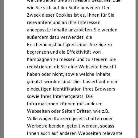
welche Seiten Sie am meisten besuchen oder
Digitales Bordbuch
5J7R-Q0AFG-20
wie Sie sich auf der Seite bewegen. Der
Fahrerassistenz- und Sicherheitssysteme
Tätigkeitsart: Gebundener Versicherungsvertreter
Zweck dieser Cookies ist es, Ihnen für Sie
Kontrollleuchten
nach § 34d Abs. 7 GewO
Kurzfahrprofile und Ölverdünnung
relevantere und an Ihre Interessen
Batterieverordnung
angepasste Inhalte anzubieten. Sie werden
XTL-Dieselkraftstoff
Datenschutzbeauftragter:
außerdem dazu verwendet, die
Ersatzteile und Betriebsflüssigkeiten
Creditreform Compliance Services GmbH
Original Zubehör und Lifestyle Produkte
Erscheinungshäufigkeit einer Anzeige zu
myVolkswagen
Hammfelddamm 13
begrenzen und die Effektivität von
myVolkswagen Business
D - 41460 Neuss
Kampagnen zu messen und zu steuern. Sie
Elektrisch & Autonom
E-Mail:
datenschutz@brass-gruppe.de
Elektro - & Hybridfahrzeuge
registrieren, ob Sie eine Webseite besucht
Unser Ansatz
haben oder nicht, sowie welche Inhalte
Klimafreundlicher Strom
genutzt worden sind. Dies basiert auf einer
Reichweite & Ladelösungen
Reichweitensimulator
Datenschutzerklärung
eindeutigen Identifikation Ihres Browsers
Ladezeitensimulator
sowie Ihres Internetgeräts. Die
Ladelösungen für Privatkunden
Informationen können mit anderen
Ladelösungen für Gewerbekunden
Datenschutzhinweise
Wallbox und Ladekabel
Webseiten oder Seiten Dritter, wie z.B.
Bidirektionales Laden
Nachfolgend informieren wir Sie über die
Volkswagen Konzerngesellschaften oder
Förderung & Kosten der Elektrofahrzeuge
Verarbeitung Ihrer personenbezogenen Daten.
Werbetreibenden, geteilt werden, sodass
Fördermöglichkeiten für Privatkunden
Fördermöglichkeiten für Gewerbekunden
Ihnen auch auf anderen Webseiten relevante
Kostensimulator