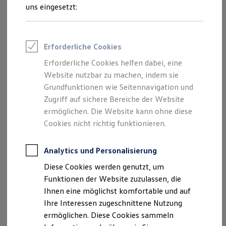
Inhalten und Angeboten, die auf dieser
Rettungsdienste
uns eingesetzt:
ONE Business ID Vorteile
Webseite speziell aufgeführt sind.
Fahrzeugsuche & Marktplatz
Fahrzeugsuche
Fahrzeuge online kaufen
Erforderliche Cookies
Digitaler Marktplatz
Kauf & Finanzierung
Erforderliche Cookies helfen dabei, eine
Impressum
Online-Fahrzeugbewertung
Website nutzbar zu machen, indem sie
Aktionen & Angebote
E-Auto-Förderung
Grundfunktionen wie Seitennavigation und
Datenschutzerklärung
Für Privatkunden
Zugriff auf sichere Bereiche der Website
Für Gewerbekunden
ermöglichen. Die Website kann ohne diese
Profi Paket
TopDeal
Cookies nicht richtig funktionieren.
Impressum
Gebrauchtwagen
ProfiPartner für Gebrauchtwagen
Zertifizierte Gebrauchtwagen
Analytics und Personalisierung
Autohaus Brass Vertriebs GmbH & Co. KG
Finanzierung
Diese Cookies werden genutzt, um
Frankfurter Str. 171
Für Privatkunden
Für Gewerbekunden
Funktionen der Website zuzulassen, die
35392 Gießen
Leasing
Ihnen eine möglichst komfortable und auf
Telefon: (0641) 9230-0
Für Privatkunden
Ihre Interessen zugeschnittene Nutzung
Telefax: (0641) 9230-100
Für Gewerbekunden
Versicherungen & Garantien
ermöglichen. Diese Cookies sammeln
mail:
info.giessen@brass-gruppe.de
Garantien