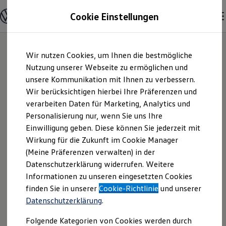
Modelle & Konfigurator
Cookie Einstellungen
Nutzfahrzeuge
Nutzfahrzeugkategorien entdecken
Modelle konfigurieren
Konfiguration laden
Zum
Zum
Modelle vergleichen
Wir nutzen Cookies, um Ihnen die bestmögliche
Hauptinhalt
Footer
Vorgängermodelle und Oldtimer
springen
springen
Nutzung unserer Webseite zu ermöglichen und
Vorgängermodelle
Oldtimer
unsere Kommunikation mit Ihnen zu verbessern.
Autohaus Brass
Bulli Historie
Wir berücksichtigen hierbei Ihre Präferenzen und
Branchenlösungen & Gewerbekunden
verarbeiten Daten für Marketing, Analytics und
Umbaulösungen und Hersteller finden
Vertriebs GmbH &
Auf- und Umbauten entdecken & konfigurieren
Personalisierung nur, wenn Sie uns Ihre
Groß- und Sonderkunden
Einwilligung geben. Diese können Sie jederzeit mit
Co. KG | Impressum
Großkunden
Wirkung für die Zukunft im Cookie Manager
Kommunen & Behörden
Journalisten
(Meine Präferenzen verwalten) in der
& Rechtliches
Sportvereine
Datenschutzerklärung widerrufen. Weitere
Branchenlösungen
Informationen zu unseren eingesetzten Cookies
Bau & Handwerk
Gewerbliche Personenbeförderung
Hier finden Sie Informationen über die
finden Sie in unserer
Cookie-Richtlinie
und unserer
Service & mobile Werkstätten
Datenschutzerklärung
.
Autohaus Brass Vertriebs GmbH & Co.
Kurier, Logistik & Handel
Kühlfahrzeuge
KG als verantwortliche Anbieterin von
Folgende Kategorien von Cookies werden durch
Feuerwehr