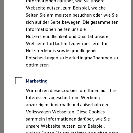
Informationen darüber, wie Sie unsere
Kfz-Versicherung für Nutzfahrzeuge
Handelsregister Gießen HRA 3857
Webseite nutzen, zum Beispiel, welche
Restschuldversicherung
Pers. haft. Gesellschafterin: Autohaus Brass Vertriebs
Wartungsverträge
Seiten Sie am meisten besuchen oder wie Sie
Besitzer & Service
Verwaltungs GmbH
sich auf der Seite bewegen. Die gesammelten
Reparatur & Service
Handelsregister Gießen HRB 6664
Informationen helfen uns die
Sommer-Special
Ust-IdNr. gemäß § 27a Umsatzsteuergesetz: DE 255
Reparatur, Pflege & Inspektion
Nutzerfreundlichkeit und Qualität unserer
Servicetermin anfragen
803 100
Webseite fortlaufend zu verbessern, Ihr
Service-Vorteile bei Volkswagen Nutzfahrzeuge
Nutzererlebnis sowie grundlegende
ServicePlus
Geschäftsführer: Ulrich Brass, Artan Statovci
Economy Service
Entscheidungen zu Marketingmaßnahmen zu
Räder & Reifen Service
Prokurist: Mario Schrödel, Dr. Claus Neuser
optimieren.
Ersatzfahrzeuge
Notdienst und Pannenhilfe
Versicherungsvermittlerregister Standort Gießen:
Software, Konnektivität & Apps
Marketing
www.vermittlerregister.infoRegistrierungs-Nr
.: D-
California App
VW Connect für Ihren ID. Buzz
NGZ4-HC38N-98
Wir nutzen diese Cookies, um Ihnen auf Ihre
VW Connect für Ihren Transporter/Caravelle
Tätigkeitsart: Versicherungsvertreter mit
Interessen zugeschnittene Werbung
VW Connect für Ihren Amarok
Erlaubnisbefreiung nach § 34d Abs. 6 GewO
anzuzeigen, innerhalb und außerhalb der
VW Connect für andere Modelle
Connect Pro
(produktakzessorisch)
Volkswagen Webseiten. Diese Cookies
Fleet Interface Data
sammeln Informationen darüber, wie Sie
Multistop Pathfinder
Versicherungsvermittlerregister Standort Rodgau:
unsere Webseite nutzen, zum Beispiel,
Übersicht Software Updates
www.vermittlerregister.infoRegistrierungs-Nr
Hilfreiches für Besitzer
.: D-