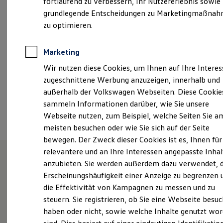
fortlaufend zu verbessern, Ihr Nutzererlebnis sowie
Samstag
09:00
-
13:00
Uhr
Garantien
grundlegende Entscheidungen zu Marketingmaßna
Kfz-Versicherung für Nutzfahrzeuge
Restschuldversicherung
zu optimieren.
info.giessen@brass-gruppe.de
Wartungsverträge
Besitzer & Service
+49 6151 1086
Reparatur & Service
Marketing
Sommer-Special
Wir nutzen diese Cookies, um Ihnen auf Ihre Intere
Reparatur, Pflege & Inspektion
Servicetermin anfragen
Ansprechpartner
zugeschnittene Werbung anzuzeigen, innerhalb und
Service-Vorteile bei Volkswagen Nutzfahrzeuge
außerhalb der Volkswagen Webseiten. Diese Cookie
ServicePlus
sammeln Informationen darüber, wie Sie unsere
Economy Service
Termin vereinbaren
Räder & Reifen Service
Webseite nutzen, zum Beispiel, welche Seiten Sie a
Ersatzfahrzeuge
meisten besuchen oder wie Sie sich auf der Seite
Notdienst und Pannenhilfe
bewegen. Der Zweck dieser Cookies ist es, Ihnen für
Software, Konnektivität & Apps
California App
relevantere und an Ihre Interessen angepasste Inhal
VW Connect für Ihren ID. Buzz
anzubieten. Sie werden außerdem dazu verwendet, d
VW Connect für Ihren Transporter/Caravelle
Unsere Leistungen
im
Erscheinungshäufigkeit einer Anzeige zu begrenzen 
VW Connect für Ihren Amarok
VW Connect für andere Modelle
die Effektivität von Kampagnen zu messen und zu
Überblick
Connect Pro
steuern. Sie registrieren, ob Sie eine Webseite besuc
Fleet Interface Data
haben oder nicht, sowie welche Inhalte genutzt wo
Multistop Pathfinder
Service
Übersicht Software Updates