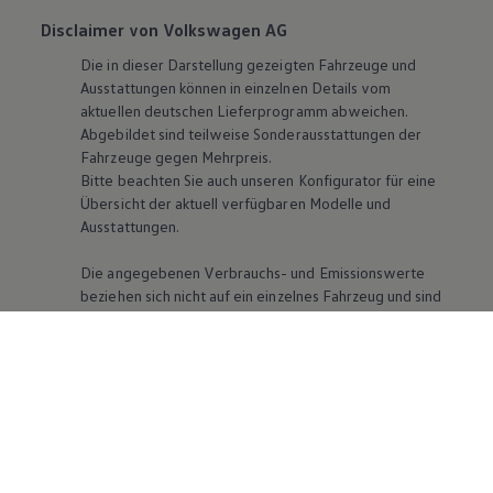
Disclaimer von Volkswagen AG
Die in dieser Darstellung gezeigten Fahrzeuge und
Ausstattungen können in einzelnen Details vom
aktuellen deutschen Lieferprogramm abweichen.
Abgebildet sind teilweise Sonderausstattungen der
Fahrzeuge gegen Mehrpreis.
Bitte beachten Sie auch unseren Konfigurator für eine
Übersicht der aktuell verfügbaren Modelle und
Ausstattungen.
Die angegebenen Verbrauchs- und Emissionswerte
beziehen sich nicht auf ein einzelnes Fahrzeug und sind
nicht Bestandteil des Angebots, sondern dienen allein
Vergleichszwecken zwischen den verschiedenen
Fahrzeugtypen. Zusatzausstattungen und Zubehör
(Anbauteile, Reifenformat usw.) können relevante
Fahrzeugparameter, wie
z. B.
Gewicht, Rollwiderstand
und Aerodynamik verändern und neben Witterungs-
und Verkehrsbedingungen sowie dem individuellen
Fahrverhalten den Kraftstoffverbrauch, den