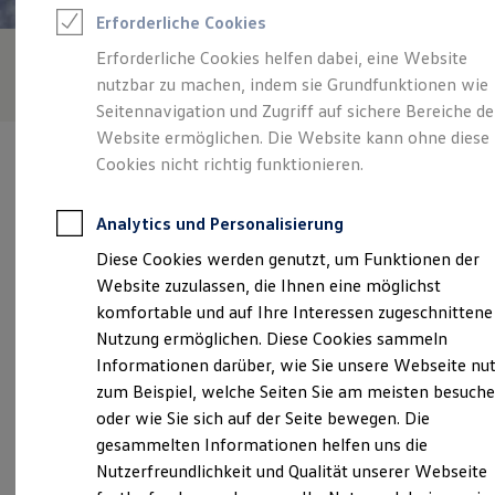
Feuerwehr
Erforderliche Cookies
Rettungsdienste
ONE Business ID Vorteile
Erforderliche Cookies helfen dabei, eine Website
Fahrzeugsuche & Marktplatz
nutzbar zu machen, indem sie Grundfunktionen wie
Fahrzeugsuche
Fahrzeuge online kaufen
Seitennavigation und Zugriff auf sichere Bereiche de
Digitaler Marktplatz
Website ermöglichen. Die Website kann ohne diese
Kauf & Finanzierung
Cookies nicht richtig funktionieren.
Online-Fahrzeugbewertung
Aktionen & Angebote
E-Auto-Förderung
Analytics und Personalisierung
Für Privatkunden
Verantwortlich für die Inhalte auf dieser Seite ist die Autohaus
Für Gewerbekunden
Diese Cookies werden genutzt, um Funktionen der
Brass Darmstadt GmbH - Co. KG
(
Impressum & Rechtliches
)
Profi Paket
Website zuzulassen, die Ihnen eine möglichst
TopDeal
Gebrauchtwagen
komfortable und auf Ihre Interessen zugeschnittene
ProfiPartner für Gebrauchtwagen
Unsere 
Nutzung ermöglichen. Diese Cookies sammeln
Zertifizierte Gebrauchtwagen
Informationen darüber, wie Sie unsere Webseite nu
Finanzierung
Für Privatkunden
zum Beispiel, welche Seiten Sie am meisten besuch
Für Gewerbekunden
Kasinostraße 62, 64293 Darmstadt
oder wie Sie sich auf der Seite bewegen. Die
Leasing
gesammelten Informationen helfen uns die
Für Privatkunden
Montag
-
Freitag
07:00
-
18:00
Uhr
Für Gewerbekunden
Nutzerfreundlichkeit und Qualität unserer Webseite
Versicherungen & Garantien