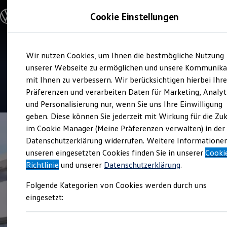
Modelle & Konfigurator
Cookie Einstellungen
Nutzfahrzeuge
Nutzfahrzeugkategorien entdecken
Modelle konfigurieren
Konfiguration laden
Zum
Zum
Modelle vergleichen
Service
Wir nutzen Cookies, um Ihnen die bestmögliche Nutzung
Hauptinhalt
Footer
Vorgängermodelle und Oldtimer
Autohaus Brass Darmstadt
springen
springen
unserer Webseite zu ermöglichen und unsere Kommunika
Vorgängermodelle
Oldtimer
mit Ihnen zu verbessern. Wir berücksichtigen hierbei Ihr
Bulli Historie
Präferenzen und verarbeiten Daten für Marketing, Analyt
Branchenlösungen & Gewerbekunden
und Personalisierung nur, wenn Sie uns Ihre Einwilligung
Umbaulösungen und Hersteller finden
Auf- und Umbauten entdecken & konfigurieren
geben. Diese können Sie jederzeit mit Wirkung für die Zu
Groß- und Sonderkunden
im Cookie Manager (Meine Präferenzen verwalten) in der
Großkunden
Datenschutzerklärung widerrufen. Weitere Informatione
Kommunen & Behörden
Journalisten
unseren eingesetzten Cookies finden Sie in unserer
Cooki
Sportvereine
Richtlinie
und unserer
Datenschutzerklärung
.
Branchenlösungen
Bau & Handwerk
Folgende Kategorien von Cookies werden durch uns
Gewerbliche Personenbeförderung
Service & mobile Werkstätten
eingesetzt:
Kurier, Logistik & Handel
Menschen mit Behinderung
Kühlfahrzeuge