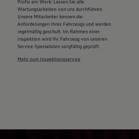
Profis am Werk: Lassen Sie alle
Kostensimulator
Wartungsarbeiten von uns durchführen.
Autonomes Fahren
Mehr zum ID. Buzz
Unsere Mitarbeiter kennen die
Online Beratung
Anforderungen Ihres Fahrzeugs und werden
California Welt
regelmäßig geschult. Im Rahmen einer
California Club
California Magazin & Ratgeber
Inspektion wird Ihr Fahrzeug von unseren
Vanlife
Service-Spezialisten sorgfältig geprüft.
Ratgeber
Routen & Reisen
Mehr zum Inspektionsservice
California Reisen & Erlebnisse
California App
California Lifestyle & Zubehör
Übernachten im California
Marke
Unternehmen
Karriere
Karriere im Unternehmen
Karriere im Autohaus
Nachhaltigkeit
Kunden
Gesellschaft
Natur
Events
Rückblick VW Bus Festival 2023