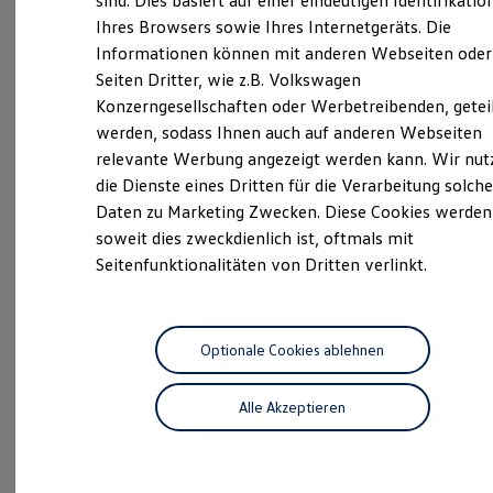
sind. Dies basiert auf einer eindeutigen Identifikatio
Hilfreiches für Besitzer
Ihres Browsers sowie Ihres Internetgeräts. Die
Digitales Bordbuch
Informationen können mit anderen Webseiten oder
Fahrerassistenz- und Sicherheitssysteme
Kontrollleuchten
Unsere
Service
Seiten Dritter, wie z.B. Volkswagen
Kurzfahrprofile und Ölverdünnung
Konzerngesellschaften oder Werbetreibenden, getei
Batterieverordnung
Leistungen
werden, sodass Ihnen auch auf anderen Webseiten
XTL-Dieselkraftstoff
Ersatzteile und Betriebsflüssigkeiten
relevante Werbung angezeigt werden kann. Wir nut
Original Zubehör und Lifestyle Produkte
die Dienste eines Dritten für die Verarbeitung solche
myVolkswagen
Daten zu Marketing Zwecken. Diese Cookies werden
myVolkswagen Business
Elektrisch & Autonom
soweit dies zweckdienlich ist, oftmals mit
Elektro - & Hybridfahrzeuge
Seitenfunktionalitäten von Dritten verlinkt.
Unser Ansatz
Klimafreundlicher Strom
Reichweite & Ladelösungen
Reichweitensimulator
Ladezeitensimulator
Optionale Cookies ablehnen
Ladelösungen für Privatkunden
Ladelösungen für Gewerbekunden
Alle Akzeptieren
Wallbox und Ladekabel
Bidirektionales Laden
Inspektionsservice
Förderung & Kosten der Elektrofahrzeuge
Fördermöglichkeiten für Privatkunden
Fördermöglichkeiten für Gewerbekunden