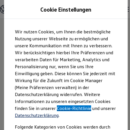
Modelle & Konfigurator
Cookie Einstellungen
Nutzfahrzeuge
Nutzfahrzeugkategorien entdecken
Modelle konfigurieren
Konfiguration laden
Zum
Zum
Modelle vergleichen
Wir nutzen Cookies, um Ihnen die bestmögliche
Hauptinhalt
Footer
Vorgängermodelle und Oldtimer
springen
springen
Nutzung unserer Webseite zu ermöglichen und
Vorgängermodelle
Oldtimer
unsere Kommunikation mit Ihnen zu verbessern.
Autohaus Brandt
Bulli Historie
Wir berücksichtigen hierbei Ihre Präferenzen und
Branchenlösungen & Gewerbekunden
verarbeiten Daten für Marketing, Analytics und
Umbaulösungen und Hersteller finden
Stuhr GmbH |
Auf- und Umbauten entdecken & konfigurieren
Personalisierung nur, wenn Sie uns Ihre
Groß- und Sonderkunden
Einwilligung geben. Diese können Sie jederzeit mit
Impressum &
Großkunden
Wirkung für die Zukunft im Cookie Manager
Kommunen & Behörden
Journalisten
(Meine Präferenzen verwalten) in der
Rechtliches
Sportvereine
Datenschutzerklärung widerrufen. Weitere
Branchenlösungen
Informationen zu unseren eingesetzten Cookies
Bau & Handwerk
Gewerbliche Personenbeförderung
Hier finden Sie Informationen über die
finden Sie in unserer
Cookie-Richtlinie
und unserer
Service & mobile Werkstätten
Datenschutzerklärung
.
Autohaus Brandt Stuhr GmbH als
Kurier, Logistik & Handel
Kühlfahrzeuge
verantwortliche Anbieterin von Inhalten
Folgende Kategorien von Cookies werden durch
Feuerwehr