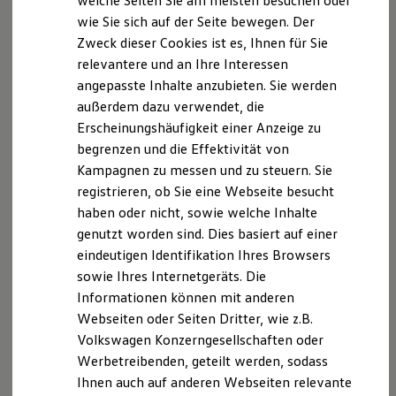
welche Seiten Sie am meisten besuchen oder
Handelskammer Hannover (Schiffgraben 49, 30175
Digitales Bordbuch
wie Sie sich auf der Seite bewegen. Der
Hannover) gemeldet.
Fahrerassistenz- und Sicherheitssysteme
Zweck dieser Cookies ist es, Ihnen für Sie
Kontrollleuchten
Eingetragen sind wir im Vermittlerregister unter der
Kurzfahrprofile und Ölverdünnung
relevantere und an Ihre Interessen
Nummer: D-BIQD-8G8CH-72
Batterieverordnung
angepasste Inhalte anzubieten. Sie werden
XTL-Dieselkraftstoff
Überprüfen können Sie das im Internet unter
außerdem dazu verwendet, die
Ersatzteile und Betriebsflüssigkeiten
Original Zubehör und Lifestyle Produkte
www.vermittlerregister.info
oder beim
Erscheinungshäufigkeit einer Anzeige zu
myVolkswagen
Vermittlerregister, Deutscher Industrie- und
begrenzen und die Effektivität von
myVolkswagen Business
Handelskammertag (DIHK) e.V., Breite Straße 29,
Kampagnen zu messen und zu steuern. Sie
Elektrisch & Autonom
Elektro - & Hybridfahrzeuge
10178 Berlin. Wir bieten eine Beratung an und
registrieren, ob Sie eine Webseite besucht
Unser Ansatz
erhalte für unsere Tätigkeit als
haben oder nicht, sowie welche Inhalte
Klimafreundlicher Strom
Versicherungsvermittler Provisionen, welche in der
genutzt worden sind. Dies basiert auf einer
Reichweite & Ladelösungen
Reichweitensimulator
Versicherungsprämie bereits enthalten sind. Sollten
eindeutigen Identifikation Ihres Browsers
Ladezeitensimulator
Sie ausnahmsweise einmal nicht mit meiner
sowie Ihres Internetgeräts. Die
Ladelösungen für Privatkunden
Beratungsleistung zufrieden sein, können Sie sich
Informationen können mit anderen
Ladelösungen für Gewerbekunden
Wallbox und Ladekabel
auch an folgende Adresse wenden:
Webseiten oder Seiten Dritter, wie z.B.
Bidirektionales Laden
Versicherungsombudsmann e.V., Postfach 080632,
Volkswagen Konzerngesellschaften oder
Förderung & Kosten der Elektrofahrzeuge
10006 Berlin,
Werbetreibenden, geteilt werden, sodass
Fördermöglichkeiten für Privatkunden
Fördermöglichkeiten für Gewerbekunden
Email:
beschwerde@versicherungsombudsmann.de
,
Ihnen auch auf anderen Webseiten relevante
Kostensimulator