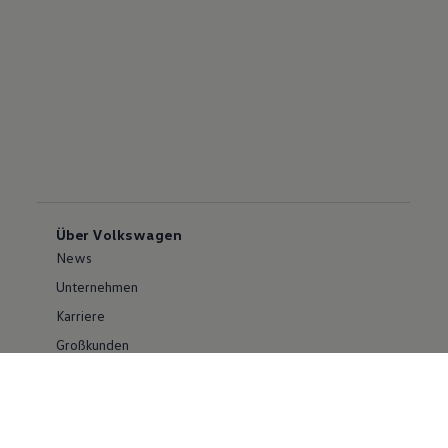
Über Volkswagen
News
Unternehmen
Karriere
Großkunden
Erklärung zur Barrierefreiheit
Konzern
Volkswagen Konzern
Investor Relations