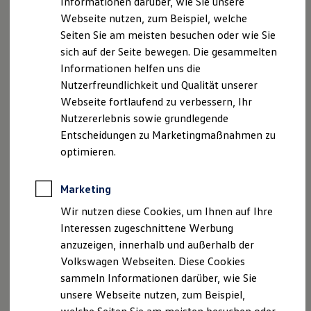
Informationen darüber, wie Sie unsere
HRB: 110450, Amtsgericht Walsrode
Kfz-Versicherung für Nutzfahrzeuge
Webseite nutzen, zum Beispiel, welche
USt.-Id-Nr.: DE811498347
Restschuldversicherung
Wartungsverträge
Seiten Sie am meisten besuchen oder wie Sie
Geschäftsführer: Günter von Ahsen, Bernd Bielefeld,
Besitzer & Service
sich auf der Seite bewegen. Die gesammelten
Thomas Armbrecht
Reparatur & Service
Informationen helfen uns die
Sommer-Special
Nordmobile GmbH
Reparatur, Pflege & Inspektion
Nutzerfreundlichkeit und Qualität unserer
Servicetermin anfragen
Im Bruch 16 | 28844 Weyhe
Webseite fortlaufend zu verbessern, Ihr
Service-Vorteile bei Volkswagen Nutzfahrzeuge
Telefon: +49 4203 79079 0
Nutzererlebnis sowie grundlegende
ServicePlus
Telefax: +49 4203 79079 716
Economy Service
Entscheidungen zu Marketingmaßnahmen zu
Räder & Reifen Service
E-Mail: weyhe(at)autohaus-brandt.com
optimieren.
Ersatzfahrzeuge
Sitz: Weyhe
Notdienst und Pannenhilfe
HRB: 212451, Amtsgericht Walsrode
Software, Konnektivität & Apps
Marketing
California App
USt-Id-Nr.: DE453074172
VW Connect für Ihren ID. Buzz
Wir nutzen diese Cookies, um Ihnen auf Ihre
Geschäftsführer: Bernd Bielefeld, Thomas Armbrecht
VW Connect für Ihren Transporter/Caravelle
Interessen zugeschnittene Werbung
VW Connect für Ihren Amarok
anzuzeigen, innerhalb und außerhalb der
VW Connect für andere Modelle
Wir sind als Versicherungsvertreter nach § 34d Abs. 7
Connect Pro
Volkswagen Webseiten. Diese Cookies
Nr. 1 Gewerbeordnung als Versicherungsvertreter
Fleet Interface Data
sammeln Informationen darüber, wie Sie
ausschließlich über die Volkswagen
Multistop Pathfinder
unsere Webseite nutzen, zum Beispiel,
Übersicht Software Updates
Versicherungsdienst GmbH tätig bei der Industrie- &
Hilfreiches für Besitzer