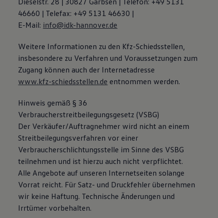
Dieselstr. 28 | 30827 Garbsen | Telefon: +49 5131
Bulli Magazin
46660 | Telefax: +49 5131 46630 |
Fahrzeugabholung ab Werk
E-Mail:
info@idk-hannover.de
Uptime
Weitere Informationen zu den Kfz-Schiedsstellen,
insbesondere zu Verfahren und Voraussetzungen zum
Zugang können auch der Internetadresse
www.kfz-schiedsstellen.de
entnommen werden.
Hinweis gemäß § 36
Verbraucherstreitbeilegungsgesetz (VSBG)
Der Verkäufer/Auftragnehmer wird nicht an einem
Streitbeilegungsverfahren vor einer
Verbraucherschlichtungsstelle im Sinne des VSBG
teilnehmen und ist hierzu auch nicht verpflichtet.
Alle Angebote auf unseren Internetseiten solange
Vorrat reicht. Für Satz- und Druckfehler übernehmen
wir keine Haftung. Technische Änderungen und
Irrtümer vorbehalten.