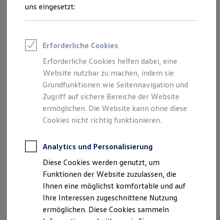
und Angeboten, die auf dieser Webseite
Rettungsdienste
uns eingesetzt:
ONE Business ID Vorteile
speziell aufgeführt sind.
Fahrzeugsuche & Marktplatz
Fahrzeugsuche
Fahrzeuge online kaufen
Erforderliche Cookies
Digitaler Marktplatz
Kauf & Finanzierung
Erforderliche Cookies helfen dabei, eine
Impressum
Online-Fahrzeugbewertung
Website nutzbar zu machen, indem sie
Aktionen & Angebote
E-Auto-Förderung
Grundfunktionen wie Seitennavigation und
Datenschutzerklärung
Für Privatkunden
Zugriff auf sichere Bereiche der Website
Für Gewerbekunden
ermöglichen. Die Website kann ohne diese
Profi Paket
TopDeal
Cookies nicht richtig funktionieren.
Impressum
Gebrauchtwagen
ProfiPartner für Gebrauchtwagen
Zertifizierte Gebrauchtwagen
Analytics und Personalisierung
Autohaus Brandt Stuhr GmbH
Finanzierung
Diese Cookies werden genutzt, um
Max-Planck-Straße 3 | 28816 Stuhr
Für Privatkunden
Für Gewerbekunden
Funktionen der Website zuzulassen, die
Telefon: +49 421 56540 0
Leasing
Ihnen eine möglichst komfortable und auf
Telefax: +49 421 56540 730
Für Privatkunden
Ihre Interessen zugeschnittene Nutzung
E-Mail:
stuhr@autohaus-brandt.com
Für Gewerbekunden
Versicherungen & Garantien
ermöglichen. Diese Cookies sammeln
Sitz: Stuhr
Garantien