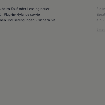
6 beim Kauf oder Leasing neuer
Sie i
für Plug-in-Hybride sowie
Bera
ionen und Bedingungen – sichern Sie
ein –
Jetz