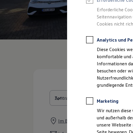
Erforderliche Co
Feuerwehr
Rettungsdienste
Erforderliche Coo
ONE Business ID Vorteile
Seitennavigation 
Fahrzeugsuche & Marktplatz
Cookies nicht rich
Fahrzeugsuche
Fahrzeuge online kaufen
Digitaler Marktplatz
Analytics und Pe
Kauf & Finanzierung
Online-Fahrzeugbewertung
Diese Cookies we
Aktionen & Angebote
E-Auto-Förderung
komfortable und 
Für Privatkunden
Informationen dar
Für Gewerbekunden
besuchen oder wie
Profi Paket
TopDeal
Nutzerfreundlichk
Gebrauchtwagen
grundlegende Ent
ProfiPartner für Gebrauchtwagen
Zertifizierte Gebrauchtwagen
Finanzierung
Marketing
Für Privatkunden
Für Gewerbekunden
Wir nutzen diese 
Leasing
und außerhalb de
Für Privatkunden
Im Buttendicksfeld 15, 46485 Wesel
unsere Webseite n
Für Gewerbekunden
Versicherungen & Garantien
Seite bewegen. De