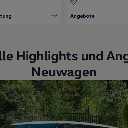
atung
Angebote
lle Highlights und An
Neuwagen