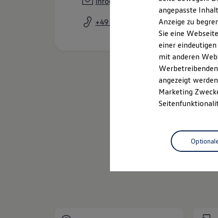
info@auto-becher.de
Garantien
angepasste Inhalt
Kfz-Versicherung für Nutzfahrzeuge
Anzeige zu begren
+49 281 952840
Restschuldversicherung
Wartungsverträge
Sie eine Webseite
Besitzer & Service
einer eindeutigen
Reparatur & Service
mit anderen Webse
Sommer-Special
Reparatur, Pflege & Inspektion
Werbetreibenden,
Servicetermin anfragen
angezeigt werden 
Service-Vorteile bei Volkswagen Nutzfahrzeuge
Marketing Zwecken
ServicePlus
Economy Service
Seitenfunktionali
Räder & Reifen Service
Ersatzfahrzeuge
Notdienst und Pannenhilfe
Neuwagen
Nutzfahrzeug
Software, Konnektivität & Apps
Optional
California App
VW Connect für Ihren ID. Buzz
VW Connect für Ihren Transporter/Caravelle
Service
VW Connect für Ihren Amarok
VW Connect für andere Modelle
Connect Pro
Fleet Interface Data
Multistop Pathfinder
Übersicht Software Updates