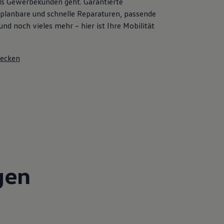
 als Gewerbekunden geht. Garantierte
 planbare und schnelle Reparaturen, passende
und noch vieles mehr – hier ist Ihre Mobilität
decken
gen