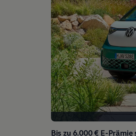
Kostensimulator
Autonomes Fahren
Mehr zum ID. Buzz
Online Beratung
California Welt
California Club
California Magazin & Ratgeber
Vanlife
Ratgeber
Routen & Reisen
California Reisen & Erlebnisse
California App
California Lifestyle & Zubehör
Übernachten im California
Marke
Unternehmen
Karriere
Karriere im Unternehmen
Karriere im Autohaus
Nachhaltigkeit
Kunden
Gesellschaft
Natur
Events
Bis zu 6.000 €
E-Prämie 
Rückblick VW Bus Festival 2023