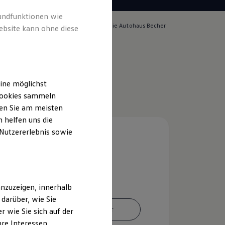
rundfunktionen wie
lich für die Inhalte auf dieser Seite ist die Autohaus Becher
ebsite kann ohne diese
pressum & Rechtliches
)
ine möglichst
 Cookies sammeln
ten Sie am meisten
 helfen uns die
 Nutzererlebnis sowie
nzuzeigen, innerhalb
darüber, wie Sie
Ansprechpartner
 wie Sie sich auf der
hre Interessen