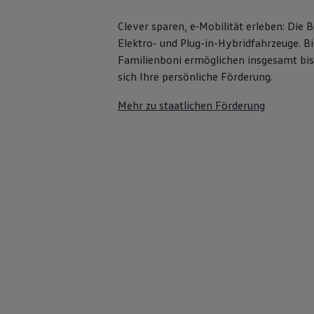
75 Jahre Bulli Jubiläum
Bulli Magazin
Clever sparen, e‑Mobilität erleben: Die
Fahrzeugabholung ab Werk
Elektro- und Plug-in-Hybridfahrzeuge. Bi
Familienboni ermöglichen insgesamt bis
sich Ihre persönliche Förderung.
Mehr zu staatlichen Förderung