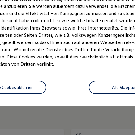
keine Probefahrt.
e anzubieten. Sie werden außerdem dazu verwendet, die Erschein
zen und die Effektivität von Kampagnen zu messen und zu steuern
 besucht haben oder nicht, sowie welche Inhalte genutzt worden s
 Identifikation Ihres Browsers sowie Ihres Internetgeräts. Die 
iten oder Seiten Dritter, wie z.B. Volkswagen Konzerngesellsch
 geteilt werden, sodass Ihnen auch auf anderen Webseiten rel
kann. Wir nutzen die Dienste eines Dritten für die Verarbeitung 
. Diese Cookies werden, soweit dies zweckdienlich ist, oftmals
Unsere Leistungen
im Überblic
täten von Dritten verlinkt.
e
Neuwagen Caddy - Multivan -
e Cookies ablehnen
Alle Akzepti
California
ServicePlus