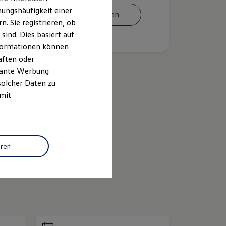
ungshäufigkeit einer
Termin vereinbaren
. Sie registrieren, ob
ind. Dies basiert auf
Informationen können
aften oder
evante Werbung
solcher Daten zu
 mit
k
ID.
Buzz
eren
Zertifizierte
Gebrauchtwagen