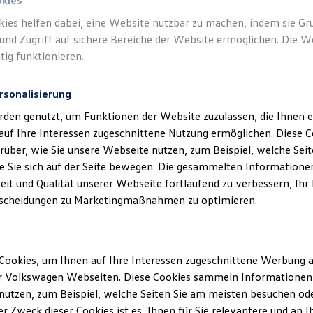
okies
kies helfen dabei, eine Website nutzbar zu machen, indem sie G
Verantwort
und Zugriff auf sichere Bereiche der Website ermöglichen. Die W
GmbH
(
Im
tig funktionieren.
rsonalisierung
rden genutzt, um Funktionen der Website zuzulassen, die Ihnen e
auf Ihre Interessen zugeschnittene Nutzung ermöglichen. Diese
über, wie Sie unsere Webseite nutzen, zum Beispiel, welche Sei
 Sie sich auf der Seite bewegen. Die gesammelten Informationen
eit und Qualität unserer Webseite fortlaufend zu verbessern, Ihr
scheidungen zu Marketingmaßnahmen zu optimieren.
Unsere Abteilungen
Montag
-
Freitag
07:00
-
18:00
Uhr
Cookies, um Ihnen auf Ihre Interessen zugeschnittene Werbung a
Samstag
07:30
-
13:00
Uhr
r Volkswagen Webseiten. Diese Cookies sammeln Informationen 
utzen, zum Beispiel, welche Seiten Sie am meisten besuchen oder
Sonntags keine Beratung, kein Verkauf und
r Zweck dieser Cookies ist es, Ihnen für Sie relevantere und an I