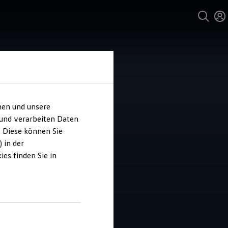
hen und unsere
und Service
 und verarbeiten Daten
ohaus Becher
. Diese können Sie
 in der
es finden Sie in
4.4
|
82 Bewertungen