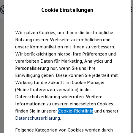
Modelle & Konfigurator
Cookie Einstellungen
Nutzfahrzeuge
Nutzfahrzeugkategorien entdecken
Modelle konfigurieren
Konfiguration laden
Zum
Zum
Modelle vergleichen
Wir nutzen Cookies, um Ihnen die bestmögliche
Hauptinhalt
Footer
Vorgängermodelle und Oldtimer
springen
springen
Nutzung unserer Webseite zu ermöglichen und
Vorgängermodelle
Oldtimer
unsere Kommunikation mit Ihnen zu verbessern.
Autohaus
Bulli Historie
Wir berücksichtigen hierbei Ihre Präferenzen und
Branchenlösungen & Gewerbekunden
verarbeiten Daten für Marketing, Analytics und
Umbaulösungen und Hersteller finden
Babelsberg GmbH &
Auf- und Umbauten entdecken & konfigurieren
Personalisierung nur, wenn Sie uns Ihre
Groß- und Sonderkunden
Einwilligung geben. Diese können Sie jederzeit mit
Co. KG | Impressum
Großkunden
Wirkung für die Zukunft im Cookie Manager
Kommunen & Behörden
Journalisten
(Meine Präferenzen verwalten) in der
& Rechtliches
Sportvereine
Datenschutzerklärung widerrufen. Weitere
Branchenlösungen
Informationen zu unseren eingesetzten Cookies
Bau & Handwerk
Gewerbliche Personenbeförderung
Hier finden Sie Informationen über die
finden Sie in unserer
Cookie-Richtlinie
und unserer
Service & mobile Werkstätten
Datenschutzerklärung
.
Autohaus Babelsberg GmbH & Co. KG
Kurier, Logistik & Handel
Kühlfahrzeuge
als verantwortliche Anbieterin von
Folgende Kategorien von Cookies werden durch
Feuerwehr