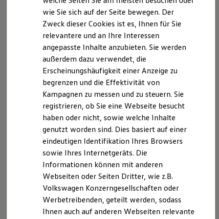
welche Seiten Sie am meisten besuchen oder
Digitales Bordbuch
wie Sie sich auf der Seite bewegen. Der
Versicherungsvermittlerregister:
Fahrerassistenz- und Sicherheitssysteme
Zweck dieser Cookies ist es, Ihnen für Sie
Kontrollleuchten
Kurzfahrprofile und Ölverdünnung
D-3PZV-PUXHG-64
relevantere und an Ihre Interessen
Batterieverordnung
angepasste Inhalte anzubieten. Sie werden
XTL-Dieselkraftstoff
USt-IdNr.
außerdem dazu verwendet, die
Ersatzteile und Betriebsflüssigkeiten
Original Zubehör und Lifestyle Produkte
Erscheinungshäufigkeit einer Anzeige zu
myVolkswagen
DE138410797
begrenzen und die Effektivität von
myVolkswagen Business
Kampagnen zu messen und zu steuern. Sie
Elektrisch & Autonom
Erlaubnis erteilt nach § 34 d Absatz 1 GewO, erteilt
Elektro - & Hybridfahrzeuge
registrieren, ob Sie eine Webseite besucht
durch die IHK Potsdam, Berliner Straße 78, 14467
Unser Ansatz
haben oder nicht, sowie welche Inhalte
Klimafreundlicher Strom
Potsdam
genutzt worden sind. Dies basiert auf einer
Reichweite & Ladelösungen
Reichweitensimulator
eindeutigen Identifikation Ihres Browsers
http://www.autohaus-babelsberg.de/impressum/
Ladezeitensimulator
sowie Ihres Internetgeräts. Die
Ladelösungen für Privatkunden
Informationen können mit anderen
Ladelösungen für Gewerbekunden
https://www.autohaus-
Wallbox und Ladekabel
Webseiten oder Seiten Dritter, wie z.B.
babelsberg.de/informationspflichten/
Bidirektionales Laden
Volkswagen Konzerngesellschaften oder
Förderung & Kosten der Elektrofahrzeuge
https://www.autohaus-
Werbetreibenden, geteilt werden, sodass
Fördermöglichkeiten für Privatkunden
Fördermöglichkeiten für Gewerbekunden
babelsberg.de/datenschutzerklaerung/
Ihnen auch auf anderen Webseiten relevante
Kostensimulator