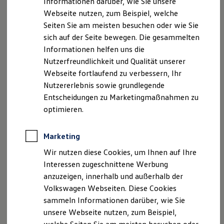
Informationen darüber, wie Sie unsere
Kfz-Versicherung für Nutzfahrzeuge
Webseite nutzen, zum Beispiel, welche
Restschuldversicherung
Telefax: +49 (0)331 / 7486-116
Wartungsverträge
Seiten Sie am meisten besuchen oder wie Sie
Besitzer & Service
sich auf der Seite bewegen. Die gesammelten
E-Mail:
marketing@autohaus-babelsberg.de
Reparatur & Service
Informationen helfen uns die
Sommer-Special
Reparatur, Pflege & Inspektion
Nutzerfreundlichkeit und Qualität unserer
persönlich haftende Gesellschafterin:
Servicetermin anfragen
Webseite fortlaufend zu verbessern, Ihr
Service-Vorteile bei Volkswagen Nutzfahrzeuge
Autohaus Babelsberg Verwaltungs GmbH
Nutzererlebnis sowie grundlegende
ServicePlus
Economy Service
Entscheidungen zu Marketingmaßnahmen zu
Räder & Reifen Service
Handelsregister: Potsdam HRB 141
optimieren.
Ersatzfahrzeuge
Notdienst und Pannenhilfe
Geschäftsführer:
Software, Konnektivität & Apps
Marketing
California App
Kathleen Brandt
VW Connect für Ihren ID. Buzz
Wir nutzen diese Cookies, um Ihnen auf Ihre
VW Connect für Ihren Transporter/Caravelle
Interessen zugeschnittene Werbung
VW Connect für Ihren Amarok
Dipl.-Betriebswirtin Michaela Bohl
anzuzeigen, innerhalb und außerhalb der
VW Connect für andere Modelle
Connect Pro
Volkswagen Webseiten. Diese Cookies
Dipl.-Ing. Andreas Bohl
Fleet Interface Data
sammeln Informationen darüber, wie Sie
Multistop Pathfinder
unsere Webseite nutzen, zum Beispiel,
Übersicht Software Updates
Handelsregister: Amtsgericht Potsdam HRA-Nr. 37
Hilfreiches für Besitzer