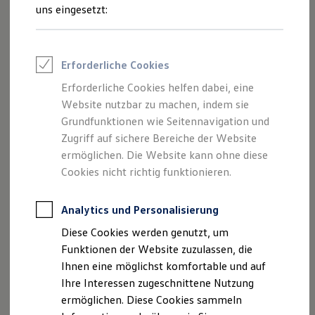
Inhalten und Angeboten, die auf dieser
Rettungsdienste
uns eingesetzt:
ONE Business ID Vorteile
Webseite speziell aufgeführt sind.
Fahrzeugsuche & Marktplatz
Fahrzeugsuche
Fahrzeuge online kaufen
Erforderliche Cookies
Digitaler Marktplatz
Kauf & Finanzierung
Erforderliche Cookies helfen dabei, eine
Impressum
Online-Fahrzeugbewertung
Website nutzbar zu machen, indem sie
Aktionen & Angebote
E-Auto-Förderung
Grundfunktionen wie Seitennavigation und
Datenschutzerklärung
Für Privatkunden
Zugriff auf sichere Bereiche der Website
Für Gewerbekunden
ermöglichen. Die Website kann ohne diese
Profi Paket
TopDeal
Cookies nicht richtig funktionieren.
Impressum
Gebrauchtwagen
ProfiPartner für Gebrauchtwagen
Zertifizierte Gebrauchtwagen
Analytics und Personalisierung
Autohaus Babelsberg GmbH & Co. KG
Finanzierung
Diese Cookies werden genutzt, um
Für Privatkunden
Fritz-Zubeil-Straße 70-80
Für Gewerbekunden
Funktionen der Website zuzulassen, die
Leasing
Ihnen eine möglichst komfortable und auf
Für Privatkunden
14482 Potsdam
Ihre Interessen zugeschnittene Nutzung
Für Gewerbekunden
Versicherungen & Garantien
ermöglichen. Diese Cookies sammeln
Telefon: +49 (0)331 / 7486-0
Garantien