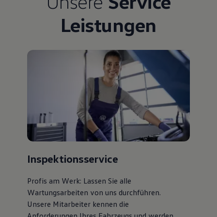
Unsere
Service
Bulli Magazin
Fahrzeugabholung ab Werk
Leistungen
Uptime
Inspektionsservice
Profis am Werk: Lassen Sie alle
Wartungsarbeiten von uns durchführen.
Unsere Mitarbeiter kennen die
Anforderungen Ihres Fahrzeugs und werden