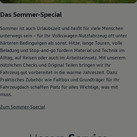
Autonomes Fahren
Mehr zum ID. Buzz
Das Sommer-Special
Online Beratung
California Welt
California Club
Sommer ist auch Urlaubszeit und heißt für viele Menschen
California Magazin & Ratgeber
unterwegs sein – für Ihr Volkswagen Nutzfahrzeug oft unter
Vanlife
härteren Bedingungen als sonst. Hitze, lange Touren, volle
Ratgeber
Routen & Reisen
Beladung und Stop-and-go fordern Material und Technik im
California Reisen & Erlebnisse
Alltag, auf Reisen oder auch im Arbeitseinsatz. Mit unserem
California App
nützlichen Checks und Original Teilen bringen wir Ihr
California Lifestyle & Zubehör
Übernachten im California
Fahrzeug gut vorbereitet in die warme Jahreszeit. Dazu:
Marke
Praktisches Zubehör wie Faltbox und Grundträger für Ihr
Unternehmen
Fahrzeugdach schaffen Platz für alles Wichtige, was mit
Karriere
Karriere im Unternehmen
muss.
Karriere im Autohaus
Nachhaltigkeit
Zum Sommer-Special
Kunden
Gesellschaft
Natur
Events
Rückblick VW Bus Festival 2023
75 Jahre Bulli Jubiläum