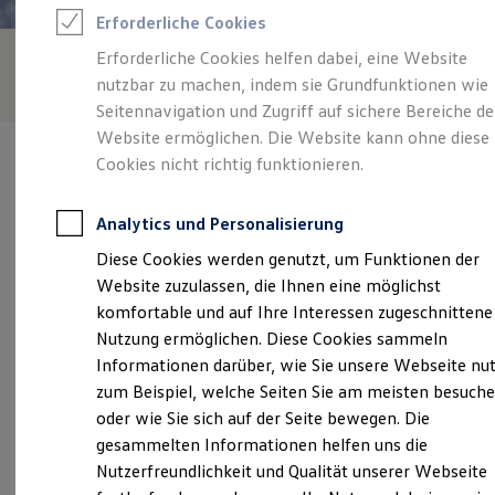
Rettungsdienste
Erforderliche Cookies
ONE Business ID Vorteile
Fahrzeugsuche & Marktplatz
Erforderliche Cookies helfen dabei, eine Website
Fahrzeugsuche
nutzbar zu machen, indem sie Grundfunktionen wie
Fahrzeuge online kaufen
Digitaler Marktplatz
Seitennavigation und Zugriff auf sichere Bereiche de
Kauf & Finanzierung
Website ermöglichen. Die Website kann ohne diese
Online-Fahrzeugbewertung
Cookies nicht richtig funktionieren.
Aktionen & Angebote
E-Auto-Förderung
Für Privatkunden
Analytics und Personalisierung
Für Gewerbekunden
Verantwortlich für die Inhalte auf dieser Seite ist die Autohaus
Profi Paket
Diese Cookies werden genutzt, um Funktionen der
Angerer GmbH - Co. KG
(
Impressum & Rechtliches
)
TopDeal
Website zuzulassen, die Ihnen eine möglichst
Gebrauchtwagen
ProfiPartner für Gebrauchtwagen
komfortable und auf Ihre Interessen zugeschnittene
Zertifizierte Gebrauchtwagen
Unsere 
Nutzung ermöglichen. Diese Cookies sammeln
Finanzierung
Informationen darüber, wie Sie unsere Webseite nu
Für Privatkunden
Für Gewerbekunden
zum Beispiel, welche Seiten Sie am meisten besuch
Leasing
Leierndorfer Straße 38, 84069 Schierling
oder wie Sie sich auf der Seite bewegen. Die
Für Privatkunden
gesammelten Informationen helfen uns die
Für Gewerbekunden
Montag
-
Donnerstag
07:30
-
12:00
Uhr
Versicherungen & Garantien
Nutzerfreundlichkeit und Qualität unserer Webseite
Garantien