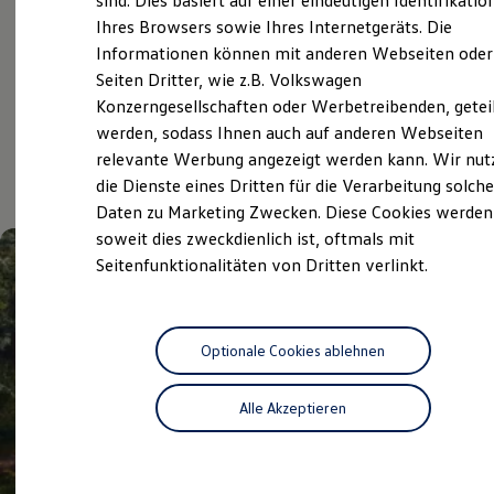
sind. Dies basiert auf einer eindeutigen Identifikatio
Digitales Bordbuch
Service
Ihres Browsers sowie Ihres Internetgeräts. Die
Fahrerassistenz- und Sicherheitssysteme
Informationen können mit anderen Webseiten oder
Kontrollleuchten
Kurzfahrprofile und Ölverdünnung
Seiten Dritter, wie z.B. Volkswagen
Batterieverordnung
Aktuelle Highlights
Konzerngesellschaften oder Werbetreibenden, getei
XTL-Dieselkraftstoff
werden, sodass Ihnen auch auf anderen Webseiten
Ersatzteile und Betriebsflüssigkeiten
Original Zubehör und Lifestyle Produkte
und Angebote
relevante Werbung angezeigt werden kann. Wir nut
myVolkswagen
die Dienste eines Dritten für die Verarbeitung solche
myVolkswagen Business
Daten zu Marketing Zwecken. Diese Cookies werden
Elektrisch & Autonom
Elektro - & Hybridfahrzeuge
soweit dies zweckdienlich ist, oftmals mit
Unser Ansatz
Seitenfunktionalitäten von Dritten verlinkt.
Klimafreundlicher Strom
Reichweite & Ladelösungen
Reichweitensimulator
Ladezeitensimulator
Ladelösungen für Privatkunden
Optionale Cookies ablehnen
Ladelösungen für Gewerbekunden
Wallbox und Ladekabel
Alle Akzeptieren
Bidirektionales Laden
Förderung & Kosten der Elektrofahrzeuge
Fördermöglichkeiten für Privatkunden
Fördermöglichkeiten für Gewerbekunden
Kostensimulator