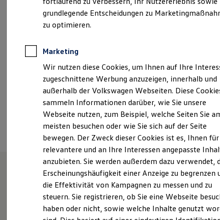
fortlaufend zu verbessern, Ihr Nutzererlebnis sowie
13:00
-
18:00
Uhr
Kfz-Versicherung für Nutzfahrzeuge
grundlegende Entscheidungen zu Marketingmaßna
Restschuldversicherung
Freitag
07:30
-
13:00
Uhr
Wartungsverträge
zu optimieren.
Besitzer & Service
support@autohaus-angerer.com
Reparatur & Service
Sommer-Special
Marketing
Reparatur, Pflege & Inspektion
+49 9451 943000
Wir nutzen diese Cookies, um Ihnen auf Ihre Intere
Servicetermin anfragen
Service-Vorteile bei Volkswagen Nutzfahrzeuge
zugeschnittene Werbung anzuzeigen, innerhalb und
ServicePlus
außerhalb der Volkswagen Webseiten. Diese Cookie
Ansprechpartner
Economy Service
sammeln Informationen darüber, wie Sie unsere
Räder & Reifen Service
Ersatzfahrzeuge
Webseite nutzen, zum Beispiel, welche Seiten Sie a
Notdienst und Pannenhilfe
Termin vereinbaren
meisten besuchen oder wie Sie sich auf der Seite
Software, Konnektivität & Apps
bewegen. Der Zweck dieser Cookies ist es, Ihnen für
California App
VW Connect für Ihren ID. Buzz
relevantere und an Ihre Interessen angepasste Inhal
VW Connect für Ihren Transporter/Caravelle
anzubieten. Sie werden außerdem dazu verwendet, d
VW Connect für Ihren Amarok
Erscheinungshäufigkeit einer Anzeige zu begrenzen 
VW Connect für andere Modelle
Connect Pro
Unsere Leistungen
im
die Effektivität von Kampagnen zu messen und zu
Fleet Interface Data
steuern. Sie registrieren, ob Sie eine Webseite besuc
Überblick
Multistop Pathfinder
haben oder nicht, sowie welche Inhalte genutzt wo
Übersicht Software Updates
Hilfreiches für Besitzer