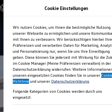
Modelle & Konfigurator
Cookie Einstellungen
Nutzfahrzeuge
Nutzfahrzeugkategorien entdecken
Modelle konfigurieren
Konfiguration laden
Zum
Zum
Modelle vergleichen
Service
Wir nutzen Cookies, um Ihnen die bestmögliche Nutzung
Hauptinhalt
Footer
Vorgängermodelle und Oldtimer
Autohaus Angerer
springen
springen
unserer Webseite zu ermöglichen und unsere Kommunika
Vorgängermodelle
Oldtimer
mit Ihnen zu verbessern. Wir berücksichtigen hierbei Ihr
Bulli Historie
4.7
|
16 Bewertungen
Präferenzen und verarbeiten Daten für Marketing, Analyt
Branchenlösungen & Gewerbekunden
und Personalisierung nur, wenn Sie uns Ihre Einwilligung
Umbaulösungen und Hersteller finden
Auf- und Umbauten entdecken & konfigurieren
geben. Diese können Sie jederzeit mit Wirkung für die Zu
Groß- und Sonderkunden
im Cookie Manager (Meine Präferenzen verwalten) in der
Großkunden
Datenschutzerklärung widerrufen. Weitere Informatione
Kommunen & Behörden
Journalisten
unseren eingesetzten Cookies finden Sie in unserer
Cooki
Sportvereine
Richtlinie
und unserer
Datenschutzerklärung
.
Branchenlösungen
Bau & Handwerk
Folgende Kategorien von Cookies werden durch uns
Gewerbliche Personenbeförderung
Service & mobile Werkstätten
eingesetzt:
Kurier, Logistik & Handel
Kühlfahrzeuge
Feuerwehr