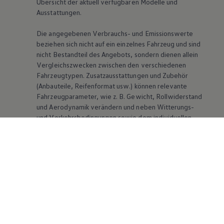
Übersicht der aktuell verfügbaren Modelle und
Ausstattungen.
Die angegebenen Verbrauchs- und Emissionswerte
beziehen sich nicht auf ein einzelnes Fahrzeug und sind
nicht Bestandteil des Angebots, sondern dienen allein
Vergleichszwecken zwischen den verschiedenen
Fahrzeugtypen. Zusatzausstattungen und Zubehör
(Anbauteile, Reifenformat usw.) können relevante
Fahrzeugparameter, wie
z. B.
Gewicht, Rollwiderstand
und Aerodynamik verändern und neben Witterungs-
und Verkehrsbedingungen sowie dem individuellen
Fahrverhalten den Kraftstoffverbrauch, den
Stromverbrauch, die CO₂-Emissionen und die
Fahrleistungswerte eines Fahrzeugs beeinflussen.
Weitere Informationen zum offiziellen
Kraftstoffverbrauch und den offiziellen spezifischen
CO₂-Emissionen neuer Personenkraftwagen können
dem „Leitfaden über den Kraftstoffverbrauch, die CO₂-
Emissionen und den Stromverbrauch neuer
Personenkraftwagen“ entnommen werden, der an