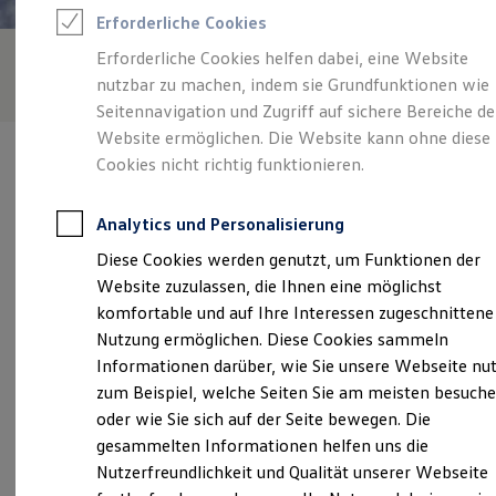
Rettungsdienste
Erforderliche Cookies
ONE Business ID Vorteile
Fahrzeugsuche & Marktplatz
Erforderliche Cookies helfen dabei, eine Website
Fahrzeugsuche
nutzbar zu machen, indem sie Grundfunktionen wie
Fahrzeuge online kaufen
Digitaler Marktplatz
Seitennavigation und Zugriff auf sichere Bereiche de
Kauf & Finanzierung
Website ermöglichen. Die Website kann ohne diese
Online-Fahrzeugbewertung
Cookies nicht richtig funktionieren.
Aktionen & Angebote
E-Auto-Förderung
Für Privatkunden
Analytics und Personalisierung
Für Gewerbekunden
Verantwortlich für die Inhalte auf dieser Seite ist die Autohaus
Profi Paket
Diese Cookies werden genutzt, um Funktionen der
Abicht GmbH
(
Impressum & Rechtliches
)
TopDeal
Website zuzulassen, die Ihnen eine möglichst
Gebrauchtwagen
ProfiPartner für Gebrauchtwagen
komfortable und auf Ihre Interessen zugeschnittene
Zertifizierte Gebrauchtwagen
Unsere 
Nutzung ermöglichen. Diese Cookies sammeln
Finanzierung
Informationen darüber, wie Sie unsere Webseite nu
Für Privatkunden
Für Gewerbekunden
zum Beispiel, welche Seiten Sie am meisten besuch
Leasing
Industriestraße 33-35, 37115 Duderstadt
oder wie Sie sich auf der Seite bewegen. Die
Für Privatkunden
gesammelten Informationen helfen uns die
Für Gewerbekunden
Montag
-
Freitag
07:30
-
18:00
Uhr
Versicherungen & Garantien
Nutzerfreundlichkeit und Qualität unserer Webseite
Garantien