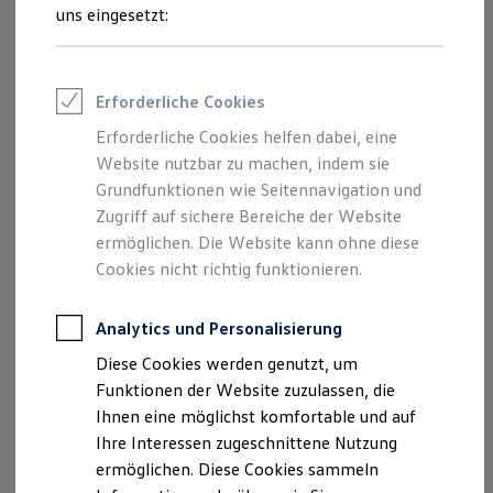
und Angeboten, die auf dieser Webseite
Rettungsdienste
uns eingesetzt:
ONE Business ID Vorteile
speziell aufgeführt sind.
Fahrzeugsuche & Marktplatz
Fahrzeugsuche
Fahrzeuge online kaufen
Erforderliche Cookies
Digitaler Marktplatz
Kauf & Finanzierung
Erforderliche Cookies helfen dabei, eine
Impressum
Online-Fahrzeugbewertung
Website nutzbar zu machen, indem sie
Aktionen & Angebote
E-Auto-Förderung
Grundfunktionen wie Seitennavigation und
Datenschutzerklärung
Für Privatkunden
Zugriff auf sichere Bereiche der Website
Für Gewerbekunden
ermöglichen. Die Website kann ohne diese
Profi Paket
TopDeal
Cookies nicht richtig funktionieren.
Impressum
Gebrauchtwagen
ProfiPartner für Gebrauchtwagen
Zertifizierte Gebrauchtwagen
Analytics und Personalisierung
Autodienst Schönebeck GmbH
Finanzierung
Diese Cookies werden genutzt, um
Am Stremsgraben 5
Für Privatkunden
Für Gewerbekunden
Funktionen der Website zuzulassen, die
39218 Schönebeck
Leasing
Ihnen eine möglichst komfortable und auf
Für Privatkunden
Telefonnummer: 03928-7833
Ihre Interessen zugeschnittene Nutzung
Für Gewerbekunden
Faxnummer: 03928-783444
Versicherungen & Garantien
ermöglichen. Diese Cookies sammeln
Garantien
E-Mail:
info@autodienst-schoenebeck.de