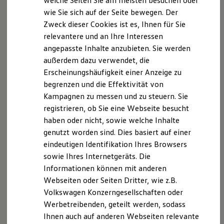
welche Seiten Sie am meisten besuchen oder
Hans-Böckle-Allee 26
Digitales Bordbuch
wie Sie sich auf der Seite bewegen. Der
30173 Hannover
Fahrerassistenz- und Sicherheitssysteme
Zweck dieser Cookies ist es, Ihnen für Sie
Kontrollleuchten
Kurzfahrprofile und Ölverdünnung
relevantere und an Ihre Interessen
Tel. 0511 54747-0
Batterieverordnung
angepasste Inhalte anzubieten. Sie werden
Fax 0511 54747-11
XTL-Dieselkraftstoff
außerdem dazu verwendet, die
Ersatzteile und Betriebsflüssigkeiten
Original Zubehör und Lifestyle Produkte
Mail
datenschutz@activelaw.de
Erscheinungshäufigkeit einer Anzeige zu
myVolkswagen
begrenzen und die Effektivität von
myVolkswagen Business
Kampagnen zu messen und zu steuern. Sie
Elektrisch & Autonom
Elektro - & Hybridfahrzeuge
registrieren, ob Sie eine Webseite besucht
Datenschutzerklärung
Unser Ansatz
haben oder nicht, sowie welche Inhalte
Klimafreundlicher Strom
genutzt worden sind. Dies basiert auf einer
Reichweite & Ladelösungen
A. Verantwortlicher
Reichweitensimulator
eindeutigen Identifikation Ihres Browsers
Ladezeitensimulator
sowie Ihres Internetgeräts. Die
Ladelösungen für Privatkunden
Wir freuen uns, dass Sie unsere Webseite der
Informationen können mit anderen
Ladelösungen für Gewerbekunden
Autodienst Schönebeck GmbH besuchen. Im
Wallbox und Ladekabel
Webseiten oder Seiten Dritter, wie z.B.
Folgenden informieren wir Sie über die Verarbeitung
Bidirektionales Laden
Volkswagen Konzerngesellschaften oder
Förderung & Kosten der Elektrofahrzeuge
Ihrer personenbezogenen Daten durch uns im
Werbetreibenden, geteilt werden, sodass
Fördermöglichkeiten für Privatkunden
Zusammenhang mit Ihrem Besuch unserer Webseite.
Fördermöglichkeiten für Gewerbekunden
Ihnen auch auf anderen Webseiten relevante
Kostensimulator