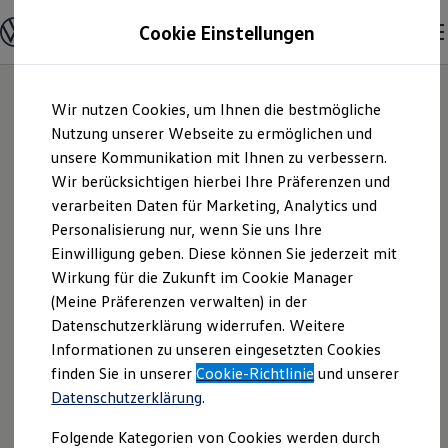
Modelle & Konfigurator
Cookie Einstellungen
Nutzfahrzeuge
Nutzfahrzeugkategorien entdecken
Modelle konfigurieren
Konfiguration laden
Zum
Zum
Modelle vergleichen
Wir nutzen Cookies, um Ihnen die bestmögliche
Hauptinhalt
Footer
Vorgängermodelle und Oldtimer
springen
springen
Nutzung unserer Webseite zu ermöglichen und
Vorgängermodelle
Oldtimer
unsere Kommunikation mit Ihnen zu verbessern.
Autodienst
Bulli Historie
Wir berücksichtigen hierbei Ihre Präferenzen und
Branchenlösungen & Gewerbekunden
verarbeiten Daten für Marketing, Analytics und
Umbaulösungen und Hersteller finden
Schönebeck GmbH |
Auf- und Umbauten entdecken & konfigurieren
Personalisierung nur, wenn Sie uns Ihre
Groß- und Sonderkunden
Einwilligung geben. Diese können Sie jederzeit mit
Impressum &
Großkunden
Wirkung für die Zukunft im Cookie Manager
Kommunen & Behörden
Journalisten
(Meine Präferenzen verwalten) in der
Rechtliches
Sportvereine
Datenschutzerklärung widerrufen. Weitere
Branchenlösungen
Informationen zu unseren eingesetzten Cookies
Bau & Handwerk
Gewerbliche Personenbeförderung
Hier finden Sie Informationen über die
finden Sie in unserer
Cookie-Richtlinie
und unserer
Service & mobile Werkstätten
Datenschutzerklärung
.
Autodienst Schönebeck GmbH als
Kurier, Logistik & Handel
Kühlfahrzeuge
verantwortliche Anbieterin von Inhalten
Folgende Kategorien von Cookies werden durch
Feuerwehr