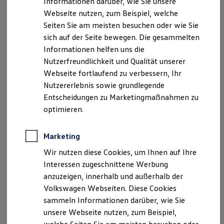
Informationen darüber, wie Sie unsere
Kfz-Versicherung für Nutzfahrzeuge
Webseite nutzen, zum Beispiel, welche
Restschuldversicherung
Umsatzst.-ID-Nr.: DE139491033
Wartungsverträge
Seiten Sie am meisten besuchen oder wie Sie
Besitzer & Service
Registergericht: Amtsgericht Stendal HRB 101369
sich auf der Seite bewegen. Die gesammelten
Reparatur & Service
Informationen helfen uns die
Sommer-Special
Geschäftsführer: Guido Frühauf
Reparatur, Pflege & Inspektion
Nutzerfreundlichkeit und Qualität unserer
Servicetermin anfragen
Webseite fortlaufend zu verbessern, Ihr
Hinweis gemäß § 36
Service-Vorteile bei Volkswagen Nutzfahrzeuge
Nutzererlebnis sowie grundlegende
ServicePlus
Verbraucherstreitbeilegungsgesetz (VSBG)
Economy Service
Entscheidungen zu Marketingmaßnahmen zu
Räder & Reifen Service
optimieren.
„Wir sind zur Teilnahme an einem
Ersatzfahrzeuge
Notdienst und Pannenhilfe
Streitbeilegungsverfahren vor einer
Software, Konnektivität & Apps
Verbraucherschlichtungsstelle weder bereit noch dazu
Marketing
California App
verpflichtet.“
VW Connect für Ihren ID. Buzz
Wir nutzen diese Cookies, um Ihnen auf Ihre
VW Connect für Ihren Transporter/Caravelle
Interessen zugeschnittene Werbung
VW Connect für Ihren Amarok
Unser externer Datenschutzbeauftragter ist unter
anzuzeigen, innerhalb und außerhalb der
VW Connect für andere Modelle
folgenden Kontaktdaten erreichbar:
Connect Pro
Volkswagen Webseiten. Diese Cookies
Fleet Interface Data
sammeln Informationen darüber, wie Sie
activeLAW PartmbB Klein.Offenhausen
Multistop Pathfinder
unsere Webseite nutzen, zum Beispiel,
Übersicht Software Updates
Rechts- und Fachanwälte.Notar
Hilfreiches für Besitzer