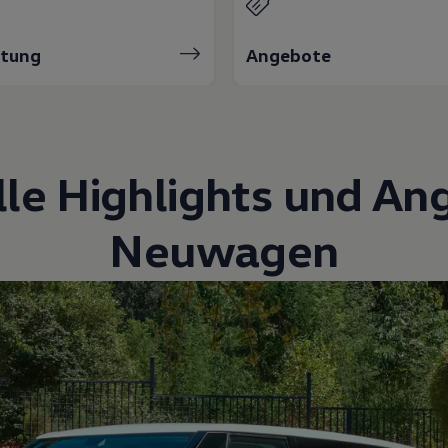
atung
Angebote
lle Highlights und An
Neuwagen