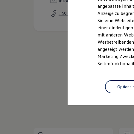
info@auto-zellmann.de
Kfz-Versicherung für Nutzfahrzeuge
angepasste Inhalt
Restschuldversicherung
Anzeige zu begren
+49 30 6797210
Wartungsverträge
Besitzer & Service
Sie eine Webseite
Reparatur & Service
einer eindeutigen
Sommer-Special
mit anderen Webse
Reparatur, Pflege & Inspektion
Servicetermin anfragen
Werbetreibenden,
Service-Vorteile bei Volkswagen Nutzfahrzeuge
angezeigt werden 
ServicePlus
Marketing Zwecken
Economy Service
Räder & Reifen Service
Seitenfunktionali
Ersatzfahrzeuge
Notdienst und Pannenhilfe
Software, Konnektivität & Apps
Neuwagen
Nut
California App
Optional
VW Connect für Ihren ID. Buzz
VW Connect für Ihren Transporter/Caravelle
VW Connect für Ihren Amarok
Service
VW Connect für andere Modelle
Connect Pro
Fleet Interface Data
Multistop Pathfinder
Übersicht Software Updates
Hilfreiches für Besitzer