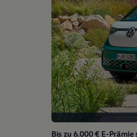
Autonomes Fahren
Mehr zum ID. Buzz
Online Beratung
California Welt
California Club
California Magazin & Ratgeber
Vanlife
Ratgeber
Routen & Reisen
California Reisen & Erlebnisse
California App
California Lifestyle & Zubehör
Übernachten im California
Marke
Unternehmen
Karriere
Karriere im Unternehmen
Karriere im Autohaus
Nachhaltigkeit
Kunden
Gesellschaft
Natur
Events
Rückblick VW Bus Festival 2023
Bis zu 6.000 €
E-Prämie 
75 Jahre Bulli Jubiläum