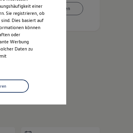
ungshäufigkeit einer
Termin vereinbaren
. Sie registrieren, ob
ind. Dies basiert auf
Informationen können
aften oder
evante Werbung
solcher Daten zu
 mit
k
ID.
Buzz
eren