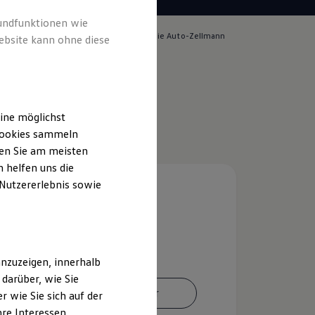
rundfunktionen wie
lich für die Inhalte auf dieser Seite ist die Auto-Zellmann
ebsite kann ohne diese
pressum & Rechtliches
)
ine möglichst
 Cookies sammeln
ten Sie am meisten
 helfen uns die
 Nutzererlebnis sowie
nzuzeigen, innerhalb
darüber, wie Sie
Ansprechpartner
 wie Sie sich auf der
hre Interessen