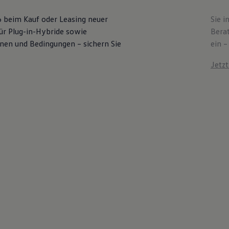
6 beim Kauf oder Leasing neuer
Sie i
für Plug-in-Hybride sowie
Bera
ionen und Bedingungen – sichern Sie
ein –
Jetz