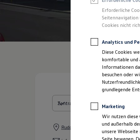
Erforderliche Co
Rettungsdienste
ONE Business ID Vorteile
Erforderliche Coo
Fahrzeugsuche & Marktplatz
Seitennavigation 
Fahrzeugsuche
Cookies nicht rich
Fahrzeuge online kaufen
Digitaler Marktplatz
Kauf & Finanzierung
Analytics und Pe
Online-Fahrzeugbewertung
Aktionen & Angebote
Diese Cookies we
E-Auto-Förderung
Für Privatkunden
komfortable und 
Für Gewerbekunden
Informationen dar
Profi Paket
besuchen oder wie
TopDeal
Gebrauchtwagen
Nutzerfreundlichk
ProfiPartner für Gebrauchtwagen
grundlegende Ent
Zertifizierte Gebrauchtwagen
Finanzierung
Für Privatkunden
Marketing
Für Gewerbekunden
Leasing
Wir nutzen diese 
Für Privatkunden
und außerhalb de
Für Gewerbekunden
Rudower Straße 25 - 29, 12524 Berl
unsere Webseite n
Versicherungen & Garantien
Garantien
Seite bewegen. De