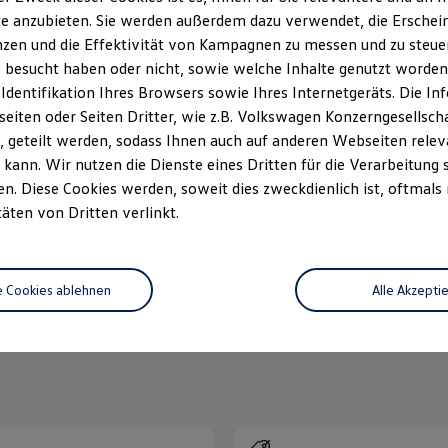
e anzubieten. Sie werden außerdem dazu verwendet, die Erschein
zen und die Effektivität von Kampagnen zu messen und zu steuern
 besucht haben oder nicht, sowie welche Inhalte genutzt worden s
 Identifikation Ihres Browsers sowie Ihres Internetgeräts. Die 
iten oder Seiten Dritter, wie z.B. Volkswagen Konzerngesellsch
 geteilt werden, sodass Ihnen auch auf anderen Webseiten rel
kann. Wir nutzen die Dienste eines Dritten für die Verarbeitung 
. Diese Cookies werden, soweit dies zweckdienlich ist, oftmals
Unsere Leistungen
im Überblic
täten von Dritten verlinkt.
zfahrzeuge
Neuwagen Caddy - Multivan -
e Cookies ablehnen
Alle Akzepti
California
ServicePlus