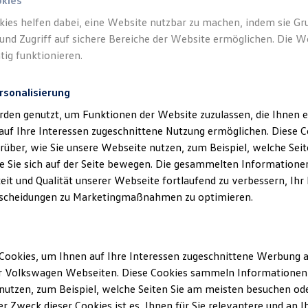
okies
kies helfen dabei, eine Website nutzbar zu machen, indem sie G
Verantwort
und Zugriff auf sichere Bereiche der Website ermöglichen. Die W
GmbH
(
Im
tig funktionieren.
rsonalisierung
rden genutzt, um Funktionen der Website zuzulassen, die Ihnen e
auf Ihre Interessen zugeschnittene Nutzung ermöglichen. Diese
über, wie Sie unsere Webseite nutzen, zum Beispiel, welche Sei
 Sie sich auf der Seite bewegen. Die gesammelten Informationen
eit und Qualität unserer Webseite fortlaufend zu verbessern, Ihr
scheidungen zu Marketingmaßnahmen zu optimieren.
Unsere Abteilungen
Cookies, um Ihnen auf Ihre Interessen zugeschnittene Werbung a
Montag
-
Freitag
06:30
-
19:00
Uhr
r Volkswagen Webseiten. Diese Cookies sammeln Informationen 
in
Samstag
09:00
-
13:00
Uhr
utzen, zum Beispiel, welche Seiten Sie am meisten besuchen oder
r Zweck dieser Cookies ist es, Ihnen für Sie relevantere und an I