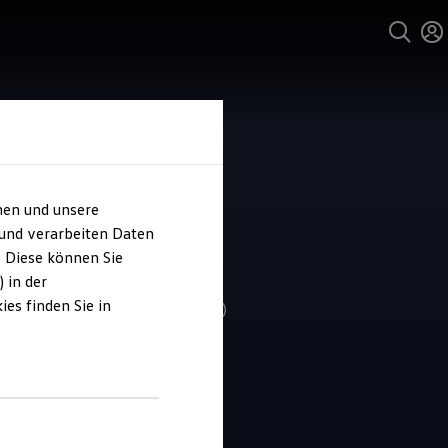
hen und unsere
und Service
 und verarbeiten Daten
o-Zellmann
. Diese können Sie
 in der
es finden Sie in
4.5
|
130 Bewertungen