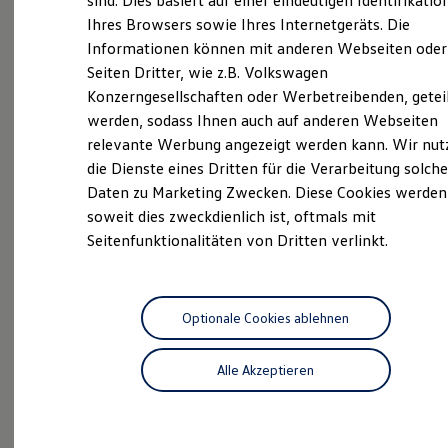
sind. Dies basiert auf einer eindeutigen Identifikatio
Hilfreiches für Besitzer
Ihres Browsers sowie Ihres Internetgeräts. Die
ServicePlus
Digitales Bordbuch
Informationen können mit anderen Webseiten oder
Fahrerassistenz- und Sicherheitssysteme
Volkswagen Economy
Kontrollleuchten
Seiten Dritter, wie z.B. Volkswagen
Kurzfahrprofile und Ölverdünnung
Service
Konzerngesellschaften oder Werbetreibenden, getei
Batterieverordnung
werden, sodass Ihnen auch auf anderen Webseiten
XTL-Dieselkraftstoff
Ersatzteile und Betriebsflüssigkeiten
relevante Werbung angezeigt werden kann. Wir nut
Original Zubehör und Lifestyle Produkte
Aktuelle Highlights
die Dienste eines Dritten für die Verarbeitung solche
myVolkswagen
Daten zu Marketing Zwecken. Diese Cookies werden
myVolkswagen Business
Elektrisch & Autonom
und Angebote
soweit dies zweckdienlich ist, oftmals mit
Elektro - & Hybridfahrzeuge
Seitenfunktionalitäten von Dritten verlinkt.
Unser Ansatz
Klimafreundlicher Strom
Reichweite & Ladelösungen
Reichweitensimulator
Ladezeitensimulator
Optionale Cookies ablehnen
Ladelösungen für Privatkunden
Ladelösungen für Gewerbekunden
Alle Akzeptieren
Wallbox und Ladekabel
Bidirektionales Laden
Förderung & Kosten der Elektrofahrzeuge
Fördermöglichkeiten für Privatkunden
Fördermöglichkeiten für Gewerbekunden