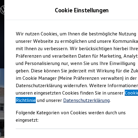
Modelle & Konfigurator
Cookie Einstellungen
Nutzfahrzeuge
Nutzfahrzeugkategorien entdecken
Modelle konfigurieren
Konfiguration laden
Zum
Zum
Modelle vergleichen
Service
Wir nutzen Cookies, um Ihnen die bestmögliche Nutzung
Hauptinhalt
Footer
Vorgängermodelle und Oldtimer
Auto Thomas GmbH & Co. KG
springen
springen
unserer Webseite zu ermöglichen und unsere Kommunika
Vorgängermodelle
Oldtimer
mit Ihnen zu verbessern. Wir berücksichtigen hierbei Ihr
Bulli Historie
4.6
|
75 Bewertungen
Präferenzen und verarbeiten Daten für Marketing, Analyt
Branchenlösungen & Gewerbekunden
und Personalisierung nur, wenn Sie uns Ihre Einwilligung
Umbaulösungen und Hersteller finden
Auf- und Umbauten entdecken & konfigurieren
geben. Diese können Sie jederzeit mit Wirkung für die Zu
Groß- und Sonderkunden
im Cookie Manager (Meine Präferenzen verwalten) in der
Großkunden
Datenschutzerklärung widerrufen. Weitere Informatione
Kommunen & Behörden
Journalisten
unseren eingesetzten Cookies finden Sie in unserer
Cooki
Sportvereine
Richtlinie
und unserer
Datenschutzerklärung
.
Branchenlösungen
Bau & Handwerk
Folgende Kategorien von Cookies werden durch uns
Gewerbliche Personenbeförderung
Service & mobile Werkstätten
eingesetzt:
Kurier, Logistik & Handel
Menschen mit Behinderung
Kühlfahrzeuge