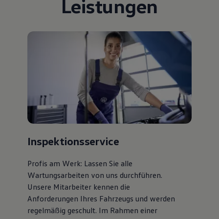
Leistungen
75 Jahre Bulli Jubiläum
Bulli Magazin
Fahrzeugabholung ab Werk
Inspektionsservice
Profis am Werk: Lassen Sie alle
Wartungsarbeiten von uns durchführen.
Unsere Mitarbeiter kennen die
Anforderungen Ihres Fahrzeugs und werden
regelmäßig geschult. Im Rahmen einer