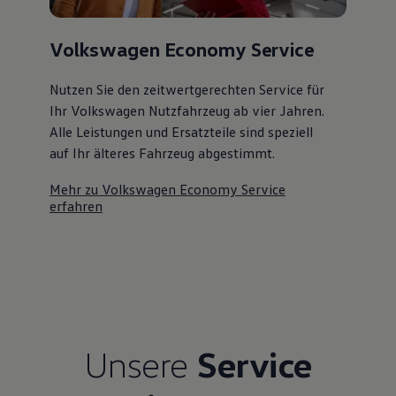
Kostensimulator
Autonomes Fahren
Mehr zum ID. Buzz
Volkswagen Economy Service
Online Beratung
California Welt
Nutzen Sie den zeitwertgerechten Service für
California Club
California Magazin & Ratgeber
Ihr Volkswagen Nutzfahrzeug ab vier Jahren.
Vanlife
Alle Leistungen und Ersatzteile sind speziell
Ratgeber
auf Ihr älteres Fahrzeug abgestimmt.
Routen & Reisen
California Reisen & Erlebnisse
California App
Mehr zu Volkswagen Economy Service
California Lifestyle & Zubehör
erfahren
Übernachten im California
Marke
Unternehmen
Karriere
Karriere im Unternehmen
Karriere im Autohaus
Nachhaltigkeit
Kunden
Gesellschaft
Unsere
Service
Natur
Events
Rückblick VW Bus Festival 2023