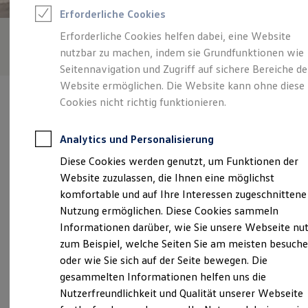
Feuerwehr
Erforderliche Cookies
Rettungsdienste
ONE Business ID Vorteile
Erforderliche Cookies helfen dabei, eine Website
Fahrzeugsuche & Marktplatz
nutzbar zu machen, indem sie Grundfunktionen wie
Fahrzeugsuche
Fahrzeuge online kaufen
Seitennavigation und Zugriff auf sichere Bereiche de
Digitaler Marktplatz
Website ermöglichen. Die Website kann ohne diese
Kauf & Finanzierung
Cookies nicht richtig funktionieren.
Online-Fahrzeugbewertung
Aktionen & Angebote
E-Auto-Förderung
Analytics und Personalisierung
Für Privatkunden
Verantwortlich für die Inhalte auf dieser Seite ist die Auto Thomas
Für Gewerbekunden
Diese Cookies werden genutzt, um Funktionen der
GmbH & Co. KG
(
Impressum & Rechtliches
)
Profi Paket
Website zuzulassen, die Ihnen eine möglichst
TopDeal
Gebrauchtwagen
komfortable und auf Ihre Interessen zugeschnittene
ProfiPartner für Gebrauchtwagen
Unsere 
Nutzung ermöglichen. Diese Cookies sammeln
Zertifizierte Gebrauchtwagen
Informationen darüber, wie Sie unsere Webseite nu
Finanzierung
Für Privatkunden
zum Beispiel, welche Seiten Sie am meisten besuch
Für Gewerbekunden
Frankfurter Straße 137, 53773 Hennef
oder wie Sie sich auf der Seite bewegen. Die
Leasing
gesammelten Informationen helfen uns die
Für Privatkunden
Montag
-
Freitag
07:00
-
18:00
Uhr
Für Gewerbekunden
Nutzerfreundlichkeit und Qualität unserer Webseite
Versicherungen & Garantien