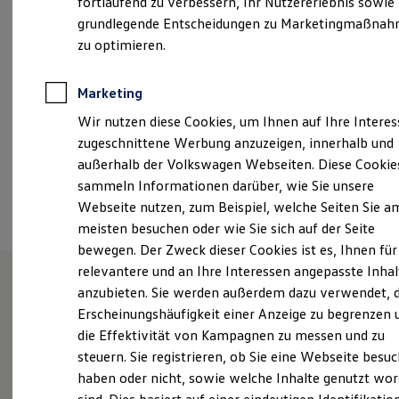
fortlaufend zu verbessern, Ihr Nutzererlebnis sowie
Samstag
08:00
-
14:00
Uhr
Garantien
grundlegende Entscheidungen zu Marketingmaßna
Kfz-Versicherung für Nutzfahrzeuge
Restschuldversicherung
zu optimieren.
info-hennef@auto-thomas.de
Wartungsverträge
Besitzer & Service
+49 2242 88960
Reparatur & Service
Marketing
Sommer-Special
Wir nutzen diese Cookies, um Ihnen auf Ihre Intere
Reparatur, Pflege & Inspektion
Servicetermin anfragen
Ansprechpartner
zugeschnittene Werbung anzuzeigen, innerhalb und
Service-Vorteile bei Volkswagen Nutzfahrzeuge
außerhalb der Volkswagen Webseiten. Diese Cookie
ServicePlus
sammeln Informationen darüber, wie Sie unsere
Economy Service
Termin vereinbaren
Räder & Reifen Service
Webseite nutzen, zum Beispiel, welche Seiten Sie a
Ersatzfahrzeuge
meisten besuchen oder wie Sie sich auf der Seite
Notdienst und Pannenhilfe
bewegen. Der Zweck dieser Cookies ist es, Ihnen für
Software, Konnektivität & Apps
California App
relevantere und an Ihre Interessen angepasste Inhal
VW Connect für Ihren ID. Buzz
anzubieten. Sie werden außerdem dazu verwendet, d
VW Connect für Ihren Transporter/Caravelle
Unsere Leistungen
im
Erscheinungshäufigkeit einer Anzeige zu begrenzen 
VW Connect für Ihren Amarok
VW Connect für andere Modelle
die Effektivität von Kampagnen zu messen und zu
Überblick
Connect Pro
steuern. Sie registrieren, ob Sie eine Webseite besuc
Fleet Interface Data
haben oder nicht, sowie welche Inhalte genutzt wo
Multistop Pathfinder
Service
Übersicht Software Updates