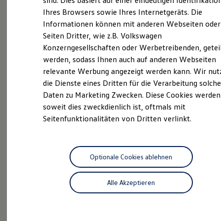
sind. Dies basiert auf einer eindeutigen Identifikatio
Digitales Bordbuch
Ihres Browsers sowie Ihres Internetgeräts. Die
Neuwagen Caddy - Multivan -
Fahrerassistenz- und Sicherheitssysteme
Informationen können mit anderen Webseiten oder
Kontrollleuchten
California
Kurzfahrprofile und Ölverdünnung
Seiten Dritter, wie z.B. Volkswagen
Batterieverordnung
ID.
Buzz
Konzerngesellschaften oder Werbetreibenden, getei
XTL-Dieselkraftstoff
werden, sodass Ihnen auch auf anderen Webseiten
Ersatzteile und Betriebsflüssigkeiten
Service
Original Zubehör und Lifestyle Produkte
relevante Werbung angezeigt werden kann. Wir nut
myVolkswagen
ServicePlus
die Dienste eines Dritten für die Verarbeitung solche
myVolkswagen Business
Daten zu Marketing Zwecken. Diese Cookies werden
Elektrisch & Autonom
Volkswagen Economy
Elektro - & Hybridfahrzeuge
soweit dies zweckdienlich ist, oftmals mit
Service
Unser Ansatz
Seitenfunktionalitäten von Dritten verlinkt.
Klimafreundlicher Strom
Reichweite & Ladelösungen
Reichweitensimulator
Ladezeitensimulator
Ladelösungen für Privatkunden
Optionale Cookies ablehnen
Ladelösungen für Gewerbekunden
Probefahrt
Wallbox und Ladekabel
Alle Akzeptieren
Bidirektionales Laden
Förderung & Kosten der Elektrofahrzeuge
Fördermöglichkeiten für Privatkunden
Fördermöglichkeiten für Gewerbekunden
Kostensimulator