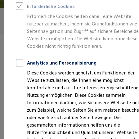
Rettungsdienste
Erforderliche Cookies
ONE Business ID Vorteile
Fahrzeugsuche & Marktplatz
Erforderliche Cookies helfen dabei, eine Website
Fahrzeugsuche
nutzbar zu machen, indem sie Grundfunktionen wie
Fahrzeuge online kaufen
Digitaler Marktplatz
Seitennavigation und Zugriff auf sichere Bereiche de
Kauf & Finanzierung
Website ermöglichen. Die Website kann ohne diese
Online-Fahrzeugbewertung
Cookies nicht richtig funktionieren.
Aktionen & Angebote
E-Auto-Förderung
Für Privatkunden
Analytics und Personalisierung
Für Gewerbekunden
Verantwortlich für die Inhalte auf dieser Seite ist die Auto-Technik
Profi Paket
Diese Cookies werden genutzt, um Funktionen der
Dähne GmbH
(
Impressum & Rechtliches
)
TopDeal
Website zuzulassen, die Ihnen eine möglichst
Gebrauchtwagen
ProfiPartner für Gebrauchtwagen
komfortable und auf Ihre Interessen zugeschnittene
Zertifizierte Gebrauchtwagen
Unsere 
Nutzung ermöglichen. Diese Cookies sammeln
Finanzierung
Informationen darüber, wie Sie unsere Webseite nu
Für Privatkunden
Für Gewerbekunden
zum Beispiel, welche Seiten Sie am meisten besuch
Leasing
Grünauer Fenn 5, 14712 Rathenow
oder wie Sie sich auf der Seite bewegen. Die
Für Privatkunden
gesammelten Informationen helfen uns die
Für Gewerbekunden
Montag
-
Freitag
07:00
-
18:00
Uhr
Versicherungen & Garantien
Nutzerfreundlichkeit und Qualität unserer Webseite
Garantien