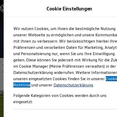
Modelle & Konfigurator
Cookie Einstellungen
Nutzfahrzeuge
Nutzfahrzeugkategorien entdecken
Modelle konfigurieren
Konfiguration laden
Zum
Zum
Modelle vergleichen
Verkauf und Service
Wir nutzen Cookies, um Ihnen die bestmögliche Nutzung
Hauptinhalt
Footer
Vorgängermodelle und Oldtimer
Auto-Technik Dähne
springen
springen
unserer Webseite zu ermöglichen und unsere Kommunika
Vorgängermodelle
Oldtimer
mit Ihnen zu verbessern. Wir berücksichtigen hierbei Ihr
Bulli Historie
4.8
|
34 Bewertungen
Präferenzen und verarbeiten Daten für Marketing, Analyt
Branchenlösungen & Gewerbekunden
und Personalisierung nur, wenn Sie uns Ihre Einwilligung
Umbaulösungen und Hersteller finden
Auf- und Umbauten entdecken & konfigurieren
geben. Diese können Sie jederzeit mit Wirkung für die Zu
Groß- und Sonderkunden
im Cookie Manager (Meine Präferenzen verwalten) in der
Großkunden
Datenschutzerklärung widerrufen. Weitere Informatione
Kommunen & Behörden
Journalisten
unseren eingesetzten Cookies finden Sie in unserer
Cooki
Sportvereine
Richtlinie
und unserer
Datenschutzerklärung
.
Branchenlösungen
Bau & Handwerk
Folgende Kategorien von Cookies werden durch uns
Gewerbliche Personenbeförderung
Service & mobile Werkstätten
eingesetzt:
Kurier, Logistik & Handel
Kühlfahrzeuge
Feuerwehr