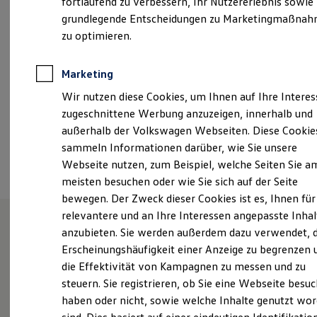
fortlaufend zu verbessern, Ihr Nutzererlebnis sowie
Samstag
08:00
-
12:30
Uhr
Kfz-Versicherung für Nutzfahrzeuge
grundlegende Entscheidungen zu Marketingmaßna
Restschuldversicherung
Wartungsverträge
zu optimieren.
info-r@a-t-d.de
Besitzer & Service
Reparatur & Service
+49 3385 49990
Sommer-Special
Marketing
Reparatur, Pflege & Inspektion
Wir nutzen diese Cookies, um Ihnen auf Ihre Intere
Servicetermin anfragen
Service-Vorteile bei Volkswagen Nutzfahrzeuge
Ansprechpartner
zugeschnittene Werbung anzuzeigen, innerhalb und
ServicePlus
außerhalb der Volkswagen Webseiten. Diese Cookie
Economy Service
sammeln Informationen darüber, wie Sie unsere
Räder & Reifen Service
Termin vereinbaren
Ersatzfahrzeuge
Webseite nutzen, zum Beispiel, welche Seiten Sie a
Notdienst und Pannenhilfe
meisten besuchen oder wie Sie sich auf der Seite
Software, Konnektivität & Apps
bewegen. Der Zweck dieser Cookies ist es, Ihnen für
California App
VW Connect für Ihren ID. Buzz
relevantere und an Ihre Interessen angepasste Inhal
VW Connect für Ihren Transporter/Caravelle
anzubieten. Sie werden außerdem dazu verwendet, d
VW Connect für Ihren Amarok
Unsere Leistungen
im
Erscheinungshäufigkeit einer Anzeige zu begrenzen 
VW Connect für andere Modelle
Connect Pro
die Effektivität von Kampagnen zu messen und zu
Überblick
Fleet Interface Data
steuern. Sie registrieren, ob Sie eine Webseite besuc
Multistop Pathfinder
haben oder nicht, sowie welche Inhalte genutzt wo
Übersicht Software Updates
Neuwagen
Nutzfahrzeuge
Hilfreiches für Besitzer