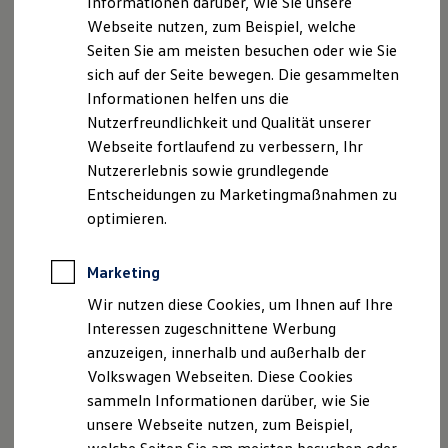
Informationen darüber, wie Sie unsere
Kfz-Versicherung für Nutzfahrzeuge
Webseite nutzen, zum Beispiel, welche
Restschuldversicherung
Wartungsverträge
Seiten Sie am meisten besuchen oder wie Sie
Besitzer & Service
sich auf der Seite bewegen. Die gesammelten
Reparatur & Service
Informationen helfen uns die
Sommer-Special
Reparatur, Pflege & Inspektion
Nutzerfreundlichkeit und Qualität unserer
Servicetermin anfragen
Webseite fortlaufend zu verbessern, Ihr
Service-Vorteile bei Volkswagen Nutzfahrzeuge
Nutzererlebnis sowie grundlegende
ServicePlus
Economy Service
Entscheidungen zu Marketingmaßnahmen zu
Räder & Reifen Service
optimieren.
Ersatzfahrzeuge
Notdienst und Pannenhilfe
Software, Konnektivität & Apps
Marketing
California App
VW Connect für Ihren ID. Buzz
Wir nutzen diese Cookies, um Ihnen auf Ihre
VW Connect für Ihren Transporter/Caravelle
Interessen zugeschnittene Werbung
VW Connect für Ihren Amarok
anzuzeigen, innerhalb und außerhalb der
VW Connect für andere Modelle
Connect Pro
Volkswagen Webseiten. Diese Cookies
Fleet Interface Data
sammeln Informationen darüber, wie Sie
Multistop Pathfinder
unsere Webseite nutzen, zum Beispiel,
Übersicht Software Updates
Hilfreiches für Besitzer