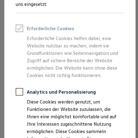
Rettungsdienste
uns eingesetzt:
ONE Business ID Vorteile
Fahrzeugsuche & Marktplatz
Fahrzeugsuche
Fahrzeuge online kaufen
Erforderliche Cookies
Digitaler Marktplatz
Kauf & Finanzierung
Erforderliche Cookies helfen dabei, eine
Online-Fahrzeugbewertung
Website nutzbar zu machen, indem sie
Aktionen & Angebote
E-Auto-Förderung
Grundfunktionen wie Seitennavigation und
Für Privatkunden
Zugriff auf sichere Bereiche der Website
Für Gewerbekunden
ermöglichen. Die Website kann ohne diese
Profi Paket
TopDeal
Cookies nicht richtig funktionieren.
Gebrauchtwagen
ProfiPartner für Gebrauchtwagen
Zertifizierte Gebrauchtwagen
Analytics und Personalisierung
Finanzierung
Diese Cookies werden genutzt, um
Für Privatkunden
Für Gewerbekunden
Funktionen der Website zuzulassen, die
Leasing
Ihnen eine möglichst komfortable und auf
Für Privatkunden
Ihre Interessen zugeschnittene Nutzung
Für Gewerbekunden
Versicherungen & Garantien
ermöglichen. Diese Cookies sammeln
Garantien