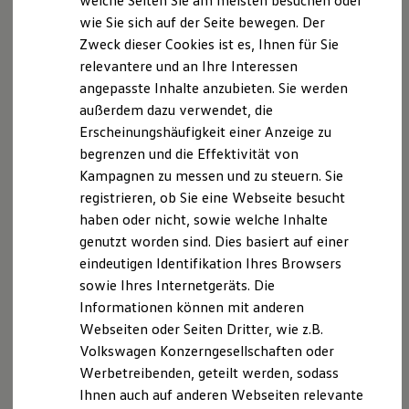
welche Seiten Sie am meisten besuchen oder
Digitales Bordbuch
wie Sie sich auf der Seite bewegen. Der
Fahrerassistenz- und Sicherheitssysteme
Zweck dieser Cookies ist es, Ihnen für Sie
Kontrollleuchten
Kurzfahrprofile und Ölverdünnung
relevantere und an Ihre Interessen
Batterieverordnung
angepasste Inhalte anzubieten. Sie werden
XTL-Dieselkraftstoff
außerdem dazu verwendet, die
Ersatzteile und Betriebsflüssigkeiten
Original Zubehör und Lifestyle Produkte
Erscheinungshäufigkeit einer Anzeige zu
myVolkswagen
begrenzen und die Effektivität von
myVolkswagen Business
Kampagnen zu messen und zu steuern. Sie
Elektrisch & Autonom
Elektro - & Hybridfahrzeuge
registrieren, ob Sie eine Webseite besucht
Unser Ansatz
haben oder nicht, sowie welche Inhalte
Klimafreundlicher Strom
genutzt worden sind. Dies basiert auf einer
Reichweite & Ladelösungen
Reichweitensimulator
eindeutigen Identifikation Ihres Browsers
Ladezeitensimulator
sowie Ihres Internetgeräts. Die
Ladelösungen für Privatkunden
Informationen können mit anderen
Ladelösungen für Gewerbekunden
Wallbox und Ladekabel
Webseiten oder Seiten Dritter, wie z.B.
Bidirektionales Laden
Volkswagen Konzerngesellschaften oder
Förderung & Kosten der Elektrofahrzeuge
Werbetreibenden, geteilt werden, sodass
Fördermöglichkeiten für Privatkunden
Fördermöglichkeiten für Gewerbekunden
Ihnen auch auf anderen Webseiten relevante
Kostensimulator