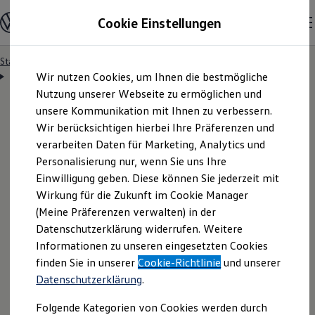
Modelle & Konfigurator
Cookie Einstellungen
Nutzfahrzeuge
Nutzfahrzeugkategorien entdecken
Modelle konfigurieren
Konfiguration laden
Startseite
Besitzer & Service
Reparatur & Service
Zum
Zum
Modelle vergleichen
Servicetermin anfragen
Wir nutzen Cookies, um Ihnen die bestmögliche
Hauptinhalt
Footer
Vorgängermodelle und Oldtimer
springen
springen
Nutzung unserer Webseite zu ermöglichen und
Vorgängermodelle
Oldtimer
unsere Kommunikation mit Ihnen zu verbessern.
Bulli Historie
Wir berücksichtigen hierbei Ihre Präferenzen und
Branchenlösungen & Gewerbekunden
Servicetermin bequem
verarbeiten Daten für Marketing, Analytics und
Umbaulösungen und Hersteller finden
Auf- und Umbauten entdecken & konfigurieren
Personalisierung nur, wenn Sie uns Ihre
Groß- und Sonderkunden
online anfragen
Einwilligung geben. Diese können Sie jederzeit mit
Großkunden
Wirkung für die Zukunft im Cookie Manager
Kommunen & Behörden
Journalisten
(Meine Präferenzen verwalten) in der
Sportvereine
Nutzen Sie unser Onlineformular, um schnell und
Datenschutzerklärung widerrufen. Weitere
Branchenlösungen
Informationen zu unseren eingesetzten Cookies
unkompliziert einen Servicetermin bei Ihrem
Bau & Handwerk
Gewerbliche Personenbeförderung
finden Sie in unserer
Cookie-Richtlinie
und unserer
Volkswagen
Nutzfahrzeuge
Partner anzufragen.
Service & mobile Werkstätten
Datenschutzerklärung
.
Kurier, Logistik & Handel
Kühlfahrzeuge
Folgende Kategorien von Cookies werden durch
Feuerwehr