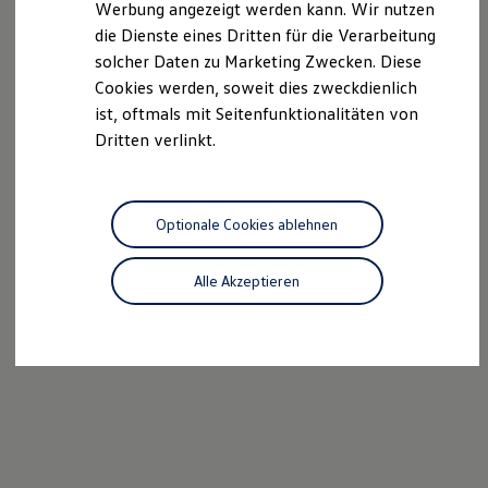
Werbung angezeigt werden kann. Wir nutzen
Autonomes Fahren
die Dienste eines Dritten für die Verarbeitung
Mehr zum ID. Buzz
Online Beratung
solcher Daten zu Marketing Zwecken. Diese
California Welt
Cookies werden, soweit dies zweckdienlich
California Club
ist, oftmals mit Seitenfunktionalitäten von
California Magazin & Ratgeber
Vanlife
Dritten verlinkt.
Ratgeber
Routen & Reisen
California Reisen & Erlebnisse
California App
Optionale Cookies ablehnen
California Lifestyle & Zubehör
Übernachten im California
Marke
Alle Akzeptieren
Unternehmen
Karriere
Karriere im Unternehmen
Karriere im Autohaus
Nachhaltigkeit
Kunden
Gesellschaft
Natur
Events
Rückblick VW Bus Festival 2023
75 Jahre Bulli Jubiläum