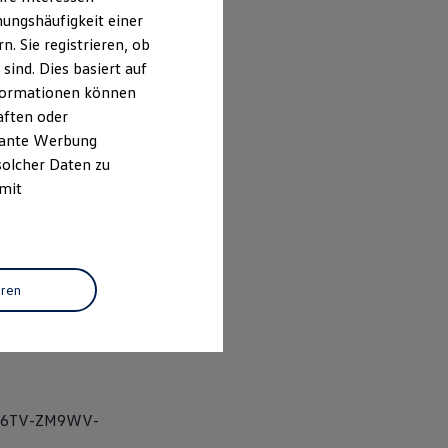
ungshäufigkeit einer
. Sie registrieren, ob
ind. Dies basiert auf
Informationen können
aften oder
evante Werbung
solcher Daten zu
 mit
eren
-X6TV-ZM9WV-