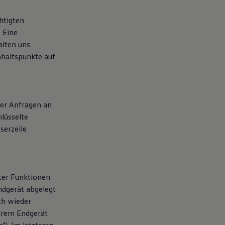
htigten
. Eine
alten uns
Anhaltspunkte auf
der Anfragen an
lüsselte
serzeile
ter Funktionen
ndgerät abgelegt
ch wieder
Ihrem Endgerät