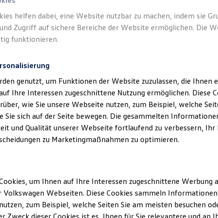
okies
kies helfen dabei, eine Website nutzbar zu machen, indem sie G
und Zugriff auf sichere Bereiche der Website ermöglichen. Die W
tig funktionieren.
rsonalisierung
klärung
rden genutzt, um Funktionen der Website zuzulassen, die Ihnen e
auf Ihre Interessen zugeschnittene Nutzung ermöglichen. Diese
über, wie Sie unsere Webseite nutzen, zum Beispiel, welche Sei
 Sie sich auf der Seite bewegen. Die gesammelten Informationen
ssum
eit und Qualität unserer Webseite fortlaufend zu verbessern, Ihr
scheidungen zu Marketingmaßnahmen zu optimieren.
H & Co.KG
ße 73
Cookies, um Ihnen auf Ihre Interessen zugeschnittene Werbung a
r Volkswagen Webseiten. Diese Cookies sammeln Informationen 
: 08131-36590
utzen, zum Beispiel, welche Seiten Sie am meisten besuchen oder
131-72429
r Zweck dieser Cookies ist es, Ihnen für Sie relevantere und an I