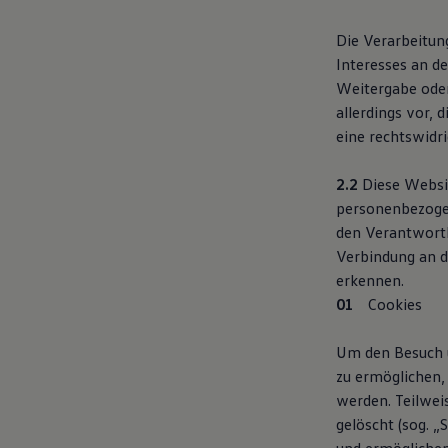
Die Verarbeitung
Interesses an de
Weitergabe oder
allerdings vor, 
eine rechtswidr
2.2
Diese Websit
personenbezogen
den Verantwortl
Verbindung an d
erkennen.
Cookies
Um den Besuch u
zu ermöglichen,
werden. Teilwei
gelöscht (sog. „