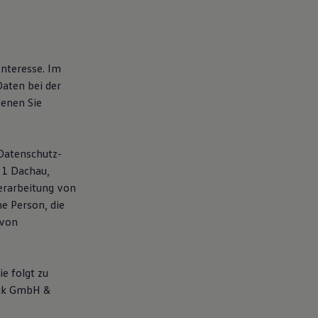
Interesse. Im
aten bei der
denen Sie
 Datenschutz-
21 Dachau,
Verarbeitung von
e Person, die
 von
e folgt zu
ock GmbH &