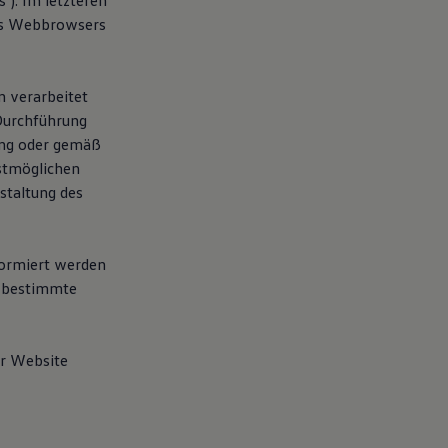
"). Im letzteren
res Webbrowsers
n verarbeitet
 Durchführung
gung oder gemäß
estmöglichen
staltung des
formiert werden
r bestimmte
er Website