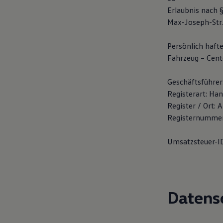
Hilfreiches für Besitzer
Erlaubnis nach 
Digitales Bordbuch
Max-Joseph-Str
Fahrerassistenz- und Sicherheitssysteme
Kontrollleuchten
Kurzfahrprofile und Ölverdünnung
Persönlich haft
Batterieverordnung
Fahrzeug – Cen
XTL-Dieselkraftstoff
Ersatzteile und Betriebsflüssigkeiten
Original Zubehör und Lifestyle Produkte
Geschäftsführer
myVolkswagen
Registerart: Han
myVolkswagen Business
Elektrisch & Autonom
Register / Ort:
Elektro - & Hybridfahrzeuge
Registernumme
Unser Ansatz
Klimafreundlicher Strom
Reichweite & Ladelösungen
Umsatzsteuer-I
Reichweitensimulator
Ladezeitensimulator
Ladelösungen für Privatkunden
Ladelösungen für Gewerbekunden
Wallbox und Ladekabel
Datens
Bidirektionales Laden
Förderung & Kosten der Elektrofahrzeuge
Fördermöglichkeiten für Privatkunden
Fördermöglichkeiten für Gewerbekunden