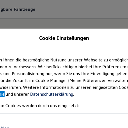
ügbare Fahrzeuge
Cookie Einstellungen
m Ihnen die bestmögliche Nutzung unserer Webseite zu ermöglic
o Stock GmbH & Co. 
en zu verbessern. Wir berücksichtigen hierbei Ihre Präferenzen
cs und Personalisierung nur, wenn Sie uns Ihre Einwilligung geben
mpressum & Rechtlich
für die Zukunft im Cookie Manager (Meine Präferenzen verwalten)
iderrufen. Weitere Informationen zu unseren eingesetzten Cooki
nie
und unserer
Datenschutzerklärung
.
en Sie Informationen über die Auto Stock 
on Cookies werden durch uns eingesetzt:
rantwortliche Anbieterin von Inhalten und 
e auf dieser Webseite speziell aufgeführt si