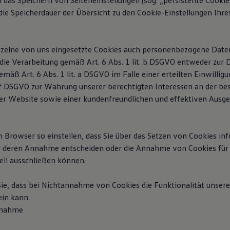
das Speichern von Seiteneinstellungen (sog. „persistente Cookies
 die Speicherdauer der Übersicht zu den Cookie-Einstellungen Ih
nzelne von uns eingesetzte Cookies auch personenbezogene Date
 die Verarbeitung gemäß Art. 6 Abs. 1 lit. b DSGVO entweder zur
emäß Art. 6 Abs. 1 lit. a DSGVO im Falle einer erteilten Einwilli
it. f DSGVO zur Wahrung unserer berechtigten Interessen an der b
der Website sowie einer kundenfreundlichen und effektiven Ausge
n Browser so einstellen, dass Sie über das Setzen von Cookies in
er deren Annahme entscheiden oder die Annahme von Cookies fü
ell ausschließen können.
Sie, dass bei Nichtannahme von Cookies die Funktionalität unser
ein kann.
fnahme