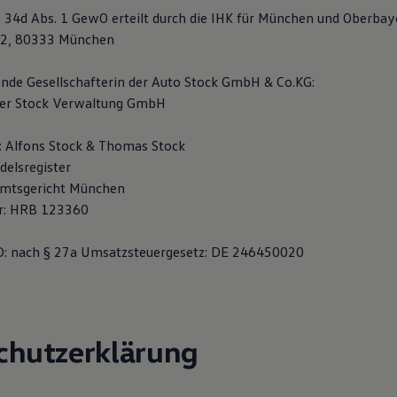
§ 34d Abs. 1 GewO erteilt durch die IHK für München und Oberbay
.2, 80333 München
ende Gesellschafterin der Auto Stock GmbH & Co.KG:
ter Stock Verwaltung GmbH
: Alfons Stock & Thomas Stock
delsregister
 Amtsgericht München
r: HRB 123360
D: nach § 27a Umsatzsteuergesetz: DE 246450020
chutzerklärung