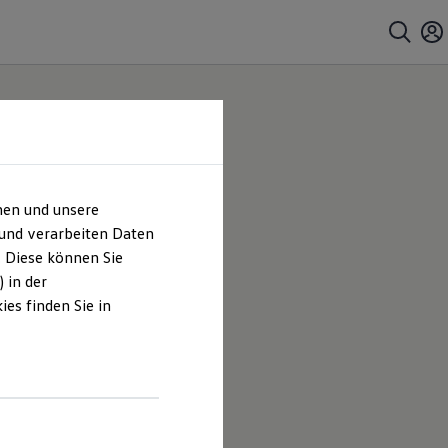
hen und unsere
KG |
 und verarbeiten Daten
. Diese können Sie
es
 in der
es finden Sie in
GmbH & Co.
Angeboten,
nd.