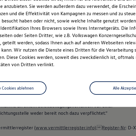
ostock-dachau.de
e anzubieten. Sie werden außerdem dazu verwendet, die Erschein
zen und die Effektivität von Kampagnen zu messen und zu steuern
r.: DE199302757
 besucht haben oder nicht, sowie welche Inhalte genutzt worden s
t: Amtsgericht München HRA 73703 HRB 123360
 Identifikation Ihres Browsers sowie Ihres Internetgeräts. Die 
7/159/00608
iten oder Seiten Dritter, wie z.B. Volkswagen Konzerngesellsch
 geteilt werden, sodass Ihnen auch auf anderen Webseiten rel
rmittlerregister
kann. Wir nutzen die Dienste eines Dritten für die Verarbeitung 
D-X6TV-ZM9WV-35
. Diese Cookies werden, soweit dies zweckdienlich ist, oftmals
egister.info
täten von Dritten verlinkt.
: Thomas Stock , Alfons Stock
e Cookies ablehnen
Alle Akzepti
 36 Verbraucherstreitbeilegungsgesetz (VSBG)
eilnahme an einem Streitbeilegungsverfahren vor einer
chtungsstelle weder bereit noch dazu verpflichtet.“
mittlerregister (
www.vermittlerregister.info):Register-Nr
: D