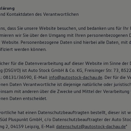
klärung
und Kontaktdaten des Verantwortlichen
ns, dass Sie unsere Website besuchen, und bedanken uns für Ihr 
mieren wir Sie über den Umgang mit Ihren personenbezogenen D
 Website. Personenbezogene Daten sind hierbei alle Daten, mit 
ifiziert werden können.
cher für die Datenverarbeitung auf dieser Website im Sinne der
 (DSGVO) ist Auto Stock GmbH & Co. KG, Freisinger Str. 73, 852
l.: 08131/36590, E-Mail:
info@autostock-dachau.de
. Der für die 
n Daten Verantwortliche ist diejenige natürliche oder juristisch
einsam mit anderen über die Zwecke und Mittel der Verarbeitung
nen Daten entscheidet.
rtliche hat einen Datenschutzbeauftragten bestellt, dieser ist wi
 Süd Pluspunkt GmbH, c/o Datenschutzbeauftragter der Auto St
ng 2, 04159 Leipzig, E-Mail:
datenschutz@autostock-dachau.de
"