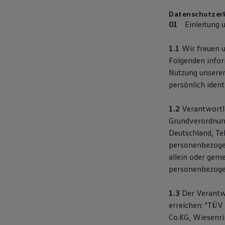
Kostensimulator
Datenschutzer
Autonomes Fahren
Einleitung 
Mehr zum ID. Buzz
Online Beratung
California Welt
1.1
Wir freuen u
California Club
Folgenden infor
California Magazin & Ratgeber
Vanlife
Nutzung unserer
Ratgeber
persönlich ident
Routen & Reisen
California Reisen & Erlebnisse
California App
1.2
Verantwortli
California Lifestyle & Zubehör
Grundverordnung
Übernachten im California
Deutschland, Te
Marke
Unternehmen
personenbezogene
Karriere
allein oder gem
Karriere im Unternehmen
personenbezoge
Karriere im Autohaus
Nachhaltigkeit
Kunden
1.3
Der Verantwo
Gesellschaft
erreichen: "TÜV
Natur
Events
Co.KG, Wiesenri
Rückblick VW Bus Festival 2023