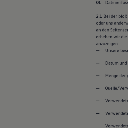
Datenerfas
75 Jahre Bulli Jubiläum
Bulli Magazin
Fahrzeugabholung ab Werk
2.1
Bei der bloß
oder uns anderw
an den Seitenser
erheben wir die 
anzuzeigen:
Unsere bes
Datum und 
Menge der 
Quelle/Verw
Verwendet
Verwendete
Verwendete 