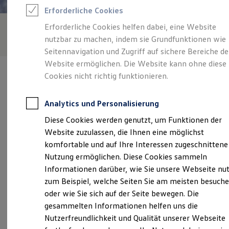
Rettungsdienste
Erforderliche Cookies
ONE Business ID Vorteile
Fahrzeugsuche & Marktplatz
Erforderliche Cookies helfen dabei, eine Website
Fahrzeugsuche
nutzbar zu machen, indem sie Grundfunktionen wie
Fahrzeuge online kaufen
Digitaler Marktplatz
Seitennavigation und Zugriff auf sichere Bereiche de
Kauf & Finanzierung
Website ermöglichen. Die Website kann ohne diese
Online-Fahrzeugbewertung
Cookies nicht richtig funktionieren.
Aktionen & Angebote
E-Auto-Förderung
Für Privatkunden
Analytics und Personalisierung
Für Gewerbekunden
Verantwortlich für die Inhalte auf dieser Seite ist die Auto Müller -
Profi Paket
Diese Cookies werden genutzt, um Funktionen der
Sohn oHG
(
Impressum & Rechtliches
)
TopDeal
Website zuzulassen, die Ihnen eine möglichst
Gebrauchtwagen
ProfiPartner für Gebrauchtwagen
komfortable und auf Ihre Interessen zugeschnittene
Zertifizierte Gebrauchtwagen
Unsere 
Nutzung ermöglichen. Diese Cookies sammeln
Finanzierung
Informationen darüber, wie Sie unsere Webseite nu
Für Privatkunden
Für Gewerbekunden
zum Beispiel, welche Seiten Sie am meisten besuch
Leasing
Altgomlitz 15, 01108 Dresden
oder wie Sie sich auf der Seite bewegen. Die
Für Privatkunden
gesammelten Informationen helfen uns die
Für Gewerbekunden
Montag
-
Freitag
07:00
-
18:00
Uhr
Versicherungen & Garantien
Nutzerfreundlichkeit und Qualität unserer Webseite
Garantien