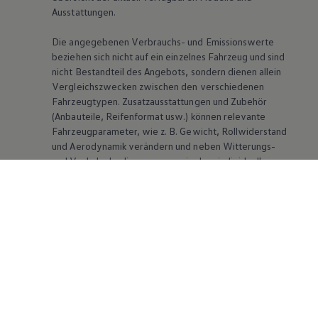
Ausstattungen.
Die angegebenen Verbrauchs- und Emissionswerte
beziehen sich nicht auf ein einzelnes Fahrzeug und sind
nicht Bestandteil des Angebots, sondern dienen allein
Vergleichszwecken zwischen den verschiedenen
Fahrzeugtypen. Zusatzausstattungen und Zubehör
(Anbauteile, Reifenformat usw.) können relevante
Fahrzeugparameter, wie
z. B.
Gewicht, Rollwiderstand
und Aerodynamik verändern und neben Witterungs-
und Verkehrsbedingungen sowie dem individuellen
Fahrverhalten den Kraftstoffverbrauch, den
Stromverbrauch, die CO₂-Emissionen und die
Fahrleistungswerte eines Fahrzeugs beeinflussen.
Weitere Informationen zum offiziellen
Kraftstoffverbrauch und den offiziellen spezifischen
CO₂-Emissionen neuer Personenkraftwagen können
dem „Leitfaden über den Kraftstoffverbrauch, die CO₂-
Emissionen und den Stromverbrauch neuer
Personenkraftwagen“ entnommen werden, der an