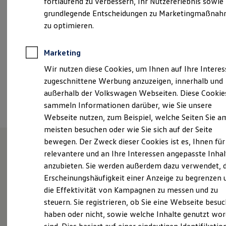
fortlaufend zu verbessern, Ihr Nutzererlebnis sowie
Kfz-Versicherung für Nutzfahrzeuge
grundlegende Entscheidungen zu Marketingmaßna
automueller@automueller-dresden.de
Restschuldversicherung
Wartungsverträge
zu optimieren.
Besitzer & Service
+49 351 884820
Reparatur & Service
Sommer-Special
Marketing
Reparatur, Pflege & Inspektion
Ansprechpartner
Wir nutzen diese Cookies, um Ihnen auf Ihre Intere
Servicetermin anfragen
Service-Vorteile bei Volkswagen Nutzfahrzeuge
zugeschnittene Werbung anzuzeigen, innerhalb und
ServicePlus
außerhalb der Volkswagen Webseiten. Diese Cookie
Termin vereinbaren
Economy Service
sammeln Informationen darüber, wie Sie unsere
Räder & Reifen Service
Ersatzfahrzeuge
Webseite nutzen, zum Beispiel, welche Seiten Sie a
Notdienst und Pannenhilfe
meisten besuchen oder wie Sie sich auf der Seite
Software, Konnektivität & Apps
bewegen. Der Zweck dieser Cookies ist es, Ihnen für
California App
VW Connect für Ihren ID. Buzz
relevantere und an Ihre Interessen angepasste Inhal
VW Connect für Ihren Transporter/Caravelle
Unsere Leistungen
im
anzubieten. Sie werden außerdem dazu verwendet, d
VW Connect für Ihren Amarok
Überblick
Erscheinungshäufigkeit einer Anzeige zu begrenzen 
VW Connect für andere Modelle
Connect Pro
die Effektivität von Kampagnen zu messen und zu
Fleet Interface Data
steuern. Sie registrieren, ob Sie eine Webseite besuc
Multistop Pathfinder
Service
haben oder nicht, sowie welche Inhalte genutzt wo
Übersicht Software Updates
Hilfreiches für Besitzer