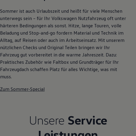
Autonomes Fahren
Mehr zum ID. Buzz
Sommer ist auch Urlaubszeit und heißt für viele Menschen
Online Beratung
unterwegs sein – für Ihr Volkswagen Nutzfahrzeug oft unter
California Welt
härteren Bedingungen als sonst. Hitze, lange Touren, volle
California Club
California Magazin & Ratgeber
Beladung und Stop-and-go fordern Material und Technik im
Vanlife
Alltag, auf Reisen oder auch im Arbeitseinsatz. Mit unserem
Ratgeber
nützlichen Checks und Original Teilen bringen wir Ihr
Routen & Reisen
California Reisen & Erlebnisse
Fahrzeug gut vorbereitet in die warme Jahreszeit. Dazu:
California App
Praktisches Zubehör wie Faltbox und Grundträger für Ihr
California Lifestyle & Zubehör
Fahrzeugdach schaffen Platz für alles Wichtige, was mit
Übernachten im California
Marke
muss.
Unternehmen
Karriere
Zum Sommer-Special
Karriere im Unternehmen
Karriere im Autohaus
Nachhaltigkeit
Kunden
Gesellschaft
Unsere
Service
Natur
Events
Leistungen
Rückblick VW Bus Festival 2023
75 Jahre Bulli Jubiläum