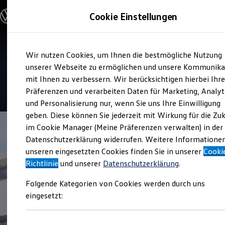
Modelle & Konfigurator
Cookie Einstellungen
Nutzfahrzeuge
Nutzfahrzeugkategorien entdecken
Modelle konfigurieren
Konfiguration laden
Zum
Zum
Modelle vergleichen
Service
Wir nutzen Cookies, um Ihnen die bestmögliche Nutzung
Hauptinhalt
Footer
Vorgängermodelle und Oldtimer
Auto Müller und Sohn
springen
springen
unserer Webseite zu ermöglichen und unsere Kommunika
Vorgängermodelle
Oldtimer
mit Ihnen zu verbessern. Wir berücksichtigen hierbei Ihr
Bulli Historie
5
|
15 Bewertungen
Präferenzen und verarbeiten Daten für Marketing, Analyt
Branchenlösungen & Gewerbekunden
und Personalisierung nur, wenn Sie uns Ihre Einwilligung
Umbaulösungen und Hersteller finden
Auf- und Umbauten entdecken & konfigurieren
geben. Diese können Sie jederzeit mit Wirkung für die Zu
Groß- und Sonderkunden
im Cookie Manager (Meine Präferenzen verwalten) in der
Großkunden
Datenschutzerklärung widerrufen. Weitere Informatione
Kommunen & Behörden
Journalisten
unseren eingesetzten Cookies finden Sie in unserer
Cooki
Sportvereine
Richtlinie
und unserer
Datenschutzerklärung
.
Branchenlösungen
Bau & Handwerk
Folgende Kategorien von Cookies werden durch uns
Gewerbliche Personenbeförderung
Service & mobile Werkstätten
eingesetzt:
Kurier, Logistik & Handel
Kühlfahrzeuge
Feuerwehr