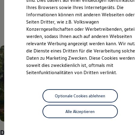
sind. Dies basiert auf einer eindeutigen Identifikatio
Digitales Bordbuch
Ihres Browsers sowie Ihres Internetgeräts. Die
Fahrerassistenz- und Sicherheitssysteme
Aktuelle Highlights
Informationen können mit anderen Webseiten oder
Kontrollleuchten
Kurzfahrprofile und Ölverdünnung
Seiten Dritter, wie z.B. Volkswagen
Batterieverordnung
und Angebote
Konzerngesellschaften oder Werbetreibenden, getei
XTL-Dieselkraftstoff
werden, sodass Ihnen auch auf anderen Webseiten
Ersatzteile und Betriebsflüssigkeiten
Original Zubehör und Lifestyle Produkte
relevante Werbung angezeigt werden kann. Wir nut
myVolkswagen
die Dienste eines Dritten für die Verarbeitung solche
myVolkswagen Business
Daten zu Marketing Zwecken. Diese Cookies werden
Elektrisch & Autonom
Elektro - & Hybridfahrzeuge
soweit dies zweckdienlich ist, oftmals mit
Unser Ansatz
Seitenfunktionalitäten von Dritten verlinkt.
Klimafreundlicher Strom
Reichweite & Ladelösungen
Reichweitensimulator
Ladezeitensimulator
Ladelösungen für Privatkunden
Optionale Cookies ablehnen
Ladelösungen für Gewerbekunden
Wallbox und Ladekabel
Alle Akzeptieren
Bidirektionales Laden
Förderung & Kosten der Elektrofahrzeuge
Fördermöglichkeiten für Privatkunden
Fördermöglichkeiten für Gewerbekunden
Das Sommer-Special
Kostensimulator