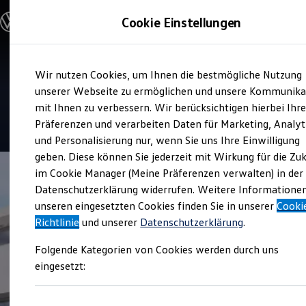
Modelle & Konfigurator
Cookie Einstellungen
Nutzfahrzeuge
Nutzfahrzeugkategorien entdecken
Modelle konfigurieren
Konfiguration laden
Zum
Zum
Modelle vergleichen
Service
Wir nutzen Cookies, um Ihnen die bestmögliche Nutzung
Hauptinhalt
Footer
Vorgängermodelle und Oldtimer
Auto Morgenstern
springen
springen
unserer Webseite zu ermöglichen und unsere Kommunika
Vorgängermodelle
Oldtimer
mit Ihnen zu verbessern. Wir berücksichtigen hierbei Ihr
Bulli Historie
5
|
24 Bewertungen
Präferenzen und verarbeiten Daten für Marketing, Analyt
Branchenlösungen & Gewerbekunden
und Personalisierung nur, wenn Sie uns Ihre Einwilligung
Umbaulösungen und Hersteller finden
Auf- und Umbauten entdecken & konfigurieren
geben. Diese können Sie jederzeit mit Wirkung für die Zu
Groß- und Sonderkunden
im Cookie Manager (Meine Präferenzen verwalten) in der
Großkunden
Datenschutzerklärung widerrufen. Weitere Informatione
Kommunen & Behörden
Journalisten
unseren eingesetzten Cookies finden Sie in unserer
Cooki
Sportvereine
Richtlinie
und unserer
Datenschutzerklärung
.
Branchenlösungen
Bau & Handwerk
Folgende Kategorien von Cookies werden durch uns
Gewerbliche Personenbeförderung
Service & mobile Werkstätten
eingesetzt:
Kurier, Logistik & Handel
Kühlfahrzeuge
Feuerwehr