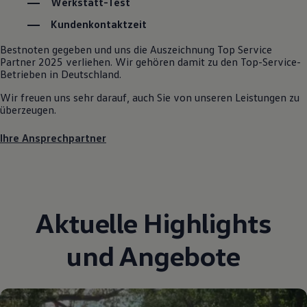
Werkstatt-Test
Autonomes Fahren
Mehr zum ID. Buzz
Kundenkontaktzeit
Online Beratung
California Welt
Bestnoten gegeben und uns die Auszeichnung Top Service
California Club
Partner 2025 verliehen. Wir gehören damit zu den Top-Service-
California Magazin & Ratgeber
Betrieben in Deutschland.
Vanlife
Ratgeber
Wir freuen uns sehr darauf, auch Sie von unseren Leistungen zu
Routen & Reisen
überzeugen.
California Reisen & Erlebnisse
California App
Ihre Ansprechpartner
California Lifestyle & Zubehör
Übernachten im California
Marke
Unternehmen
Karriere
Karriere im Unternehmen
Aktuelle Highlights
Karriere im Autohaus
Nachhaltigkeit
Kunden
und Angebote
Gesellschaft
Natur
Events
Rückblick VW Bus Festival 2023
75 Jahre Bulli Jubiläum