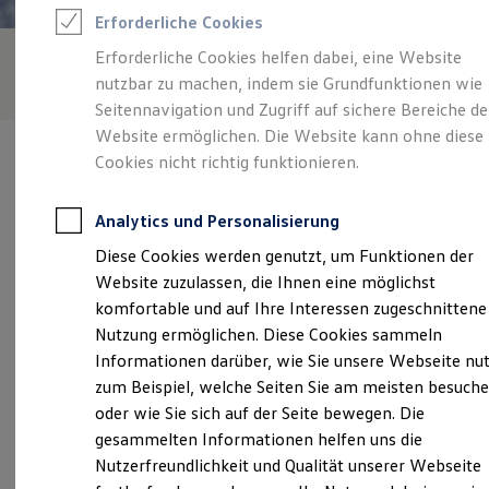
Rettungsdienste
Erforderliche Cookies
ONE Business ID Vorteile
Fahrzeugsuche & Marktplatz
Erforderliche Cookies helfen dabei, eine Website
Fahrzeugsuche
nutzbar zu machen, indem sie Grundfunktionen wie
Fahrzeuge online kaufen
Digitaler Marktplatz
Seitennavigation und Zugriff auf sichere Bereiche de
Kauf & Finanzierung
Website ermöglichen. Die Website kann ohne diese
Online-Fahrzeugbewertung
Cookies nicht richtig funktionieren.
Aktionen & Angebote
E-Auto-Förderung
Für Privatkunden
Analytics und Personalisierung
Für Gewerbekunden
Verantwortlich für die Inhalte auf dieser Seite ist die Auto
Profi Paket
Diese Cookies werden genutzt, um Funktionen der
Morgenstern GmbH
(
Impressum & Rechtliches
)
TopDeal
Website zuzulassen, die Ihnen eine möglichst
Gebrauchtwagen
ProfiPartner für Gebrauchtwagen
komfortable und auf Ihre Interessen zugeschnittene
Zertifizierte Gebrauchtwagen
Unsere 
Nutzung ermöglichen. Diese Cookies sammeln
Finanzierung
Informationen darüber, wie Sie unsere Webseite nu
Für Privatkunden
Für Gewerbekunden
zum Beispiel, welche Seiten Sie am meisten besuch
Leasing
Dr.-Wilhelm-Külz-Allee 2 B, 09496 Marienberg
oder wie Sie sich auf der Seite bewegen. Die
Für Privatkunden
gesammelten Informationen helfen uns die
Für Gewerbekunden
Montag
-
Freitag
06:30
-
18:00
Uhr
Versicherungen & Garantien
Nutzerfreundlichkeit und Qualität unserer Webseite
Garantien