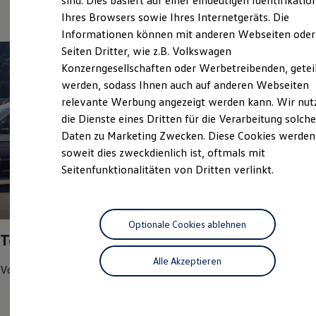
sind. Dies basiert auf einer eindeutigen Identifikatio
Digitales Bordbuch
Ihres Browsers sowie Ihres Internetgeräts. Die
Fahrerassistenz- und Sicherheitssysteme
Informationen können mit anderen Webseiten oder
Kontrollleuchten
Kurzfahrprofile und Ölverdünnung
Seiten Dritter, wie z.B. Volkswagen
Batterieverordnung
Konzerngesellschaften oder Werbetreibenden, getei
XTL-Dieselkraftstoff
werden, sodass Ihnen auch auf anderen Webseiten
Ersatzteile und Betriebsflüssigkeiten
Original Zubehör und Lifestyle Produkte
relevante Werbung angezeigt werden kann. Wir nut
myVolkswagen
die Dienste eines Dritten für die Verarbeitung solche
myVolkswagen Business
Daten zu Marketing Zwecken. Diese Cookies werden
Elektrisch & Autonom
Elektro - & Hybridfahrzeuge
soweit dies zweckdienlich ist, oftmals mit
Unser Ansatz
Seitenfunktionalitäten von Dritten verlinkt.
Klimafreundlicher Strom
Reichweite & Ladelösungen
Reichweitensimulator
1
Ladezeitensimulator
Ladelösungen für Privatkunden
Optionale Cookies ablehnen
Top Service Partner 2025
Ladelösungen für Gewerbekunden
Wallbox und Ladekabel
Alle Akzeptieren
Bidirektionales Laden
Volkswagen
Nutzfahrzeuge
hat uns in den Bereichen
Förderung & Kosten der Elektrofahrzeuge
Fördermöglichkeiten für Privatkunden
Kundenzufriedenheit
Fördermöglichkeiten für Gewerbekunden
Kostensimulator