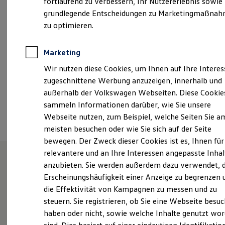
fortlaufend zu verbessern, Ihr Nutzererlebnis sowie
Samstag
07:30
-
13:00
Uhr
Kfz-Versicherung für Nutzfahrzeuge
grundlegende Entscheidungen zu Marketingmaßna
Restschuldversicherung
Wartungsverträge
zu optimieren.
info@auto-morgenstern.de
Besitzer & Service
Reparatur & Service
+49 3735 91800
Sommer-Special
Marketing
Reparatur, Pflege & Inspektion
Wir nutzen diese Cookies, um Ihnen auf Ihre Intere
Servicetermin anfragen
Service-Vorteile bei Volkswagen Nutzfahrzeuge
Ansprechpartner
zugeschnittene Werbung anzuzeigen, innerhalb und
ServicePlus
außerhalb der Volkswagen Webseiten. Diese Cookie
Economy Service
sammeln Informationen darüber, wie Sie unsere
Räder & Reifen Service
Termin vereinbaren
Ersatzfahrzeuge
Webseite nutzen, zum Beispiel, welche Seiten Sie a
Notdienst und Pannenhilfe
meisten besuchen oder wie Sie sich auf der Seite
Software, Konnektivität & Apps
bewegen. Der Zweck dieser Cookies ist es, Ihnen für
California App
VW Connect für Ihren ID. Buzz
relevantere und an Ihre Interessen angepasste Inhal
VW Connect für Ihren Transporter/Caravelle
anzubieten. Sie werden außerdem dazu verwendet, d
VW Connect für Ihren Amarok
Unsere Leistungen
im
Erscheinungshäufigkeit einer Anzeige zu begrenzen 
VW Connect für andere Modelle
Connect Pro
die Effektivität von Kampagnen zu messen und zu
Überblick
Fleet Interface Data
steuern. Sie registrieren, ob Sie eine Webseite besuc
Multistop Pathfinder
haben oder nicht, sowie welche Inhalte genutzt wo
Übersicht Software Updates
Service
Hilfreiches für Besitzer