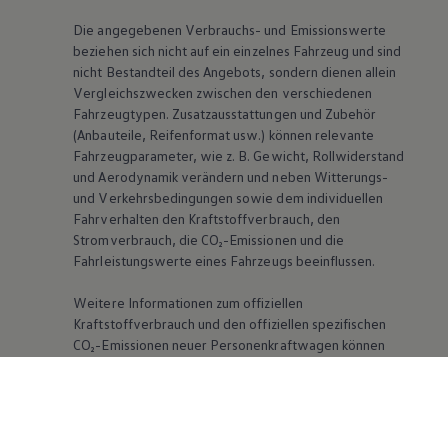
Die angegebenen Verbrauchs- und Emissionswerte
beziehen sich nicht auf ein einzelnes Fahrzeug und sind
nicht Bestandteil des Angebots, sondern dienen allein
Vergleichszwecken zwischen den verschiedenen
Fahrzeugtypen. Zusatzausstattungen und Zubehör
(Anbauteile, Reifenformat usw.) können relevante
Fahrzeugparameter, wie
z. B.
Gewicht, Rollwiderstand
und Aerodynamik verändern und neben Witterungs-
und Verkehrsbedingungen sowie dem individuellen
Fahrverhalten den Kraftstoffverbrauch, den
Stromverbrauch, die CO₂-Emissionen und die
Fahrleistungswerte eines Fahrzeugs beeinflussen.
Weitere Informationen zum offiziellen
Kraftstoffverbrauch und den offiziellen spezifischen
CO₂-Emissionen neuer Personenkraftwagen können
dem „Leitfaden über den Kraftstoffverbrauch, die CO₂-
Emissionen und den Stromverbrauch neuer
Personenkraftwagen“ entnommen werden, der an
allen Verkaufsstellen und bei der DAT Deutsche